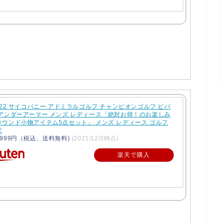
022 サイコバニー アドミラルゴルフ チャンピオンゴルフ ビバ
 アンダーアーマー メンズ レディース「絶対お得！のお楽しみ
ラウンド小物アイテム5点セット」 メンズ レディース ゴルフ
定
999円（税込、送料無料)
(2021/12/3時点)
楽天で購入