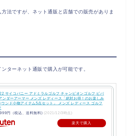
22の購入方法ですが、ネット通販と店舗での販売がありま
2は、インターネット通販で購入が可能です。
022 サイコバニー アドミラルゴルフ チャンピオンゴルフ ビバ
 アンダーアーマー メンズ レディース「絶対お得！のお楽しみ
ラウンド小物アイテム5点セット」 メンズ レディース ゴルフ
定
999円（税込、送料無料)
(2021/12/3時点)
楽天で購入