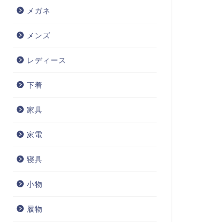
メガネ
メンズ
レディース
下着
家具
家電
寝具
小物
履物