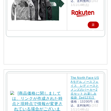
込、送料無料)
(202
1/11/14時点)
楽
天
で
購
入
The North Face US
Aモデル ノースフェ
イス レディースと
メンズのパーカー2
点セット お楽しみ
福袋 【ad1231】
価格：13200円（税
込、送料無料)
(202
1/11/14時点)