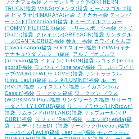
ックカフェ福袋
ノーザントラック(NORTHERN
TRUCK)福袋
VANS(ヴァンズ)福袋
ビームスゴルフ福
袋
ヒマラヤ(HIMARAYA)福袋
チチカカ福袋
ティンバ
ーランド(Timberland)福袋
トミーフィルフェガー
(TOMMY HILFIGER)福袋
‎
トリ―スポーツ福袋
グッチ
(Gucci)福袋
‎
グレイソン(GREYSON)福袋
サンタクル
ーズ(SANTA CRUZ)福袋
参丸一福袋
カワイイさんぽ
(cawaii sanpo)福袋
SO(エスオー)福袋
179/WG(イチ
ナナキュウダブルジー)福袋
‎
アルチビオゴルフ
(archivio)福袋
イトキン(ITOKIN)福袋
ルコック(le coq
sportif)福袋
ワンウェイ(one way)福袋
ワールドワイド
ラブ(WORLD WIDE LOVE!)福袋
リントゥラウル
(Lintu Laulu)福袋
ルミネ(LUMINE)福袋
ルーカ
(RVCA)福袋
‎
ルイス(Lui's)福袋
レイカズン(Ray
Cassin)福袋
ワークマン福袋
ワークマン プラス
(WORKMAN Plus)福袋
リンダワークス福袋
リリーロ
ータス(LILY LOTUS)福袋
リリーブラウン(LilyBrown)
福袋
リムランド(RIMLAND)福袋
リップカール(RIP
CURL)福袋
‎
リジェイ(Re-J)福袋
‎
リエンダ(rienda)福
袋
リエディ(Re:EDIT)福袋
リーボック(Reebok)福袋
リーバイス(Levi's)福袋
Lee(リー)福袋
モンクレール
(MONCLER)福袋
ムルーア(MRURA)福袋
ミレーレデ