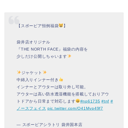
【スポーピア恒例福袋
】
袋井店オリジナル
『THE NORTH FACE』福袋の内容を
少しだけ公開しちゃいます
ジャケット
中綿入りインナー付き
インナーとアウターは取り外し可能。
アウターは高い防水透湿機能を搭載しておりアウ
トドアから日常まで対応します
#np61735
#tnf
#
ノースフェイス
pic.twitter.com/O41Mvp49f7
— スポーピアシラトリ 袋井国本店