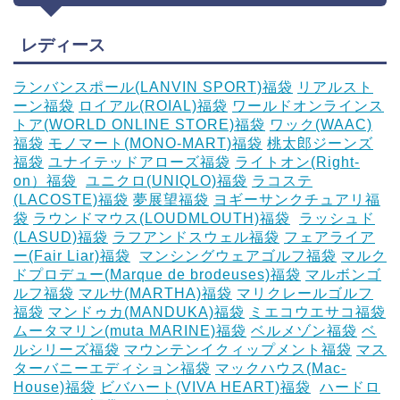
レディース
ランバンスポール(LANVIN SPORT)福袋
リアルスト
ーン福袋
ロイアル(ROIAL)福袋
ワールドオンラインス
トア(WORLD ONLINE STORE)福袋
ワック(WAAC)
福袋
モノマート(MONO-MART)福袋
桃太郎ジーンズ
福袋
ユナイテッドアローズ福袋
ライトオン(Right-
on）福袋
‎
ユニクロ(UNIQLO)福袋
ラコステ
(LACOSTE)福袋
夢展望福袋
ヨギーサンクチュアリ福
袋
ラウンドマウス(LOUDMLOUTH)福袋
‎
ラッシュド
(LASUD)福袋
ラフアンドスウェル福袋
フェアライア
ー(Fair Liar)福袋
‎
マンシングウェアゴルフ福袋
マルク
ドプロデュー(Marque de brodeuses)福袋
マルボンゴ
ルフ福袋
マルサ(MARTHA)福袋
マリクレールゴルフ
福袋
マンドゥカ(MANDUKA)福袋
ミエコウエサコ福袋
ムータマリン(muta MARINE)福袋
ベルメゾン福袋
ベ
ルシリーズ福袋
マウンテンイクィップメント福袋
マス
ターバニーエディション福袋
マックハウス(Mac-
House)福袋
ビバハート(VIVA HEART)福袋
‎
ハードロ