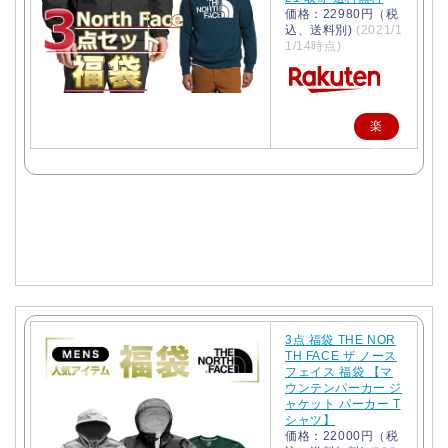
価格：22980円（税
込、送料別)
(2021/1
1/14時点)
楽
天
で
購
入
3点 福袋 THE NOR
TH FACE ザ ノース
フェイス 福袋 【マ
ウンテンパーカー ジ
ャケット パーカー T
シャツ】
価格：22000円（税