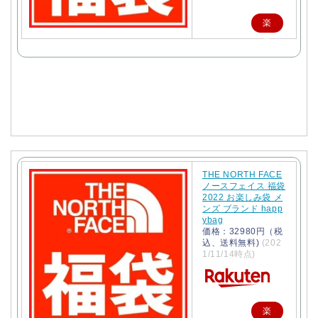
楽
天
で
購
入
THE NORTH FACE
ノースフェイス 福袋
2022 お楽しみ袋 メ
ンズ ブランド happ
ybag
価格：32980円（税
込、送料無料)
(202
1/11/14時点)
楽