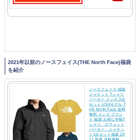
天
で
購
入
2021年以前のノースフェイス(THE North Face)福袋
を紹介
ノースフェイス 福袋
ジャケット Tシャツ
パーカー メンズ 3点
セット USAモデル T
HE North Face 送料
無料 メンズ ブラン
ド 福袋 お得な半袖T
シャツ、スウェット
パーカー、ジャケッ
ト3点セット福袋 20
21 取寄 送料無料