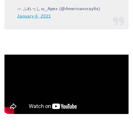
— ふれっしゅ_Apex (@Americancrayfis)
January 6, 2021