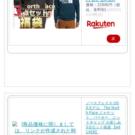
価格：22980円（税
込、送料別)
(2021/1
1/14時点)
楽
天
で
購
入
ノースフェイス US
Aモデル The Nort
h Face ジャケッ
ト、パーカー、ニッ
トキャップ お楽しみ
3点セット福袋 【ad
1458】