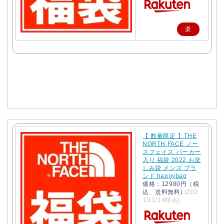
楽
天
で
購
入
【 数量限定 】THE
NORTH FACE ノー
スフェイス パーカー
入り 福袋 2022 お楽
しみ袋 メンズ ブラ
ンド happybag
価格：12980円（税
込、送料無料)
(202
1/11/14時点)