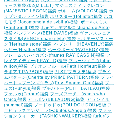
ィース福袋202(MILLET)
マジェスティックレゴン
(MAJESTIC LEGON)福袋
ボルコム(VOLCOM)福袋
ホ
リゾンタルライン福袋
ホリスター(Hollister)福袋
ホコ
モモラ(Jocomomola de sybilla)福袋
‎
ポールスミス
(Paul Smith)福袋
ホォアナデアルコ(Juana de Arco)
福袋
ベンデイベス(BEN DAVIS)福袋
ヴァンスシェア
スタイル(VENCE share style) 福袋
ヘリテージストー
ン(Heritage stone)福袋
‎
ヘブンリー(HEAVENLY)福袋
ヘザー(Heather)福袋
ページボーイ(PAGEBOY)福袋
‎
フレームスレイカズン(frames RAY CASSIN)福袋
フ
レイアイディー(FRAY I.D)福袋
ブルーウィロウ(blue
willow)福袋
プチオンフルール(Petit Honfleur)福袋
フ
ラボア(FRAPBOIS)福袋
PLST(プラステ)福袋
プライ
ムパターン(Cherite by PRIME PATTERN)福袋
プライ
ベートスプーンズクラブ(Priv. Spoons Club)福袋
プニ
ュズ(Punyus)福袋
プチバトー(PETIT BATEAU)福袋
フェルゥ(Feroux)福袋
フーズフーチコ(who's who
Chico)福袋
ビラボン(BILLABONG)福袋
‎
ヒュンメル
(hummel)福袋
プードゥドゥ(POU DOU DOU)福袋
フ
ァビュラスアンジェラ(Fabulous.Angela)福袋
ファッ
ションウォーカー(FASHIONWALKER)福袋
furfur(フ