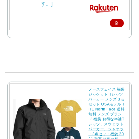
楽
天
で
購
入
ノースフェイス 福袋
ジャケット Tシャツ
パーカー メンズ 3点
セット USAモデル T
HE North Face 送料
無料 メンズ ブラン
ド 福袋 お得な半袖T
シャツ、スウェット
パーカー、ジャケッ
ト3点セット福袋 20
21 取寄 送料無料