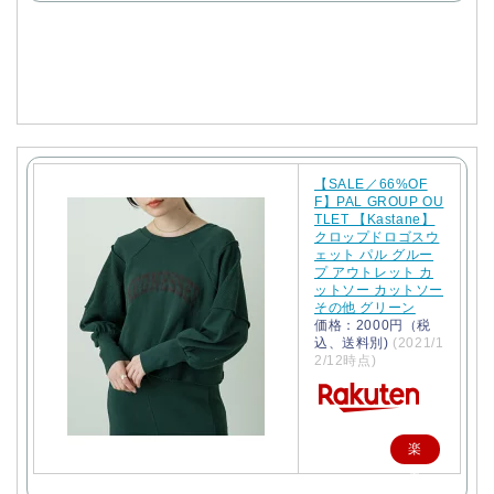
で
購
入
【SALE／66%OF
F】PAL GROUP OU
TLET 【Kastane】
クロップドロゴスウ
ェット パル グルー
プ アウトレット カ
ットソー カットソー
その他 グリーン
価格：2000円（税
込、送料別)
(2021/1
2/12時点)
楽
天