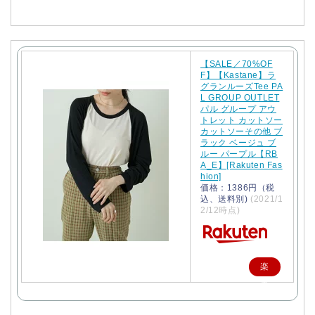
【SALE／70%OF
F】【Kastane】ラ
グランルーズTee PA
L GROUP OUTLET
パル グループ アウ
トレット カットソー
カットソーその他 ブ
ラック ベージュ ブ
ルー パープル【RB
A_E】[Rakuten Fas
hion]
価格：1386円（税
込、送料別)
(2021/1
2/12時点)
楽
天
で