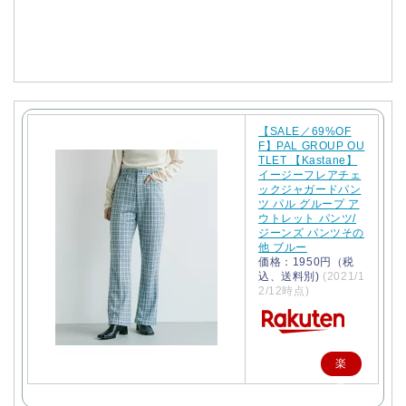
購
入
【SALE／69%OF
F】PAL GROUP OU
TLET 【Kastane】
イージーフレアチェ
ックジャガードパン
ツ パル グループ ア
ウトレット パンツ/
ジーンズ パンツその
他 ブルー
価格：1950円（税
込、送料別)
(2021/1
2/12時点)
楽
天