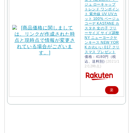
ジュ ローキャップ
トレンド ワンポイン
ト 紫外線 UV UVカ
ット 100% ベージュ
コーデ KASTANE カ
スタネ 女の子 フリ
ーサイズ サイズ調整
NY ニューヨークヤ
ンキース NEW YOR
K かわいい 017 クリ
スマス プレゼント
価格：4180円（税
込、送料別)
(2021/1
2/12時点)
楽
天
で
購
入