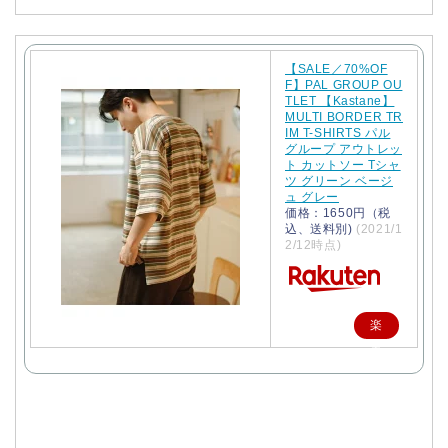
【SALE／70%OF
F】PAL GROUP OU
TLET 【Kastane】
MULTI BORDER TR
IM T-SHIRTS パル
グループ アウトレッ
ト カットソー Tシャ
ツ グリーン ベージ
ュ グレー
価格：1650円（税
込、送料別)
(2021/1
2/12時点)
楽
天
で
購
入