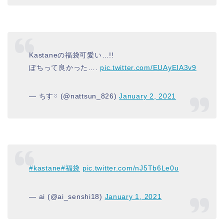
Kastaneの福袋可愛い…!!
ぽちって良かった….
pic.twitter.com/EUAyEIA3v9
— ちす⍤ (@nattsun_826)
January 2, 2021
#kastane
#福袋
pic.twitter.com/nJ5Tb6Le0u
— ai (@ai_senshi18)
January 1, 2021