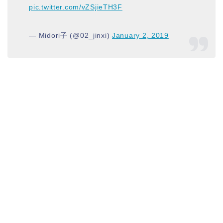
pic.twitter.com/vZSjieTH3F
— Midori子 (@02_jinxi)
January 2, 2019