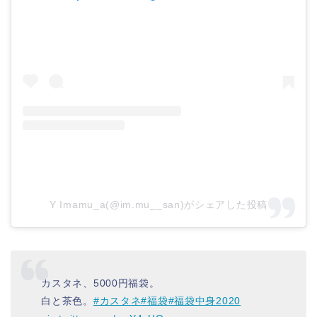
Y Imamu_a(@im.mu__san)がシェアした投稿
カスタネ、5000円福袋。
白と茶色。
#カスタネ
#福袋
#福袋中身2020