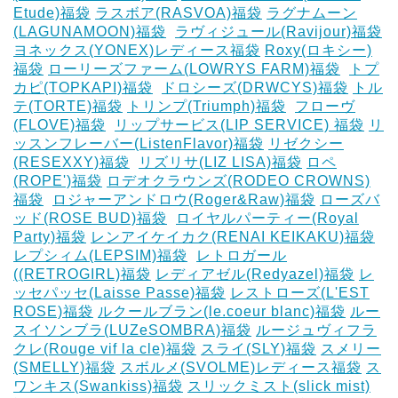
Etude)福袋
ラスボア(RASVOA)福袋
ラグナムーン
(LAGUNAMOON)福袋
‎
ラヴィジュール(Ravijour)福袋
ヨネックス(YONEX)レディース福袋
Roxy(ロキシー)
福袋
ローリーズファーム(LOWRYS FARM)福袋
‎
トプ
カピ(TOPKAPI)福袋
‎
ドロシーズ(DRWCYS)福袋
トル
テ(TORTE)福袋
トリンプ(Triumph)福袋
‎
フローヴ
(FLOVE)福袋
‎
リップサービス(LIP SERVICE) 福袋
リ
ッスンフレーバー(ListenFlavor)福袋
リゼクシー
(RESEXXY)福袋
‎
リズリサ(LIZ LISA)福袋
ロペ
(ROPE')福袋
ロデオクラウンズ(RODEO CROWNS)
福袋
‎
ロジャーアンドロウ(Roger&Raw)福袋
ローズバ
ッド(ROSE BUD)福袋
‎
ロイヤルパーティー(Royal
Party)福袋
レンアイケイカク(RENAI KEIKAKU)福袋
レプシィム(LEPSIM)福袋
‎
レトロガール
((RETROGIRL)福袋
レディアゼル(Redyazel)福袋
レ
ッセパッセ(Laisse Passe)福袋
レストローズ(L'EST
ROSE)福袋
ルクールブラン(le.coeur blanc)福袋
ルー
スイソンブラ(LUZeSOMBRA)福袋
ルージュヴィフラ
クレ(Rouge vif la cle)福袋
スライ(SLY)福袋
スメリー
(SMELLY)福袋
スボルメ(SVOLME)レディース福袋
ス
ワンキス(Swankiss)福袋
スリックミスト(slick mist)