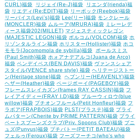
CURL)福袋
‎
リジェイ(Re-J)福袋
‎
リエンダ(rienda)福
袋
リエディ(Re:EDIT)福袋
リーボック(Reebok)福袋
リーバイス(Levi's)福袋
Lee(リー)福袋
モンクレール
(MONCLER)福袋
ムルーア(MRURA)福袋
ミレーレデ
ィース福袋202(MILLET)
マジェスティックレゴン
(MAJESTIC LEGON)福袋
ボルコム(VOLCOM)福袋
ホ
リゾンタルライン福袋
ホリスター(Hollister)福袋
ホコ
モモラ(Jocomomola de sybilla)福袋
‎
ポールスミス
(Paul Smith)福袋
ホォアナデアルコ(Juana de Arco)
福袋
ベンデイベス(BEN DAVIS)福袋
ヴァンスシェア
スタイル(VENCE share style) 福袋
ヘリテージストー
ン(Heritage stone)福袋
‎
ヘブンリー(HEAVENLY)福袋
ヘザー(Heather)福袋
ページボーイ(PAGEBOY)福袋
‎
フレームスレイカズン(frames RAY CASSIN)福袋
フ
レイアイディー(FRAY I.D)福袋
ブルーウィロウ(blue
willow)福袋
プチオンフルール(Petit Honfleur)福袋
フ
ラボア(FRAPBOIS)福袋
PLST(プラステ)福袋
プライ
ムパターン(Cherite by PRIME PATTERN)福袋
プライ
ベートスプーンズクラブ(Priv. Spoons Club)福袋
プニ
ュズ(Punyus)福袋
プチバトー(PETIT BATEAU)福袋
フェルゥ(Feroux)福袋
フーズフーチコ(who's who