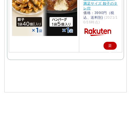
満足サイズ 餃子のタ
レ付
価格：3990円（税
込、送料別)
(2021/1
0/16時点)
楽
天
で
購
入