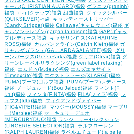
タル(GRACE CONTINENTAL)福袋
クリスチャンオジ
ャール(CHRISTIAN AUJARD)福袋
グラニフ(graniph)
福袋
‎
clap(クラップ)福袋
組曲福袋
‎
クイックシルバー
(QUIKSILVER)福袋
‎
キャンディーストリッパー
(Candy Stripper)福袋
Callaway(キャロウェイ)福袋
ギ
ャルソンラレゾン(garçon la raison)福袋
GAP(ギャッ
プ)レディース福袋
‎
キャサリンロス(KATHARINE
ROSS)福袋
‎
カルバンクライン(Calvin Klein)福袋
ガ
リャルダガランテ(GALLARDAGALANTE)福袋
‎
グリ
ーンパークス(GreenParks)福袋
クリア(Clear)福袋
グ
リーンレーベルリラクシング(green label relaxing）
福袋
‎
エムドゥ(M.deux)福袋
エムズエキサイト
(Emsexcite)福袋
エクストララージ(XLARGE)福袋
PUMA(プーマ)ゴルフ福袋
‎
PUMA(プーマ)レディース
福袋
ブージュルード(Bou Jeloud)福袋
フィント(F
i.n.t)福袋
フィンタ(FINTA)福袋
‎FILA(フィラ)福袋
‎
フ
ィフス(fifth)福袋
‎
フィグアンドヴァイパー
(FIG&VIPER)福袋
‎
マウジー(MOUSSY)福袋
マーブリ
ー(Marblee)福袋
マーキュリーデュオ
(MERCURYDUO)福袋
ランジェリーセレクション
(LINGERIE SELECTION)福袋
‎
ラルフローレン
(RALPH LAUREN)福袋
ラベルエチュード(la belle