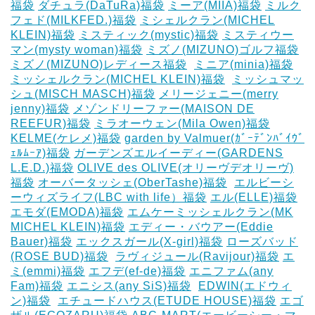
福袋
ダチュラ(DaTuRa)福袋
‎ミーア(MIIA)福袋
ミルク
フェド(MILKFED.)福袋
ミシェルクラン(MICHEL
KLEIN)福袋
ミスティック(mystic)福袋
ミスティウー
マン(mysty woman)福袋
ミズノ(MIZUNO)ゴルフ福袋
‎
ミズノ(MIZUNO)レディース福袋
‎
ミニア(minia)福袋
ミッシェルクラン(MICHEL KLEIN)福袋
‎
ミッシュマッ
シュ(MISCH MASCH)福袋
メリージェニー(merry
jenny)福袋
メゾンドリーファー(MAISON DE
REEFUR)福袋
ミラオーウェン(Mila Owen)福袋
‎
KELME(ケレメ)福袋
‎garden by Valmuer(ｶﾞｰﾃﾞﾝﾊﾞｲｳﾞ
ｪﾙﾑｰｱ)福袋
ガーデンズエルイーディー(GARDENS
L.E.D.)福袋
OLIVE des OLIVE(オリーヴデオリーヴ)
福袋
オーバータッシェ(OberTashe)福袋
‎
エルビーシ
ーウィズライフ(LBC with life）福袋
エル(ELLE)福袋
エモダ(EMODA)福袋
エムケーミッシェルクラン(MK
MICHEL KLEIN)福袋
エディー・バウアー(Eddie
Bauer)福袋
エックスガール(X-girl)福袋
ローズバッド
(ROSE BUD)福袋
‎
ラヴィジュール(Ravijour)福袋
エ
ミ(emmi)福袋
エフデ(ef-de)福袋
エニファム(any
Fam)福袋
エニシス(any SiS)福袋
‎
EDWIN(エドウィ
ン)福袋
‎
エチュードハウス(ETUDE HOUSE)福袋
エゴ