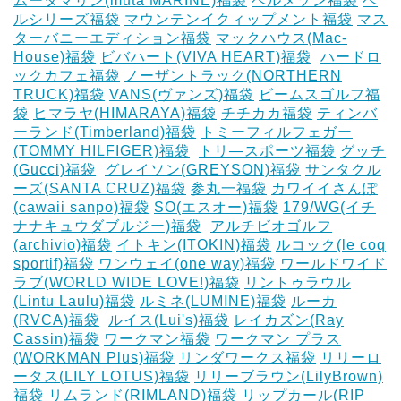
ムータマリン(muta MARINE)福袋
ベルメゾン福袋
ベ
ルシリーズ福袋
マウンテンイクィップメント福袋
マス
ターバニーエディション福袋
マックハウス(Mac-
House)福袋
ビバハート(VIVA HEART)福袋
‎
ハードロ
ックカフェ福袋
ノーザントラック(NORTHERN
TRUCK)福袋
VANS(ヴァンズ)福袋
ビームスゴルフ福
袋
ヒマラヤ(HIMARAYA)福袋
チチカカ福袋
ティンバ
ーランド(Timberland)福袋
トミーフィルフェガー
(TOMMY HILFIGER)福袋
‎
トリ―スポーツ福袋
グッチ
(Gucci)福袋
‎
グレイソン(GREYSON)福袋
サンタクル
ーズ(SANTA CRUZ)福袋
参丸一福袋
カワイイさんぽ
(cawaii sanpo)福袋
SO(エスオー)福袋
179/WG(イチ
ナナキュウダブルジー)福袋
‎
アルチビオゴルフ
(archivio)福袋
イトキン(ITOKIN)福袋
ルコック(le coq
sportif)福袋
ワンウェイ(one way)福袋
ワールドワイド
ラブ(WORLD WIDE LOVE!)福袋
リントゥラウル
(Lintu Laulu)福袋
ルミネ(LUMINE)福袋
ルーカ
(RVCA)福袋
‎
ルイス(Lui's)福袋
レイカズン(Ray
Cassin)福袋
ワークマン福袋
ワークマン プラス
(WORKMAN Plus)福袋
リンダワークス福袋
リリーロ
ータス(LILY LOTUS)福袋
リリーブラウン(LilyBrown)
福袋
リムランド(RIMLAND)福袋
リップカール(RIP