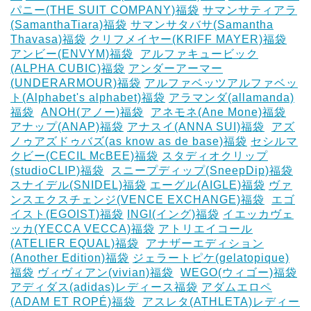
パニー(THE SUIT COMPANY)福袋
サマンサティアラ
(SamanthaTiara)福袋
サマンサタバサ(Samantha
Thavasa)福袋
クリフメイヤー(KRIFF MAYER)福袋
‎
アンビー(ENVYM)福袋
‎
アルファキュービック
(ALPHA CUBIC)福袋
アンダーアーマー
(UNDERARMOUR)福袋
アルファベッツアルファベッ
ト(Alphabet's alphabet)福袋
アラマンダ(allamanda)
福袋
‎
ANOH(アノー)福袋
‎
アネモネ(Ane Mone)福袋
アナップ(ANAP)福袋
アナスイ(ANNA SUI)福袋
‎
アズ
ノゥアズドゥバズ(as know as de base)福袋
セシルマ
クビー(CECIL McBEE)福袋
スタディオクリップ
(studioCLIP)福袋
‎
スニープディップ(SneepDip)福袋
スナイデル(SNIDEL)福袋
エーグル(AIGLE)福袋
‎ヴァ
ンスエクスチェンジ(VENCE EXCHANGE)福袋
‎
エゴ
イスト(EGOIST)福袋
‎INGI(イング)福袋
イエッカヴェ
ッカ(YECCA VECCA)福袋
アトリエイコール
(ATELIER EQUAL)福袋
‎
アナザーエディション
(Another Edition)福袋
ジェラートピケ(gelatopique)
福袋
ヴィヴィアン(vivian)福袋
‎
WEGO(ウィゴー)福袋
アディダス(adidas)レディース福袋
アダムエロペ
(ADAM ET ROPÉ)福袋
‎
アスレタ(ATHLETA)レディー