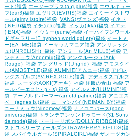
ザル(EGOZARU)福袋
ABC-MART(エービーシー・マ
ート)福袋
エージープラス(a.g.plus)福袋
エウルキュー
ブ(eur3)福袋
エヴリス(EVRIS)福袋
エイミーイストワ
ール(eimy istoire)福袋
‎
VANS(ヴァンズ)福袋
イネド
(INED)福袋
イチ(ichi)福袋
‎
イッカ(ikka)福袋
イエナ
(IENA)福袋
‎
イウミー(eume)福袋
イーハイフンワール
ドギャラリー(E hyphen world gallery)福袋
イートミ
ー(EATME)福袋
イーザッカマニア福袋
アンリレッシ
ュ(UNRELISH）福袋
‎
アンミール(An MILLE)福袋
ア
ンデミュウ(Andemiu)福袋
アンクルージュ(Ank
Rouge）福袋
アングリッド(Ungrid）福袋
アモスタイ
ル(AMOSTYLE)福袋
AUMNIE(アムニー)福袋
アビレ
ックスゴルフ(AVIREX GOLF)福袋
‎
アディダスゴルフ
福袋
‎
スーツのAOKI(アオキ）福袋
洋服の青山 福袋
ア
ールピーエス(r・p・s) 福袋
アイルミネ(iLUMINE)福
袋
‎
アーノルドパーマー(arnold palmer)福袋
アニエス
ベー(agnes b.)福袋
ニーマンバイ(NEIMAN BY)福袋
ニーナミュウ(Ninamew)福袋
ナノユニバース(nano
universe)福袋
トランテアンソンドゥモード(31 Sons
de mode)福袋
ドーリーリボン(DOLLY RIBBON)福袋
‎
ストロベリーフィールズ(STRAWBERRY FIELDS)福
袋
スパイラルガール(SPIRALGIRL)福袋
ザスーツカン