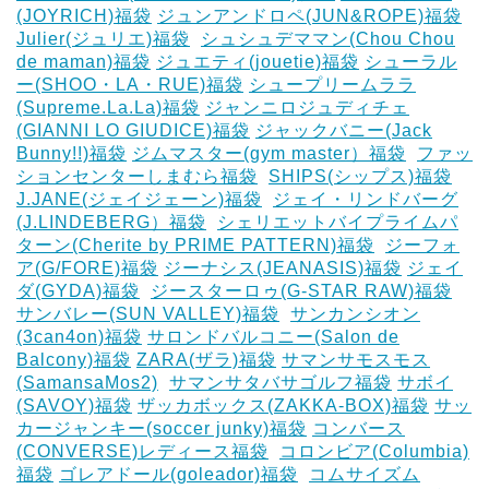
(JOYRICH)福袋
ジュンアンドロペ(JUN&ROPE)福袋
Julier(ジュリエ)福袋
‎
シュシュデママン(Chou Chou
de maman)福袋
ジュエティ(jouetie)福袋
シューラル
ー(SHOO・LA・RUE)福袋
シュープリームララ
(Supreme.La.La)福袋
ジャンニロジュディチェ
(GIANNI LO GIUDICE)福袋
ジャックバニー(Jack
Bunny!!)福袋
ジムマスター(gym master）福袋
‎
ファッ
ションセンターしまむら福袋
‎
SHIPS(シップス)福袋
J.JANE(ジェイジェーン)福袋
‎
ジェイ・リンドバーグ
(J.LINDEBERG）福袋
‎
シェリエットバイプライムパ
ターン(Cherite by PRIME PATTERN)福袋
‎
ジーフォ
ア(G/FORE)福袋
ジーナシス(JEANASIS)福袋
ジェイ
ダ(GYDA)福袋
‎
ジースターロゥ(G-STAR RAW)福袋
サンバレー(SUN VALLEY)福袋
‎
サンカンシオン
(3can4on)福袋
サロンドバルコニー(Salon de
Balcony)福袋
ZARA(ザラ)福袋
サマンサモスモス
(SamansaMos2)
‎
サマンサタバサゴルフ福袋
サボイ
(SAVOY)福袋
ザッカボックス(ZAKKA-BOX)福袋
サッ
カージャンキー(soccer junky)福袋
コンバース
(CONVERSE)レディース福袋
‎
コロンビア(Columbia)
福袋
ゴレアドール(goleador)福袋
‎
コムサイズム