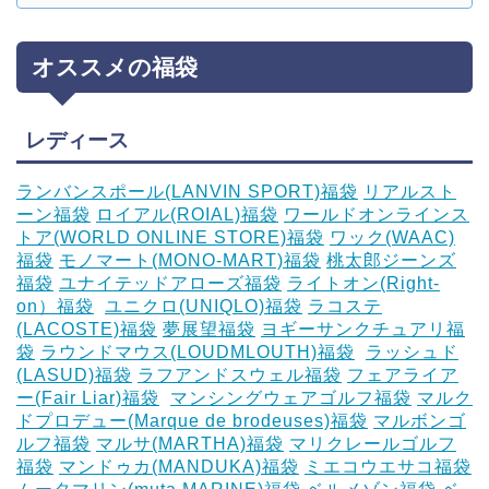
オススメの福袋
レディース
ランバンスポール(LANVIN SPORT)福袋
リアルスト
ーン福袋
ロイアル(ROIAL)福袋
ワールドオンラインス
トア(WORLD ONLINE STORE)福袋
ワック(WAAC)
福袋
モノマート(MONO-MART)福袋
桃太郎ジーンズ
福袋
ユナイテッドアローズ福袋
ライトオン(Right-
on）福袋
‎
ユニクロ(UNIQLO)福袋
ラコステ
(LACOSTE)福袋
夢展望福袋
ヨギーサンクチュアリ福
袋
ラウンドマウス(LOUDMLOUTH)福袋
‎
ラッシュド
(LASUD)福袋
ラフアンドスウェル福袋
フェアライア
ー(Fair Liar)福袋
‎
マンシングウェアゴルフ福袋
マルク
ドプロデュー(Marque de brodeuses)福袋
マルボンゴ
ルフ福袋
マルサ(MARTHA)福袋
マリクレールゴルフ
福袋
マンドゥカ(MANDUKA)福袋
ミエコウエサコ福袋