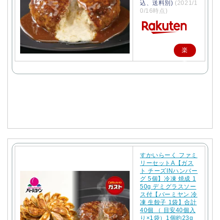
込、送料別)
(2021/1
0/16時点)
楽
天
で
購
入
すかいらーく ファミ
リーセットA【ガス
ト チーズINハンバー
グ 5個】冷凍 焼成 1
50g デミグラスソー
ス付【バーミヤン 冷
凍 生餃子 1袋】合計
40個 （ 目安40個入
り×1袋）1個約23g