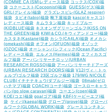
(COMME CA ISM)レディース福袋
コックス(COX)福
袋
コクーニスト(Cocoonist)福袋
‎
GUESS(ゲス)福袋
GRL(グレイル)福袋
‎
グラズレスピレ(GLAZ respirer)
福袋
‎
タビオ(tabio)福袋
靴下屋福袋
kasco(キャスコ)
レディース福袋
‎
キムラタン福袋
キッドブルー
(KIDBLUE)福袋
キスオンザグリーンゴルフ(KISS ON
THE GREEN)福袋
KIWI＆CO.(キウィアンドコー)福袋
カスタネ(Kastane)福袋
カシラ(CA4LA)福袋
‎オメカシ
(omekashi)福袋
オフオン(OFUON)福袋
オゾック
(OZOC)福袋
オーシャンパシフィック(Ocean Pacific)
レディース福袋 ‎
エルメス(Hermes)福袋
エフィカスゴ
ルフ福袋
アーバンリサーチロッソ(URBAN
RESEARCH ROSSO)福袋
アーバンリサーチドアーズ
(URBAN RESEARCH DOORS)福袋
V12(ヴィ・トゥ
ェルブ)ゴルフ福袋
23区ゴルフ福袋
179/WG NICOLE
CLUB(イチナナキュウ/ダブルジー)福袋
‎
08mab(ゼロ
ハチマブ)福袋
COACH(コーチ)福袋
ゴースローキャラ
バン(go slow caravan)福袋
‎
コーエン(coen)福袋
KOE(コエ)福袋
goa(ゴア)福袋
KBF(ケービーエフ)福
袋
‎
ケイパ(kaepa)福袋
グローブ(grove)福袋
‎
グローバ
ルワーク(GLOBAL WORK)福袋
‎
グレースコンチネン