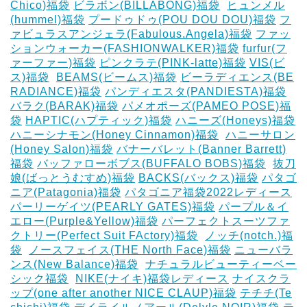
Chico)福袋
ビラボン(BILLABONG)福袋
‎
ヒュンメル
(hummel)福袋
プードゥドゥ(POU DOU DOU)福袋
フ
ァビュラスアンジェラ(Fabulous.Angela)福袋
ファッ
ションウォーカー(FASHIONWALKER)福袋
furfur(フ
ァーファー)福袋
ピンクラテ(PINK-latte)福袋
VIS(ビ
ス)福袋
‎
BEAMS(ビームス)福袋
ビーラディエンス(BE
RADIANCE)福袋
パンディエスタ(PANDIESTA)福袋
バラク(BARAK)福袋
パメオポーズ(PAMEO POSE)福
袋
HAPTIC(ハプティック)福袋
ハニーズ(Honeys)福袋
ハニーシナモン(Honey Cinnamon)福袋
‎
ハニーサロン
(Honey Salon)福袋
バナーバレット(Banner Barrett)
福袋
バッファローボブス(BUFFALO BOBS)福袋
‎
抜刀
娘(ばっとうむすめ)福袋
BACKS(バックス)福袋
パタゴ
ニア(Patagonia)福袋
パタゴニア福袋2022レディース
パーリーゲイツ(PEARLY GATES)福袋
パープル＆イ
エロー(Purple&Yellow)福袋
パーフェクトスーツファ
クトリー(Perfect Suit FActory)福袋
‎
ノッチ(notch.)福
袋
‎
ノースフェイス(THE North Face)福袋
ニューバラ
ンス(New Balance)福袋
‎
ナチュラルビューティーベー
シック福袋
‎
NIKE(ナイキ)福袋レディース
ナイスクラ
ップ(one after another NICE CLAUP)福袋
テチチ(Te