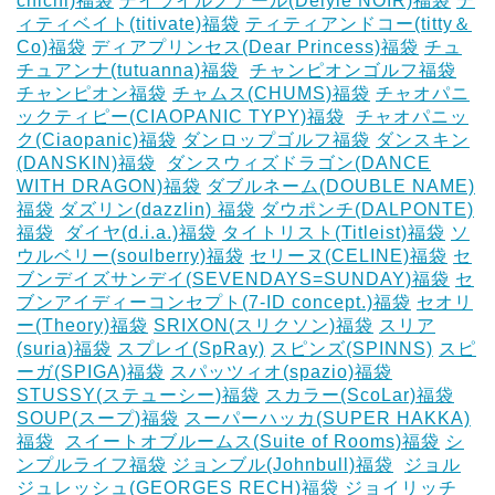
chichi)福袋
デイライルノアール(Delyle NOIR)福袋
テ
ィティベイト(titivate)福袋
ティティアンドコー(titty＆
Co)福袋
ディアプリンセス(Dear Princess)福袋
チュ
チュアンナ(tutuanna)福袋
‎
チャンピオンゴルフ福袋
チャンピオン福袋
チャムス(CHUMS)福袋
チャオパニ
ックティピー(CIAOPANIC TYPY)福袋
‎
チャオパニッ
ク(Ciaopanic)福袋
ダンロップゴルフ福袋
ダンスキン
(DANSKIN)福袋
‎
ダンスウィズドラゴン(DANCE
WITH DRAGON)福袋
ダブルネーム(DOUBLE NAME)
福袋
ダズリン(dazzlin) 福袋
ダウポンチ(DALPONTE)
福袋
‎
ダイヤ(d.i.a.)福袋
タイトリスト(Titleist)福袋
ソ
ウルベリー(soulberry)福袋
セリーヌ(CELINE)福袋
セ
ブンデイズサンデイ(SEVENDAYS=SUNDAY)福袋
セ
ブンアイディーコンセプト(7-ID concept.)福袋
セオリ
ー(Theory)福袋
SRIXON(スリクソン)福袋
スリア
(suria)福袋
スプレイ(SpRay)
スピンズ(SPINNS)
スピ
ーガ(SPIGA)福袋
スパッツィオ(spazio)福袋
STUSSY(ステューシー)福袋
スカラー(ScoLar)福袋
SOUP(スープ)福袋
スーパーハッカ(SUPER HAKKA)
福袋
‎
スイートオブルームス(Suite of Rooms)福袋
シ
ンプルライフ福袋
ジョンブル(Johnbull)福袋
‎
ジョル
ジュレッシュ(GEORGES RECH)福袋
ジョイリッチ