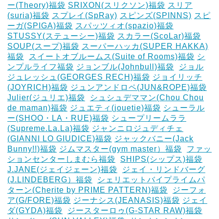
ー(Theory)福袋
SRIXON(スリクソン)福袋
スリア
(suria)福袋
スプレイ(SpRay)
スピンズ(SPINNS)
スピ
ーガ(SPIGA)福袋
スパッツィオ(spazio)福袋
STUSSY(ステューシー)福袋
スカラー(ScoLar)福袋
SOUP(スープ)福袋
スーパーハッカ(SUPER HAKKA)
福袋
‎
スイートオブルームス(Suite of Rooms)福袋
シ
ンプルライフ福袋
ジョンブル(Johnbull)福袋
‎
ジョル
ジュレッシュ(GEORGES RECH)福袋
ジョイリッチ
(JOYRICH)福袋
ジュンアンドロペ(JUN&ROPE)福袋
Julier(ジュリエ)福袋
‎
シュシュデママン(Chou Chou
de maman)福袋
ジュエティ(jouetie)福袋
シューラル
ー(SHOO・LA・RUE)福袋
シュープリームララ
(Supreme.La.La)福袋
ジャンニロジュディチェ
(GIANNI LO GIUDICE)福袋
ジャックバニー(Jack
Bunny!!)福袋
ジムマスター(gym master）福袋
‎
ファッ
ションセンターしまむら福袋
‎
SHIPS(シップス)福袋
J.JANE(ジェイジェーン)福袋
‎
ジェイ・リンドバーグ
(J.LINDEBERG）福袋
‎
シェリエットバイプライムパ
ターン(Cherite by PRIME PATTERN)福袋
‎
ジーフォ
ア(G/FORE)福袋
ジーナシス(JEANASIS)福袋
ジェイ
ダ(GYDA)福袋
‎
ジースターロゥ(G-STAR RAW)福袋