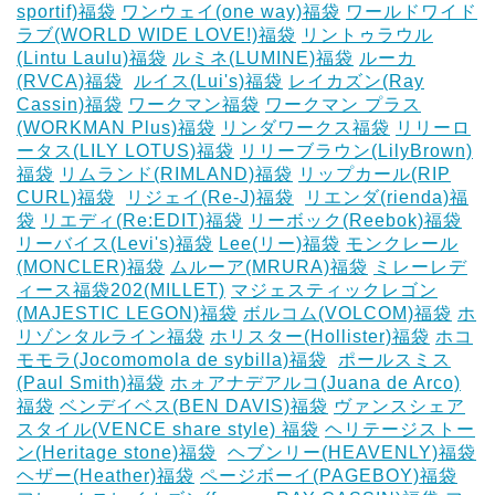
sportif)福袋
ワンウェイ(one way)福袋
ワールドワイド
ラブ(WORLD WIDE LOVE!)福袋
リントゥラウル
(Lintu Laulu)福袋
ルミネ(LUMINE)福袋
ルーカ
(RVCA)福袋
‎
ルイス(Lui's)福袋
レイカズン(Ray
Cassin)福袋
ワークマン福袋
ワークマン プラス
(WORKMAN Plus)福袋
リンダワークス福袋
リリーロ
ータス(LILY LOTUS)福袋
リリーブラウン(LilyBrown)
福袋
リムランド(RIMLAND)福袋
リップカール(RIP
CURL)福袋
‎
リジェイ(Re-J)福袋
‎
リエンダ(rienda)福
袋
リエディ(Re:EDIT)福袋
リーボック(Reebok)福袋
リーバイス(Levi's)福袋
Lee(リー)福袋
モンクレール
(MONCLER)福袋
ムルーア(MRURA)福袋
ミレーレデ
ィース福袋202(MILLET)
マジェスティックレゴン
(MAJESTIC LEGON)福袋
ボルコム(VOLCOM)福袋
ホ
リゾンタルライン福袋
ホリスター(Hollister)福袋
ホコ
モモラ(Jocomomola de sybilla)福袋
‎
ポールスミス
(Paul Smith)福袋
ホォアナデアルコ(Juana de Arco)
福袋
ベンデイベス(BEN DAVIS)福袋
ヴァンスシェア
スタイル(VENCE share style) 福袋
ヘリテージストー
ン(Heritage stone)福袋
‎
ヘブンリー(HEAVENLY)福袋
ヘザー(Heather)福袋
ページボーイ(PAGEBOY)福袋
‎