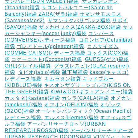
サンバレー(SUN VALLEY)福袋
‎
サンカンシオン
(3can4on)福袋
サロンドバルコニー(Salon de
Balcony)福袋
ZARA(ザラ)福袋
サマンサモスモス
(SamansaMos2)
‎
サマンサタバサゴルフ福袋
サボイ
(SAVOY)福袋
ザッカボックス(ZAKKA-BOX)福袋
サッ
カージャンキー(soccer junky)福袋
コンバース
(CONVERSE)レディース福袋
‎
コロンビア(Columbia)
福袋
ゴレアドール(goleador)福袋
‎
コムサイズム
(COMME CA ISM)レディース福袋
コックス(COX)福
袋
コクーニスト(Cocoonist)福袋
‎
GUESS(ゲス)福袋
GRL(グレイル)福袋
‎
グラズレスピレ(GLAZ respirer)
福袋
‎
タビオ(tabio)福袋
靴下屋福袋
kasco(キャスコ)
レディース福袋
‎
キムラタン福袋
キッドブルー
(KIDBLUE)福袋
キスオンザグリーンゴルフ(KISS ON
THE GREEN)福袋
KIWI＆CO.(キウィアンドコー)福袋
カスタネ(Kastane)福袋
カシラ(CA4LA)福袋
‎オメカシ
(omekashi)福袋
オフオン(OFUON)福袋
オゾック
(OZOC)福袋
オーシャンパシフィック(Ocean Pacific)
レディース福袋 ‎
エルメス(Hermes)福袋
エフィカスゴ
ルフ福袋
アーバンリサーチロッソ(URBAN
RESEARCH ROSSO)福袋
アーバンリサーチドアーズ
(URBAN RESEARCH DOORS)福袋
V12(ヴィ・トゥ