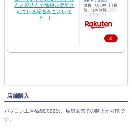
GB M.2 SSD]
価格：68800円（税
込、送料無料)
(202
1/11/27時点)
楽
天
で
購
入
店舗購入
パソコン工房福袋2022は、店舗販売での購入が可能で
す。