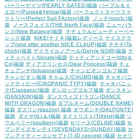
パーリーゲイツ(PEARLY GATES)福袋
パープル＆イ
エロー(Purple&Yellow)福袋
パーフェクトスーツファ
クトリー(Perfect Suit FActory)福袋
‎
ノッチ(notch.)福
袋
‎
ノースフェイス(THE North Face)福袋
ニューバラ
ンス(New Balance)福袋
‎
ナチュラルビューティーベー
シック福袋
‎
NIKE(ナイキ)福袋レディース
ナイスクラ
ップ(one after another NICE CLAUP)福袋
テチチ(Te
chichi)福袋
デイライルノアール(Delyle NOIR)福袋
テ
ィティベイト(titivate)福袋
ティティアンドコー(titty＆
Co)福袋
ディアプリンセス(Dear Princess)福袋
チュ
チュアンナ(tutuanna)福袋
‎
チャンピオンゴルフ福袋
チャンピオン福袋
チャムス(CHUMS)福袋
チャオパニ
ックティピー(CIAOPANIC TYPY)福袋
‎
チャオパニッ
ク(Ciaopanic)福袋
ダンロップゴルフ福袋
ダンスキン
(DANSKIN)福袋
‎
ダンスウィズドラゴン(DANCE
WITH DRAGON)福袋
ダブルネーム(DOUBLE NAME)
福袋
ダズリン(dazzlin) 福袋
ダウポンチ(DALPONTE)
福袋
‎
ダイヤ(d.i.a.)福袋
タイトリスト(Titleist)福袋
ソ
ウルベリー(soulberry)福袋
セリーヌ(CELINE)福袋
セ
ブンデイズサンデイ(SEVENDAYS=SUNDAY)福袋
セ
ブンアイディーコンセプト(7-ID concept.)福袋
セオリ