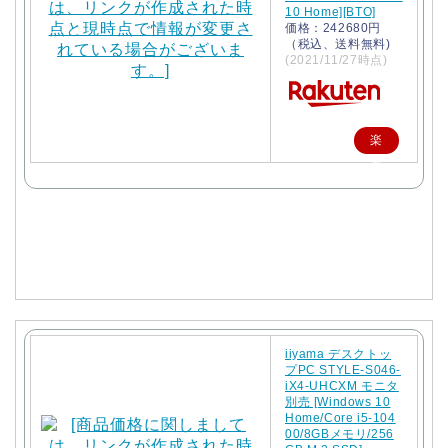
10 Home][BTO]
価格：242680円
（税込、送料無料)
(2021/11/27時点)
楽
天
で
購
入
iiyama デスクトッ
プPC STYLE-S046-
iX4-UHCXM モニタ
別売 [Windows 10
Home/Core i5-104
00/8GBメモリ/256