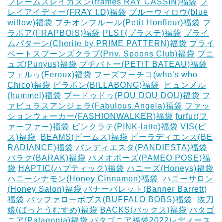
フレームスレイカズン(frames RAY CASSIN)福袋
フ
レイアイディー(FRAY I.D)福袋
ブルーウィロウ(blue
willow)福袋
プチオンフルール(Petit Honfleur)福袋
フ
ラボア(FRAPBOIS)福袋
PLST(プラステ)福袋
プライ
ムパターン(Cherite by PRIME PATTERN)福袋
プライ
ベートスプーンズクラブ(Priv. Spoons Club)福袋
プニ
ュズ(Punyus)福袋
プチバトー(PETIT BATEAU)福袋
フェルゥ(Feroux)福袋
フーズフーチコ(who's who
Chico)福袋
ビラボン(BILLABONG)福袋
‎
ヒュンメル
(hummel)福袋
プードゥドゥ(POU DOU DOU)福袋
フ
ァビュラスアンジェラ(Fabulous.Angela)福袋
ファッ
ションウォーカー(FASHIONWALKER)福袋
furfur(フ
ァーファー)福袋
ピンクラテ(PINK-latte)福袋
VIS(ビ
ス)福袋
‎
BEAMS(ビームス)福袋
ビーラディエンス(BE
RADIANCE)福袋
パンディエスタ(PANDIESTA)福袋
バラク(BARAK)福袋
パメオポーズ(PAMEO POSE)福
袋
HAPTIC(ハプティック)福袋
ハニーズ(Honeys)福袋
ハニーシナモン(Honey Cinnamon)福袋
‎
ハニーサロン
(Honey Salon)福袋
バナーバレット(Banner Barrett)
福袋
バッファローボブス(BUFFALO BOBS)福袋
‎
抜刀
娘(ばっとうむすめ)福袋
BACKS(バックス)福袋
パタゴ
ニア(Patagonia)福袋
パタゴニア福袋2022レディース