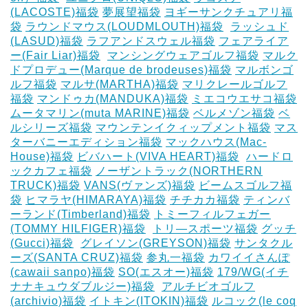
(LACOSTE)福袋
夢展望福袋
ヨギーサンクチュアリ福
袋
ラウンドマウス(LOUDMLOUTH)福袋
‎
ラッシュド
(LASUD)福袋
ラフアンドスウェル福袋
フェアライア
ー(Fair Liar)福袋
‎
マンシングウェアゴルフ福袋
マルク
ドプロデュー(Marque de brodeuses)福袋
マルボンゴ
ルフ福袋
マルサ(MARTHA)福袋
マリクレールゴルフ
福袋
マンドゥカ(MANDUKA)福袋
ミエコウエサコ福袋
ムータマリン(muta MARINE)福袋
ベルメゾン福袋
ベ
ルシリーズ福袋
マウンテンイクィップメント福袋
マス
ターバニーエディション福袋
マックハウス(Mac-
House)福袋
ビバハート(VIVA HEART)福袋
‎
ハードロ
ックカフェ福袋
ノーザントラック(NORTHERN
TRUCK)福袋
VANS(ヴァンズ)福袋
ビームスゴルフ福
袋
ヒマラヤ(HIMARAYA)福袋
チチカカ福袋
ティンバ
ーランド(Timberland)福袋
トミーフィルフェガー
(TOMMY HILFIGER)福袋
‎
トリ―スポーツ福袋
グッチ
(Gucci)福袋
‎
グレイソン(GREYSON)福袋
サンタクル
ーズ(SANTA CRUZ)福袋
参丸一福袋
カワイイさんぽ
(cawaii sanpo)福袋
SO(エスオー)福袋
179/WG(イチ
ナナキュウダブルジー)福袋
‎
アルチビオゴルフ
(archivio)福袋
イトキン(ITOKIN)福袋
ルコック(le coq