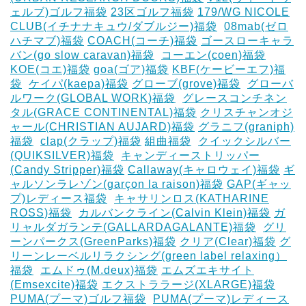
ェルブ)ゴルフ福袋
23区ゴルフ福袋
179/WG NICOLE
CLUB(イチナナキュウ/ダブルジー)福袋
‎
08mab(ゼロ
ハチマブ)福袋
COACH(コーチ)福袋
ゴースローキャラ
バン(go slow caravan)福袋
‎
コーエン(coen)福袋
KOE(コエ)福袋
goa(ゴア)福袋
KBF(ケービーエフ)福
袋
‎
ケイパ(kaepa)福袋
グローブ(grove)福袋
‎
グローバ
ルワーク(GLOBAL WORK)福袋
‎
グレースコンチネン
タル(GRACE CONTINENTAL)福袋
クリスチャンオジ
ャール(CHRISTIAN AUJARD)福袋
グラニフ(graniph)
福袋
‎
clap(クラップ)福袋
組曲福袋
‎
クイックシルバー
(QUIKSILVER)福袋
‎
キャンディーストリッパー
(Candy Stripper)福袋
Callaway(キャロウェイ)福袋
ギ
ャルソンラレゾン(garçon la raison)福袋
GAP(ギャッ
プ)レディース福袋
‎
キャサリンロス(KATHARINE
ROSS)福袋
‎
カルバンクライン(Calvin Klein)福袋
ガ
リャルダガランテ(GALLARDAGALANTE)福袋
‎
グリ
ーンパークス(GreenParks)福袋
クリア(Clear)福袋
グ
リーンレーベルリラクシング(green label relaxing）
福袋
‎
エムドゥ(M.deux)福袋
エムズエキサイト
(Emsexcite)福袋
エクストララージ(XLARGE)福袋
PUMA(プーマ)ゴルフ福袋
‎
PUMA(プーマ)レディース