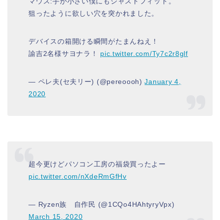
マウス:手が小さい僕にもジャストフィット。
狙ったように欲しい穴を突かれました。
デバイスの箱開ける瞬間がたまんねえ！
諭吉2名様サヨナラ！
pic.twitter.com/Ty7c2r8glf
— ペレ夫(セ夫リー) (@pereoooh)
January 4,
2020
超今更けどパソコン工房の福袋買ったよー
pic.twitter.com/nXdeRmGfHv
— Ryzen族 自作民 (@1CQo4HAhtyryVpx)
March 15, 2020