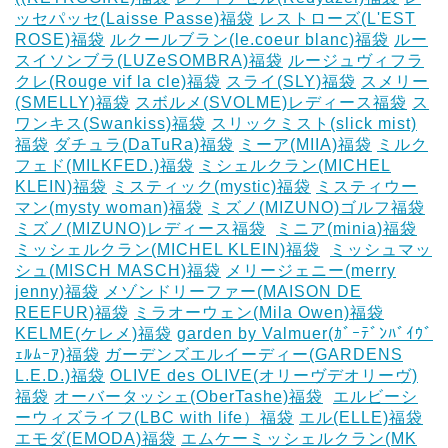
ッセパッセ(Laisse Passe)福袋
レストローズ(L'EST
ROSE)福袋
ルクールブラン(le.coeur blanc)福袋
ルー
スイソンブラ(LUZeSOMBRA)福袋
ルージュヴィフラ
クレ(Rouge vif la cle)福袋
スライ(SLY)福袋
スメリー
(SMELLY)福袋
スボルメ(SVOLME)レディース福袋
ス
ワンキス(Swankiss)福袋
スリックミスト(slick mist)
福袋
ダチュラ(DaTuRa)福袋
‎ミーア(MIIA)福袋
ミルク
フェド(MILKFED.)福袋
ミシェルクラン(MICHEL
KLEIN)福袋
ミスティック(mystic)福袋
ミスティウー
マン(mysty woman)福袋
ミズノ(MIZUNO)ゴルフ福袋
‎
ミズノ(MIZUNO)レディース福袋
‎
ミニア(minia)福袋
ミッシェルクラン(MICHEL KLEIN)福袋
‎
ミッシュマッ
シュ(MISCH MASCH)福袋
メリージェニー(merry
jenny)福袋
メゾンドリーファー(MAISON DE
REEFUR)福袋
ミラオーウェン(Mila Owen)福袋
‎
KELME(ケレメ)福袋
‎garden by Valmuer(ｶﾞｰﾃﾞﾝﾊﾞｲｳﾞ
ｪﾙﾑｰｱ)福袋
ガーデンズエルイーディー(GARDENS
L.E.D.)福袋
OLIVE des OLIVE(オリーヴデオリーヴ)
福袋
オーバータッシェ(OberTashe)福袋
‎
エルビーシ
ーウィズライフ(LBC with life）福袋
エル(ELLE)福袋
エモダ(EMODA)福袋
エムケーミッシェルクラン(MK