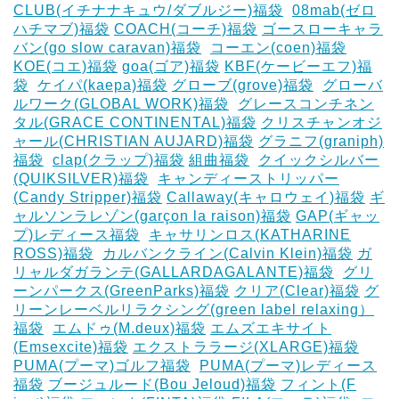
CLUB(イチナナキュウ/ダブルジー)福袋
‎
08mab(ゼロ
ハチマブ)福袋
COACH(コーチ)福袋
ゴースローキャラ
バン(go slow caravan)福袋
‎
コーエン(coen)福袋
KOE(コエ)福袋
goa(ゴア)福袋
KBF(ケービーエフ)福
袋
‎
ケイパ(kaepa)福袋
グローブ(grove)福袋
‎
グローバ
ルワーク(GLOBAL WORK)福袋
‎
グレースコンチネン
タル(GRACE CONTINENTAL)福袋
クリスチャンオジ
ャール(CHRISTIAN AUJARD)福袋
グラニフ(graniph)
福袋
‎
clap(クラップ)福袋
組曲福袋
‎
クイックシルバー
(QUIKSILVER)福袋
‎
キャンディーストリッパー
(Candy Stripper)福袋
Callaway(キャロウェイ)福袋
ギ
ャルソンラレゾン(garçon la raison)福袋
GAP(ギャッ
プ)レディース福袋
‎
キャサリンロス(KATHARINE
ROSS)福袋
‎
カルバンクライン(Calvin Klein)福袋
ガ
リャルダガランテ(GALLARDAGALANTE)福袋
‎
グリ
ーンパークス(GreenParks)福袋
クリア(Clear)福袋
グ
リーンレーベルリラクシング(green label relaxing）
福袋
‎
エムドゥ(M.deux)福袋
エムズエキサイト
(Emsexcite)福袋
エクストララージ(XLARGE)福袋
PUMA(プーマ)ゴルフ福袋
‎
PUMA(プーマ)レディース
福袋
ブージュルード(Bou Jeloud)福袋
フィント(F