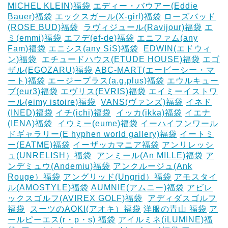
MICHEL KLEIN)福袋
エディー・バウアー(Eddie
Bauer)福袋
エックスガール(X-girl)福袋
ローズバッド
(ROSE BUD)福袋
‎
ラヴィジュール(Ravijour)福袋
エ
ミ(emmi)福袋
エフデ(ef-de)福袋
エニファム(any
Fam)福袋
エニシス(any SiS)福袋
‎
EDWIN(エドウィ
ン)福袋
‎
エチュードハウス(ETUDE HOUSE)福袋
エゴ
ザル(EGOZARU)福袋
ABC-MART(エービーシー・マ
ート)福袋
エージープラス(a.g.plus)福袋
エウルキュー
ブ(eur3)福袋
エヴリス(EVRIS)福袋
エイミーイストワ
ール(eimy istoire)福袋
‎
VANS(ヴァンズ)福袋
イネド
(INED)福袋
イチ(ichi)福袋
‎
イッカ(ikka)福袋
イエナ
(IENA)福袋
‎
イウミー(eume)福袋
イーハイフンワール
ドギャラリー(E hyphen world gallery)福袋
イートミ
ー(EATME)福袋
イーザッカマニア福袋
アンリレッシ
ュ(UNRELISH）福袋
‎
アンミール(An MILLE)福袋
ア
ンデミュウ(Andemiu)福袋
アンクルージュ(Ank
Rouge）福袋
アングリッド(Ungrid）福袋
アモスタイ
ル(AMOSTYLE)福袋
AUMNIE(アムニー)福袋
アビレ
ックスゴルフ(AVIREX GOLF)福袋
‎
アディダスゴルフ
福袋
‎
スーツのAOKI(アオキ）福袋
洋服の青山 福袋
ア
ールピーエス(r・p・s) 福袋
アイルミネ(iLUMINE)福