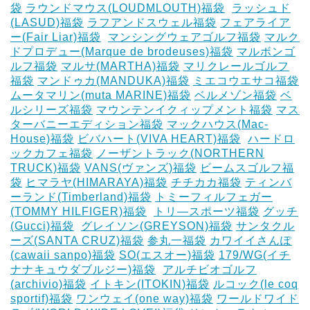
袋
ラウンドマウス(LOUDMLOUTH)福袋
‎
ラッシュド
(LASUD)福袋
ラフアンドスウェル福袋
フェアライア
ー(Fair Liar)福袋
‎
マンシングウェアゴルフ福袋
マルク
ドプロデュー(Marque de brodeuses)福袋
マルボンゴ
ルフ福袋
マルサ(MARTHA)福袋
マリクレールゴルフ
福袋
マンドゥカ(MANDUKA)福袋
ミエコウエサコ福袋
ムータマリン(muta MARINE)福袋
ベルメゾン福袋
ベ
ルシリーズ福袋
マウンテンイクィップメント福袋
マス
ターバニーエディション福袋
マックハウス(Mac-
House)福袋
ビバハート(VIVA HEART)福袋
‎
ハードロ
ックカフェ福袋
ノーザントラック(NORTHERN
TRUCK)福袋
VANS(ヴァンズ)福袋
ビームスゴルフ福
袋
ヒマラヤ(HIMARAYA)福袋
チチカカ福袋
ティンバ
ーランド(Timberland)福袋
トミーフィルフェガー
(TOMMY HILFIGER)福袋
‎
トリ―スポーツ福袋
グッチ
(Gucci)福袋
‎
グレイソン(GREYSON)福袋
サンタクル
ーズ(SANTA CRUZ)福袋
参丸一福袋
カワイイさんぽ
(cawaii sanpo)福袋
SO(エスオー)福袋
179/WG(イチ
ナナキュウダブルジー)福袋
‎
アルチビオゴルフ
(archivio)福袋
イトキン(ITOKIN)福袋
ルコック(le coq
sportif)福袋
ワンウェイ(one way)福袋
ワールドワイド