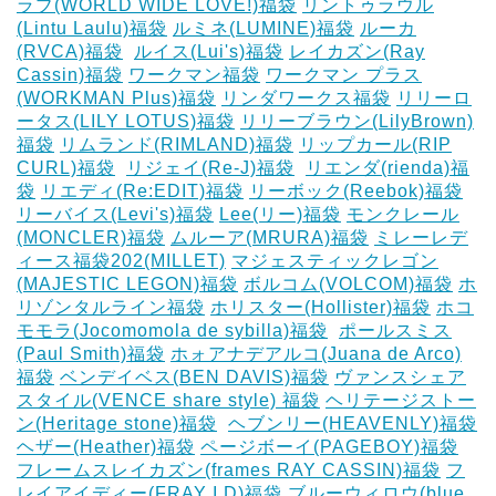
ラブ(WORLD WIDE LOVE!)福袋
リントゥラウル
(Lintu Laulu)福袋
ルミネ(LUMINE)福袋
ルーカ
(RVCA)福袋
‎
ルイス(Lui's)福袋
レイカズン(Ray
Cassin)福袋
ワークマン福袋
ワークマン プラス
(WORKMAN Plus)福袋
リンダワークス福袋
リリーロ
ータス(LILY LOTUS)福袋
リリーブラウン(LilyBrown)
福袋
リムランド(RIMLAND)福袋
リップカール(RIP
CURL)福袋
‎
リジェイ(Re-J)福袋
‎
リエンダ(rienda)福
袋
リエディ(Re:EDIT)福袋
リーボック(Reebok)福袋
リーバイス(Levi's)福袋
Lee(リー)福袋
モンクレール
(MONCLER)福袋
ムルーア(MRURA)福袋
ミレーレデ
ィース福袋202(MILLET)
マジェスティックレゴン
(MAJESTIC LEGON)福袋
ボルコム(VOLCOM)福袋
ホ
リゾンタルライン福袋
ホリスター(Hollister)福袋
ホコ
モモラ(Jocomomola de sybilla)福袋
‎
ポールスミス
(Paul Smith)福袋
ホォアナデアルコ(Juana de Arco)
福袋
ベンデイベス(BEN DAVIS)福袋
ヴァンスシェア
スタイル(VENCE share style) 福袋
ヘリテージストー
ン(Heritage stone)福袋
‎
ヘブンリー(HEAVENLY)福袋
ヘザー(Heather)福袋
ページボーイ(PAGEBOY)福袋
‎
フレームスレイカズン(frames RAY CASSIN)福袋
フ
レイアイディー(FRAY I.D)福袋
ブルーウィロウ(blue