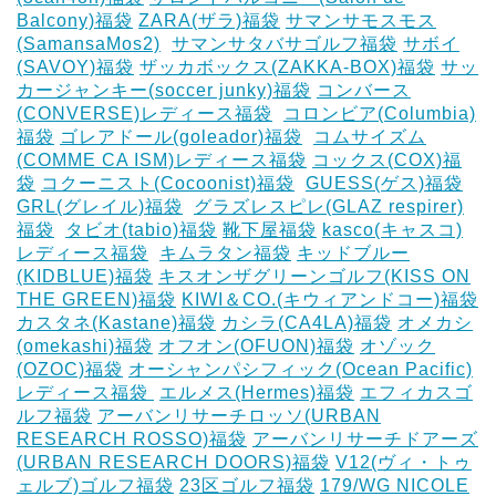
Balcony)福袋
ZARA(ザラ)福袋
サマンサモスモス
(SamansaMos2)
‎
サマンサタバサゴルフ福袋
サボイ
(SAVOY)福袋
ザッカボックス(ZAKKA-BOX)福袋
サッ
カージャンキー(soccer junky)福袋
コンバース
(CONVERSE)レディース福袋
‎
コロンビア(Columbia)
福袋
ゴレアドール(goleador)福袋
‎
コムサイズム
(COMME CA ISM)レディース福袋
コックス(COX)福
袋
コクーニスト(Cocoonist)福袋
‎
GUESS(ゲス)福袋
GRL(グレイル)福袋
‎
グラズレスピレ(GLAZ respirer)
福袋
‎
タビオ(tabio)福袋
靴下屋福袋
kasco(キャスコ)
レディース福袋
‎
キムラタン福袋
キッドブルー
(KIDBLUE)福袋
キスオンザグリーンゴルフ(KISS ON
THE GREEN)福袋
KIWI＆CO.(キウィアンドコー)福袋
カスタネ(Kastane)福袋
カシラ(CA4LA)福袋
‎オメカシ
(omekashi)福袋
オフオン(OFUON)福袋
オゾック
(OZOC)福袋
オーシャンパシフィック(Ocean Pacific)
レディース福袋 ‎
エルメス(Hermes)福袋
エフィカスゴ
ルフ福袋
アーバンリサーチロッソ(URBAN
RESEARCH ROSSO)福袋
アーバンリサーチドアーズ
(URBAN RESEARCH DOORS)福袋
V12(ヴィ・トゥ
ェルブ)ゴルフ福袋
23区ゴルフ福袋
179/WG NICOLE