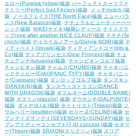
エロー(Purple&Yellow)福袋
パーフェクトスーツファ
クトリー(Perfect Suit FActory)福袋
‎
ノッチ(notch.)福
袋
‎
ノースフェイス(THE North Face)福袋
ニューバラ
ンス(New Balance)福袋
‎
ナチュラルビューティーベー
シック福袋
‎
NIKE(ナイキ)福袋レディース
ナイスクラ
ップ(one after another NICE CLAUP)福袋
テチチ(Te
chichi)福袋
デイライルノアール(Delyle NOIR)福袋
テ
ィティベイト(titivate)福袋
ティティアンドコー(titty＆
Co)福袋
ディアプリンセス(Dear Princess)福袋
チュ
チュアンナ(tutuanna)福袋
‎
チャンピオンゴルフ福袋
チャンピオン福袋
チャムス(CHUMS)福袋
チャオパニ
ックティピー(CIAOPANIC TYPY)福袋
‎
チャオパニッ
ク(Ciaopanic)福袋
ダンロップゴルフ福袋
ダンスキン
(DANSKIN)福袋
‎
ダンスウィズドラゴン(DANCE
WITH DRAGON)福袋
ダブルネーム(DOUBLE NAME)
福袋
ダズリン(dazzlin) 福袋
ダウポンチ(DALPONTE)
福袋
‎
ダイヤ(d.i.a.)福袋
タイトリスト(Titleist)福袋
ソ
ウルベリー(soulberry)福袋
セリーヌ(CELINE)福袋
セ
ブンデイズサンデイ(SEVENDAYS=SUNDAY)福袋
セ
ブンアイディーコンセプト(7-ID concept.)福袋
セオリ
ー(Theory)福袋
SRIXON(スリクソン)福袋
スリア