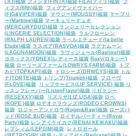
i.n.t)福袋
フィンタ(FINTA)福袋
‎FILA(フィラ)福袋
‎
フ
ィフス(fifth)福袋
‎
フィグアンドヴァイパー
(FIG&VIPER)福袋
‎
マウジー(MOUSSY)福袋
マーブリ
ー(Marblee)福袋
マーキュリーデュオ
(MERCURYDUO)福袋
ランジェリーセレクション
(LINGERIE SELECTION)福袋
‎
ラルフローレン
(RALPH LAUREN)福袋
ラベルエチュード(la belle
Etude)福袋
ラスボア(RASVOA)福袋
ラグナムーン
(LAGUNAMOON)福袋
‎
ラヴィジュール(Ravijour)福袋
ヨネックス(YONEX)レディース福袋
Roxy(ロキシー)
福袋
ローリーズファーム(LOWRYS FARM)福袋
‎
トプ
カピ(TOPKAPI)福袋
‎
ドロシーズ(DRWCYS)福袋
トル
テ(TORTE)福袋
トリンプ(Triumph)福袋
‎
フローヴ
(FLOVE)福袋
‎
リップサービス(LIP SERVICE) 福袋
リ
ッスンフレーバー(ListenFlavor)福袋
リゼクシー
(RESEXXY)福袋
‎
リズリサ(LIZ LISA)福袋
ロペ
(ROPE')福袋
ロデオクラウンズ(RODEO CROWNS)
福袋
‎
ロジャーアンドロウ(Roger&Raw)福袋
ローズバ
ッド(ROSE BUD)福袋
‎
ロイヤルパーティー(Royal
Party)福袋
レンアイケイカク(RENAI KEIKAKU)福袋
レプシィム(LEPSIM)福袋
‎
レトロガール
((RETROGIRL)福袋
レディアゼル(Redyazel)福袋
レ