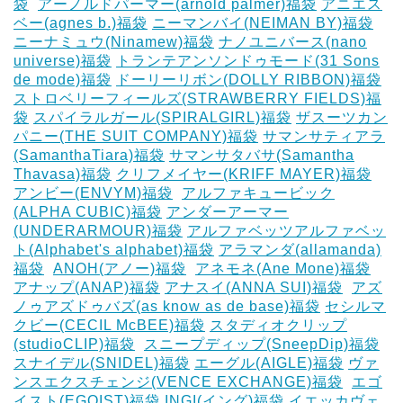
袋
‎
アーノルドパーマー(arnold palmer)福袋
アニエス
ベー(agnes b.)福袋
ニーマンバイ(NEIMAN BY)福袋
ニーナミュウ(Ninamew)福袋
ナノユニバース(nano
universe)福袋
トランテアンソンドゥモード(31 Sons
de mode)福袋
ドーリーリボン(DOLLY RIBBON)福袋
‎
ストロベリーフィールズ(STRAWBERRY FIELDS)福
袋
スパイラルガール(SPIRALGIRL)福袋
ザスーツカン
パニー(THE SUIT COMPANY)福袋
サマンサティアラ
(SamanthaTiara)福袋
サマンサタバサ(Samantha
Thavasa)福袋
クリフメイヤー(KRIFF MAYER)福袋
‎
アンビー(ENVYM)福袋
‎
アルファキュービック
(ALPHA CUBIC)福袋
アンダーアーマー
(UNDERARMOUR)福袋
アルファベッツアルファベッ
ト(Alphabet's alphabet)福袋
アラマンダ(allamanda)
福袋
‎
ANOH(アノー)福袋
‎
アネモネ(Ane Mone)福袋
アナップ(ANAP)福袋
アナスイ(ANNA SUI)福袋
‎
アズ
ノゥアズドゥバズ(as know as de base)福袋
セシルマ
クビー(CECIL McBEE)福袋
スタディオクリップ
(studioCLIP)福袋
‎
スニープディップ(SneepDip)福袋
スナイデル(SNIDEL)福袋
エーグル(AIGLE)福袋
‎ヴァ
ンスエクスチェンジ(VENCE EXCHANGE)福袋
‎
エゴ
イスト(EGOIST)福袋
‎INGI(イング)福袋
イエッカヴェ