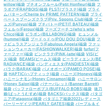
willow)福袋
プチオンフルール(Petit Honfleur)福袋
フ
ラボア(FRAPBOIS)福袋
PLST(プラステ)福袋
プライ
ムパターン(Cherite by PRIME PATTERN)福袋
プライ
ベートスプーンズクラブ(Priv. Spoons Club)福袋
プニ
ュズ(Punyus)福袋
プチバトー(PETIT BATEAU)福袋
フェルゥ(Feroux)福袋
フーズフーチコ(who's who
Chico)福袋
ビラボン(BILLABONG)福袋
‎
ヒュンメル
(hummel)福袋
プードゥドゥ(POU DOU DOU)福袋
フ
ァビュラスアンジェラ(Fabulous.Angela)福袋
ファッ
ションウォーカー(FASHIONWALKER)福袋
furfur(フ
ァーファー)福袋
ピンクラテ(PINK-latte)福袋
VIS(ビ
ス)福袋
‎
BEAMS(ビームス)福袋
ビーラディエンス(BE
RADIANCE)福袋
パンディエスタ(PANDIESTA)福袋
バラク(BARAK)福袋
パメオポーズ(PAMEO POSE)福
袋
HAPTIC(ハプティック)福袋
ハニーズ(Honeys)福袋
ハニーシナモン(Honey Cinnamon)福袋
‎
ハニーサロン
(Honey Salon)福袋
バナーバレット(Banner Barrett)
福袋
バッファローボブス(BUFFALO BOBS)福袋
‎
抜刀
娘(ばっとうむすめ)福袋
BACKS(バックス)福袋
パタゴ
ニア(Patagonia)福袋
パタゴニア福袋2022レディース
パーリーゲイツ(PEARLY GATES)福袋
パープル＆イ