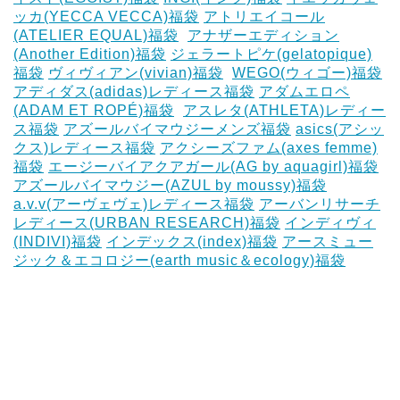
ッカ(YECCA VECCA)福袋
アトリエイコール
(ATELIER EQUAL)福袋
‎
アナザーエディション
(Another Edition)福袋
ジェラートピケ(gelatopique)
福袋
ヴィヴィアン(vivian)福袋
‎
WEGO(ウィゴー)福袋
アディダス(adidas)レディース福袋
アダムエロペ
(ADAM ET ROPÉ)福袋
‎
アスレタ(ATHLETA)レディー
ス福袋
アズールバイマウジーメンズ福袋
asics(アシッ
クス)レディース福袋
アクシーズファム(axes femme)
福袋
エージーバイアクアガール(AG by aquagirl)福袋
アズールバイマウジー(AZUL by moussy)福袋
‎
a.v.v(アーヴェヴェ)レディース福袋
アーバンリサーチ
レディース(URBAN RESEARCH)福袋
インディヴィ
(INDIVI)福袋
インデックス(index)福袋
アースミュー
ジック＆エコロジー(earth music＆ecology)福袋