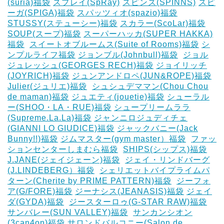
(suria)福袋
スプレイ(SpRay)
スピンズ(SPINNS)
スピ
ーガ(SPIGA)福袋
スパッツィオ(spazio)福袋
STUSSY(ステューシー)福袋
スカラー(ScoLar)福袋
SOUP(スープ)福袋
スーパーハッカ(SUPER HAKKA)
福袋
‎
スイートオブルームス(Suite of Rooms)福袋
シ
ンプルライフ福袋
ジョンブル(Johnbull)福袋
‎
ジョル
ジュレッシュ(GEORGES RECH)福袋
ジョイリッチ
(JOYRICH)福袋
ジュンアンドロペ(JUN&ROPE)福袋
Julier(ジュリエ)福袋
‎
シュシュデママン(Chou Chou
de maman)福袋
ジュエティ(jouetie)福袋
シューラル
ー(SHOO・LA・RUE)福袋
シュープリームララ
(Supreme.La.La)福袋
ジャンニロジュディチェ
(GIANNI LO GIUDICE)福袋
ジャックバニー(Jack
Bunny!!)福袋
ジムマスター(gym master）福袋
‎
ファッ
ションセンターしまむら福袋
‎
SHIPS(シップス)福袋
J.JANE(ジェイジェーン)福袋
‎
ジェイ・リンドバーグ
(J.LINDEBERG）福袋
‎
シェリエットバイプライムパ
ターン(Cherite by PRIME PATTERN)福袋
‎
ジーフォ
ア(G/FORE)福袋
ジーナシス(JEANASIS)福袋
ジェイ
ダ(GYDA)福袋
‎
ジースターロゥ(G-STAR RAW)福袋
サンバレー(SUN VALLEY)福袋
‎
サンカンシオン
(3can4on)福袋
サロンドバルコニー(Salon de