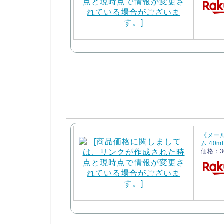
《メール
ム 40m
価格：3