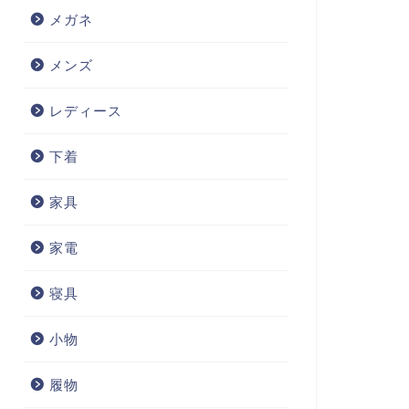
メガネ
メンズ
レディース
下着
家具
家電
寝具
小物
履物