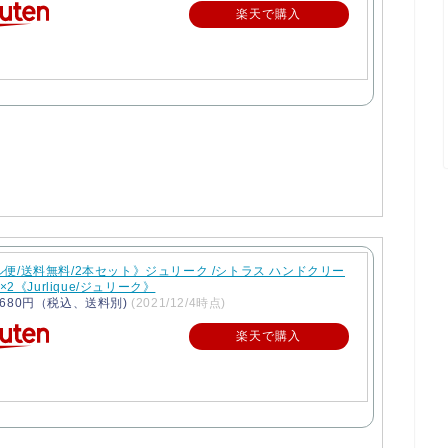
楽天で購入
便/送料無料/2本セット》ジュリーク /シトラス ハンドクリー
l×2《Jurlique/ジュリーク》
680円（税込、送料別)
(2021/12/4時点)
楽天で購入