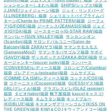
Bunny!!)福袋
ジムマスター(gym master）福袋
‎
ファッ
ションセンターしまむら福袋
‎
SHIPS(シップス)福袋
J.JANE(ジェイジェーン)福袋
‎
ジェイ・リンドバーグ
(J.LINDEBERG）福袋
‎
シェリエットバイプライムパ
ターン(Cherite by PRIME PATTERN)福袋
‎
ジーフォ
ア(G/FORE)福袋
ジーナシス(JEANASIS)福袋
ジェイ
ダ(GYDA)福袋
‎
ジースターロゥ(G-STAR RAW)福袋
サンバレー(SUN VALLEY)福袋
‎
サンカンシオン
(3can4on)福袋
サロンドバルコニー(Salon de
Balcony)福袋
ZARA(ザラ)福袋
サマンサモスモス
(SamansaMos2)
‎
サマンサタバサゴルフ福袋
サボイ
(SAVOY)福袋
ザッカボックス(ZAKKA-BOX)福袋
サッ
カージャンキー(soccer junky)福袋
コンバース
(CONVERSE)レディース福袋
‎
コロンビア(Columbia)
福袋
ゴレアドール(goleador)福袋
‎
コムサイズム
(COMME CA ISM)レディース福袋
コックス(COX)福
袋
コクーニスト(Cocoonist)福袋
‎
GUESS(ゲス)福袋
GRL(グレイル)福袋
‎
グラズレスピレ(GLAZ respirer)
福袋
‎
タビオ(tabio)福袋
靴下屋福袋
kasco(キャスコ)
レディース福袋
‎
キムラタン福袋
キッドブルー
(KIDBLUE)福袋
キスオンザグリーンゴルフ(KISS ON
THE GREEN)福袋
KIWI＆CO.(キウィアンドコー)福袋