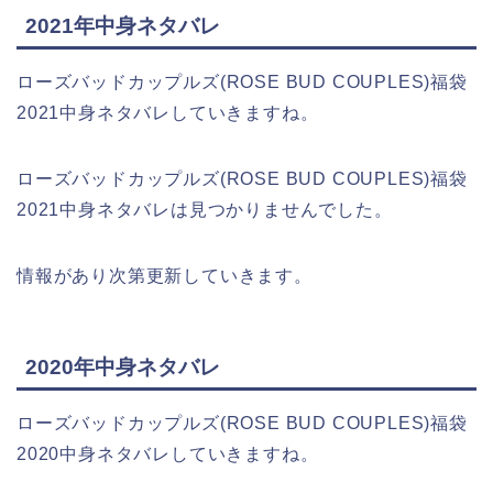
2021年中身ネタバレ
ローズバッドカップルズ(ROSE BUD COUPLES)福袋
2021中身ネタバレしていきますね。
ローズバッドカップルズ(ROSE BUD COUPLES)福袋
2021中身ネタバレは見つかりませんでした。
情報があり次第更新していきます。
2020年中身ネタバレ
ローズバッドカップルズ(ROSE BUD COUPLES)福袋
2020中身ネタバレしていきますね。