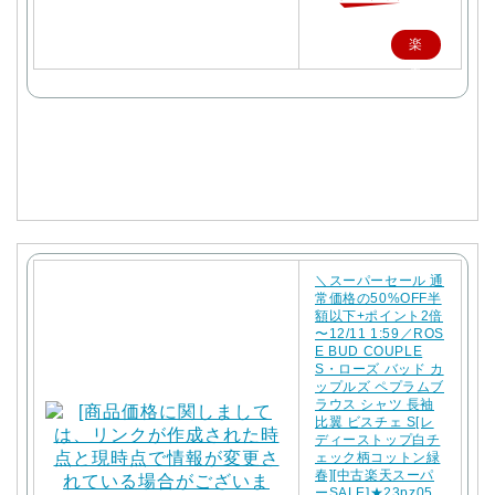
楽
天
で
購
入
＼スーパーセール 通
常価格の50%OFF半
額以下+ポイント2倍
〜12/11 1:59／ROS
E BUD COUPLE
S・ローズ バッド カ
ップルズ ペプラムブ
ラウス シャツ 長袖
比翼 ビスチェ S[レ
ディーストップ白チ
ェック柄コットン緑
春][中古楽天スーパ
ーSALE]★23pz05