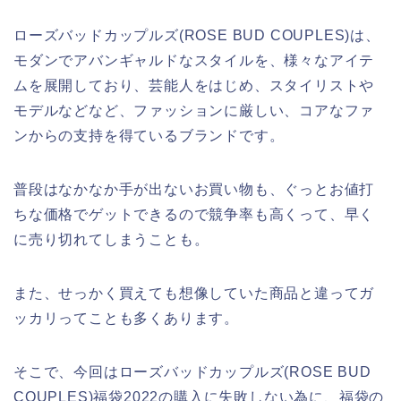
ローズバッドカップルズ(ROSE BUD COUPLES)は、
モダンでアバンギャルドなスタイルを、様々なアイテ
ムを展開しており、芸能人をはじめ、スタイリストや
モデルなどなど、ファッションに厳しい、コアなファ
ンからの支持を得ているブランドです。
普段はなかなか手が出ないお買い物も、ぐっとお値打
ちな価格でゲットできるので競争率も高くって、早く
に売り切れてしまうことも。
また、せっかく買えても想像していた商品と違ってガ
ッカリってことも多くあります。
そこで、今回はローズバッドカップルズ(ROSE BUD
COUPLES)福袋2022の購入に失敗しない為に、福袋の