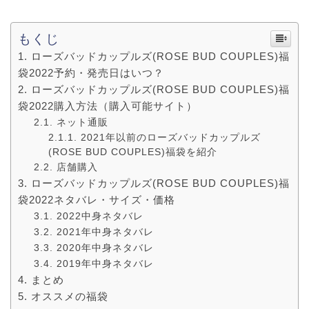
もくじ
ローズバッドカップルズ(ROSE BUD COUPLES)福
袋2022予約・発売日はいつ？
ローズバッドカップルズ(ROSE BUD COUPLES)福
袋2022購入方法（購入可能サイト）
ネット通販
2021年以前のローズバッドカップルズ
(ROSE BUD COUPLES)福袋を紹介
店舗購入
ローズバッドカップルズ(ROSE BUD COUPLES)福
袋2022ネタバレ・サイズ・価格
2022中身ネタバレ
2021年中身ネタバレ
2020年中身ネタバレ
2019年中身ネタバレ
まとめ
オススメの福袋