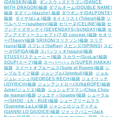
(DANSKIN)福袋
‎
ダンスウィズドラゴン(DANCE
WITH DRAGON)福袋
ダブルネーム(DOUBLE NAME)
福袋
ダズリン(dazzlin) 福袋
ダウポンチ(DALPONTE)
福袋
‎
ダイヤ(d.i.a.)福袋
タイトリスト(Titleist)福袋
ソ
ウルベリー(soulberry)福袋
セリーヌ(CELINE)福袋
セ
ブンデイズサンデイ(SEVENDAYS=SUNDAY)福袋
セ
ブンアイディーコンセプト(7-ID concept.)福袋
セオリ
ー(Theory)福袋
SRIXON(スリクソン)福袋
スリア
(suria)福袋
スプレイ(SpRay)
スピンズ(SPINNS)
スピ
ーガ(SPIGA)福袋
スパッツィオ(spazio)福袋
STUSSY(ステューシー)福袋
スカラー(ScoLar)福袋
SOUP(スープ)福袋
スーパーハッカ(SUPER HAKKA)
福袋
‎
スイートオブルームス(Suite of Rooms)福袋
シ
ンプルライフ福袋
ジョンブル(Johnbull)福袋
‎
ジョル
ジュレッシュ(GEORGES RECH)福袋
ジョイリッチ
(JOYRICH)福袋
ジュンアンドロペ(JUN&ROPE)福袋
Julier(ジュリエ)福袋
‎
シュシュデママン(Chou Chou
de maman)福袋
ジュエティ(jouetie)福袋
シューラル
ー(SHOO・LA・RUE)福袋
シュープリームララ
(Supreme.La.La)福袋
ジャンニロジュディチェ
(GIANNI LO GIUDICE)福袋
ジャックバニー(Jack