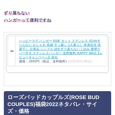
ずり落ちない
ハンガーって便利ですね
ハッピーマグ ハンガー 60本 セット ステンレス 42cmす
べらない おしゃれ 収納 引っ越し 1人暮らし 単身赴任 洗
濯干し 日用品 シンプル 頑丈ずり落ちないくぼみ 透明ラ
バー付き ステンレスハンガー 送料無料 HAPPY MAG【レ
ビューキャンペーン】自社
価格：2980円（税込、送料無料)
(2021/9/11時点)
ローズバッドカップルズ(ROSE BUD
COUPLES)福袋2022ネタバレ・サイ
ズ・価格