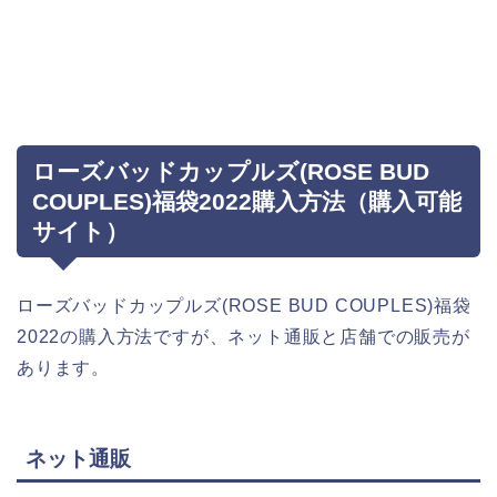
ローズバッドカップルズ(ROSE BUD
COUPLES)福袋2022購入方法（購入可能
サイト）
ローズバッドカップルズ(ROSE BUD COUPLES)福袋
2022の購入方法ですが、ネット通販と店舗での販売が
あります。
ネット通販