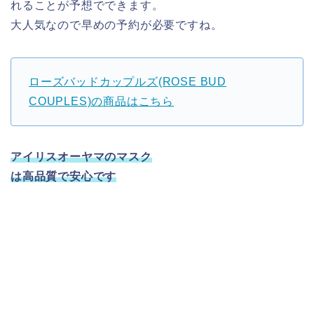
れることが予想でできます。
大人気なので早めの予約が必要ですね。
ローズバッドカップルズ(ROSE BUD
COUPLES)の商品はこちら
アイリスオーヤマのマスク
は高品質で安心です