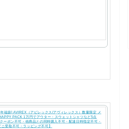
22年福袋] AVIREX（アビレックス/アヴィレックス）数量限定 メ
HAPPY PACK 1万円でアウター・スウェットシャツなど5点
!【クーポン不可・他商品との同時購入不可・配達日時指定不可・
ビニ受取不可・ラッピング不可】