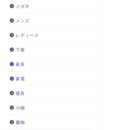
メガネ
メンズ
レディース
下着
家具
家電
寝具
小物
履物