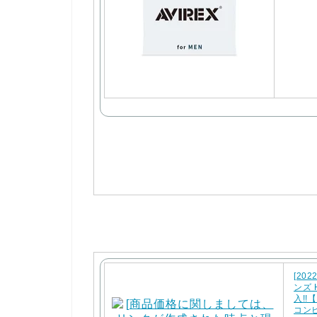
[20
ンズ 
入!
コン