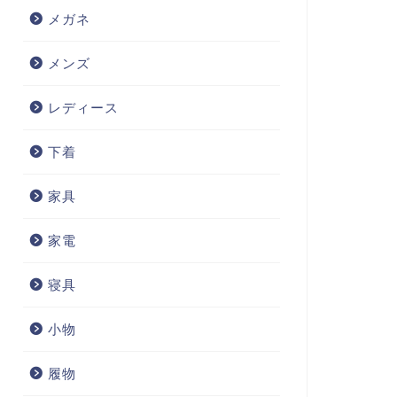
メガネ
メンズ
レディース
下着
家具
家電
寝具
小物
履物