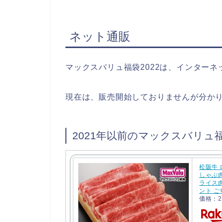
ネット通販
マックスバリュ福袋2022は、インター
現在は、販売開始しておりませんが分か
2021年以前のマックスバリュ
松阪牛 
しゃぶ肉
ライス肉
ント ご
価格：2