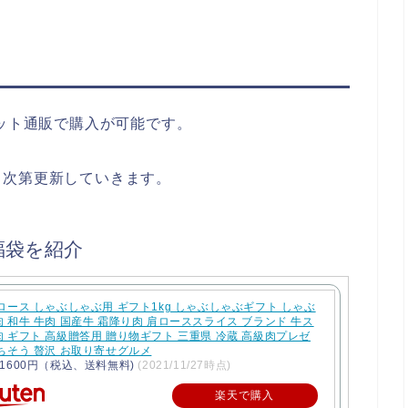
ネット通販で購入が可能です。
り次第更新していきます。
福袋を紹介
ロース しゃぶしゃぶ用 ギフト1kg しゃぶしゃぶギフト しゃぶ
 和牛 牛肉 国産牛 霜降り肉 肩ローススライス ブランド 牛ス
 ギフト 高級贈答用 贈り物ギフト 三重県 冷蔵 高級肉プレゼ
ちそう 贅沢 お取り寄せグルメ
1600円（税込、送料無料)
(2021/11/27時点)
楽天で購入