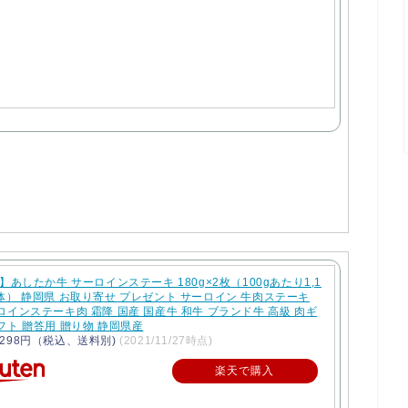
 】あしたか牛 サーロインステーキ 180g×2枚（100gあたり1,1
体） 静岡県 お取り寄せ プレゼント サーロイン 牛肉ステーキ
ロインステーキ肉 霜降 国産 国産牛 和牛 ブランド牛 高級 肉ギ
フト 贈答用 贈り物 静岡県産
298円（税込、送料別)
(2021/11/27時点)
楽天で購入