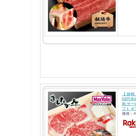
【 静岡
06円本
肉 サー
フト ギ
価格：4