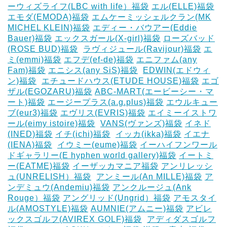
ーウィズライフ(LBC with life）福袋
エル(ELLE)福袋
エモダ(EMODA)福袋
エムケーミッシェルクラン(MK
MICHEL KLEIN)福袋
エディー・バウアー(Eddie
Bauer)福袋
エックスガール(X-girl)福袋
ローズバッド
(ROSE BUD)福袋
‎
ラヴィジュール(Ravijour)福袋
エ
ミ(emmi)福袋
エフデ(ef-de)福袋
エニファム(any
Fam)福袋
エニシス(any SiS)福袋
‎
EDWIN(エドウィ
ン)福袋
‎
エチュードハウス(ETUDE HOUSE)福袋
エゴ
ザル(EGOZARU)福袋
ABC-MART(エービーシー・マ
ート)福袋
エージープラス(a.g.plus)福袋
エウルキュー
ブ(eur3)福袋
エヴリス(EVRIS)福袋
エイミーイストワ
ール(eimy istoire)福袋
‎
VANS(ヴァンズ)福袋
イネド
(INED)福袋
イチ(ichi)福袋
‎
イッカ(ikka)福袋
イエナ
(IENA)福袋
‎
イウミー(eume)福袋
イーハイフンワール
ドギャラリー(E hyphen world gallery)福袋
イートミ
ー(EATME)福袋
イーザッカマニア福袋
アンリレッシ
ュ(UNRELISH）福袋
‎
アンミール(An MILLE)福袋
ア
ンデミュウ(Andemiu)福袋
アンクルージュ(Ank
Rouge）福袋
アングリッド(Ungrid）福袋
アモスタイ
ル(AMOSTYLE)福袋
AUMNIE(アムニー)福袋
アビレ
ックスゴルフ(AVIREX GOLF)福袋
‎
アディダスゴルフ