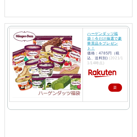
ハーゲンダッツ福
袋！今だけ抽選で豪
華景品をプレゼン
ト！
価格：4785円（税
込、送料別)
(2021/1
1/14時点)
楽
天
で
購
入