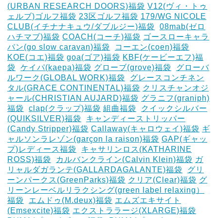
(URBAN RESEARCH DOORS)福袋
V12(ヴィ・トゥ
ェルブ)ゴルフ福袋
23区ゴルフ福袋
179/WG NICOLE
CLUB(イチナナキュウ/ダブルジー)福袋
‎
08mab(ゼロ
ハチマブ)福袋
COACH(コーチ)福袋
ゴースローキャラ
バン(go slow caravan)福袋
‎
コーエン(coen)福袋
KOE(コエ)福袋
goa(ゴア)福袋
KBF(ケービーエフ)福
袋
‎
ケイパ(kaepa)福袋
グローブ(grove)福袋
‎
グローバ
ルワーク(GLOBAL WORK)福袋
‎
グレースコンチネン
タル(GRACE CONTINENTAL)福袋
クリスチャンオジ
ャール(CHRISTIAN AUJARD)福袋
グラニフ(graniph)
福袋
‎
clap(クラップ)福袋
組曲福袋
‎
クイックシルバー
(QUIKSILVER)福袋
‎
キャンディーストリッパー
(Candy Stripper)福袋
Callaway(キャロウェイ)福袋
ギ
ャルソンラレゾン(garçon la raison)福袋
GAP(ギャッ
プ)レディース福袋
‎
キャサリンロス(KATHARINE
ROSS)福袋
‎
カルバンクライン(Calvin Klein)福袋
ガ
リャルダガランテ(GALLARDAGALANTE)福袋
‎
グリ
ーンパークス(GreenParks)福袋
クリア(Clear)福袋
グ
リーンレーベルリラクシング(green label relaxing）
福袋
‎
エムドゥ(M.deux)福袋
エムズエキサイト
(Emsexcite)福袋
エクストララージ(XLARGE)福袋