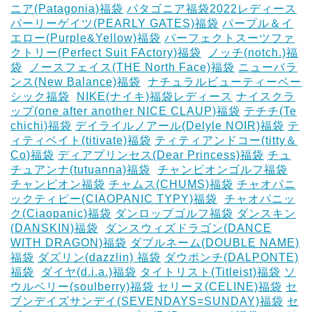
ニア(Patagonia)福袋
パタゴニア福袋2022レディース
パーリーゲイツ(PEARLY GATES)福袋
パープル＆イ
エロー(Purple&Yellow)福袋
パーフェクトスーツファ
クトリー(Perfect Suit FActory)福袋
‎
ノッチ(notch.)福
袋
‎
ノースフェイス(THE North Face)福袋
ニューバラ
ンス(New Balance)福袋
‎
ナチュラルビューティーベー
シック福袋
‎
NIKE(ナイキ)福袋レディース
ナイスクラ
ップ(one after another NICE CLAUP)福袋
テチチ(Te
chichi)福袋
デイライルノアール(Delyle NOIR)福袋
テ
ィティベイト(titivate)福袋
ティティアンドコー(titty＆
Co)福袋
ディアプリンセス(Dear Princess)福袋
チュ
チュアンナ(tutuanna)福袋
‎
チャンピオンゴルフ福袋
チャンピオン福袋
チャムス(CHUMS)福袋
チャオパニ
ックティピー(CIAOPANIC TYPY)福袋
‎
チャオパニッ
ク(Ciaopanic)福袋
ダンロップゴルフ福袋
ダンスキン
(DANSKIN)福袋
‎
ダンスウィズドラゴン(DANCE
WITH DRAGON)福袋
ダブルネーム(DOUBLE NAME)
福袋
ダズリン(dazzlin) 福袋
ダウポンチ(DALPONTE)
福袋
‎
ダイヤ(d.i.a.)福袋
タイトリスト(Titleist)福袋
ソ
ウルベリー(soulberry)福袋
セリーヌ(CELINE)福袋
セ
ブンデイズサンデイ(SEVENDAYS=SUNDAY)福袋
セ