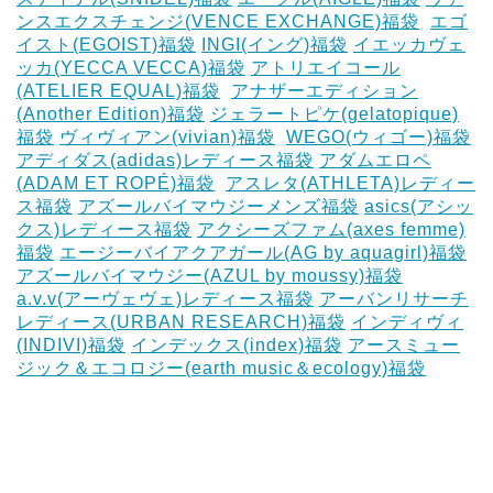
ンスエクスチェンジ(VENCE EXCHANGE)福袋
‎
エゴ
イスト(EGOIST)福袋
‎INGI(イング)福袋
イエッカヴェ
ッカ(YECCA VECCA)福袋
アトリエイコール
(ATELIER EQUAL)福袋
‎
アナザーエディション
(Another Edition)福袋
ジェラートピケ(gelatopique)
福袋
ヴィヴィアン(vivian)福袋
‎
WEGO(ウィゴー)福袋
アディダス(adidas)レディース福袋
アダムエロペ
(ADAM ET ROPÉ)福袋
‎
アスレタ(ATHLETA)レディー
ス福袋
アズールバイマウジーメンズ福袋
asics(アシッ
クス)レディース福袋
アクシーズファム(axes femme)
福袋
エージーバイアクアガール(AG by aquagirl)福袋
アズールバイマウジー(AZUL by moussy)福袋
‎
a.v.v(アーヴェヴェ)レディース福袋
アーバンリサーチ
レディース(URBAN RESEARCH)福袋
インディヴィ
(INDIVI)福袋
インデックス(index)福袋
アースミュー
ジック＆エコロジー(earth music＆ecology)福袋