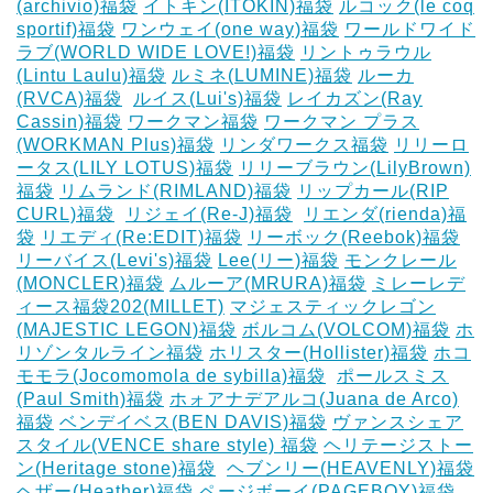
(archivio)福袋
イトキン(ITOKIN)福袋
ルコック(le coq
sportif)福袋
ワンウェイ(one way)福袋
ワールドワイド
ラブ(WORLD WIDE LOVE!)福袋
リントゥラウル
(Lintu Laulu)福袋
ルミネ(LUMINE)福袋
ルーカ
(RVCA)福袋
‎
ルイス(Lui's)福袋
レイカズン(Ray
Cassin)福袋
ワークマン福袋
ワークマン プラス
(WORKMAN Plus)福袋
リンダワークス福袋
リリーロ
ータス(LILY LOTUS)福袋
リリーブラウン(LilyBrown)
福袋
リムランド(RIMLAND)福袋
リップカール(RIP
CURL)福袋
‎
リジェイ(Re-J)福袋
‎
リエンダ(rienda)福
袋
リエディ(Re:EDIT)福袋
リーボック(Reebok)福袋
リーバイス(Levi's)福袋
Lee(リー)福袋
モンクレール
(MONCLER)福袋
ムルーア(MRURA)福袋
ミレーレデ
ィース福袋202(MILLET)
マジェスティックレゴン
(MAJESTIC LEGON)福袋
ボルコム(VOLCOM)福袋
ホ
リゾンタルライン福袋
ホリスター(Hollister)福袋
ホコ
モモラ(Jocomomola de sybilla)福袋
‎
ポールスミス
(Paul Smith)福袋
ホォアナデアルコ(Juana de Arco)
福袋
ベンデイベス(BEN DAVIS)福袋
ヴァンスシェア
スタイル(VENCE share style) 福袋
ヘリテージストー
ン(Heritage stone)福袋
‎
ヘブンリー(HEAVENLY)福袋
ヘザー(Heather)福袋
ページボーイ(PAGEBOY)福袋
‎