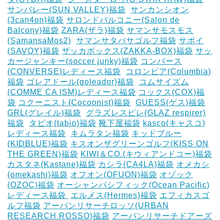
サンバレー(SUN VALLEY)福袋
‎
サンカンシオン
(3can4on)福袋
サロンドバルコニー(Salon de
Balcony)福袋
ZARA(ザラ)福袋
サマンサモスモス
(SamansaMos2)
‎
サマンサタバサゴルフ福袋
サボイ
(SAVOY)福袋
ザッカボックス(ZAKKA-BOX)福袋
サッ
カージャンキー(soccer junky)福袋
コンバース
(CONVERSE)レディース福袋
‎
コロンビア(Columbia)
福袋
ゴレアドール(goleador)福袋
‎
コムサイズム
(COMME CA ISM)レディース福袋
コックス(COX)福
袋
コクーニスト(Cocoonist)福袋
‎
GUESS(ゲス)福袋
GRL(グレイル)福袋
‎
グラズレスピレ(GLAZ respirer)
福袋
‎
タビオ(tabio)福袋
靴下屋福袋
kasco(キャスコ)
レディース福袋
‎
キムラタン福袋
キッドブルー
(KIDBLUE)福袋
キスオンザグリーンゴルフ(KISS ON
THE GREEN)福袋
KIWI＆CO.(キウィアンドコー)福袋
カスタネ(Kastane)福袋
カシラ(CA4LA)福袋
‎オメカシ
(omekashi)福袋
オフオン(OFUON)福袋
オゾック
(OZOC)福袋
オーシャンパシフィック(Ocean Pacific)
レディース福袋 ‎
エルメス(Hermes)福袋
エフィカスゴ
ルフ福袋
アーバンリサーチロッソ(URBAN
RESEARCH ROSSO)福袋
アーバンリサーチドアーズ