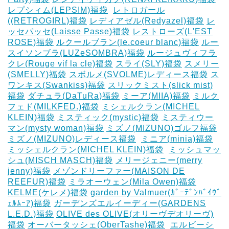
レプシィム(LEPSIM)福袋
‎
レトロガール
((RETROGIRL)福袋
レディアゼル(Redyazel)福袋
レ
ッセパッセ(Laisse Passe)福袋
レストローズ(L'EST
ROSE)福袋
ルクールブラン(le.coeur blanc)福袋
ルー
スイソンブラ(LUZeSOMBRA)福袋
ルージュヴィフラ
クレ(Rouge vif la cle)福袋
スライ(SLY)福袋
スメリー
(SMELLY)福袋
スボルメ(SVOLME)レディース福袋
ス
ワンキス(Swankiss)福袋
スリックミスト(slick mist)
福袋
ダチュラ(DaTuRa)福袋
‎ミーア(MIIA)福袋
ミルク
フェド(MILKFED.)福袋
ミシェルクラン(MICHEL
KLEIN)福袋
ミスティック(mystic)福袋
ミスティウー
マン(mysty woman)福袋
ミズノ(MIZUNO)ゴルフ福袋
‎
ミズノ(MIZUNO)レディース福袋
‎
ミニア(minia)福袋
ミッシェルクラン(MICHEL KLEIN)福袋
‎
ミッシュマッ
シュ(MISCH MASCH)福袋
メリージェニー(merry
jenny)福袋
メゾンドリーファー(MAISON DE
REEFUR)福袋
ミラオーウェン(Mila Owen)福袋
‎
KELME(ケレメ)福袋
‎garden by Valmuer(ｶﾞｰﾃﾞﾝﾊﾞｲｳﾞ
ｪﾙﾑｰｱ)福袋
ガーデンズエルイーディー(GARDENS
L.E.D.)福袋
OLIVE des OLIVE(オリーヴデオリーヴ)
福袋
オーバータッシェ(OberTashe)福袋
‎
エルビーシ