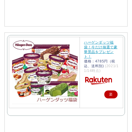
入
ハーゲンダッツ福
袋！今だけ抽選で豪
華景品をプレゼン
ト！
価格：4785円（税
込、送料別)
(2021/1
1/14時点)
楽
天
で
購
入