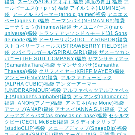
福袋
‎
スーツのAOKI(アオキ）福袋
洋服の青山 福袋
ア
ールピーエス(r・p・s) 福袋
アイルミネ(iLUMINE)福
袋
‎
アーノルドパーマー(arnold palmer)福袋
アニエス
ベー(agnes b.)福袋
ニーマンバイ(NEIMAN BY)福袋
ニーナミュウ(Ninamew)福袋
ナノユニバース(nano
universe)福袋
トランテアンソンドゥモード(31 Sons
de mode)福袋
ドーリーリボン(DOLLY RIBBON)福袋
‎
ストロベリーフィールズ(STRAWBERRY FIELDS)福
袋
スパイラルガール(SPIRALGIRL)福袋
ザスーツカン
パニー(THE SUIT COMPANY)福袋
サマンサティアラ
(SamanthaTiara)福袋
サマンサタバサ(Samantha
Thavasa)福袋
クリフメイヤー(KRIFF MAYER)福袋
‎
アンビー(ENVYM)福袋
‎
アルファキュービック
(ALPHA CUBIC)福袋
アンダーアーマー
(UNDERARMOUR)福袋
アルファベッツアルファベッ
ト(Alphabet's alphabet)福袋
アラマンダ(allamanda)
福袋
‎
ANOH(アノー)福袋
‎
アネモネ(Ane Mone)福袋
アナップ(ANAP)福袋
アナスイ(ANNA SUI)福袋
‎
アズ
ノゥアズドゥバズ(as know as de base)福袋
セシルマ
クビー(CECIL McBEE)福袋
スタディオクリップ
(studioCLIP)福袋
‎
スニープディップ(SneepDip)福袋
スナイデル(SNIDEL)福袋
エーグル(AIGLE)福袋
‎ヴァ