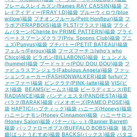
フレームスレイカズン(frames RAY CASSIN)福袋
フ
レイアイディー(FRAY I.D)福袋
ブルーウィロウ(blue
willow)福袋
プチオンフルール(Petit Honfleur)福袋
フ
ラボア(FRAPBOIS)福袋
PLST(プラステ)福袋
プライ
ムパターン(Cherite by PRIME PATTERN)福袋
プライ
ベートスプーンズクラブ(Priv. Spoons Club)福袋
プニ
ュズ(Punyus)福袋
プチバトー(PETIT BATEAU)福袋
フェルゥ(Feroux)福袋
フーズフーチコ(who's who
Chico)福袋
ビラボン(BILLABONG)福袋
‎
ヒュンメル
(hummel)福袋
プードゥドゥ(POU DOU DOU)福袋
フ
ァビュラスアンジェラ(Fabulous.Angela)福袋
ファッ
ションウォーカー(FASHIONWALKER)福袋
furfur(フ
ァーファー)福袋
ピンクラテ(PINK-latte)福袋
VIS(ビ
ス)福袋
‎
BEAMS(ビームス)福袋
ビーラディエンス(BE
RADIANCE)福袋
パンディエスタ(PANDIESTA)福袋
バラク(BARAK)福袋
パメオポーズ(PAMEO POSE)福
袋
HAPTIC(ハプティック)福袋
ハニーズ(Honeys)福袋
ハニーシナモン(Honey Cinnamon)福袋
‎
ハニーサロン
(Honey Salon)福袋
バナーバレット(Banner Barrett)
福袋
バッファローボブス(BUFFALO BOBS)福袋
‎
抜刀
娘(ばっとうむすめ)福袋
BACKS(バックス)福袋
パタゴ