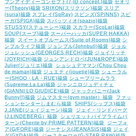
ブンアイディーコンセプト(7-ID concept.)福袋
セオリ
ー(Theory)福袋
SRIXON(スリクソン)福袋
スリア
(suria)福袋
スプレイ(SpRay)
スピンズ(SPINNS)
スピ
ーガ(SPIGA)福袋
スパッツィオ(spazio)福袋
STUSSY(ステューシー)福袋
スカラー(ScoLar)福袋
SOUP(スープ)福袋
スーパーハッカ(SUPER HAKKA)
福袋
‎
スイートオブルームス(Suite of Rooms)福袋
シ
ンプルライフ福袋
ジョンブル(Johnbull)福袋
‎
ジョル
ジュレッシュ(GEORGES RECH)福袋
ジョイリッチ
(JOYRICH)福袋
ジュンアンドロペ(JUN&ROPE)福袋
Julier(ジュリエ)福袋
‎
シュシュデママン(Chou Chou
de maman)福袋
ジュエティ(jouetie)福袋
シューラル
ー(SHOO・LA・RUE)福袋
シュープリームララ
(Supreme.La.La)福袋
ジャンニロジュディチェ
(GIANNI LO GIUDICE)福袋
ジャックバニー(Jack
Bunny!!)福袋
ジムマスター(gym master）福袋
‎
ファッ
ションセンターしまむら福袋
‎
SHIPS(シップス)福袋
J.JANE(ジェイジェーン)福袋
‎
ジェイ・リンドバーグ
(J.LINDEBERG）福袋
‎
シェリエットバイプライムパ
ターン(Cherite by PRIME PATTERN)福袋
‎
ジーフォ
ア(G/FORE)福袋
ジーナシス(JEANASIS)福袋
ジェイ
ダ(GYDA)福袋
‎
ジースターロゥ(G-STAR RAW)福袋