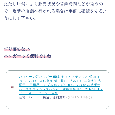
ただし店舗により販売状況や営業時間などが違うの
で、近隣の店舗へ行かれる場合は事前に確認をするよ
うにして下さい。
ずり落ちない
ハンガーって便利ですね
ハッピーマグ ハンガー 60本 セット ステンレス 42cmす
べらない おしゃれ 収納 引っ越し 1人暮らし 単身赴任 洗
濯干し 日用品 シンプル 頑丈ずり落ちないくぼみ 透明ラ
バー付き ステンレスハンガー 送料無料 HAPPY MAG【レ
ビューキャンペーン】自社
価格：2980円（税込、送料無料)
(2021/9/11時点)