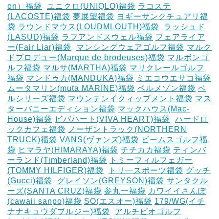
on）福袋
‎
ユニクロ(UNIQLO)福袋
ラコステ
(LACOSTE)福袋
夢展望福袋
ヨギーサンクチュアリ福
袋
ラウンドマウス(LOUDMLOUTH)福袋
‎
ラッシュド
(LASUD)福袋
ラフアンドスウェル福袋
フェアライア
ー(Fair Liar)福袋
‎
マンシングウェアゴルフ福袋
マルク
ドプロデュー(Marque de brodeuses)福袋
マルボンゴ
ルフ福袋
マルサ(MARTHA)福袋
マリクレールゴルフ
福袋
マンドゥカ(MANDUKA)福袋
ミエコウエサコ福袋
ムータマリン(muta MARINE)福袋
ベルメゾン福袋
ベ
ルシリーズ福袋
マウンテンイクィップメント福袋
マス
ターバニーエディション福袋
マックハウス(Mac-
House)福袋
ビバハート(VIVA HEART)福袋
‎
ハードロ
ックカフェ福袋
ノーザントラック(NORTHERN
TRUCK)福袋
VANS(ヴァンズ)福袋
ビームスゴルフ福
袋
ヒマラヤ(HIMARAYA)福袋
チチカカ福袋
ティンバ
ーランド(Timberland)福袋
トミーフィルフェガー
(TOMMY HILFIGER)福袋
‎
トリ―スポーツ福袋
グッチ
(Gucci)福袋
‎
グレイソン(GREYSON)福袋
サンタクル
ーズ(SANTA CRUZ)福袋
参丸一福袋
カワイイさんぽ
(cawaii sanpo)福袋
SO(エスオー)福袋
179/WG(イチ
ナナキュウダブルジー)福袋
‎
アルチビオゴルフ