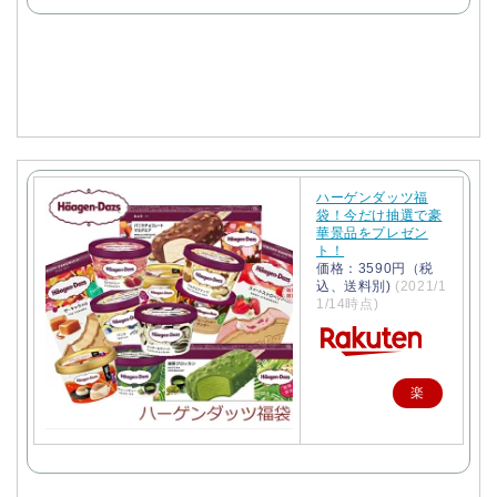
で
購
入
ハーゲンダッツ福
袋！今だけ抽選で豪
華景品をプレゼン
ト！
価格：3590円（税
込、送料別)
(2021/1
1/14時点)
楽
天
で
購