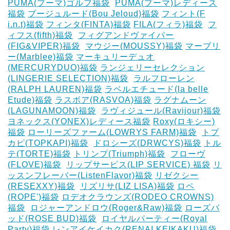
PUMA(プーマ)ゴルフ福袋
‎
PUMA(プーマ)レディース
福袋
ブージュルード(Bou Jeloud)福袋
フィント(F
i.n.t)福袋
フィンタ(FINTA)福袋
‎FILA(フィラ)福袋
‎
フ
ィフス(fifth)福袋
‎
フィグアンドヴァイパー
(FIG&VIPER)福袋
‎
マウジー(MOUSSY)福袋
マーブリ
ー(Marblee)福袋
マーキュリーデュオ
(MERCURYDUO)福袋
ランジェリーセレクション
(LINGERIE SELECTION)福袋
‎
ラルフローレン
(RALPH LAUREN)福袋
ラベルエチュード(la belle
Etude)福袋
ラスボア(RASVOA)福袋
ラグナムーン
(LAGUNAMOON)福袋
‎
ラヴィジュール(Ravijour)福袋
ヨネックス(YONEX)レディース福袋
Roxy(ロキシー)
福袋
ローリーズファーム(LOWRYS FARM)福袋
‎
トプ
カピ(TOPKAPI)福袋
‎
ドロシーズ(DRWCYS)福袋
トル
テ(TORTE)福袋
トリンプ(Triumph)福袋
‎
フローヴ
(FLOVE)福袋
‎
リップサービス(LIP SERVICE) 福袋
リ
ッスンフレーバー(ListenFlavor)福袋
リゼクシー
(RESEXXY)福袋
‎
リズリサ(LIZ LISA)福袋
ロペ
(ROPE')福袋
ロデオクラウンズ(RODEO CROWNS)
福袋
‎
ロジャーアンドロウ(Roger&Raw)福袋
ローズバ
ッド(ROSE BUD)福袋
‎
ロイヤルパーティー(Royal
Party)福袋
レンアイケイカク(RENAI KEIKAKU)福袋