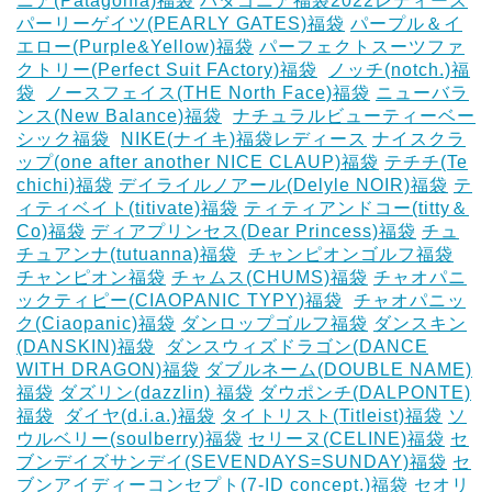
ニア(Patagonia)福袋
パタゴニア福袋2022レディース
パーリーゲイツ(PEARLY GATES)福袋
パープル＆イ
エロー(Purple&Yellow)福袋
パーフェクトスーツファ
クトリー(Perfect Suit FActory)福袋
‎
ノッチ(notch.)福
袋
‎
ノースフェイス(THE North Face)福袋
ニューバラ
ンス(New Balance)福袋
‎
ナチュラルビューティーベー
シック福袋
‎
NIKE(ナイキ)福袋レディース
ナイスクラ
ップ(one after another NICE CLAUP)福袋
テチチ(Te
chichi)福袋
デイライルノアール(Delyle NOIR)福袋
テ
ィティベイト(titivate)福袋
ティティアンドコー(titty＆
Co)福袋
ディアプリンセス(Dear Princess)福袋
チュ
チュアンナ(tutuanna)福袋
‎
チャンピオンゴルフ福袋
チャンピオン福袋
チャムス(CHUMS)福袋
チャオパニ
ックティピー(CIAOPANIC TYPY)福袋
‎
チャオパニッ
ク(Ciaopanic)福袋
ダンロップゴルフ福袋
ダンスキン
(DANSKIN)福袋
‎
ダンスウィズドラゴン(DANCE
WITH DRAGON)福袋
ダブルネーム(DOUBLE NAME)
福袋
ダズリン(dazzlin) 福袋
ダウポンチ(DALPONTE)
福袋
‎
ダイヤ(d.i.a.)福袋
タイトリスト(Titleist)福袋
ソ
ウルベリー(soulberry)福袋
セリーヌ(CELINE)福袋
セ
ブンデイズサンデイ(SEVENDAYS=SUNDAY)福袋
セ
ブンアイディーコンセプト(7-ID concept.)福袋
セオリ