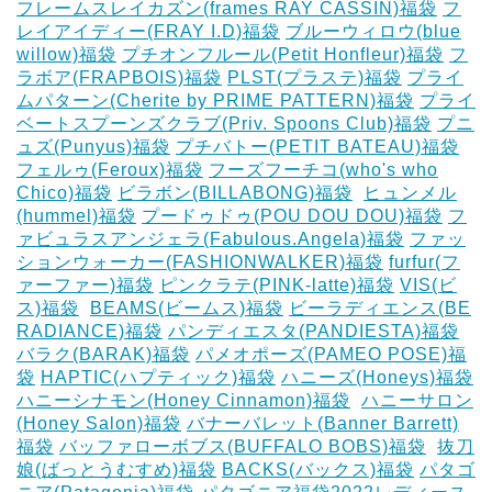
フレームスレイカズン(frames RAY CASSIN)福袋
フ
レイアイディー(FRAY I.D)福袋
ブルーウィロウ(blue
willow)福袋
プチオンフルール(Petit Honfleur)福袋
フ
ラボア(FRAPBOIS)福袋
PLST(プラステ)福袋
プライ
ムパターン(Cherite by PRIME PATTERN)福袋
プライ
ベートスプーンズクラブ(Priv. Spoons Club)福袋
プニ
ュズ(Punyus)福袋
プチバトー(PETIT BATEAU)福袋
フェルゥ(Feroux)福袋
フーズフーチコ(who's who
Chico)福袋
ビラボン(BILLABONG)福袋
‎
ヒュンメル
(hummel)福袋
プードゥドゥ(POU DOU DOU)福袋
フ
ァビュラスアンジェラ(Fabulous.Angela)福袋
ファッ
ションウォーカー(FASHIONWALKER)福袋
furfur(フ
ァーファー)福袋
ピンクラテ(PINK-latte)福袋
VIS(ビ
ス)福袋
‎
BEAMS(ビームス)福袋
ビーラディエンス(BE
RADIANCE)福袋
パンディエスタ(PANDIESTA)福袋
バラク(BARAK)福袋
パメオポーズ(PAMEO POSE)福
袋
HAPTIC(ハプティック)福袋
ハニーズ(Honeys)福袋
ハニーシナモン(Honey Cinnamon)福袋
‎
ハニーサロン
(Honey Salon)福袋
バナーバレット(Banner Barrett)
福袋
バッファローボブス(BUFFALO BOBS)福袋
‎
抜刀
娘(ばっとうむすめ)福袋
BACKS(バックス)福袋
パタゴ