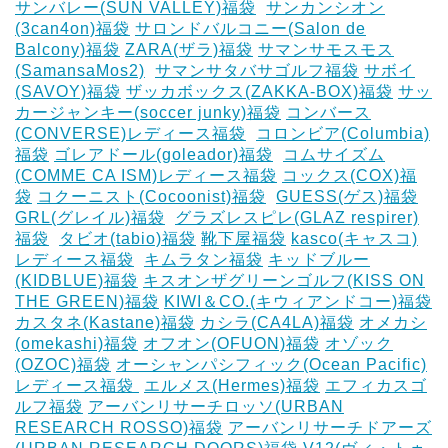
サンバレー(SUN VALLEY)福袋
‎
サンカンシオン
(3can4on)福袋
サロンドバルコニー(Salon de
Balcony)福袋
ZARA(ザラ)福袋
サマンサモスモス
(SamansaMos2)
‎
サマンサタバサゴルフ福袋
サボイ
(SAVOY)福袋
ザッカボックス(ZAKKA-BOX)福袋
サッ
カージャンキー(soccer junky)福袋
コンバース
(CONVERSE)レディース福袋
‎
コロンビア(Columbia)
福袋
ゴレアドール(goleador)福袋
‎
コムサイズム
(COMME CA ISM)レディース福袋
コックス(COX)福
袋
コクーニスト(Cocoonist)福袋
‎
GUESS(ゲス)福袋
GRL(グレイル)福袋
‎
グラズレスピレ(GLAZ respirer)
福袋
‎
タビオ(tabio)福袋
靴下屋福袋
kasco(キャスコ)
レディース福袋
‎
キムラタン福袋
キッドブルー
(KIDBLUE)福袋
キスオンザグリーンゴルフ(KISS ON
THE GREEN)福袋
KIWI＆CO.(キウィアンドコー)福袋
カスタネ(Kastane)福袋
カシラ(CA4LA)福袋
‎オメカシ
(omekashi)福袋
オフオン(OFUON)福袋
オゾック
(OZOC)福袋
オーシャンパシフィック(Ocean Pacific)
レディース福袋 ‎
エルメス(Hermes)福袋
エフィカスゴ
ルフ福袋
アーバンリサーチロッソ(URBAN
RESEARCH ROSSO)福袋
アーバンリサーチドアーズ