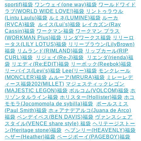
sportif)福袋
ワンウェイ(one way)福袋
ワールドワイド
ラブ(WORLD WIDE LOVE!)福袋
リントゥラウル
(Lintu Laulu)福袋
ルミネ(LUMINE)福袋
ルーカ
(RVCA)福袋
‎
ルイス(Lui's)福袋
レイカズン(Ray
Cassin)福袋
ワークマン福袋
ワークマン プラス
(WORKMAN Plus)福袋
リンダワークス福袋
リリーロ
ータス(LILY LOTUS)福袋
リリーブラウン(LilyBrown)
福袋
リムランド(RIMLAND)福袋
リップカール(RIP
CURL)福袋
‎
リジェイ(Re-J)福袋
‎
リエンダ(rienda)福
袋
リエディ(Re:EDIT)福袋
リーボック(Reebok)福袋
リーバイス(Levi's)福袋
Lee(リー)福袋
モンクレール
(MONCLER)福袋
ムルーア(MRURA)福袋
ミレーレデ
ィース福袋202(MILLET)
マジェスティックレゴン
(MAJESTIC LEGON)福袋
ボルコム(VOLCOM)福袋
ホ
リゾンタルライン福袋
ホリスター(Hollister)福袋
ホコ
モモラ(Jocomomola de sybilla)福袋
‎
ポールスミス
(Paul Smith)福袋
ホォアナデアルコ(Juana de Arco)
福袋
ベンデイベス(BEN DAVIS)福袋
ヴァンスシェア
スタイル(VENCE share style) 福袋
ヘリテージストー
ン(Heritage stone)福袋
‎
ヘブンリー(HEAVENLY)福袋
ヘザー(Heather)福袋
ページボーイ(PAGEBOY)福袋
‎