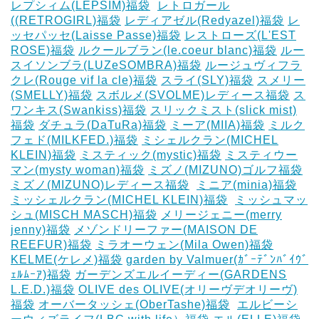
レプシィム(LEPSIM)福袋
‎
レトロガール
((RETROGIRL)福袋
レディアゼル(Redyazel)福袋
レ
ッセパッセ(Laisse Passe)福袋
レストローズ(L'EST
ROSE)福袋
ルクールブラン(le.coeur blanc)福袋
ルー
スイソンブラ(LUZeSOMBRA)福袋
ルージュヴィフラ
クレ(Rouge vif la cle)福袋
スライ(SLY)福袋
スメリー
(SMELLY)福袋
スボルメ(SVOLME)レディース福袋
ス
ワンキス(Swankiss)福袋
スリックミスト(slick mist)
福袋
ダチュラ(DaTuRa)福袋
‎ミーア(MIIA)福袋
ミルク
フェド(MILKFED.)福袋
ミシェルクラン(MICHEL
KLEIN)福袋
ミスティック(mystic)福袋
ミスティウー
マン(mysty woman)福袋
ミズノ(MIZUNO)ゴルフ福袋
‎
ミズノ(MIZUNO)レディース福袋
‎
ミニア(minia)福袋
ミッシェルクラン(MICHEL KLEIN)福袋
‎
ミッシュマッ
シュ(MISCH MASCH)福袋
メリージェニー(merry
jenny)福袋
メゾンドリーファー(MAISON DE
REEFUR)福袋
ミラオーウェン(Mila Owen)福袋
‎
KELME(ケレメ)福袋
‎garden by Valmuer(ｶﾞｰﾃﾞﾝﾊﾞｲｳﾞ
ｪﾙﾑｰｱ)福袋
ガーデンズエルイーディー(GARDENS
L.E.D.)福袋
OLIVE des OLIVE(オリーヴデオリーヴ)
福袋
オーバータッシェ(OberTashe)福袋
‎
エルビーシ