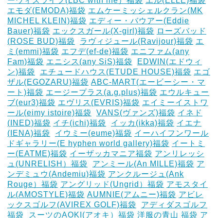
ーウィズライフ(LBC with life）福袋
エル(ELLE)福袋
エモダ(EMODA)福袋
エムケーミッシェルクラン(MK
MICHEL KLEIN)福袋
エディー・バウアー(Eddie
Bauer)福袋
エックスガール(X-girl)福袋
ローズバッド
(ROSE BUD)福袋
‎
ラヴィジュール(Ravijour)福袋
エ
ミ(emmi)福袋
エフデ(ef-de)福袋
エニファム(any
Fam)福袋
エニシス(any SiS)福袋
‎
EDWIN(エドウィ
ン)福袋
‎
エチュードハウス(ETUDE HOUSE)福袋
エゴ
ザル(EGOZARU)福袋
ABC-MART(エービーシー・マ
ート)福袋
エージープラス(a.g.plus)福袋
エウルキュー
ブ(eur3)福袋
エヴリス(EVRIS)福袋
エイミーイストワ
ール(eimy istoire)福袋
‎
VANS(ヴァンズ)福袋
イネド
(INED)福袋
イチ(ichi)福袋
‎
イッカ(ikka)福袋
イエナ
(IENA)福袋
‎
イウミー(eume)福袋
イーハイフンワール
ドギャラリー(E hyphen world gallery)福袋
イートミ
ー(EATME)福袋
イーザッカマニア福袋
アンリレッシ
ュ(UNRELISH）福袋
‎
アンミール(An MILLE)福袋
ア
ンデミュウ(Andemiu)福袋
アンクルージュ(Ank
Rouge）福袋
アングリッド(Ungrid）福袋
アモスタイ
ル(AMOSTYLE)福袋
AUMNIE(アムニー)福袋
アビレ
ックスゴルフ(AVIREX GOLF)福袋
‎
アディダスゴルフ
福袋
‎
スーツのAOKI(アオキ）福袋
洋服の青山 福袋
ア