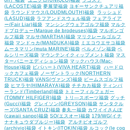
on）福袋
‎
ユニクロ(UNIQLO)福袋
ラコステ
(LACOSTE)福袋
夢展望福袋
ヨギーサンクチュアリ福
袋
ラウンドマウス(LOUDMLOUTH)福袋
‎
ラッシュド
(LASUD)福袋
ラフアンドスウェル福袋
フェアライア
ー(Fair Liar)福袋
‎
マンシングウェアゴルフ福袋
マルク
ドプロデュー(Marque de brodeuses)福袋
マルボンゴ
ルフ福袋
マルサ(MARTHA)福袋
マリクレールゴルフ
福袋
マンドゥカ(MANDUKA)福袋
ミエコウエサコ福袋
ムータマリン(muta MARINE)福袋
ベルメゾン福袋
ベ
ルシリーズ福袋
マウンテンイクィップメント福袋
マス
ターバニーエディション福袋
マックハウス(Mac-
House)福袋
ビバハート(VIVA HEART)福袋
‎
ハードロ
ックカフェ福袋
ノーザントラック(NORTHERN
TRUCK)福袋
VANS(ヴァンズ)福袋
ビームスゴルフ福
袋
ヒマラヤ(HIMARAYA)福袋
チチカカ福袋
ティンバ
ーランド(Timberland)福袋
トミーフィルフェガー
(TOMMY HILFIGER)福袋
‎
トリ―スポーツ福袋
グッチ
(Gucci)福袋
‎
グレイソン(GREYSON)福袋
サンタクル
ーズ(SANTA CRUZ)福袋
参丸一福袋
カワイイさんぽ
(cawaii sanpo)福袋
SO(エスオー)福袋
179/WG(イチ
ナナキュウダブルジー)福袋
‎
アルチビオゴルフ
(archivio)福袋
イトキン(ITOKIN)福袋
ルコック(le coq