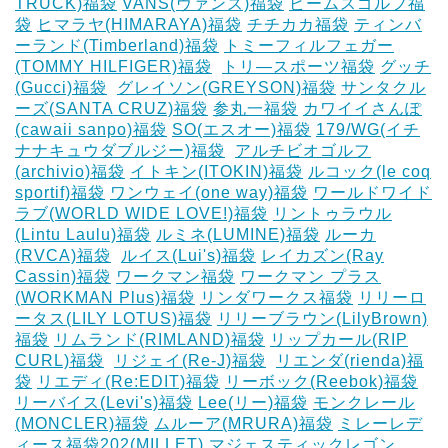
TRUCK)福袋
VANS(ヴァンズ)福袋
ビームスゴルフ福
袋
ヒマラヤ(HIMARAYA)福袋
チチカカ福袋
ティンバ
ーランド(Timberland)福袋
トミーフィルフェガー
(TOMMY HILFIGER)福袋
‎
トリ―スポーツ福袋
グッチ
(Gucci)福袋
‎
グレイソン(GREYSON)福袋
サンタクル
ーズ(SANTA CRUZ)福袋
参丸一福袋
カワイイさんぽ
(cawaii sanpo)福袋
SO(エスオー)福袋
179/WG(イチ
ナナキュウダブルジー)福袋
‎
アルチビオゴルフ
(archivio)福袋
イトキン(ITOKIN)福袋
ルコック(le coq
sportif)福袋
ワンウェイ(one way)福袋
ワールドワイド
ラブ(WORLD WIDE LOVE!)福袋
リントゥラウル
(Lintu Laulu)福袋
ルミネ(LUMINE)福袋
ルーカ
(RVCA)福袋
‎
ルイス(Lui's)福袋
レイカズン(Ray
Cassin)福袋
ワークマン福袋
ワークマン プラス
(WORKMAN Plus)福袋
リンダワークス福袋
リリーロ
ータス(LILY LOTUS)福袋
リリーブラウン(LilyBrown)
福袋
リムランド(RIMLAND)福袋
リップカール(RIP
CURL)福袋
‎
リジェイ(Re-J)福袋
‎
リエンダ(rienda)福
袋
リエディ(Re:EDIT)福袋
リーボック(Reebok)福袋
リーバイス(Levi's)福袋
Lee(リー)福袋
モンクレール
(MONCLER)福袋
ムルーア(MRURA)福袋
ミレーレデ
ィース福袋202(MILLET)
マジェスティックレゴン