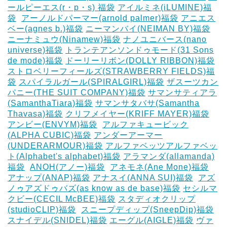
ールピーエス(r・p・s) 福袋
アイルミネ(iLUMINE)福
袋
‎
アーノルドパーマー(arnold palmer)福袋
アニエス
ベー(agnes b.)福袋
ニーマンバイ(NEIMAN BY)福袋
ニーナミュウ(Ninamew)福袋
ナノユニバース(nano
universe)福袋
トランテアンソンドゥモード(31 Sons
de mode)福袋
ドーリーリボン(DOLLY RIBBON)福袋
‎
ストロベリーフィールズ(STRAWBERRY FIELDS)福
袋
スパイラルガール(SPIRALGIRL)福袋
ザスーツカン
パニー(THE SUIT COMPANY)福袋
サマンサティアラ
(SamanthaTiara)福袋
サマンサタバサ(Samantha
Thavasa)福袋
クリフメイヤー(KRIFF MAYER)福袋
‎
アンビー(ENVYM)福袋
‎
アルファキュービック
(ALPHA CUBIC)福袋
アンダーアーマー
(UNDERARMOUR)福袋
アルファベッツアルファベッ
ト(Alphabet's alphabet)福袋
アラマンダ(allamanda)
福袋
‎
ANOH(アノー)福袋
‎
アネモネ(Ane Mone)福袋
アナップ(ANAP)福袋
アナスイ(ANNA SUI)福袋
‎
アズ
ノゥアズドゥバズ(as know as de base)福袋
セシルマ
クビー(CECIL McBEE)福袋
スタディオクリップ
(studioCLIP)福袋
‎
スニープディップ(SneepDip)福袋
スナイデル(SNIDEL)福袋
エーグル(AIGLE)福袋
‎ヴァ