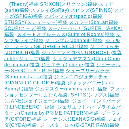
ー(Theory)福袋
SRIXON(スリクソン)福袋
スリア
(suria)福袋
スプレイ(SpRay)
スピンズ(SPINNS)
スピ
ーガ(SPIGA)福袋
スパッツィオ(spazio)福袋
STUSSY(ステューシー)福袋
スカラー(ScoLar)福袋
SOUP(スープ)福袋
スーパーハッカ(SUPER HAKKA)
福袋
‎
スイートオブルームス(Suite of Rooms)福袋
シ
ンプルライフ福袋
ジョンブル(Johnbull)福袋
‎
ジョル
ジュレッシュ(GEORGES RECH)福袋
ジョイリッチ
(JOYRICH)福袋
ジュンアンドロペ(JUN&ROPE)福袋
Julier(ジュリエ)福袋
‎
シュシュデママン(Chou Chou
de maman)福袋
ジュエティ(jouetie)福袋
シューラル
ー(SHOO・LA・RUE)福袋
シュープリームララ
(Supreme.La.La)福袋
ジャンニロジュディチェ
(GIANNI LO GIUDICE)福袋
ジャックバニー(Jack
Bunny!!)福袋
ジムマスター(gym master）福袋
‎
ファッ
ションセンターしまむら福袋
‎
SHIPS(シップス)福袋
J.JANE(ジェイジェーン)福袋
‎
ジェイ・リンドバーグ
(J.LINDEBERG）福袋
‎
シェリエットバイプライムパ
ターン(Cherite by PRIME PATTERN)福袋
‎
ジーフォ
ア(G/FORE)福袋
ジーナシス(JEANASIS)福袋
ジェイ
ダ(GYDA)福袋
‎
ジースターロゥ(G-STAR RAW)福袋