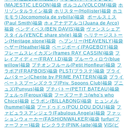
(MAJESTIC LEGON)福袋
ボルコム(VOLCOM)福袋
ホ
リゾンタルライン福袋
ホリスター(Hollister)福袋
ホコ
モモラ(Jocomomola de sybilla)福袋
‎
ポールスミス
(Paul Smith)福袋
ホォアナデアルコ(Juana de Arco)
福袋
ベンデイベス(BEN DAVIS)福袋
ヴァンスシェア
スタイル(VENCE share style) 福袋
ヘリテージストー
ン(Heritage stone)福袋
‎
ヘブンリー(HEAVENLY)福袋
ヘザー(Heather)福袋
ページボーイ(PAGEBOY)福袋
‎
フレームスレイカズン(frames RAY CASSIN)福袋
フ
レイアイディー(FRAY I.D)福袋
ブルーウィロウ(blue
willow)福袋
プチオンフルール(Petit Honfleur)福袋
フ
ラボア(FRAPBOIS)福袋
PLST(プラステ)福袋
プライ
ムパターン(Cherite by PRIME PATTERN)福袋
プライ
ベートスプーンズクラブ(Priv. Spoons Club)福袋
プニ
ュズ(Punyus)福袋
プチバトー(PETIT BATEAU)福袋
フェルゥ(Feroux)福袋
フーズフーチコ(who's who
Chico)福袋
ビラボン(BILLABONG)福袋
‎
ヒュンメル
(hummel)福袋
プードゥドゥ(POU DOU DOU)福袋
フ
ァビュラスアンジェラ(Fabulous.Angela)福袋
ファッ
ションウォーカー(FASHIONWALKER)福袋
furfur(フ
ァーファー)福袋
ピンクラテ(PINK-latte)福袋
VIS(ビ