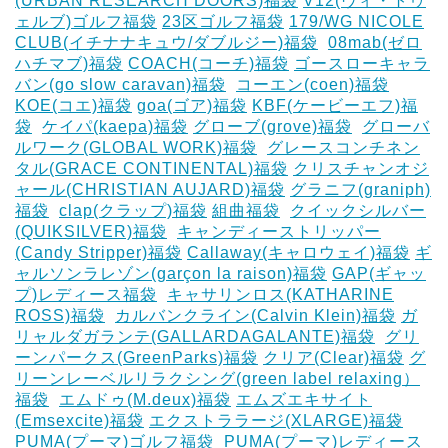
(URBAN RESEARCH DOORS)福袋
V12(ヴィ・トゥ
ェルブ)ゴルフ福袋
23区ゴルフ福袋
179/WG NICOLE
CLUB(イチナナキュウ/ダブルジー)福袋
‎
08mab(ゼロ
ハチマブ)福袋
COACH(コーチ)福袋
ゴースローキャラ
バン(go slow caravan)福袋
‎
コーエン(coen)福袋
KOE(コエ)福袋
goa(ゴア)福袋
KBF(ケービーエフ)福
袋
‎
ケイパ(kaepa)福袋
グローブ(grove)福袋
‎
グローバ
ルワーク(GLOBAL WORK)福袋
‎
グレースコンチネン
タル(GRACE CONTINENTAL)福袋
クリスチャンオジ
ャール(CHRISTIAN AUJARD)福袋
グラニフ(graniph)
福袋
‎
clap(クラップ)福袋
組曲福袋
‎
クイックシルバー
(QUIKSILVER)福袋
‎
キャンディーストリッパー
(Candy Stripper)福袋
Callaway(キャロウェイ)福袋
ギ
ャルソンラレゾン(garçon la raison)福袋
GAP(ギャッ
プ)レディース福袋
‎
キャサリンロス(KATHARINE
ROSS)福袋
‎
カルバンクライン(Calvin Klein)福袋
ガ
リャルダガランテ(GALLARDAGALANTE)福袋
‎
グリ
ーンパークス(GreenParks)福袋
クリア(Clear)福袋
グ
リーンレーベルリラクシング(green label relaxing）
福袋
‎
エムドゥ(M.deux)福袋
エムズエキサイト
(Emsexcite)福袋
エクストララージ(XLARGE)福袋
PUMA(プーマ)ゴルフ福袋
‎
PUMA(プーマ)レディース