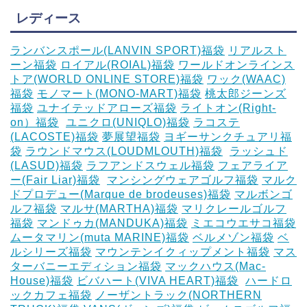
レディース
ランバンスポール(LANVIN SPORT)福袋
リアルスト
ーン福袋
ロイアル(ROIAL)福袋
ワールドオンラインス
トア(WORLD ONLINE STORE)福袋
ワック(WAAC)
福袋
モノマート(MONO-MART)福袋
桃太郎ジーンズ
福袋
ユナイテッドアローズ福袋
ライトオン(Right-
on）福袋
‎
ユニクロ(UNIQLO)福袋
ラコステ
(LACOSTE)福袋
夢展望福袋
ヨギーサンクチュアリ福
袋
ラウンドマウス(LOUDMLOUTH)福袋
‎
ラッシュド
(LASUD)福袋
ラフアンドスウェル福袋
フェアライア
ー(Fair Liar)福袋
‎
マンシングウェアゴルフ福袋
マルク
ドプロデュー(Marque de brodeuses)福袋
マルボンゴ
ルフ福袋
マルサ(MARTHA)福袋
マリクレールゴルフ
福袋
マンドゥカ(MANDUKA)福袋
ミエコウエサコ福袋
ムータマリン(muta MARINE)福袋
ベルメゾン福袋
ベ
ルシリーズ福袋
マウンテンイクィップメント福袋
マス
ターバニーエディション福袋
マックハウス(Mac-
House)福袋
ビバハート(VIVA HEART)福袋
‎
ハードロ
ックカフェ福袋
ノーザントラック(NORTHERN