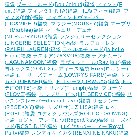
福袋
ブージュルード(Bou Jeloud)福袋
フィント(F
i.n.t)福袋
フィンタ(FINTA)福袋
‎FILA(フィラ)福袋
‎
フ
ィフス(fifth)福袋
‎
フィグアンドヴァイパー
(FIG&VIPER)福袋
‎
マウジー(MOUSSY)福袋
マーブリ
ー(Marblee)福袋
マーキュリーデュオ
(MERCURYDUO)福袋
ランジェリーセレクション
(LINGERIE SELECTION)福袋
‎
ラルフローレン
(RALPH LAUREN)福袋
ラベルエチュード(la belle
Etude)福袋
ラスボア(RASVOA)福袋
ラグナムーン
(LAGUNAMOON)福袋
‎
ラヴィジュール(Ravijour)福袋
ヨネックス(YONEX)レディース福袋
Roxy(ロキシー)
福袋
ローリーズファーム(LOWRYS FARM)福袋
‎
トプ
カピ(TOPKAPI)福袋
‎
ドロシーズ(DRWCYS)福袋
トル
テ(TORTE)福袋
トリンプ(Triumph)福袋
‎
フローヴ
(FLOVE)福袋
‎
リップサービス(LIP SERVICE) 福袋
リ
ッスンフレーバー(ListenFlavor)福袋
リゼクシー
(RESEXXY)福袋
‎
リズリサ(LIZ LISA)福袋
ロペ
(ROPE')福袋
ロデオクラウンズ(RODEO CROWNS)
福袋
‎
ロジャーアンドロウ(Roger&Raw)福袋
ローズバ
ッド(ROSE BUD)福袋
‎
ロイヤルパーティー(Royal
Party)福袋
レンアイケイカク(RENAI KEIKAKU)福袋