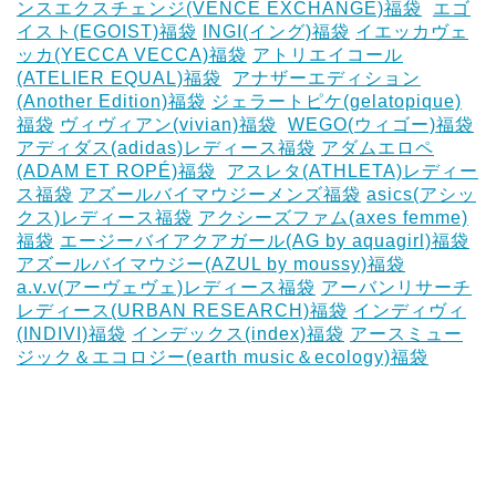
ンスエクスチェンジ(VENCE EXCHANGE)福袋
‎
エゴ
イスト(EGOIST)福袋
‎INGI(イング)福袋
イエッカヴェ
ッカ(YECCA VECCA)福袋
アトリエイコール
(ATELIER EQUAL)福袋
‎
アナザーエディション
(Another Edition)福袋
ジェラートピケ(gelatopique)
福袋
ヴィヴィアン(vivian)福袋
‎
WEGO(ウィゴー)福袋
アディダス(adidas)レディース福袋
アダムエロペ
(ADAM ET ROPÉ)福袋
‎
アスレタ(ATHLETA)レディー
ス福袋
アズールバイマウジーメンズ福袋
asics(アシッ
クス)レディース福袋
アクシーズファム(axes femme)
福袋
エージーバイアクアガール(AG by aquagirl)福袋
アズールバイマウジー(AZUL by moussy)福袋
‎
a.v.v(アーヴェヴェ)レディース福袋
アーバンリサーチ
レディース(URBAN RESEARCH)福袋
インディヴィ
(INDIVI)福袋
インデックス(index)福袋
アースミュー
ジック＆エコロジー(earth music＆ecology)福袋