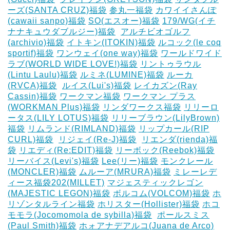
ーズ(SANTA CRUZ)福袋
参丸一福袋
カワイイさんぽ
(cawaii sanpo)福袋
SO(エスオー)福袋
179/WG(イチ
ナナキュウダブルジー)福袋
‎
アルチビオゴルフ
(archivio)福袋
イトキン(ITOKIN)福袋
ルコック(le coq
sportif)福袋
ワンウェイ(one way)福袋
ワールドワイド
ラブ(WORLD WIDE LOVE!)福袋
リントゥラウル
(Lintu Laulu)福袋
ルミネ(LUMINE)福袋
ルーカ
(RVCA)福袋
‎
ルイス(Lui's)福袋
レイカズン(Ray
Cassin)福袋
ワークマン福袋
ワークマン プラス
(WORKMAN Plus)福袋
リンダワークス福袋
リリーロ
ータス(LILY LOTUS)福袋
リリーブラウン(LilyBrown)
福袋
リムランド(RIMLAND)福袋
リップカール(RIP
CURL)福袋
‎
リジェイ(Re-J)福袋
‎
リエンダ(rienda)福
袋
リエディ(Re:EDIT)福袋
リーボック(Reebok)福袋
リーバイス(Levi's)福袋
Lee(リー)福袋
モンクレール
(MONCLER)福袋
ムルーア(MRURA)福袋
ミレーレデ
ィース福袋202(MILLET)
マジェスティックレゴン
(MAJESTIC LEGON)福袋
ボルコム(VOLCOM)福袋
ホ
リゾンタルライン福袋
ホリスター(Hollister)福袋
ホコ
モモラ(Jocomomola de sybilla)福袋
‎
ポールスミス
(Paul Smith)福袋
ホォアナデアルコ(Juana de Arco)