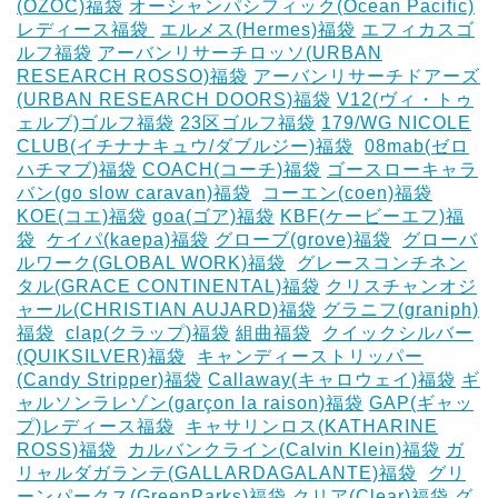
(OZOC)福袋
オーシャンパシフィック(Ocean Pacific)
レディース福袋 ‎
エルメス(Hermes)福袋
エフィカスゴ
ルフ福袋
アーバンリサーチロッソ(URBAN
RESEARCH ROSSO)福袋
アーバンリサーチドアーズ
(URBAN RESEARCH DOORS)福袋
V12(ヴィ・トゥ
ェルブ)ゴルフ福袋
23区ゴルフ福袋
179/WG NICOLE
CLUB(イチナナキュウ/ダブルジー)福袋
‎
08mab(ゼロ
ハチマブ)福袋
COACH(コーチ)福袋
ゴースローキャラ
バン(go slow caravan)福袋
‎
コーエン(coen)福袋
KOE(コエ)福袋
goa(ゴア)福袋
KBF(ケービーエフ)福
袋
‎
ケイパ(kaepa)福袋
グローブ(grove)福袋
‎
グローバ
ルワーク(GLOBAL WORK)福袋
‎
グレースコンチネン
タル(GRACE CONTINENTAL)福袋
クリスチャンオジ
ャール(CHRISTIAN AUJARD)福袋
グラニフ(graniph)
福袋
‎
clap(クラップ)福袋
組曲福袋
‎
クイックシルバー
(QUIKSILVER)福袋
‎
キャンディーストリッパー
(Candy Stripper)福袋
Callaway(キャロウェイ)福袋
ギ
ャルソンラレゾン(garçon la raison)福袋
GAP(ギャッ
プ)レディース福袋
‎
キャサリンロス(KATHARINE
ROSS)福袋
‎
カルバンクライン(Calvin Klein)福袋
ガ
リャルダガランテ(GALLARDAGALANTE)福袋
‎
グリ
ーンパークス(GreenParks)福袋
クリア(Clear)福袋
グ