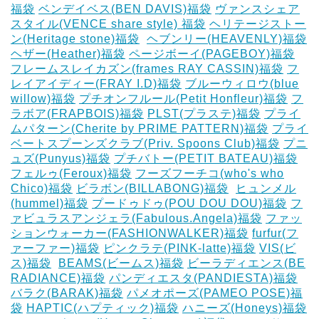
福袋
ベンデイベス(BEN DAVIS)福袋
ヴァンスシェア
スタイル(VENCE share style) 福袋
ヘリテージストー
ン(Heritage stone)福袋
‎
ヘブンリー(HEAVENLY)福袋
ヘザー(Heather)福袋
ページボーイ(PAGEBOY)福袋
‎
フレームスレイカズン(frames RAY CASSIN)福袋
フ
レイアイディー(FRAY I.D)福袋
ブルーウィロウ(blue
willow)福袋
プチオンフルール(Petit Honfleur)福袋
フ
ラボア(FRAPBOIS)福袋
PLST(プラステ)福袋
プライ
ムパターン(Cherite by PRIME PATTERN)福袋
プライ
ベートスプーンズクラブ(Priv. Spoons Club)福袋
プニ
ュズ(Punyus)福袋
プチバトー(PETIT BATEAU)福袋
フェルゥ(Feroux)福袋
フーズフーチコ(who's who
Chico)福袋
ビラボン(BILLABONG)福袋
‎
ヒュンメル
(hummel)福袋
プードゥドゥ(POU DOU DOU)福袋
フ
ァビュラスアンジェラ(Fabulous.Angela)福袋
ファッ
ションウォーカー(FASHIONWALKER)福袋
furfur(フ
ァーファー)福袋
ピンクラテ(PINK-latte)福袋
VIS(ビ
ス)福袋
‎
BEAMS(ビームス)福袋
ビーラディエンス(BE
RADIANCE)福袋
パンディエスタ(PANDIESTA)福袋
バラク(BARAK)福袋
パメオポーズ(PAMEO POSE)福
袋
HAPTIC(ハプティック)福袋
ハニーズ(Honeys)福袋