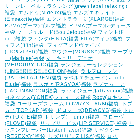
リーンレーベルリラクシング(green label relaxing）
福袋
‎
エムドゥ(M.deux)福袋
エムズエキサイト
(Emsexcite)福袋
エクストララージ(XLARGE)福袋
PUMA(プーマ)ゴルフ福袋
‎
PUMA(プーマ)レディース
福袋
ブージュルード(Bou Jeloud)福袋
フィント(F
i.n.t)福袋
フィンタ(FINTA)福袋
‎FILA(フィラ)福袋
‎
フ
ィフス(fifth)福袋
‎
フィグアンドヴァイパー
(FIG&VIPER)福袋
‎
マウジー(MOUSSY)福袋
マーブリ
ー(Marblee)福袋
マーキュリーデュオ
(MERCURYDUO)福袋
ランジェリーセレクション
(LINGERIE SELECTION)福袋
‎
ラルフローレン
(RALPH LAUREN)福袋
ラベルエチュード(la belle
Etude)福袋
ラスボア(RASVOA)福袋
ラグナムーン
(LAGUNAMOON)福袋
‎
ラヴィジュール(Ravijour)福袋
ヨネックス(YONEX)レディース福袋
Roxy(ロキシー)
福袋
ローリーズファーム(LOWRYS FARM)福袋
‎
トプ
カピ(TOPKAPI)福袋
‎
ドロシーズ(DRWCYS)福袋
トル
テ(TORTE)福袋
トリンプ(Triumph)福袋
‎
フローヴ
(FLOVE)福袋
‎
リップサービス(LIP SERVICE) 福袋
リ
ッスンフレーバー(ListenFlavor)福袋
リゼクシー
(RESEXXY)福袋
‎
リズリサ(LIZ LISA)福袋
ロペ