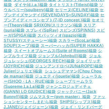
福袋
‎
ダイヤ(d.i.a.)福袋
タイトリスト(Titleist)福袋
ソ
ウルベリー(soulberry)福袋
セリーヌ(CELINE)福袋
セ
ブンデイズサンデイ(SEVENDAYS=SUNDAY)福袋
セ
ブンアイディーコンセプト(7-ID concept.)福袋
セオリ
ー(Theory)福袋
SRIXON(スリクソン)福袋
スリア
(suria)福袋
スプレイ(SpRay)
スピンズ(SPINNS)
スピ
ーガ(SPIGA)福袋
スパッツィオ(spazio)福袋
STUSSY(ステューシー)福袋
スカラー(ScoLar)福袋
SOUP(スープ)福袋
スーパーハッカ(SUPER HAKKA)
福袋
‎
スイートオブルームス(Suite of Rooms)福袋
シ
ンプルライフ福袋
ジョンブル(Johnbull)福袋
‎
ジョル
ジュレッシュ(GEORGES RECH)福袋
ジョイリッチ
(JOYRICH)福袋
ジュンアンドロペ(JUN&ROPE)福袋
Julier(ジュリエ)福袋
‎
シュシュデママン(Chou Chou
de maman)福袋
ジュエティ(jouetie)福袋
シューラル
ー(SHOO・LA・RUE)福袋
シュープリームララ
(Supreme.La.La)福袋
ジャンニロジュディチェ
(GIANNI LO GIUDICE)福袋
ジャックバニー(Jack
Bunny!!)福袋
ジムマスター(gym master）福袋
‎
ファッ
ションセンターしまむら福袋
‎
SHIPS(シップス)福袋
J.JANE(ジェイジェーン)福袋
‎
ジェイ・リンドバーグ