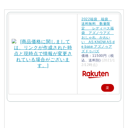
2022福袋 福袋
送料無料 数量限
定 レディース福
袋 アズノウアズ
おしゃれ かわい
い AS KNOW AS d
e base アズノゥア
ズドゥバズ
価格：11500円（税
込、送料別)
(2021/1
2/12時点)
楽
天
で
購
入