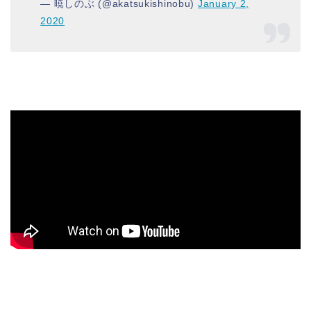
— 暁しのぶ (@akatsukishinobu)
January 2,
2020