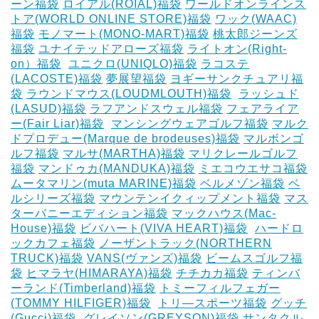
ーン福袋
ロイアル(ROIAL)福袋
ワールドオンラインス
トア(WORLD ONLINE STORE)福袋
ワック(WAAC)
福袋
モノマート(MONO-MART)福袋
桃太郎ジーンズ
福袋
ユナイテッドアローズ福袋
ライトオン(Right-
on）福袋
‎
ユニクロ(UNIQLO)福袋
ラコステ
(LACOSTE)福袋
夢展望福袋
ヨギーサンクチュアリ福
袋
ラウンドマウス(LOUDMLOUTH)福袋
‎
ラッシュド
(LASUD)福袋
ラフアンドスウェル福袋
フェアライア
ー(Fair Liar)福袋
‎
マンシングウェアゴルフ福袋
マルク
ドプロデュー(Marque de brodeuses)福袋
マルボンゴ
ルフ福袋
マルサ(MARTHA)福袋
マリクレールゴルフ
福袋
マンドゥカ(MANDUKA)福袋
ミエコウエサコ福袋
ムータマリン(muta MARINE)福袋
ベルメゾン福袋
ベ
ルシリーズ福袋
マウンテンイクィップメント福袋
マス
ターバニーエディション福袋
マックハウス(Mac-
House)福袋
ビバハート(VIVA HEART)福袋
‎
ハードロ
ックカフェ福袋
ノーザントラック(NORTHERN
TRUCK)福袋
VANS(ヴァンズ)福袋
ビームスゴルフ福
袋
ヒマラヤ(HIMARAYA)福袋
チチカカ福袋
ティンバ
ーランド(Timberland)福袋
トミーフィルフェガー
(TOMMY HILFIGER)福袋
‎
トリ―スポーツ福袋
グッチ
(Gucci)福袋
‎
グレイソン(GREYSON)福袋
サンタクル