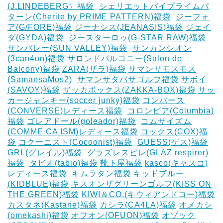
(J.LINDEBERG）福袋
‎
シェリエットバイプライムパ
ターン(Cherite by PRIME PATTERN)福袋
‎
ジーフォ
ア(G/FORE)福袋
ジーナシス(JEANASIS)福袋
ジェイ
ダ(GYDA)福袋
‎
ジースターロゥ(G-STAR RAW)福袋
サンバレー(SUN VALLEY)福袋
‎
サンカンシオン
(3can4on)福袋
サロンドバルコニー(Salon de
Balcony)福袋
ZARA(ザラ)福袋
サマンサモスモス
(SamansaMos2)
‎
サマンサタバサゴルフ福袋
サボイ
(SAVOY)福袋
ザッカボックス(ZAKKA-BOX)福袋
サッ
カージャンキー(soccer junky)福袋
コンバース
(CONVERSE)レディース福袋
‎
コロンビア(Columbia)
福袋
ゴレアドール(goleador)福袋
‎
コムサイズム
(COMME CA ISM)レディース福袋
コックス(COX)福
袋
コクーニスト(Cocoonist)福袋
‎
GUESS(ゲス)福袋
GRL(グレイル)福袋
‎
グラズレスピレ(GLAZ respirer)
福袋
‎
タビオ(tabio)福袋
靴下屋福袋
kasco(キャスコ)
レディース福袋
‎
キムラタン福袋
キッドブルー
(KIDBLUE)福袋
キスオンザグリーンゴルフ(KISS ON
THE GREEN)福袋
KIWI＆CO.(キウィアンドコー)福袋
カスタネ(Kastane)福袋
カシラ(CA4LA)福袋
‎オメカシ
(omekashi)福袋
オフオン(OFUON)福袋
オゾック