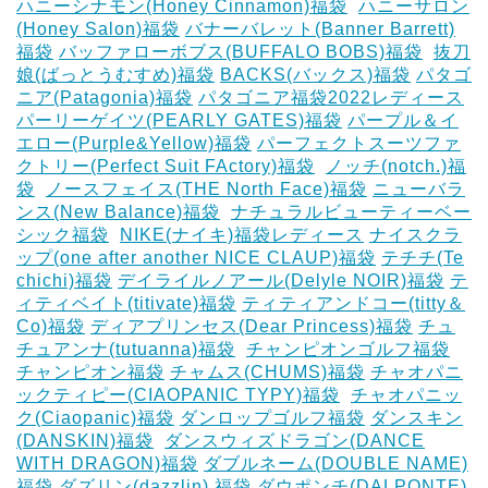
ハニーシナモン(Honey Cinnamon)福袋
‎
ハニーサロン
(Honey Salon)福袋
バナーバレット(Banner Barrett)
福袋
バッファローボブス(BUFFALO BOBS)福袋
‎
抜刀
娘(ばっとうむすめ)福袋
BACKS(バックス)福袋
パタゴ
ニア(Patagonia)福袋
パタゴニア福袋2022レディース
パーリーゲイツ(PEARLY GATES)福袋
パープル＆イ
エロー(Purple&Yellow)福袋
パーフェクトスーツファ
クトリー(Perfect Suit FActory)福袋
‎
ノッチ(notch.)福
袋
‎
ノースフェイス(THE North Face)福袋
ニューバラ
ンス(New Balance)福袋
‎
ナチュラルビューティーベー
シック福袋
‎
NIKE(ナイキ)福袋レディース
ナイスクラ
ップ(one after another NICE CLAUP)福袋
テチチ(Te
chichi)福袋
デイライルノアール(Delyle NOIR)福袋
テ
ィティベイト(titivate)福袋
ティティアンドコー(titty＆
Co)福袋
ディアプリンセス(Dear Princess)福袋
チュ
チュアンナ(tutuanna)福袋
‎
チャンピオンゴルフ福袋
チャンピオン福袋
チャムス(CHUMS)福袋
チャオパニ
ックティピー(CIAOPANIC TYPY)福袋
‎
チャオパニッ
ク(Ciaopanic)福袋
ダンロップゴルフ福袋
ダンスキン
(DANSKIN)福袋
‎
ダンスウィズドラゴン(DANCE
WITH DRAGON)福袋
ダブルネーム(DOUBLE NAME)
福袋
ダズリン(dazzlin) 福袋
ダウポンチ(DALPONTE)