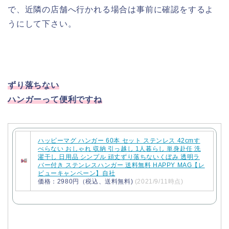
で、近隣の店舗へ行かれる場合は事前に確認をするよ
うにして下さい。
ずり落ちない
ハンガーって便利ですね
ハッピーマグ ハンガー 60本 セット ステンレス 42cmす
べらない おしゃれ 収納 引っ越し 1人暮らし 単身赴任 洗
濯干し 日用品 シンプル 頑丈ずり落ちないくぼみ 透明ラ
バー付き ステンレスハンガー 送料無料 HAPPY MAG【レ
ビューキャンペーン】自社
価格：2980円（税込、送料無料)
(2021/9/11時点)