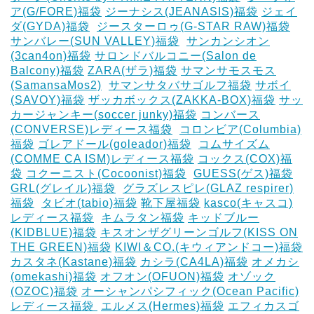
ア(G/FORE)福袋
ジーナシス(JEANASIS)福袋
ジェイ
ダ(GYDA)福袋
‎
ジースターロゥ(G-STAR RAW)福袋
サンバレー(SUN VALLEY)福袋
‎
サンカンシオン
(3can4on)福袋
サロンドバルコニー(Salon de
Balcony)福袋
ZARA(ザラ)福袋
サマンサモスモス
(SamansaMos2)
‎
サマンサタバサゴルフ福袋
サボイ
(SAVOY)福袋
ザッカボックス(ZAKKA-BOX)福袋
サッ
カージャンキー(soccer junky)福袋
コンバース
(CONVERSE)レディース福袋
‎
コロンビア(Columbia)
福袋
ゴレアドール(goleador)福袋
‎
コムサイズム
(COMME CA ISM)レディース福袋
コックス(COX)福
袋
コクーニスト(Cocoonist)福袋
‎
GUESS(ゲス)福袋
GRL(グレイル)福袋
‎
グラズレスピレ(GLAZ respirer)
福袋
‎
タビオ(tabio)福袋
靴下屋福袋
kasco(キャスコ)
レディース福袋
‎
キムラタン福袋
キッドブルー
(KIDBLUE)福袋
キスオンザグリーンゴルフ(KISS ON
THE GREEN)福袋
KIWI＆CO.(キウィアンドコー)福袋
カスタネ(Kastane)福袋
カシラ(CA4LA)福袋
‎オメカシ
(omekashi)福袋
オフオン(OFUON)福袋
オゾック
(OZOC)福袋
オーシャンパシフィック(Ocean Pacific)
レディース福袋 ‎
エルメス(Hermes)福袋
エフィカスゴ