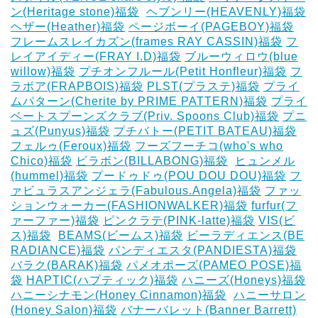
ン(Heritage stone)福袋
‎
ヘブンリー(HEAVENLY)福袋
ヘザー(Heather)福袋
ページボーイ(PAGEBOY)福袋
‎
フレームスレイカズン(frames RAY CASSIN)福袋
フ
レイアイディー(FRAY I.D)福袋
ブルーウィロウ(blue
willow)福袋
プチオンフルール(Petit Honfleur)福袋
フ
ラボア(FRAPBOIS)福袋
PLST(プラステ)福袋
プライ
ムパターン(Cherite by PRIME PATTERN)福袋
プライ
ベートスプーンズクラブ(Priv. Spoons Club)福袋
プニ
ュズ(Punyus)福袋
プチバトー(PETIT BATEAU)福袋
フェルゥ(Feroux)福袋
フーズフーチコ(who's who
Chico)福袋
ビラボン(BILLABONG)福袋
‎
ヒュンメル
(hummel)福袋
プードゥドゥ(POU DOU DOU)福袋
フ
ァビュラスアンジェラ(Fabulous.Angela)福袋
ファッ
ションウォーカー(FASHIONWALKER)福袋
furfur(フ
ァーファー)福袋
ピンクラテ(PINK-latte)福袋
VIS(ビ
ス)福袋
‎
BEAMS(ビームス)福袋
ビーラディエンス(BE
RADIANCE)福袋
パンディエスタ(PANDIESTA)福袋
バラク(BARAK)福袋
パメオポーズ(PAMEO POSE)福
袋
HAPTIC(ハプティック)福袋
ハニーズ(Honeys)福袋
ハニーシナモン(Honey Cinnamon)福袋
‎
ハニーサロン
(Honey Salon)福袋
バナーバレット(Banner Barrett)