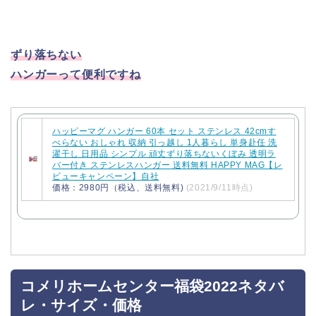
ずり落ちない
ハンガーって便利ですね
ハッピーマグ ハンガー 60本 セット ステンレス 42cmす
べらない おしゃれ 収納 引っ越し 1人暮らし 単身赴任 洗
濯干し 日用品 シンプル 頑丈ずり落ちないくぼみ 透明ラ
バー付き ステンレスハンガー 送料無料 HAPPY MAG【レ
ビューキャンペーン】自社
価格：2980円（税込、送料無料)
(2021/9/11時点)
コメリホームセンター福袋2022ネタバ
レ・サイズ・価格