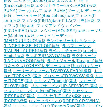
福袋
‎
エムドゥ(M.deux)福袋
エムズエキサイト
(Emsexcite)福袋
エクストララージ(XLARGE)福袋
PUMA(プーマ)ゴルフ福袋
‎
PUMA(プーマ)レディース
福袋
ブージュルード(Bou Jeloud)福袋
フィント(F
i.n.t)福袋
フィンタ(FINTA)福袋
‎FILA(フィラ)福袋
‎
フ
ィフス(fifth)福袋
‎
フィグアンドヴァイパー
(FIG&VIPER)福袋
‎
マウジー(MOUSSY)福袋
マーブリ
ー(Marblee)福袋
マーキュリーデュオ
(MERCURYDUO)福袋
ランジェリーセレクション
(LINGERIE SELECTION)福袋
‎
ラルフローレン
(RALPH LAUREN)福袋
ラベルエチュード(la belle
Etude)福袋
ラスボア(RASVOA)福袋
ラグナムーン
(LAGUNAMOON)福袋
‎
ラヴィジュール(Ravijour)福袋
ヨネックス(YONEX)レディース福袋
Roxy(ロキシー)
福袋
ローリーズファーム(LOWRYS FARM)福袋
‎
トプ
カピ(TOPKAPI)福袋
‎
ドロシーズ(DRWCYS)福袋
トル
テ(TORTE)福袋
トリンプ(Triumph)福袋
‎
フローヴ
(FLOVE)福袋
‎
リップサービス(LIP SERVICE) 福袋
リ
ッスンフレーバー(ListenFlavor)福袋
リゼクシー
(RESEXXY)福袋
‎
リズリサ(LIZ LISA)福袋
ロペ
(ROPE')福袋
ロデオクラウンズ(RODEO CROWNS)
福袋
‎
ロジャーアンドロウ(Roger&Raw)福袋
ローズバ