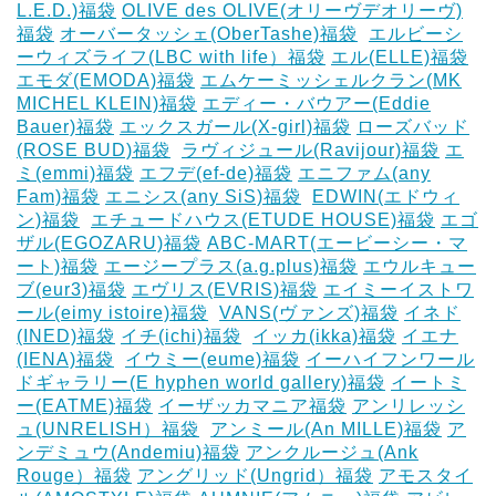
L.E.D.)福袋
OLIVE des OLIVE(オリーヴデオリーヴ)
福袋
オーバータッシェ(OberTashe)福袋
‎
エルビーシ
ーウィズライフ(LBC with life）福袋
エル(ELLE)福袋
エモダ(EMODA)福袋
エムケーミッシェルクラン(MK
MICHEL KLEIN)福袋
エディー・バウアー(Eddie
Bauer)福袋
エックスガール(X-girl)福袋
ローズバッド
(ROSE BUD)福袋
‎
ラヴィジュール(Ravijour)福袋
エ
ミ(emmi)福袋
エフデ(ef-de)福袋
エニファム(any
Fam)福袋
エニシス(any SiS)福袋
‎
EDWIN(エドウィ
ン)福袋
‎
エチュードハウス(ETUDE HOUSE)福袋
エゴ
ザル(EGOZARU)福袋
ABC-MART(エービーシー・マ
ート)福袋
エージープラス(a.g.plus)福袋
エウルキュー
ブ(eur3)福袋
エヴリス(EVRIS)福袋
エイミーイストワ
ール(eimy istoire)福袋
‎
VANS(ヴァンズ)福袋
イネド
(INED)福袋
イチ(ichi)福袋
‎
イッカ(ikka)福袋
イエナ
(IENA)福袋
‎
イウミー(eume)福袋
イーハイフンワール
ドギャラリー(E hyphen world gallery)福袋
イートミ
ー(EATME)福袋
イーザッカマニア福袋
アンリレッシ
ュ(UNRELISH）福袋
‎
アンミール(An MILLE)福袋
ア
ンデミュウ(Andemiu)福袋
アンクルージュ(Ank
Rouge）福袋
アングリッド(Ungrid）福袋
アモスタイ