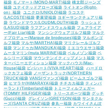
福袋
モノマート(MONO-MART)福袋
桃太郎ジーンズ
福袋
ユナイテッドアローズ福袋
ライトオン(Right-
on）福袋
‎
ユニクロ(UNIQLO)福袋
ラコステ
(LACOSTE)福袋
夢展望福袋
ヨギーサンクチュアリ福
袋
ラウンドマウス(LOUDMLOUTH)福袋
‎
ラッシュド
(LASUD)福袋
ラフアンドスウェル福袋
フェアライア
ー(Fair Liar)福袋
‎
マンシングウェアゴルフ福袋
マルク
ドプロデュー(Marque de brodeuses)福袋
マルボンゴ
ルフ福袋
マルサ(MARTHA)福袋
マリクレールゴルフ
福袋
マンドゥカ(MANDUKA)福袋
ミエコウエサコ福袋
ムータマリン(muta MARINE)福袋
ベルメゾン福袋
ベ
ルシリーズ福袋
マウンテンイクィップメント福袋
マス
ターバニーエディション福袋
マックハウス(Mac-
House)福袋
ビバハート(VIVA HEART)福袋
‎
ハードロ
ックカフェ福袋
ノーザントラック(NORTHERN
TRUCK)福袋
VANS(ヴァンズ)福袋
ビームスゴルフ福
袋
ヒマラヤ(HIMARAYA)福袋
チチカカ福袋
ティンバ
ーランド(Timberland)福袋
トミーフィルフェガー
(TOMMY HILFIGER)福袋
‎
トリ―スポーツ福袋
グッチ
(Gucci)福袋
‎
グレイソン(GREYSON)福袋
サンタクル
ーズ(SANTA CRUZ)福袋
参丸一福袋
カワイイさんぽ