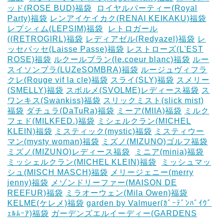
ッド(ROSE BUD)福袋
‎
ロイヤルパーティー(Royal
Party)福袋
レンアイケイカク(RENAI KEIKAKU)福袋
レプシィム(LEPSIM)福袋
‎
レトロガール
((RETROGIRL)福袋
レディアゼル(Redyazel)福袋
レ
ッセパッセ(Laisse Passe)福袋
レストローズ(L'EST
ROSE)福袋
ルクールブラン(le.coeur blanc)福袋
ルー
スイソンブラ(LUZeSOMBRA)福袋
ルージュヴィフラ
クレ(Rouge vif la cle)福袋
スライ(SLY)福袋
スメリー
(SMELLY)福袋
スボルメ(SVOLME)レディース福袋
ス
ワンキス(Swankiss)福袋
スリックミスト(slick mist)
福袋
ダチュラ(DaTuRa)福袋
‎ミーア(MIIA)福袋
ミルク
フェド(MILKFED.)福袋
ミシェルクラン(MICHEL
KLEIN)福袋
ミスティック(mystic)福袋
ミスティウー
マン(mysty woman)福袋
ミズノ(MIZUNO)ゴルフ福袋
‎
ミズノ(MIZUNO)レディース福袋
‎
ミニア(minia)福袋
ミッシェルクラン(MICHEL KLEIN)福袋
‎
ミッシュマッ
シュ(MISCH MASCH)福袋
メリージェニー(merry
jenny)福袋
メゾンドリーファー(MAISON DE
REEFUR)福袋
ミラオーウェン(Mila Owen)福袋
‎
KELME(ケレメ)福袋
‎garden by Valmuer(ｶﾞｰﾃﾞﾝﾊﾞｲｳﾞ
ｪﾙﾑｰｱ)福袋
ガーデンズエルイーディー(GARDENS