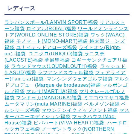
レディース
ランバンスポール(LANVIN SPORT)福袋
リアルスト
ーン福袋
ロイアル(ROIAL)福袋
ワールドオンラインス
トア(WORLD ONLINE STORE)福袋
ワック(WAAC)
福袋
モノマート(MONO-MART)福袋
桃太郎ジーンズ
福袋
ユナイテッドアローズ福袋
ライトオン(Right-
on）福袋
‎
ユニクロ(UNIQLO)福袋
ラコステ
(LACOSTE)福袋
夢展望福袋
ヨギーサンクチュアリ福
袋
ラウンドマウス(LOUDMLOUTH)福袋
‎
ラッシュド
(LASUD)福袋
ラフアンドスウェル福袋
フェアライア
ー(Fair Liar)福袋
‎
マンシングウェアゴルフ福袋
マルク
ドプロデュー(Marque de brodeuses)福袋
マルボンゴ
ルフ福袋
マルサ(MARTHA)福袋
マリクレールゴルフ
福袋
マンドゥカ(MANDUKA)福袋
ミエコウエサコ福袋
ムータマリン(muta MARINE)福袋
ベルメゾン福袋
ベ
ルシリーズ福袋
マウンテンイクィップメント福袋
マス
ターバニーエディション福袋
マックハウス(Mac-
House)福袋
ビバハート(VIVA HEART)福袋
‎
ハードロ
ックカフェ福袋
ノーザントラック(NORTHERN