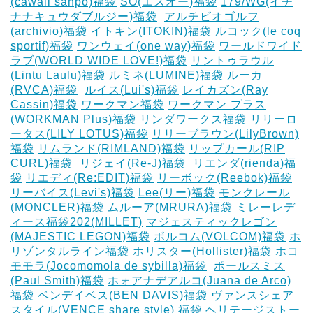
(cawaii sanpo)福袋
SO(エスオー)福袋
179/WG(イチ
ナナキュウダブルジー)福袋
‎
アルチビオゴルフ
(archivio)福袋
イトキン(ITOKIN)福袋
ルコック(le coq
sportif)福袋
ワンウェイ(one way)福袋
ワールドワイド
ラブ(WORLD WIDE LOVE!)福袋
リントゥラウル
(Lintu Laulu)福袋
ルミネ(LUMINE)福袋
ルーカ
(RVCA)福袋
‎
ルイス(Lui's)福袋
レイカズン(Ray
Cassin)福袋
ワークマン福袋
ワークマン プラス
(WORKMAN Plus)福袋
リンダワークス福袋
リリーロ
ータス(LILY LOTUS)福袋
リリーブラウン(LilyBrown)
福袋
リムランド(RIMLAND)福袋
リップカール(RIP
CURL)福袋
‎
リジェイ(Re-J)福袋
‎
リエンダ(rienda)福
袋
リエディ(Re:EDIT)福袋
リーボック(Reebok)福袋
リーバイス(Levi's)福袋
Lee(リー)福袋
モンクレール
(MONCLER)福袋
ムルーア(MRURA)福袋
ミレーレデ
ィース福袋202(MILLET)
マジェスティックレゴン
(MAJESTIC LEGON)福袋
ボルコム(VOLCOM)福袋
ホ
リゾンタルライン福袋
ホリスター(Hollister)福袋
ホコ
モモラ(Jocomomola de sybilla)福袋
‎
ポールスミス
(Paul Smith)福袋
ホォアナデアルコ(Juana de Arco)
福袋
ベンデイベス(BEN DAVIS)福袋
ヴァンスシェア
スタイル(VENCE share style) 福袋
ヘリテージストー