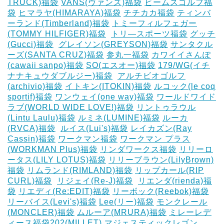
TRUCK)福袋
VANS(ヴァンズ)福袋
ビームスゴルフ福
袋
ヒマラヤ(HIMARAYA)福袋
チチカカ福袋
ティンバ
ーランド(Timberland)福袋
トミーフィルフェガー
(TOMMY HILFIGER)福袋
‎
トリ―スポーツ福袋
グッチ
(Gucci)福袋
‎
グレイソン(GREYSON)福袋
サンタクル
ーズ(SANTA CRUZ)福袋
参丸一福袋
カワイイさんぽ
(cawaii sanpo)福袋
SO(エスオー)福袋
179/WG(イチ
ナナキュウダブルジー)福袋
‎
アルチビオゴルフ
(archivio)福袋
イトキン(ITOKIN)福袋
ルコック(le coq
sportif)福袋
ワンウェイ(one way)福袋
ワールドワイド
ラブ(WORLD WIDE LOVE!)福袋
リントゥラウル
(Lintu Laulu)福袋
ルミネ(LUMINE)福袋
ルーカ
(RVCA)福袋
‎
ルイス(Lui's)福袋
レイカズン(Ray
Cassin)福袋
ワークマン福袋
ワークマン プラス
(WORKMAN Plus)福袋
リンダワークス福袋
リリーロ
ータス(LILY LOTUS)福袋
リリーブラウン(LilyBrown)
福袋
リムランド(RIMLAND)福袋
リップカール(RIP
CURL)福袋
‎
リジェイ(Re-J)福袋
‎
リエンダ(rienda)福
袋
リエディ(Re:EDIT)福袋
リーボック(Reebok)福袋
リーバイス(Levi's)福袋
Lee(リー)福袋
モンクレール
(MONCLER)福袋
ムルーア(MRURA)福袋
ミレーレデ
ィース福袋202(MILLET)
マジェスティックレゴン