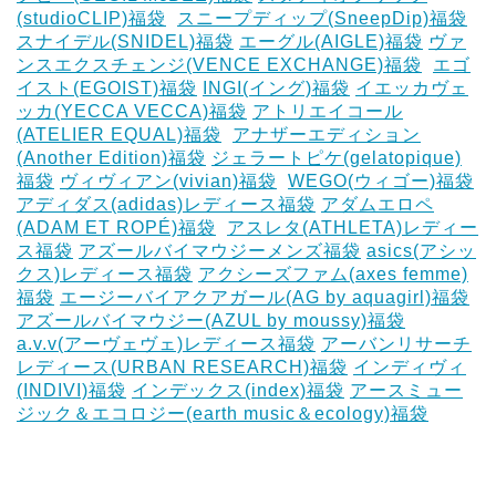
(studioCLIP)福袋
‎
スニープディップ(SneepDip)福袋
スナイデル(SNIDEL)福袋
エーグル(AIGLE)福袋
‎ヴァ
ンスエクスチェンジ(VENCE EXCHANGE)福袋
‎
エゴ
イスト(EGOIST)福袋
‎INGI(イング)福袋
イエッカヴェ
ッカ(YECCA VECCA)福袋
アトリエイコール
(ATELIER EQUAL)福袋
‎
アナザーエディション
(Another Edition)福袋
ジェラートピケ(gelatopique)
福袋
ヴィヴィアン(vivian)福袋
‎
WEGO(ウィゴー)福袋
アディダス(adidas)レディース福袋
アダムエロペ
(ADAM ET ROPÉ)福袋
‎
アスレタ(ATHLETA)レディー
ス福袋
アズールバイマウジーメンズ福袋
asics(アシッ
クス)レディース福袋
アクシーズファム(axes femme)
福袋
エージーバイアクアガール(AG by aquagirl)福袋
アズールバイマウジー(AZUL by moussy)福袋
‎
a.v.v(アーヴェヴェ)レディース福袋
アーバンリサーチ
レディース(URBAN RESEARCH)福袋
インディヴィ
(INDIVI)福袋
インデックス(index)福袋
アースミュー
ジック＆エコロジー(earth music＆ecology)福袋