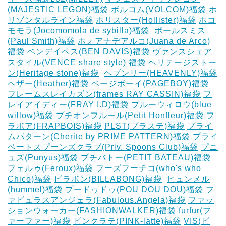
(MAJESTIC LEGON)福袋
ボルコム(VOLCOM)福袋
ホ
リゾンタルライン福袋
ホリスター(Hollister)福袋
ホコ
モモラ(Jocomomola de sybilla)福袋
‎
ポールスミス
(Paul Smith)福袋
ホォアナデアルコ(Juana de Arco)
福袋
ベンデイベス(BEN DAVIS)福袋
ヴァンスシェア
スタイル(VENCE share style) 福袋
ヘリテージストー
ン(Heritage stone)福袋
‎
ヘブンリー(HEAVENLY)福袋
ヘザー(Heather)福袋
ページボーイ(PAGEBOY)福袋
‎
フレームスレイカズン(frames RAY CASSIN)福袋
フ
レイアイディー(FRAY I.D)福袋
ブルーウィロウ(blue
willow)福袋
プチオンフルール(Petit Honfleur)福袋
フ
ラボア(FRAPBOIS)福袋
PLST(プラステ)福袋
プライ
ムパターン(Cherite by PRIME PATTERN)福袋
プライ
ベートスプーンズクラブ(Priv. Spoons Club)福袋
プニ
ュズ(Punyus)福袋
プチバトー(PETIT BATEAU)福袋
フェルゥ(Feroux)福袋
フーズフーチコ(who's who
Chico)福袋
ビラボン(BILLABONG)福袋
‎
ヒュンメル
(hummel)福袋
プードゥドゥ(POU DOU DOU)福袋
フ
ァビュラスアンジェラ(Fabulous.Angela)福袋
ファッ
ションウォーカー(FASHIONWALKER)福袋
furfur(フ
ァーファー)福袋
ピンクラテ(PINK-latte)福袋
VIS(ビ