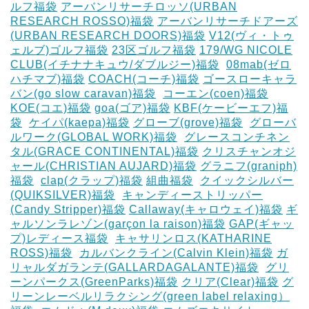
ルフ福袋
アーバンリサーチロッソ(URBAN
RESEARCH ROSSO)福袋
アーバンリサーチドアーズ
(URBAN RESEARCH DOORS)福袋
V12(ヴィ・トゥ
ェルブ)ゴルフ福袋
23区ゴルフ福袋
179/WG NICOLE
CLUB(イチナナキュウ/ダブルジー)福袋
‎
08mab(ゼロ
ハチマブ)福袋
COACH(コーチ)福袋
ゴースローキャラ
バン(go slow caravan)福袋
‎
コーエン(coen)福袋
KOE(コエ)福袋
goa(ゴア)福袋
KBF(ケービーエフ)福
袋
‎
ケイパ(kaepa)福袋
グローブ(grove)福袋
‎
グローバ
ルワーク(GLOBAL WORK)福袋
‎
グレースコンチネン
タル(GRACE CONTINENTAL)福袋
クリスチャンオジ
ャール(CHRISTIAN AUJARD)福袋
グラニフ(graniph)
福袋
‎
clap(クラップ)福袋
組曲福袋
‎
クイックシルバー
(QUIKSILVER)福袋
‎
キャンディーストリッパー
(Candy Stripper)福袋
Callaway(キャロウェイ)福袋
ギ
ャルソンラレゾン(garçon la raison)福袋
GAP(ギャッ
プ)レディース福袋
‎
キャサリンロス(KATHARINE
ROSS)福袋
‎
カルバンクライン(Calvin Klein)福袋
ガ
リャルダガランテ(GALLARDAGALANTE)福袋
‎
グリ
ーンパークス(GreenParks)福袋
クリア(Clear)福袋
グ
リーンレーベルリラクシング(green label relaxing）