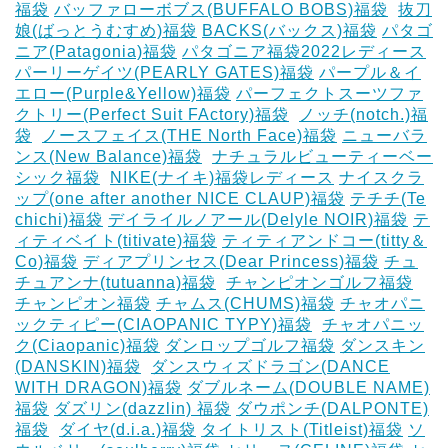
福袋
バッファローボブス(BUFFALO BOBS)福袋
‎
抜刀
娘(ばっとうむすめ)福袋
BACKS(バックス)福袋
パタゴ
ニア(Patagonia)福袋
パタゴニア福袋2022レディース
パーリーゲイツ(PEARLY GATES)福袋
パープル＆イ
エロー(Purple&Yellow)福袋
パーフェクトスーツファ
クトリー(Perfect Suit FActory)福袋
‎
ノッチ(notch.)福
袋
‎
ノースフェイス(THE North Face)福袋
ニューバラ
ンス(New Balance)福袋
‎
ナチュラルビューティーベー
シック福袋
‎
NIKE(ナイキ)福袋レディース
ナイスクラ
ップ(one after another NICE CLAUP)福袋
テチチ(Te
chichi)福袋
デイライルノアール(Delyle NOIR)福袋
テ
ィティベイト(titivate)福袋
ティティアンドコー(titty＆
Co)福袋
ディアプリンセス(Dear Princess)福袋
チュ
チュアンナ(tutuanna)福袋
‎
チャンピオンゴルフ福袋
チャンピオン福袋
チャムス(CHUMS)福袋
チャオパニ
ックティピー(CIAOPANIC TYPY)福袋
‎
チャオパニッ
ク(Ciaopanic)福袋
ダンロップゴルフ福袋
ダンスキン
(DANSKIN)福袋
‎
ダンスウィズドラゴン(DANCE
WITH DRAGON)福袋
ダブルネーム(DOUBLE NAME)
福袋
ダズリン(dazzlin) 福袋
ダウポンチ(DALPONTE)
福袋
‎
ダイヤ(d.i.a.)福袋
タイトリスト(Titleist)福袋
ソ