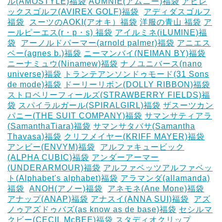
ル(AMOSTYLE)福袋
AUMNIE(アムニー)福袋
アビレ
ックスゴルフ(AVIREX GOLF)福袋
‎
アディダスゴルフ
福袋
‎
スーツのAOKI(アオキ）福袋
洋服の青山 福袋
ア
ールピーエス(r・p・s) 福袋
アイルミネ(iLUMINE)福
袋
‎
アーノルドパーマー(arnold palmer)福袋
アニエス
ベー(agnes b.)福袋
ニーマンバイ(NEIMAN BY)福袋
ニーナミュウ(Ninamew)福袋
ナノユニバース(nano
universe)福袋
トランテアンソンドゥモード(31 Sons
de mode)福袋
ドーリーリボン(DOLLY RIBBON)福袋
‎
ストロベリーフィールズ(STRAWBERRY FIELDS)福
袋
スパイラルガール(SPIRALGIRL)福袋
ザスーツカン
パニー(THE SUIT COMPANY)福袋
サマンサティアラ
(SamanthaTiara)福袋
サマンサタバサ(Samantha
Thavasa)福袋
クリフメイヤー(KRIFF MAYER)福袋
‎
アンビー(ENVYM)福袋
‎
アルファキュービック
(ALPHA CUBIC)福袋
アンダーアーマー
(UNDERARMOUR)福袋
アルファベッツアルファベッ
ト(Alphabet's alphabet)福袋
アラマンダ(allamanda)
福袋
‎
ANOH(アノー)福袋
‎
アネモネ(Ane Mone)福袋
アナップ(ANAP)福袋
アナスイ(ANNA SUI)福袋
‎
アズ
ノゥアズドゥバズ(as know as de base)福袋
セシルマ
クビー(CECIL McBEE)福袋
スタディオクリップ