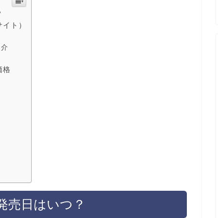
？
サイト）
紹介
価格
・発売日はいつ？