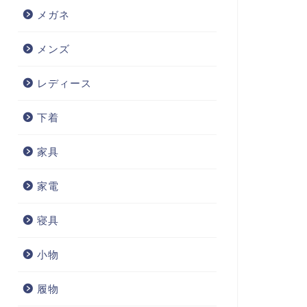
メガネ
メンズ
レディース
下着
家具
家電
寝具
小物
履物