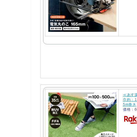
≪あす
巾約：1
5m巻き
価格：6