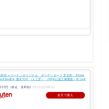
楽対応≫コーナンオリジナル ガーデンターフ 芝丈約：35mm
mX5m巻き 透水穴付 （人工芝） （FIFA公認工場製造）巾1mX
025円（税込、送料別)
(2021/12/5時点)
楽天で購入