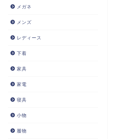
メガネ
メンズ
レディース
下着
家具
家電
寝具
小物
履物