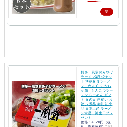
楽
天
で
購
入
博多一風堂おみやげ
ラーメン3種×2セッ
ト 博多豚骨ラーメ
ン 赤丸 白丸 から
か麺 とんこつラー
メン らーめん ギフ
ト 父の日 内祝い お
祝い 景品 御礼 記念
品 日本土産 ラーメ
ン常温 誕生日プレ
ゼント
価格：4320円（税
込、送料無料)
(202