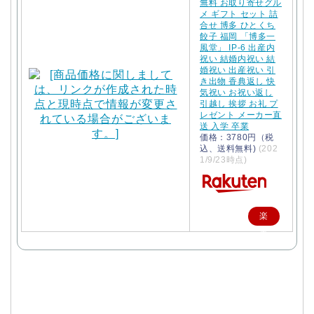
無料 お取り寄せグル
メ ギフト セット 詰
合せ 博多 ひとくち
餃子 福岡 「博多一
風堂」 IP-6 出産内
祝い 結婚内祝い 結
婚祝い 出産祝い 引
き出物 香典返し 快
気祝い お祝い返し
引越し 挨拶 お礼 プ
レゼント メーカー直
送 入学 卒業
価格：3780円（税
込、送料無料)
(202
1/9/23時点)
楽
天
で
購
入