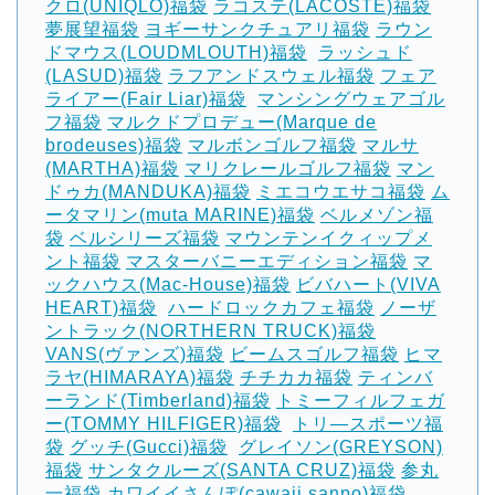
クロ(UNIQLO)福袋
ラコステ(LACOSTE)福袋
夢展望福袋
ヨギーサンクチュアリ福袋
ラウン
ドマウス(LOUDMLOUTH)福袋
‎
ラッシュド
(LASUD)福袋
ラフアンドスウェル福袋
フェア
ライアー(Fair Liar)福袋
‎
マンシングウェアゴル
フ福袋
マルクドプロデュー(Marque de
brodeuses)福袋
マルボンゴルフ福袋
マルサ
(MARTHA)福袋
マリクレールゴルフ福袋
マン
ドゥカ(MANDUKA)福袋
ミエコウエサコ福袋
ム
ータマリン(muta MARINE)福袋
ベルメゾン福
袋
ベルシリーズ福袋
マウンテンイクィップメ
ント福袋
マスターバニーエディション福袋
マ
ックハウス(Mac-House)福袋
ビバハート(VIVA
HEART)福袋
‎
ハードロックカフェ福袋
ノーザ
ントラック(NORTHERN TRUCK)福袋
VANS(ヴァンズ)福袋
ビームスゴルフ福袋
ヒマ
ラヤ(HIMARAYA)福袋
チチカカ福袋
ティンバ
ーランド(Timberland)福袋
トミーフィルフェガ
ー(TOMMY HILFIGER)福袋
‎
トリ―スポーツ福
袋
グッチ(Gucci)福袋
‎
グレイソン(GREYSON)
福袋
サンタクルーズ(SANTA CRUZ)福袋
参丸
一福袋
カワイイさんぽ(cawaii sanpo)福袋