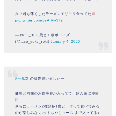
タソ君も薄くしたラーメンモリモリ食べてた
pic.twitter.com/8eAfRw3lt2
— ゆーこ®️ ３歳と１歳ボーイズ
(@taso_yuko_roki)
January 4, 2020
#一風堂
の福袋買いましたー！
価格と同額のお食事券が入ってて、購入後に即使
用
さらにラーメン2種類各1食と、作って食べてみる
のが楽しみな ホットもやしソース まで入ってる♪