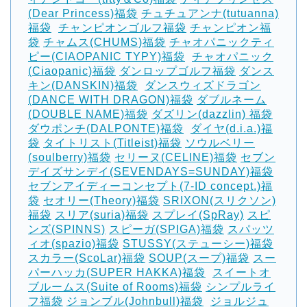
(Dear Princess)福袋
チュチュアンナ(tutuanna)
福袋
‎
チャンピオンゴルフ福袋
チャンピオン福
袋
チャムス(CHUMS)福袋
チャオパニックティ
ピー(CIAOPANIC TYPY)福袋
‎
チャオパニック
(Ciaopanic)福袋
ダンロップゴルフ福袋
ダンス
キン(DANSKIN)福袋
‎
ダンスウィズドラゴン
(DANCE WITH DRAGON)福袋
ダブルネーム
(DOUBLE NAME)福袋
ダズリン(dazzlin) 福袋
ダウポンチ(DALPONTE)福袋
‎
ダイヤ(d.i.a.)福
袋
タイトリスト(Titleist)福袋
ソウルベリー
(soulberry)福袋
セリーヌ(CELINE)福袋
セブン
デイズサンデイ(SEVENDAYS=SUNDAY)福袋
セブンアイディーコンセプト(7-ID concept.)福
袋
セオリー(Theory)福袋
SRIXON(スリクソン)
福袋
スリア(suria)福袋
スプレイ(SpRay)
スピ
ンズ(SPINNS)
スピーガ(SPIGA)福袋
スパッツ
ィオ(spazio)福袋
STUSSY(ステューシー)福袋
スカラー(ScoLar)福袋
SOUP(スープ)福袋
スー
パーハッカ(SUPER HAKKA)福袋
‎
スイートオ
ブルームス(Suite of Rooms)福袋
シンプルライ
フ福袋
ジョンブル(Johnbull)福袋
‎
ジョルジュ