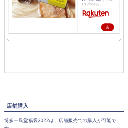
1/12/5時点)
楽
天
で
購
入
店舗購入
博多一風堂福袋2022は、店舗販売での購入が可能で