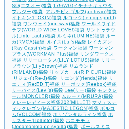
SO(エスオー)福袋
179/WG(イチナナキュウダ
ブルジー)福袋
‎
アルチビオゴルフ(archivio)福袋
イトキン(ITOKIN)福袋
ルコック(le coq sportif)
福袋
ワンウェイ(one way)福袋
ワールドワイド
ラブ(WORLD WIDE LOVE!)福袋
リントゥラウ
ル(Lintu Laulu)福袋
ルミネ(LUMINE)福袋
ルー
カ(RVCA)福袋
‎
ルイス(Lui's)福袋
レイカズン
(Ray Cassin)福袋
ワークマン福袋
ワークマン
プラス(WORKMAN Plus)福袋
リンダワークス
福袋
リリーロータス(LILY LOTUS)福袋
リリー
ブラウン(LilyBrown)福袋
リムランド
(RIMLAND)福袋
リップカール(RIP CURL)福袋
‎
リジェイ(Re-J)福袋
‎
リエンダ(rienda)福袋
リ
エディ(Re:EDIT)福袋
リーボック(Reebok)福袋
リーバイス(Levi's)福袋
Lee(リー)福袋
モンクレ
ール(MONCLER)福袋
ムルーア(MRURA)福袋
ミレーレディース福袋202(MILLET)
マジェステ
ィックレゴン(MAJESTIC LEGON)福袋
ボルコ
ム(VOLCOM)福袋
ホリゾンタルライン福袋
ホ
リスター(Hollister)福袋
ホコモモラ
(Jocomomola de sybilla)福袋
‎
ポールスミス