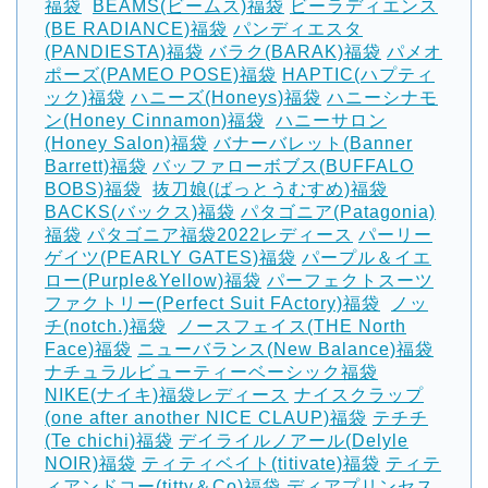
福袋
‎
BEAMS(ビームス)福袋
ビーラディエンス
(BE RADIANCE)福袋
パンディエスタ
(PANDIESTA)福袋
バラク(BARAK)福袋
パメオ
ポーズ(PAMEO POSE)福袋
HAPTIC(ハプティ
ック)福袋
ハニーズ(Honeys)福袋
ハニーシナモ
ン(Honey Cinnamon)福袋
‎
ハニーサロン
(Honey Salon)福袋
バナーバレット(Banner
Barrett)福袋
バッファローボブス(BUFFALO
BOBS)福袋
‎
抜刀娘(ばっとうむすめ)福袋
BACKS(バックス)福袋
パタゴニア(Patagonia)
福袋
パタゴニア福袋2022レディース
パーリー
ゲイツ(PEARLY GATES)福袋
パープル＆イエ
ロー(Purple&Yellow)福袋
パーフェクトスーツ
ファクトリー(Perfect Suit FActory)福袋
‎
ノッ
チ(notch.)福袋
‎
ノースフェイス(THE North
Face)福袋
ニューバランス(New Balance)福袋
‎
ナチュラルビューティーベーシック福袋
‎
NIKE(ナイキ)福袋レディース
ナイスクラップ
(one after another NICE CLAUP)福袋
テチチ
(Te chichi)福袋
デイライルノアール(Delyle
NOIR)福袋
ティティベイト(titivate)福袋
ティテ
ィアンドコー(titty＆Co)福袋
ディアプリンセス