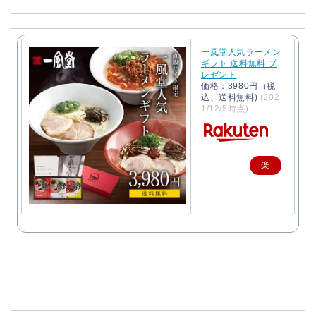
一風堂人気ラーメン
ギフト 送料無料 プ
レゼント
価格：3980円（税
込、送料無料)
(202
1/12/5時点)
楽
天
で
購
入