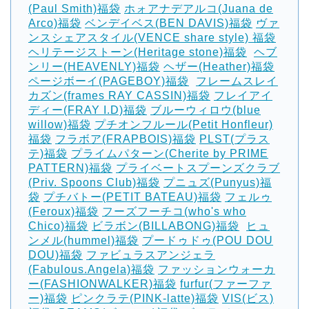
(Paul Smith)福袋
ホォアナデアルコ(Juana de
Arco)福袋
ベンデイベス(BEN DAVIS)福袋
ヴァ
ンスシェアスタイル(VENCE share style) 福袋
ヘリテージストーン(Heritage stone)福袋
‎
ヘブ
ンリー(HEAVENLY)福袋
ヘザー(Heather)福袋
ページボーイ(PAGEBOY)福袋
‎
フレームスレイ
カズン(frames RAY CASSIN)福袋
フレイアイ
ディー(FRAY I.D)福袋
ブルーウィロウ(blue
willow)福袋
プチオンフルール(Petit Honfleur)
福袋
フラボア(FRAPBOIS)福袋
PLST(プラス
テ)福袋
プライムパターン(Cherite by PRIME
PATTERN)福袋
プライベートスプーンズクラブ
(Priv. Spoons Club)福袋
プニュズ(Punyus)福
袋
プチバトー(PETIT BATEAU)福袋
フェルゥ
(Feroux)福袋
フーズフーチコ(who's who
Chico)福袋
ビラボン(BILLABONG)福袋
‎
ヒュ
ンメル(hummel)福袋
プードゥドゥ(POU DOU
DOU)福袋
ファビュラスアンジェラ
(Fabulous.Angela)福袋
ファッションウォーカ
ー(FASHIONWALKER)福袋
furfur(ファーファ
ー)福袋
ピンクラテ(PINK-latte)福袋
VIS(ビス)