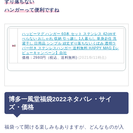
ずり落ちない
ハンガーって便利ですね
ハッピーマグ ハンガー 60本 セット ステンレス 42cmす
べらない おしゃれ 収納 引っ越し 1人暮らし 単身赴任 洗
濯干し 日用品 シンプル 頑丈ずり落ちないくぼみ 透明ラ
バー付き ステンレスハンガー 送料無料 HAPPY MAG【レ
ビューキャンペーン】自社
価格：2980円（税込、送料無料)
(2021/9/11時点)
博多一風堂福袋2022ネタバレ・サイ
ズ・価格
福袋って開ける楽しみもありますが、どんなものが入