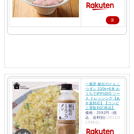
楽
天
で
購
入
一風堂 秘伝のとんこ
つダシ 330g×6本 お
うちでIPPUDO ソー
ス ドレッシング【あ
す楽対応】【コンビ
ニ受取対応商品】
価格：2592円（税
込、送料別)
(2021/1
2/5時点)