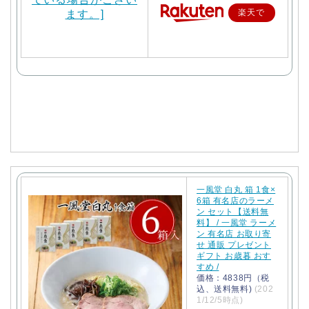
楽天で
購入
一風堂 白丸 箱 1食×
6箱 有名店のラーメ
ン セット【送料無
料】 / 一風堂 ラーメ
ン 有名店 お取り寄
せ 通販 プレゼント
ギフト お歳暮 おす
すめ /
価格：4838円（税
込、送料無料)
(202
1/12/5時点)