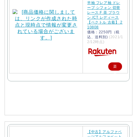
半袖 フレア袖 ドレ
ープ シフォン 切替
レース F 茶 ブラウ
ン /CT レディース
【ベクトル 古着】 2
10808
価格：2250円（税
込、送料別)
(2021/1
2/12時点)
楽
天
で
購
入
【中古】アルファベ
ッツアルファベット