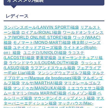
レディース
ランバンスポール(LANVIN SPORT)福袋
リアルスト
ーン福袋
ロイアル(ROIAL)福袋
ワールドオンラインス
トア(WORLD ONLINE STORE)福袋
ワック(WAAC)
福袋
モノマート(MONO-MART)福袋
桃太郎ジーンズ
福袋
ユナイテッドアローズ福袋
ライトオン(Right-
on）福袋
‎
ユニクロ(UNIQLO)福袋
ラコステ
(LACOSTE)福袋
夢展望福袋
ヨギーサンクチュアリ福
袋
ラウンドマウス(LOUDMLOUTH)福袋
‎
ラッシュド
(LASUD)福袋
ラフアンドスウェル福袋
フェアライア
ー(Fair Liar)福袋
‎
マンシングウェアゴルフ福袋
マルク
ドプロデュー(Marque de brodeuses)福袋
マルボンゴ
ルフ福袋
マルサ(MARTHA)福袋
マリクレールゴルフ
福袋
マンドゥカ(MANDUKA)福袋
ミエコウエサコ福袋
ムータマリン(muta MARINE)福袋
ベルメゾン福袋
ベ
ルシリーズ福袋
マウンテンイクィップメント福袋
マス
ターバニーエディション福袋
マックハウス(Mac-