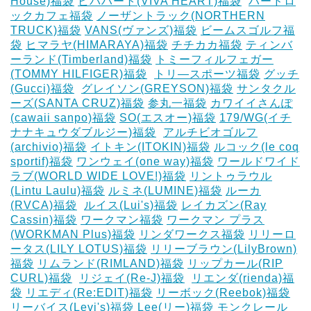
House)福袋
ビバハート(VIVA HEART)福袋
‎
ハードロ
ックカフェ福袋
ノーザントラック(NORTHERN
TRUCK)福袋
VANS(ヴァンズ)福袋
ビームスゴルフ福
袋
ヒマラヤ(HIMARAYA)福袋
チチカカ福袋
ティンバ
ーランド(Timberland)福袋
トミーフィルフェガー
(TOMMY HILFIGER)福袋
‎
トリ―スポーツ福袋
グッチ
(Gucci)福袋
‎
グレイソン(GREYSON)福袋
サンタクル
ーズ(SANTA CRUZ)福袋
参丸一福袋
カワイイさんぽ
(cawaii sanpo)福袋
SO(エスオー)福袋
179/WG(イチ
ナナキュウダブルジー)福袋
‎
アルチビオゴルフ
(archivio)福袋
イトキン(ITOKIN)福袋
ルコック(le coq
sportif)福袋
ワンウェイ(one way)福袋
ワールドワイド
ラブ(WORLD WIDE LOVE!)福袋
リントゥラウル
(Lintu Laulu)福袋
ルミネ(LUMINE)福袋
ルーカ
(RVCA)福袋
‎
ルイス(Lui's)福袋
レイカズン(Ray
Cassin)福袋
ワークマン福袋
ワークマン プラス
(WORKMAN Plus)福袋
リンダワークス福袋
リリーロ
ータス(LILY LOTUS)福袋
リリーブラウン(LilyBrown)
福袋
リムランド(RIMLAND)福袋
リップカール(RIP
CURL)福袋
‎
リジェイ(Re-J)福袋
‎
リエンダ(rienda)福
袋
リエディ(Re:EDIT)福袋
リーボック(Reebok)福袋
リーバイス(Levi's)福袋
Lee(リー)福袋
モンクレール