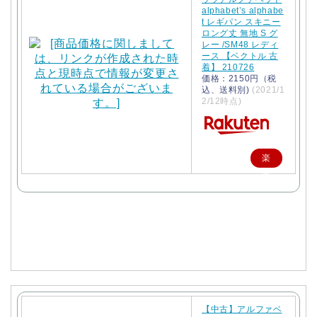
alphabet’s alphabe
t レギパン スキニー
ロング丈 無地 S グ
レー /SM48 レディ
ース 【ベクトル 古
着】 210726
価格：2150円（税
込、送料別)
(2021/1
2/12時点)
楽
天
で
購
入
【中古】アルファベ