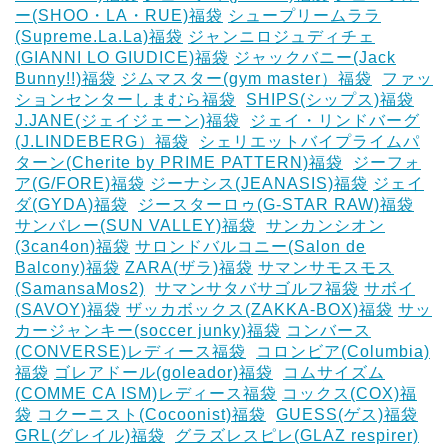
ー(SHOO・LA・RUE)福袋
シュープリームララ
(Supreme.La.La)福袋
ジャンニロジュディチェ
(GIANNI LO GIUDICE)福袋
ジャックバニー(Jack
Bunny!!)福袋
ジムマスター(gym master）福袋
‎
ファッ
ションセンターしまむら福袋
‎
SHIPS(シップス)福袋
J.JANE(ジェイジェーン)福袋
‎
ジェイ・リンドバーグ
(J.LINDEBERG）福袋
‎
シェリエットバイプライムパ
ターン(Cherite by PRIME PATTERN)福袋
‎
ジーフォ
ア(G/FORE)福袋
ジーナシス(JEANASIS)福袋
ジェイ
ダ(GYDA)福袋
‎
ジースターロゥ(G-STAR RAW)福袋
サンバレー(SUN VALLEY)福袋
‎
サンカンシオン
(3can4on)福袋
サロンドバルコニー(Salon de
Balcony)福袋
ZARA(ザラ)福袋
サマンサモスモス
(SamansaMos2)
‎
サマンサタバサゴルフ福袋
サボイ
(SAVOY)福袋
ザッカボックス(ZAKKA-BOX)福袋
サッ
カージャンキー(soccer junky)福袋
コンバース
(CONVERSE)レディース福袋
‎
コロンビア(Columbia)
福袋
ゴレアドール(goleador)福袋
‎
コムサイズム
(COMME CA ISM)レディース福袋
コックス(COX)福
袋
コクーニスト(Cocoonist)福袋
‎
GUESS(ゲス)福袋
GRL(グレイル)福袋
‎
グラズレスピレ(GLAZ respirer)