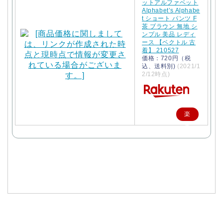
ットアルファベット
Alphabet’s Alphabe
t ショート パンツ F
茶 ブラウン 無地 シ
ンプル 美品 レディ
ース 【ベクトル 古
着】 210527
価格：720円（税
込、送料別)
(2021/1
2/12時点)
楽
天
で
購
入