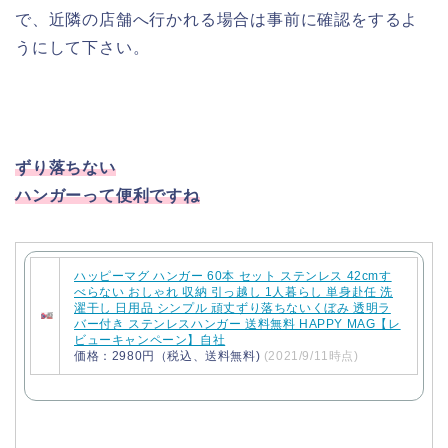
で、近隣の店舗へ行かれる場合は事前に確認をするよ
うにして下さい。
ずり落ちない
ハンガーって便利ですね
ハッピーマグ ハンガー 60本 セット ステンレス 42cmす
べらない おしゃれ 収納 引っ越し 1人暮らし 単身赴任 洗
濯干し 日用品 シンプル 頑丈ずり落ちないくぼみ 透明ラ
バー付き ステンレスハンガー 送料無料 HAPPY MAG【レ
ビューキャンペーン】自社
価格：2980円（税込、送料無料)
(2021/9/11時点)