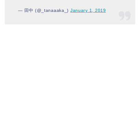
— 田中 (@_tanaaaka_)
January 1, 2019