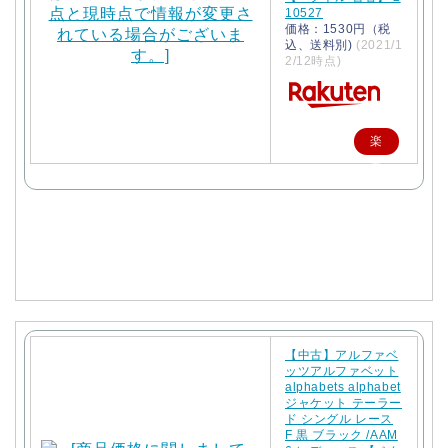
10527
価格：1530円（税
込、送料別)
(2021/1
2/12時点)
楽
天
で
購
入
【中古】アルファベ
ッツアルファベット
alphabets alphabet
ジャケット テーラー
ド シングル レース
F 黒 ブラック /AAM