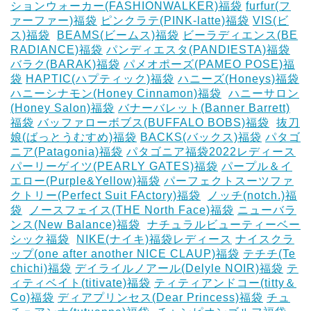
ションウォーカー(FASHIONWALKER)福袋
furfur(フ
ァーファー)福袋
ピンクラテ(PINK-latte)福袋
VIS(ビ
ス)福袋
‎
BEAMS(ビームス)福袋
ビーラディエンス(BE
RADIANCE)福袋
パンディエスタ(PANDIESTA)福袋
バラク(BARAK)福袋
パメオポーズ(PAMEO POSE)福
袋
HAPTIC(ハプティック)福袋
ハニーズ(Honeys)福袋
ハニーシナモン(Honey Cinnamon)福袋
‎
ハニーサロン
(Honey Salon)福袋
バナーバレット(Banner Barrett)
福袋
バッファローボブス(BUFFALO BOBS)福袋
‎
抜刀
娘(ばっとうむすめ)福袋
BACKS(バックス)福袋
パタゴ
ニア(Patagonia)福袋
パタゴニア福袋2022レディース
パーリーゲイツ(PEARLY GATES)福袋
パープル＆イ
エロー(Purple&Yellow)福袋
パーフェクトスーツファ
クトリー(Perfect Suit FActory)福袋
‎
ノッチ(notch.)福
袋
‎
ノースフェイス(THE North Face)福袋
ニューバラ
ンス(New Balance)福袋
‎
ナチュラルビューティーベー
シック福袋
‎
NIKE(ナイキ)福袋レディース
ナイスクラ
ップ(one after another NICE CLAUP)福袋
テチチ(Te
chichi)福袋
デイライルノアール(Delyle NOIR)福袋
テ
ィティベイト(titivate)福袋
ティティアンドコー(titty＆
Co)福袋
ディアプリンセス(Dear Princess)福袋
チュ