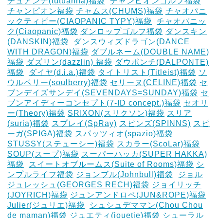
チュアンナ(tutuanna)福袋
‎
チャンピオンゴルフ福袋
チャンピオン福袋
チャムス(CHUMS)福袋
チャオパニ
ックティピー(CIAOPANIC TYPY)福袋
‎
チャオパニッ
ク(Ciaopanic)福袋
ダンロップゴルフ福袋
ダンスキン
(DANSKIN)福袋
‎
ダンスウィズドラゴン(DANCE
WITH DRAGON)福袋
ダブルネーム(DOUBLE NAME)
福袋
ダズリン(dazzlin) 福袋
ダウポンチ(DALPONTE)
福袋
‎
ダイヤ(d.i.a.)福袋
タイトリスト(Titleist)福袋
ソ
ウルベリー(soulberry)福袋
セリーヌ(CELINE)福袋
セ
ブンデイズサンデイ(SEVENDAYS=SUNDAY)福袋
セ
ブンアイディーコンセプト(7-ID concept.)福袋
セオリ
ー(Theory)福袋
SRIXON(スリクソン)福袋
スリア
(suria)福袋
スプレイ(SpRay)
スピンズ(SPINNS)
スピ
ーガ(SPIGA)福袋
スパッツィオ(spazio)福袋
STUSSY(ステューシー)福袋
スカラー(ScoLar)福袋
SOUP(スープ)福袋
スーパーハッカ(SUPER HAKKA)
福袋
‎
スイートオブルームス(Suite of Rooms)福袋
シ
ンプルライフ福袋
ジョンブル(Johnbull)福袋
‎
ジョル
ジュレッシュ(GEORGES RECH)福袋
ジョイリッチ
(JOYRICH)福袋
ジュンアンドロペ(JUN&ROPE)福袋
Julier(ジュリエ)福袋
‎
シュシュデママン(Chou Chou
de maman)福袋
ジュエティ(jouetie)福袋
シューラル