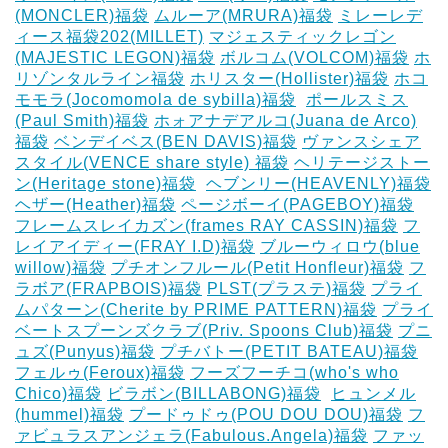
(MONCLER)福袋
ムルーア(MRURA)福袋
ミレーレデ
ィース福袋202(MILLET)
マジェスティックレゴン
(MAJESTIC LEGON)福袋
ボルコム(VOLCOM)福袋
ホ
リゾンタルライン福袋
ホリスター(Hollister)福袋
ホコ
モモラ(Jocomomola de sybilla)福袋
‎
ポールスミス
(Paul Smith)福袋
ホォアナデアルコ(Juana de Arco)
福袋
ベンデイベス(BEN DAVIS)福袋
ヴァンスシェア
スタイル(VENCE share style) 福袋
ヘリテージストー
ン(Heritage stone)福袋
‎
ヘブンリー(HEAVENLY)福袋
ヘザー(Heather)福袋
ページボーイ(PAGEBOY)福袋
‎
フレームスレイカズン(frames RAY CASSIN)福袋
フ
レイアイディー(FRAY I.D)福袋
ブルーウィロウ(blue
willow)福袋
プチオンフルール(Petit Honfleur)福袋
フ
ラボア(FRAPBOIS)福袋
PLST(プラステ)福袋
プライ
ムパターン(Cherite by PRIME PATTERN)福袋
プライ
ベートスプーンズクラブ(Priv. Spoons Club)福袋
プニ
ュズ(Punyus)福袋
プチバトー(PETIT BATEAU)福袋
フェルゥ(Feroux)福袋
フーズフーチコ(who's who
Chico)福袋
ビラボン(BILLABONG)福袋
‎
ヒュンメル
(hummel)福袋
プードゥドゥ(POU DOU DOU)福袋
フ
ァビュラスアンジェラ(Fabulous.Angela)福袋
ファッ