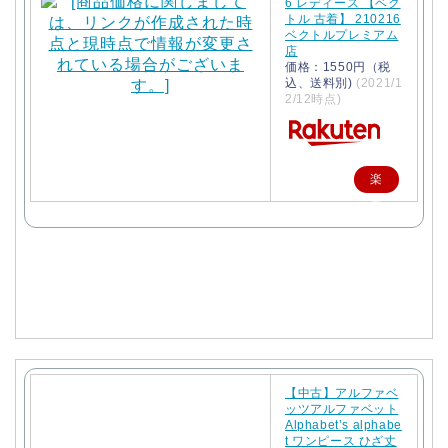
6 レディース 【ベク
トル 古着】 210216
ベクトルプレミアム
店
価格：1550円（税
込、送料別)
(2021/1
2/12時点)
楽
天
で
購
入
【中古】アルファベ
ッツアルファベット
Alphabet’s alphabe
t ワンピース ひざ丈