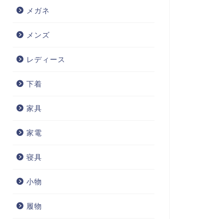
メガネ
メンズ
レディース
下着
家具
家電
寝具
小物
履物