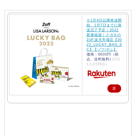
※1月4日以降発送開
始、1月7日までに発
送完了予定｜2022
新春福袋｜メガネの
Zoff 楽天市場店【20
22_LUCKY_BAG_E
C】【ゾフ/ぞふ】
価格：6600円（税
込、送料無料)
(202
1/12/5時点)
楽
天
で
購
入