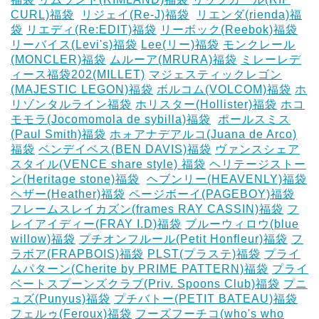
CURL)福袋
‎
リジェイ(Re-J)福袋
‎
リエンダ(rienda)福
袋
リエディ(Re:EDIT)福袋
リーボック(Reebok)福袋
リーバイス(Levi's)福袋
Lee(リー)福袋
モンクレール
(MONCLER)福袋
ムルーア(MRURA)福袋
ミレーレデ
ィース福袋202(MILLET)
マジェスティックレゴン
(MAJESTIC LEGON)福袋
ボルコム(VOLCOM)福袋
ホ
リゾンタルライン福袋
ホリスター(Hollister)福袋
ホコ
モモラ(Jocomomola de sybilla)福袋
‎
ポールスミス
(Paul Smith)福袋
ホォアナデアルコ(Juana de Arco)
福袋
ベンデイベス(BEN DAVIS)福袋
ヴァンスシェア
スタイル(VENCE share style) 福袋
ヘリテージストー
ン(Heritage stone)福袋
‎
ヘブンリー(HEAVENLY)福袋
ヘザー(Heather)福袋
ページボーイ(PAGEBOY)福袋
‎
フレームスレイカズン(frames RAY CASSIN)福袋
フ
レイアイディー(FRAY I.D)福袋
ブルーウィロウ(blue
willow)福袋
プチオンフルール(Petit Honfleur)福袋
フ
ラボア(FRAPBOIS)福袋
PLST(プラステ)福袋
プライ
ムパターン(Cherite by PRIME PATTERN)福袋
プライ
ベートスプーンズクラブ(Priv. Spoons Club)福袋
プニ
ュズ(Punyus)福袋
プチバトー(PETIT BATEAU)福袋
フェルゥ(Feroux)福袋
フーズフーチコ(who's who