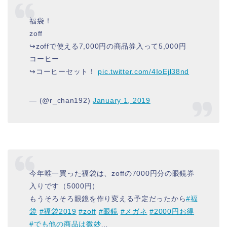
福袋！
zoff
↪︎zoffで使える7,000円の商品券入って5,000円
コーヒー
↪︎コーヒーセット！
pic.twitter.com/4IoEjl38nd
— (@r_chan192)
January 1, 2019
今年唯一買った福袋は、zoffの7000円分の眼鏡券
入りです（5000円）
もうそろそろ眼鏡を作り変える予定だったから
#福
袋
#福袋2019
#zoff
#眼鏡
#メガネ
#2000円お得
#でも他の商品は微妙
…