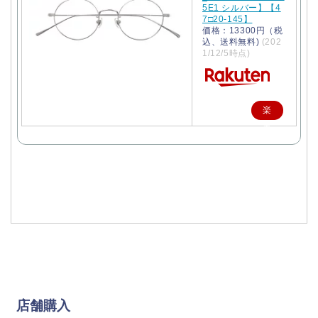
5E1 シルバー】【4
7□20-145】
価格：13300円（税
込、送料無料)
(202
1/12/5時点)
楽
天
で
購
入
店舗購入