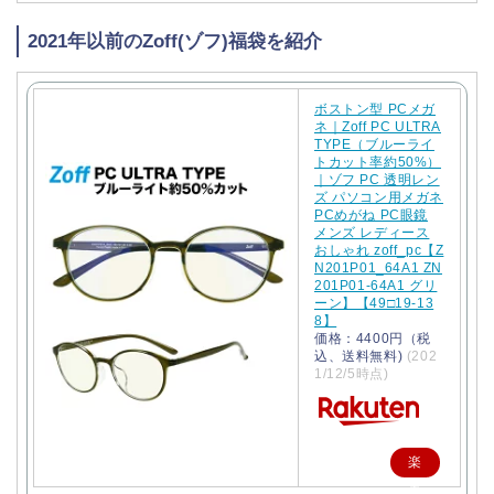
2021年以前のZoff(ゾフ)福袋を紹介
ボストン型 PCメガ
ネ｜Zoff PC ULTRA
TYPE（ブルーライ
トカット率約50%）
｜ゾフ PC 透明レン
ズ パソコン用メガネ
PCめがね PC眼鏡
メンズ レディース
おしゃれ zoff_pc【Z
N201P01_64A1 ZN
201P01-64A1 グリ
ーン】【49□19-13
8】
価格：4400円（税
込、送料無料)
(202
1/12/5時点)
楽
天