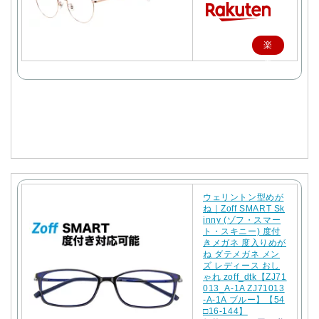
楽
天
で
購
入
ウェリントン型めが
ね｜Zoff SMART Sk
inny (ゾフ・スマー
ト・スキニー) 度付
きメガネ 度入りめが
ね ダテメガネ メン
ズ レディース おし
ゃれ zoff_dtk【ZJ71
013_A-1A ZJ71013
-A-1A ブルー】【54
□16-144】