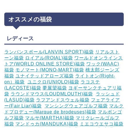
オススメの福袋
レディース
ランバンスポール(LANVIN SPORT)福袋
リアルスト
ーン福袋
ロイアル(ROIAL)福袋
ワールドオンラインス
トア(WORLD ONLINE STORE)福袋
ワック(WAAC)
福袋
モノマート(MONO-MART)福袋
桃太郎ジーンズ
福袋
ユナイテッドアローズ福袋
ライトオン(Right-
on）福袋
‎
ユニクロ(UNIQLO)福袋
ラコステ
(LACOSTE)福袋
夢展望福袋
ヨギーサンクチュアリ福
袋
ラウンドマウス(LOUDMLOUTH)福袋
‎
ラッシュド
(LASUD)福袋
ラフアンドスウェル福袋
フェアライア
ー(Fair Liar)福袋
‎
マンシングウェアゴルフ福袋
マルク
ドプロデュー(Marque de brodeuses)福袋
マルボンゴ
ルフ福袋
マルサ(MARTHA)福袋
マリクレールゴルフ
福袋
マンドゥカ(MANDUKA)福袋
ミエコウエサコ福袋