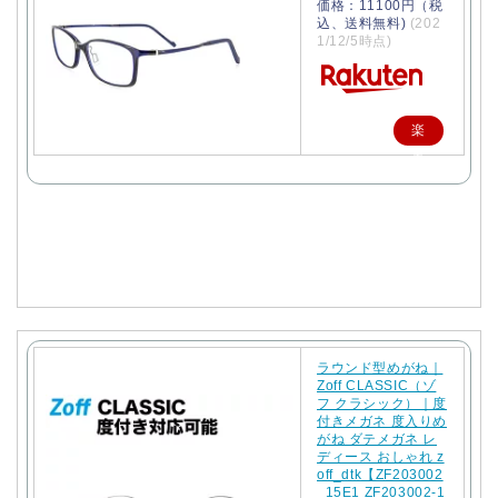
価格：11100円（税
込、送料無料)
(202
1/12/5時点)
楽
天
で
購
入
ラウンド型めがね｜
Zoff CLASSIC（ゾ
フ クラシック）｜度
付きメガネ 度入りめ
がね ダテメガネ レ
ディース おしゃれ z
off_dtk【ZF203002
_15E1 ZF203002-1