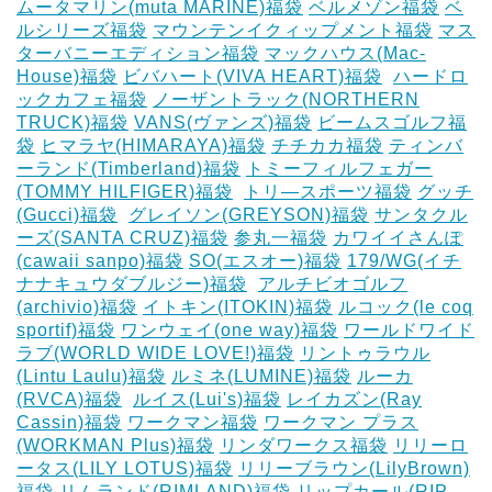
ムータマリン(muta MARINE)福袋
ベルメゾン福袋
ベ
ルシリーズ福袋
マウンテンイクィップメント福袋
マス
ターバニーエディション福袋
マックハウス(Mac-
House)福袋
ビバハート(VIVA HEART)福袋
‎
ハードロ
ックカフェ福袋
ノーザントラック(NORTHERN
TRUCK)福袋
VANS(ヴァンズ)福袋
ビームスゴルフ福
袋
ヒマラヤ(HIMARAYA)福袋
チチカカ福袋
ティンバ
ーランド(Timberland)福袋
トミーフィルフェガー
(TOMMY HILFIGER)福袋
‎
トリ―スポーツ福袋
グッチ
(Gucci)福袋
‎
グレイソン(GREYSON)福袋
サンタクル
ーズ(SANTA CRUZ)福袋
参丸一福袋
カワイイさんぽ
(cawaii sanpo)福袋
SO(エスオー)福袋
179/WG(イチ
ナナキュウダブルジー)福袋
‎
アルチビオゴルフ
(archivio)福袋
イトキン(ITOKIN)福袋
ルコック(le coq
sportif)福袋
ワンウェイ(one way)福袋
ワールドワイド
ラブ(WORLD WIDE LOVE!)福袋
リントゥラウル
(Lintu Laulu)福袋
ルミネ(LUMINE)福袋
ルーカ
(RVCA)福袋
‎
ルイス(Lui's)福袋
レイカズン(Ray
Cassin)福袋
ワークマン福袋
ワークマン プラス
(WORKMAN Plus)福袋
リンダワークス福袋
リリーロ
ータス(LILY LOTUS)福袋
リリーブラウン(LilyBrown)
福袋
リムランド(RIMLAND)福袋
リップカール(RIP