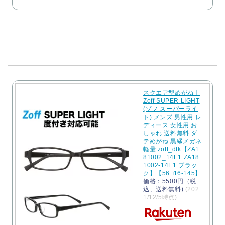
で
購
入
スクエア型めがね｜
Zoff SUPER LIGHT
(ゾフ スーパーライ
ト) メンズ 男性用 レ
ディース 女性用 お
しゃれ 送料無料 ダ
テめがね 黒縁メガネ
軽量 zoff_dtk【ZA1
81002_14E1 ZA18
1002-14E1 ブラッ
ク】【56□16-145】
価格：5500円（税
込、送料無料)
(202
1/12/5時点)