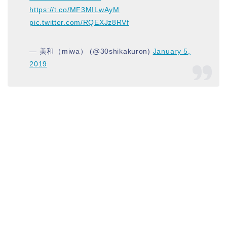
https://t.co/MF3MILwAyM
pic.twitter.com/RQEXJz8RVf
— 美和（miwa） (@30shikakuron)
January 5,
2019