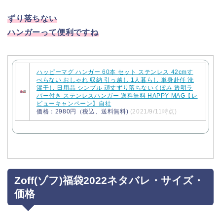
ずり落ちない
ハンガーって便利ですね
ハッピーマグ ハンガー 60本 セット ステンレス 42cmす
べらない おしゃれ 収納 引っ越し 1人暮らし 単身赴任 洗
濯干し 日用品 シンプル 頑丈ずり落ちないくぼみ 透明ラ
バー付き ステンレスハンガー 送料無料 HAPPY MAG【レ
ビューキャンペーン】自社
価格：2980円（税込、送料無料)
(2021/9/11時点)
Zoff(ゾフ)福袋2022ネタバレ・サイズ・
価格