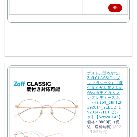
楽
天
で
購
入
ボストン型めがね｜
Zoff CLASSIC（ゾ
フ クラシック）｜度
付きメガネ 度入りめ
がね ダテメガネ メ
ンズ レディース お
しゃれ zoff_dtk【ZF
192014_21E1 ZF1
92014-21E1 ピン
ク】【52□20-145】
価格：8800円（税
込、送料無料)
(202
1/12/5時点)