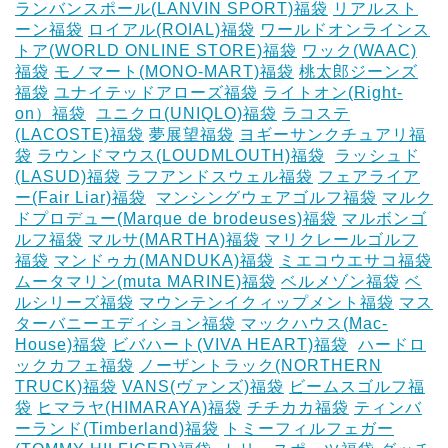
ランバンスポール(LANVIN SPORT)福袋
リアルスト
ーン福袋
ロイアル(ROIAL)福袋
ワールドオンラインス
トア(WORLD ONLINE STORE)福袋
ワック(WAAC)
福袋
モノマート(MONO-MART)福袋
桃太郎ジーンズ
福袋
ユナイテッドアローズ福袋
ライトオン(Right-
on）福袋
‎
ユニクロ(UNIQLO)福袋
ラコステ
(LACOSTE)福袋
夢展望福袋
ヨギーサンクチュアリ福
袋
ラウンドマウス(LOUDMLOUTH)福袋
‎
ラッシュド
(LASUD)福袋
ラフアンドスウェル福袋
フェアライア
ー(Fair Liar)福袋
‎
マンシングウェアゴルフ福袋
マルク
ドプロデュー(Marque de brodeuses)福袋
マルボンゴ
ルフ福袋
マルサ(MARTHA)福袋
マリクレールゴルフ
福袋
マンドゥカ(MANDUKA)福袋
ミエコウエサコ福袋
ムータマリン(muta MARINE)福袋
ベルメゾン福袋
ベ
ルシリーズ福袋
マウンテンイクィップメント福袋
マス
ターバニーエディション福袋
マックハウス(Mac-
House)福袋
ビバハート(VIVA HEART)福袋
‎
ハードロ
ックカフェ福袋
ノーザントラック(NORTHERN
TRUCK)福袋
VANS(ヴァンズ)福袋
ビームスゴルフ福
袋
ヒマラヤ(HIMARAYA)福袋
チチカカ福袋
ティンバ
ーランド(Timberland)福袋
トミーフィルフェガー