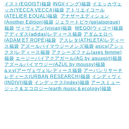
イスト(EGOIST)福袋
‎INGI(イング)福袋
イエッカヴェ
ッカ(YECCA VECCA)福袋
アトリエイコール
(ATELIER EQUAL)福袋
‎
アナザーエディション
(Another Edition)福袋
ジェラートピケ(gelatopique)
福袋
ヴィヴィアン(vivian)福袋
‎
WEGO(ウィゴー)福袋
アディダス(adidas)レディース福袋
アダムエロペ
(ADAM ET ROPÉ)福袋
‎
アスレタ(ATHLETA)レディー
ス福袋
アズールバイマウジーメンズ福袋
asics(アシッ
クス)レディース福袋
アクシーズファム(axes femme)
福袋
エージーバイアクアガール(AG by aquagirl)福袋
アズールバイマウジー(AZUL by moussy)福袋
‎
a.v.v(アーヴェヴェ)レディース福袋
アーバンリサーチ
レディース(URBAN RESEARCH)福袋
インディヴィ
(INDIVI)福袋
インデックス(index)福袋
アースミュー
ジック＆エコロジー(earth music＆ecology)福袋