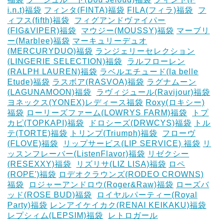
i.n.t)福袋
フィンタ(FINTA)福袋
‎FILA(フィラ)福袋
‎
フ
ィフス(fifth)福袋
‎
フィグアンドヴァイパー
(FIG&VIPER)福袋
‎
マウジー(MOUSSY)福袋
マーブリ
ー(Marblee)福袋
マーキュリーデュオ
(MERCURYDUO)福袋
ランジェリーセレクション
(LINGERIE SELECTION)福袋
‎
ラルフローレン
(RALPH LAUREN)福袋
ラベルエチュード(la belle
Etude)福袋
ラスボア(RASVOA)福袋
ラグナムーン
(LAGUNAMOON)福袋
‎
ラヴィジュール(Ravijour)福袋
ヨネックス(YONEX)レディース福袋
Roxy(ロキシー)
福袋
ローリーズファーム(LOWRYS FARM)福袋
‎
トプ
カピ(TOPKAPI)福袋
‎
ドロシーズ(DRWCYS)福袋
トル
テ(TORTE)福袋
トリンプ(Triumph)福袋
‎
フローヴ
(FLOVE)福袋
‎
リップサービス(LIP SERVICE) 福袋
リ
ッスンフレーバー(ListenFlavor)福袋
リゼクシー
(RESEXXY)福袋
‎
リズリサ(LIZ LISA)福袋
ロペ
(ROPE')福袋
ロデオクラウンズ(RODEO CROWNS)
福袋
‎
ロジャーアンドロウ(Roger&Raw)福袋
ローズバ
ッド(ROSE BUD)福袋
‎
ロイヤルパーティー(Royal
Party)福袋
レンアイケイカク(RENAI KEIKAKU)福袋
レプシィム(LEPSIM)福袋
‎
レトロガール