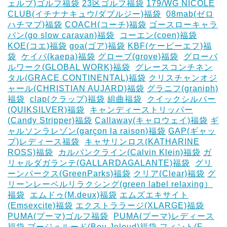
ェルブ)ゴルフ福袋
23区ゴルフ福袋
179/WG NICOLE
CLUB(イチナナキュウ/ダブルジー)福袋
‎
08mab(ゼロ
ハチマブ)福袋
COACH(コーチ)福袋
ゴースローキャラ
バン(go slow caravan)福袋
‎
コーエン(coen)福袋
KOE(コエ)福袋
goa(ゴア)福袋
KBF(ケービーエフ)福
袋
‎
ケイパ(kaepa)福袋
グローブ(grove)福袋
‎
グローバ
ルワーク(GLOBAL WORK)福袋
‎
グレースコンチネン
タル(GRACE CONTINENTAL)福袋
クリスチャンオジ
ャール(CHRISTIAN AUJARD)福袋
グラニフ(graniph)
福袋
‎
clap(クラップ)福袋
組曲福袋
‎
クイックシルバー
(QUIKSILVER)福袋
‎
キャンディーストリッパー
(Candy Stripper)福袋
Callaway(キャロウェイ)福袋
ギ
ャルソンラレゾン(garçon la raison)福袋
GAP(ギャッ
プ)レディース福袋
‎
キャサリンロス(KATHARINE
ROSS)福袋
‎
カルバンクライン(Calvin Klein)福袋
ガ
リャルダガランテ(GALLARDAGALANTE)福袋
‎
グリ
ーンパークス(GreenParks)福袋
クリア(Clear)福袋
グ
リーンレーベルリラクシング(green label relaxing）
福袋
‎
エムドゥ(M.deux)福袋
エムズエキサイト
(Emsexcite)福袋
エクストララージ(XLARGE)福袋
PUMA(プーマ)ゴルフ福袋
‎
PUMA(プーマ)レディース
福袋
ブージュルード(Bou Jeloud)福袋
フィント(F