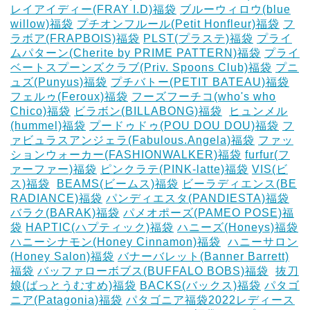
レイアイディー(FRAY I.D)福袋
ブルーウィロウ(blue
willow)福袋
プチオンフルール(Petit Honfleur)福袋
フ
ラボア(FRAPBOIS)福袋
PLST(プラステ)福袋
プライ
ムパターン(Cherite by PRIME PATTERN)福袋
プライ
ベートスプーンズクラブ(Priv. Spoons Club)福袋
プニ
ュズ(Punyus)福袋
プチバトー(PETIT BATEAU)福袋
フェルゥ(Feroux)福袋
フーズフーチコ(who's who
Chico)福袋
ビラボン(BILLABONG)福袋
‎
ヒュンメル
(hummel)福袋
プードゥドゥ(POU DOU DOU)福袋
フ
ァビュラスアンジェラ(Fabulous.Angela)福袋
ファッ
ションウォーカー(FASHIONWALKER)福袋
furfur(フ
ァーファー)福袋
ピンクラテ(PINK-latte)福袋
VIS(ビ
ス)福袋
‎
BEAMS(ビームス)福袋
ビーラディエンス(BE
RADIANCE)福袋
パンディエスタ(PANDIESTA)福袋
バラク(BARAK)福袋
パメオポーズ(PAMEO POSE)福
袋
HAPTIC(ハプティック)福袋
ハニーズ(Honeys)福袋
ハニーシナモン(Honey Cinnamon)福袋
‎
ハニーサロン
(Honey Salon)福袋
バナーバレット(Banner Barrett)
福袋
バッファローボブス(BUFFALO BOBS)福袋
‎
抜刀
娘(ばっとうむすめ)福袋
BACKS(バックス)福袋
パタゴ
ニア(Patagonia)福袋
パタゴニア福袋2022レディース