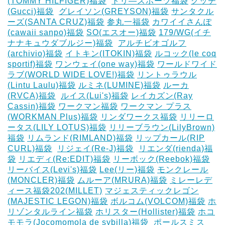
(TOMMY HILFIGER)福袋
‎
トリ―スポーツ福袋
グッチ
(Gucci)福袋
‎
グレイソン(GREYSON)福袋
サンタクル
ーズ(SANTA CRUZ)福袋
参丸一福袋
カワイイさんぽ
(cawaii sanpo)福袋
SO(エスオー)福袋
179/WG(イチ
ナナキュウダブルジー)福袋
‎
アルチビオゴルフ
(archivio)福袋
イトキン(ITOKIN)福袋
ルコック(le coq
sportif)福袋
ワンウェイ(one way)福袋
ワールドワイド
ラブ(WORLD WIDE LOVE!)福袋
リントゥラウル
(Lintu Laulu)福袋
ルミネ(LUMINE)福袋
ルーカ
(RVCA)福袋
‎
ルイス(Lui's)福袋
レイカズン(Ray
Cassin)福袋
ワークマン福袋
ワークマン プラス
(WORKMAN Plus)福袋
リンダワークス福袋
リリーロ
ータス(LILY LOTUS)福袋
リリーブラウン(LilyBrown)
福袋
リムランド(RIMLAND)福袋
リップカール(RIP
CURL)福袋
‎
リジェイ(Re-J)福袋
‎
リエンダ(rienda)福
袋
リエディ(Re:EDIT)福袋
リーボック(Reebok)福袋
リーバイス(Levi's)福袋
Lee(リー)福袋
モンクレール
(MONCLER)福袋
ムルーア(MRURA)福袋
ミレーレデ
ィース福袋202(MILLET)
マジェスティックレゴン
(MAJESTIC LEGON)福袋
ボルコム(VOLCOM)福袋
ホ
リゾンタルライン福袋
ホリスター(Hollister)福袋
ホコ
モモラ(Jocomomola de sybilla)福袋
‎
ポールスミス