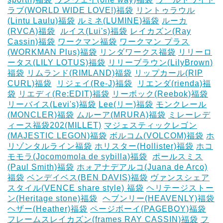
ラブ(WORLD WIDE LOVE!)福袋
リントゥラウル
(Lintu Laulu)福袋
ルミネ(LUMINE)福袋
ルーカ
(RVCA)福袋
‎
ルイス(Lui's)福袋
レイカズン(Ray
Cassin)福袋
ワークマン福袋
ワークマン プラス
(WORKMAN Plus)福袋
リンダワークス福袋
リリーロ
ータス(LILY LOTUS)福袋
リリーブラウン(LilyBrown)
福袋
リムランド(RIMLAND)福袋
リップカール(RIP
CURL)福袋
‎
リジェイ(Re-J)福袋
‎
リエンダ(rienda)福
袋
リエディ(Re:EDIT)福袋
リーボック(Reebok)福袋
リーバイス(Levi's)福袋
Lee(リー)福袋
モンクレール
(MONCLER)福袋
ムルーア(MRURA)福袋
ミレーレデ
ィース福袋202(MILLET)
マジェスティックレゴン
(MAJESTIC LEGON)福袋
ボルコム(VOLCOM)福袋
ホ
リゾンタルライン福袋
ホリスター(Hollister)福袋
ホコ
モモラ(Jocomomola de sybilla)福袋
‎
ポールスミス
(Paul Smith)福袋
ホォアナデアルコ(Juana de Arco)
福袋
ベンデイベス(BEN DAVIS)福袋
ヴァンスシェア
スタイル(VENCE share style) 福袋
ヘリテージストー
ン(Heritage stone)福袋
‎
ヘブンリー(HEAVENLY)福袋
ヘザー(Heather)福袋
ページボーイ(PAGEBOY)福袋
‎
フレームスレイカズン(frames RAY CASSIN)福袋
フ