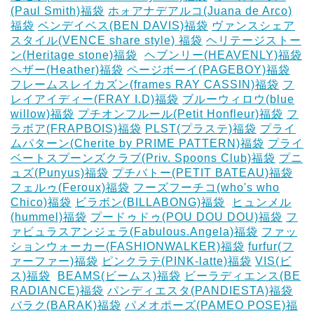
(Paul Smith)福袋
ホォアナデアルコ(Juana de Arco)
福袋
ベンデイベス(BEN DAVIS)福袋
ヴァンスシェア
スタイル(VENCE share style) 福袋
ヘリテージストー
ン(Heritage stone)福袋
‎
ヘブンリー(HEAVENLY)福袋
ヘザー(Heather)福袋
ページボーイ(PAGEBOY)福袋
‎
フレームスレイカズン(frames RAY CASSIN)福袋
フ
レイアイディー(FRAY I.D)福袋
ブルーウィロウ(blue
willow)福袋
プチオンフルール(Petit Honfleur)福袋
フ
ラボア(FRAPBOIS)福袋
PLST(プラステ)福袋
プライ
ムパターン(Cherite by PRIME PATTERN)福袋
プライ
ベートスプーンズクラブ(Priv. Spoons Club)福袋
プニ
ュズ(Punyus)福袋
プチバトー(PETIT BATEAU)福袋
フェルゥ(Feroux)福袋
フーズフーチコ(who's who
Chico)福袋
ビラボン(BILLABONG)福袋
‎
ヒュンメル
(hummel)福袋
プードゥドゥ(POU DOU DOU)福袋
フ
ァビュラスアンジェラ(Fabulous.Angela)福袋
ファッ
ションウォーカー(FASHIONWALKER)福袋
furfur(フ
ァーファー)福袋
ピンクラテ(PINK-latte)福袋
VIS(ビ
ス)福袋
‎
BEAMS(ビームス)福袋
ビーラディエンス(BE
RADIANCE)福袋
パンディエスタ(PANDIESTA)福袋
バラク(BARAK)福袋
パメオポーズ(PAMEO POSE)福