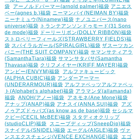
袋
‎
アーノルドパーマー(arnold palmer)福袋
アニエス
ベー(agnes b.)福袋
ニーマンバイ(NEIMAN BY)福袋
ニーナミュウ(Ninamew)福袋
ナノユニバース(nano
universe)福袋
トランテアンソンドゥモード(31 Sons
de mode)福袋
ドーリーリボン(DOLLY RIBBON)福袋
‎
ストロベリーフィールズ(STRAWBERRY FIELDS)福
袋
スパイラルガール(SPIRALGIRL)福袋
ザスーツカン
パニー(THE SUIT COMPANY)福袋
サマンサティアラ
(SamanthaTiara)福袋
サマンサタバサ(Samantha
Thavasa)福袋
クリフメイヤー(KRIFF MAYER)福袋
‎
アンビー(ENVYM)福袋
‎
アルファキュービック
(ALPHA CUBIC)福袋
アンダーアーマー
(UNDERARMOUR)福袋
アルファベッツアルファベッ
ト(Alphabet's alphabet)福袋
アラマンダ(allamanda)
福袋
‎
ANOH(アノー)福袋
‎
アネモネ(Ane Mone)福袋
アナップ(ANAP)福袋
アナスイ(ANNA SUI)福袋
‎
アズ
ノゥアズドゥバズ(as know as de base)福袋
セシルマ
クビー(CECIL McBEE)福袋
スタディオクリップ
(studioCLIP)福袋
‎
スニープディップ(SneepDip)福袋
スナイデル(SNIDEL)福袋
エーグル(AIGLE)福袋
‎ヴァ
ンスエクスチェンジ(VENCE EXCHANGE)福袋
‎
エゴ