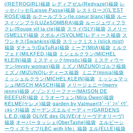
((RETROGIRL)福袋
レディアゼル(Redyazel)福袋
レ
ッセパッセ(Laisse Passe)福袋
レストローズ(L'EST
ROSE)福袋
ルクールブラン(le.coeur blanc)福袋
ルー
スイソンブラ(LUZeSOMBRA)福袋
ルージュヴィフラ
クレ(Rouge vif la cle)福袋
スライ(SLY)福袋
スメリー
(SMELLY)福袋
スボルメ(SVOLME)レディース福袋
ス
ワンキス(Swankiss)福袋
スリックミスト(slick mist)
福袋
ダチュラ(DaTuRa)福袋
‎ミーア(MIIA)福袋
ミルク
フェド(MILKFED.)福袋
ミシェルクラン(MICHEL
KLEIN)福袋
ミスティック(mystic)福袋
ミスティウー
マン(mysty woman)福袋
ミズノ(MIZUNO)ゴルフ福袋
‎
ミズノ(MIZUNO)レディース福袋
‎
ミニア(minia)福袋
ミッシェルクラン(MICHEL KLEIN)福袋
‎
ミッシュマッ
シュ(MISCH MASCH)福袋
メリージェニー(merry
jenny)福袋
メゾンドリーファー(MAISON DE
REEFUR)福袋
ミラオーウェン(Mila Owen)福袋
‎
KELME(ケレメ)福袋
‎garden by Valmuer(ｶﾞｰﾃﾞﾝﾊﾞｲｳﾞ
ｪﾙﾑｰｱ)福袋
ガーデンズエルイーディー(GARDENS
L.E.D.)福袋
OLIVE des OLIVE(オリーヴデオリーヴ)
福袋
オーバータッシェ(OberTashe)福袋
‎
エルビーシ
ーウィズライフ(LBC with life）福袋
エル(ELLE)福袋