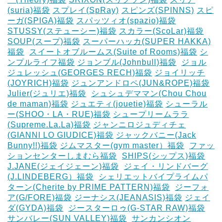
(suria)福袋
スプレイ(SpRay)
スピンズ(SPINNS)
スピ
ーガ(SPIGA)福袋
スパッツィオ(spazio)福袋
STUSSY(ステューシー)福袋
スカラー(ScoLar)福袋
SOUP(スープ)福袋
スーパーハッカ(SUPER HAKKA)
福袋
‎
スイートオブルームス(Suite of Rooms)福袋
シ
ンプルライフ福袋
ジョンブル(Johnbull)福袋
‎
ジョル
ジュレッシュ(GEORGES RECH)福袋
ジョイリッチ
(JOYRICH)福袋
ジュンアンドロペ(JUN&ROPE)福袋
Julier(ジュリエ)福袋
‎
シュシュデママン(Chou Chou
de maman)福袋
ジュエティ(jouetie)福袋
シューラル
ー(SHOO・LA・RUE)福袋
シュープリームララ
(Supreme.La.La)福袋
ジャンニロジュディチェ
(GIANNI LO GIUDICE)福袋
ジャックバニー(Jack
Bunny!!)福袋
ジムマスター(gym master）福袋
‎
ファッ
ションセンターしまむら福袋
‎
SHIPS(シップス)福袋
J.JANE(ジェイジェーン)福袋
‎
ジェイ・リンドバーグ
(J.LINDEBERG）福袋
‎
シェリエットバイプライムパ
ターン(Cherite by PRIME PATTERN)福袋
‎
ジーフォ
ア(G/FORE)福袋
ジーナシス(JEANASIS)福袋
ジェイ
ダ(GYDA)福袋
‎
ジースターロゥ(G-STAR RAW)福袋
サンバレー(SUN VALLEY)福袋
‎
サンカンシオン