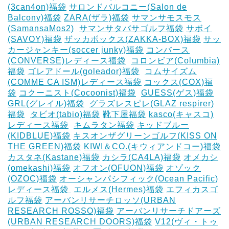
(3can4on)福袋
サロンドバルコニー(Salon de
Balcony)福袋
ZARA(ザラ)福袋
サマンサモスモス
(SamansaMos2)
‎
サマンサタバサゴルフ福袋
サボイ
(SAVOY)福袋
ザッカボックス(ZAKKA-BOX)福袋
サッ
カージャンキー(soccer junky)福袋
コンバース
(CONVERSE)レディース福袋
‎
コロンビア(Columbia)
福袋
ゴレアドール(goleador)福袋
‎
コムサイズム
(COMME CA ISM)レディース福袋
コックス(COX)福
袋
コクーニスト(Cocoonist)福袋
‎
GUESS(ゲス)福袋
GRL(グレイル)福袋
‎
グラズレスピレ(GLAZ respirer)
福袋
‎
タビオ(tabio)福袋
靴下屋福袋
kasco(キャスコ)
レディース福袋
‎
キムラタン福袋
キッドブルー
(KIDBLUE)福袋
キスオンザグリーンゴルフ(KISS ON
THE GREEN)福袋
KIWI＆CO.(キウィアンドコー)福袋
カスタネ(Kastane)福袋
カシラ(CA4LA)福袋
‎オメカシ
(omekashi)福袋
オフオン(OFUON)福袋
オゾック
(OZOC)福袋
オーシャンパシフィック(Ocean Pacific)
レディース福袋 ‎
エルメス(Hermes)福袋
エフィカスゴ
ルフ福袋
アーバンリサーチロッソ(URBAN
RESEARCH ROSSO)福袋
アーバンリサーチドアーズ
(URBAN RESEARCH DOORS)福袋
V12(ヴィ・トゥ