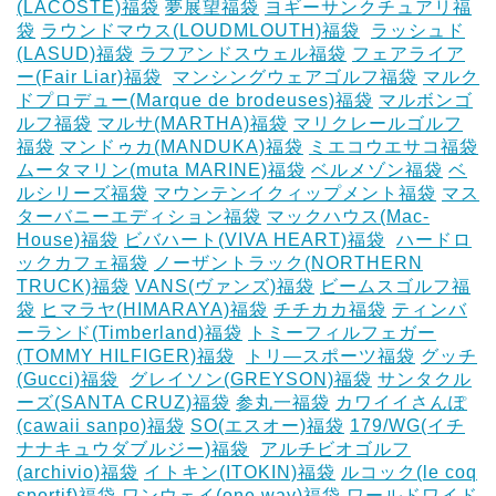
(LACOSTE)福袋
夢展望福袋
ヨギーサンクチュアリ福
袋
ラウンドマウス(LOUDMLOUTH)福袋
‎
ラッシュド
(LASUD)福袋
ラフアンドスウェル福袋
フェアライア
ー(Fair Liar)福袋
‎
マンシングウェアゴルフ福袋
マルク
ドプロデュー(Marque de brodeuses)福袋
マルボンゴ
ルフ福袋
マルサ(MARTHA)福袋
マリクレールゴルフ
福袋
マンドゥカ(MANDUKA)福袋
ミエコウエサコ福袋
ムータマリン(muta MARINE)福袋
ベルメゾン福袋
ベ
ルシリーズ福袋
マウンテンイクィップメント福袋
マス
ターバニーエディション福袋
マックハウス(Mac-
House)福袋
ビバハート(VIVA HEART)福袋
‎
ハードロ
ックカフェ福袋
ノーザントラック(NORTHERN
TRUCK)福袋
VANS(ヴァンズ)福袋
ビームスゴルフ福
袋
ヒマラヤ(HIMARAYA)福袋
チチカカ福袋
ティンバ
ーランド(Timberland)福袋
トミーフィルフェガー
(TOMMY HILFIGER)福袋
‎
トリ―スポーツ福袋
グッチ
(Gucci)福袋
‎
グレイソン(GREYSON)福袋
サンタクル
ーズ(SANTA CRUZ)福袋
参丸一福袋
カワイイさんぽ
(cawaii sanpo)福袋
SO(エスオー)福袋
179/WG(イチ
ナナキュウダブルジー)福袋
‎
アルチビオゴルフ
(archivio)福袋
イトキン(ITOKIN)福袋
ルコック(le coq
sportif)福袋
ワンウェイ(one way)福袋
ワールドワイド