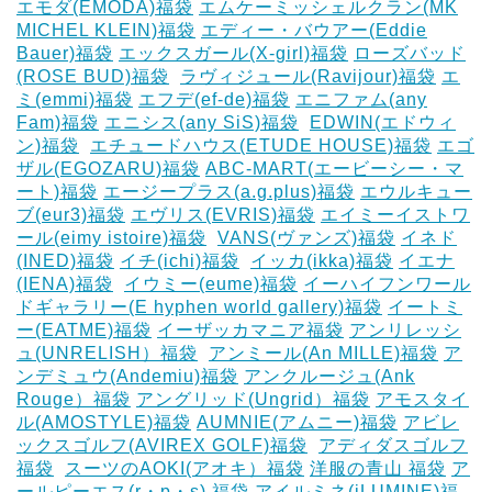
エモダ(EMODA)福袋
エムケーミッシェルクラン(MK
MICHEL KLEIN)福袋
エディー・バウアー(Eddie
Bauer)福袋
エックスガール(X-girl)福袋
ローズバッド
(ROSE BUD)福袋
‎
ラヴィジュール(Ravijour)福袋
エ
ミ(emmi)福袋
エフデ(ef-de)福袋
エニファム(any
Fam)福袋
エニシス(any SiS)福袋
‎
EDWIN(エドウィ
ン)福袋
‎
エチュードハウス(ETUDE HOUSE)福袋
エゴ
ザル(EGOZARU)福袋
ABC-MART(エービーシー・マ
ート)福袋
エージープラス(a.g.plus)福袋
エウルキュー
ブ(eur3)福袋
エヴリス(EVRIS)福袋
エイミーイストワ
ール(eimy istoire)福袋
‎
VANS(ヴァンズ)福袋
イネド
(INED)福袋
イチ(ichi)福袋
‎
イッカ(ikka)福袋
イエナ
(IENA)福袋
‎
イウミー(eume)福袋
イーハイフンワール
ドギャラリー(E hyphen world gallery)福袋
イートミ
ー(EATME)福袋
イーザッカマニア福袋
アンリレッシ
ュ(UNRELISH）福袋
‎
アンミール(An MILLE)福袋
ア
ンデミュウ(Andemiu)福袋
アンクルージュ(Ank
Rouge）福袋
アングリッド(Ungrid）福袋
アモスタイ
ル(AMOSTYLE)福袋
AUMNIE(アムニー)福袋
アビレ
ックスゴルフ(AVIREX GOLF)福袋
‎
アディダスゴルフ
福袋
‎
スーツのAOKI(アオキ）福袋
洋服の青山 福袋
ア
ールピーエス(r・p・s) 福袋
アイルミネ(iLUMINE)福