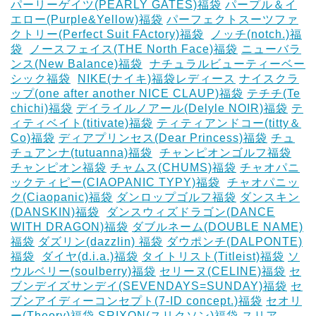
パーリーゲイツ(PEARLY GATES)福袋
パープル＆イ
エロー(Purple&Yellow)福袋
パーフェクトスーツファ
クトリー(Perfect Suit FActory)福袋
‎
ノッチ(notch.)福
袋
‎
ノースフェイス(THE North Face)福袋
ニューバラ
ンス(New Balance)福袋
‎
ナチュラルビューティーベー
シック福袋
‎
NIKE(ナイキ)福袋レディース
ナイスクラ
ップ(one after another NICE CLAUP)福袋
テチチ(Te
chichi)福袋
デイライルノアール(Delyle NOIR)福袋
テ
ィティベイト(titivate)福袋
ティティアンドコー(titty＆
Co)福袋
ディアプリンセス(Dear Princess)福袋
チュ
チュアンナ(tutuanna)福袋
‎
チャンピオンゴルフ福袋
チャンピオン福袋
チャムス(CHUMS)福袋
チャオパニ
ックティピー(CIAOPANIC TYPY)福袋
‎
チャオパニッ
ク(Ciaopanic)福袋
ダンロップゴルフ福袋
ダンスキン
(DANSKIN)福袋
‎
ダンスウィズドラゴン(DANCE
WITH DRAGON)福袋
ダブルネーム(DOUBLE NAME)
福袋
ダズリン(dazzlin) 福袋
ダウポンチ(DALPONTE)
福袋
‎
ダイヤ(d.i.a.)福袋
タイトリスト(Titleist)福袋
ソ
ウルベリー(soulberry)福袋
セリーヌ(CELINE)福袋
セ
ブンデイズサンデイ(SEVENDAYS=SUNDAY)福袋
セ
ブンアイディーコンセプト(7-ID concept.)福袋
セオリ
ー(Theory)福袋
SRIXON(スリクソン)福袋
スリア