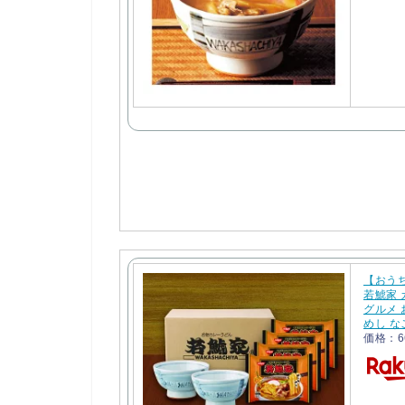
【おう
若鯱家 
グルメ 
めし な
価格：6