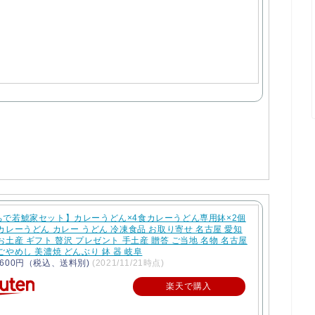
ちで若鯱家セット】カレーうどん×4食カレーうどん専用鉢×2個
カレーうどん カレー うどん 冷凍食品 お取り寄せ 名古屋 愛知
お土産 ギフト 贅沢 プレゼント 手土産 贈答 ご当地 名物 名古屋
ごやめし 美濃焼 どんぶり 鉢 器 岐阜
600円（税込、送料別)
(2021/11/21時点)
楽天で購入