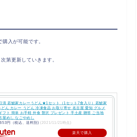
販で購入が可能です。
り次第更新していきます。
 日清 若鯱家カレーうどん★1セット（1セット7食入り）若鯱家
どん カレー うどん 冷凍食品 お取り寄せ 名古屋 愛知 グルメ
ギフト 簡単 お手軽 外食 贅沢 プレゼント 手土産 贈答 ご当地
古屋めし なごやめし
653円（税込、送料別)
(2021/11/21時点)
楽天で購入