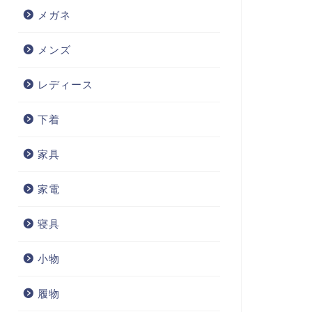
メガネ
メンズ
レディース
下着
家具
家電
寝具
小物
履物