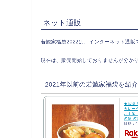
ネット通販
若鯱家福袋2022は、インターネット通
現在は、販売開始しておりませんが分か
2021年以前の若鯱家福袋を紹介
★冷凍
カレーう
お土産 
名物 名
価格：4