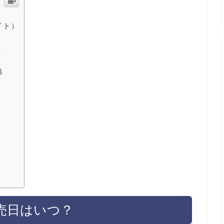
イト）
介
格
発売日はいつ？