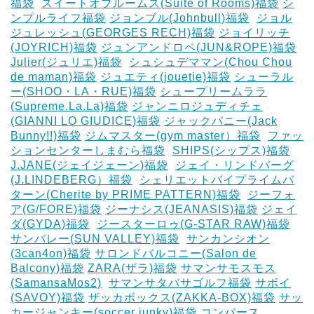
福袋
‎
スイートオブルームス(Suite of Rooms)福袋
シ
ンプルライフ福袋
ジョンブル(Johnbull)福袋
‎
ジョル
ジュレッシュ(GEORGES RECH)福袋
ジョイリッチ
(JOYRICH)福袋
ジュンアンドロペ(JUN&ROPE)福袋
Julier(ジュリエ)福袋
‎
シュシュデママン(Chou Chou
de maman)福袋
ジュエティ(jouetie)福袋
シューラル
ー(SHOO・LA・RUE)福袋
シュープリームララ
(Supreme.La.La)福袋
ジャンニロジュディチェ
(GIANNI LO GIUDICE)福袋
ジャックバニー(Jack
Bunny!!)福袋
ジムマスター(gym master）福袋
‎
ファッ
ションセンターしまむら福袋
‎
SHIPS(シップス)福袋
J.JANE(ジェイジェーン)福袋
‎
ジェイ・リンドバーグ
(J.LINDEBERG）福袋
‎
シェリエットバイプライムパ
ターン(Cherite by PRIME PATTERN)福袋
‎
ジーフォ
ア(G/FORE)福袋
ジーナシス(JEANASIS)福袋
ジェイ
ダ(GYDA)福袋
‎
ジースターロゥ(G-STAR RAW)福袋
サンバレー(SUN VALLEY)福袋
‎
サンカンシオン
(3can4on)福袋
サロンドバルコニー(Salon de
Balcony)福袋
ZARA(ザラ)福袋
サマンサモスモス
(SamansaMos2)
‎
サマンサタバサゴルフ福袋
サボイ
(SAVOY)福袋
ザッカボックス(ZAKKA-BOX)福袋
サッ
カージャンキー(soccer junky)福袋
コンバース