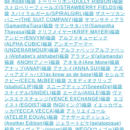
de mode)福袋
ドーリーリボン(DOLLY RIBBON)福袋
‎
ストロベリーフィールズ(STRAWBERRY FIELDS)福
袋
スパイラルガール(SPIRALGIRL)福袋
ザスーツカン
パニー(THE SUIT COMPANY)福袋
サマンサティアラ
(SamanthaTiara)福袋
サマンサタバサ(Samantha
Thavasa)福袋
クリフメイヤー(KRIFF MAYER)福袋
‎
アンビー(ENVYM)福袋
‎
アルファキュービック
(ALPHA CUBIC)福袋
アンダーアーマー
(UNDERARMOUR)福袋
アルファベッツアルファベッ
ト(Alphabet's alphabet)福袋
アラマンダ(allamanda)
福袋
‎
ANOH(アノー)福袋
‎
アネモネ(Ane Mone)福袋
アナップ(ANAP)福袋
アナスイ(ANNA SUI)福袋
‎
アズ
ノゥアズドゥバズ(as know as de base)福袋
セシルマ
クビー(CECIL McBEE)福袋
スタディオクリップ
(studioCLIP)福袋
‎
スニープディップ(SneepDip)福袋
スナイデル(SNIDEL)福袋
エーグル(AIGLE)福袋
‎ヴァ
ンスエクスチェンジ(VENCE EXCHANGE)福袋
‎
エゴ
イスト(EGOIST)福袋
‎INGI(イング)福袋
イエッカヴェ
ッカ(YECCA VECCA)福袋
アトリエイコール
(ATELIER EQUAL)福袋
‎
アナザーエディション
(Another Edition)福袋
ジェラートピケ(gelatopique)
福袋
ヴィヴィアン(vivian)福袋
‎
WEGO(ウィゴー)福袋