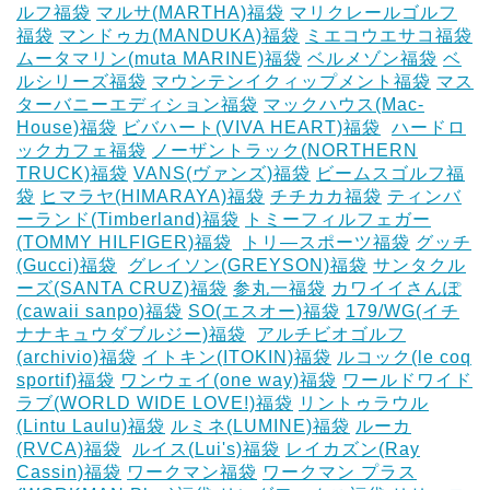
ルフ福袋
マルサ(MARTHA)福袋
マリクレールゴルフ
福袋
マンドゥカ(MANDUKA)福袋
ミエコウエサコ福袋
ムータマリン(muta MARINE)福袋
ベルメゾン福袋
ベ
ルシリーズ福袋
マウンテンイクィップメント福袋
マス
ターバニーエディション福袋
マックハウス(Mac-
House)福袋
ビバハート(VIVA HEART)福袋
‎
ハードロ
ックカフェ福袋
ノーザントラック(NORTHERN
TRUCK)福袋
VANS(ヴァンズ)福袋
ビームスゴルフ福
袋
ヒマラヤ(HIMARAYA)福袋
チチカカ福袋
ティンバ
ーランド(Timberland)福袋
トミーフィルフェガー
(TOMMY HILFIGER)福袋
‎
トリ―スポーツ福袋
グッチ
(Gucci)福袋
‎
グレイソン(GREYSON)福袋
サンタクル
ーズ(SANTA CRUZ)福袋
参丸一福袋
カワイイさんぽ
(cawaii sanpo)福袋
SO(エスオー)福袋
179/WG(イチ
ナナキュウダブルジー)福袋
‎
アルチビオゴルフ
(archivio)福袋
イトキン(ITOKIN)福袋
ルコック(le coq
sportif)福袋
ワンウェイ(one way)福袋
ワールドワイド
ラブ(WORLD WIDE LOVE!)福袋
リントゥラウル
(Lintu Laulu)福袋
ルミネ(LUMINE)福袋
ルーカ
(RVCA)福袋
‎
ルイス(Lui's)福袋
レイカズン(Ray
Cassin)福袋
ワークマン福袋
ワークマン プラス