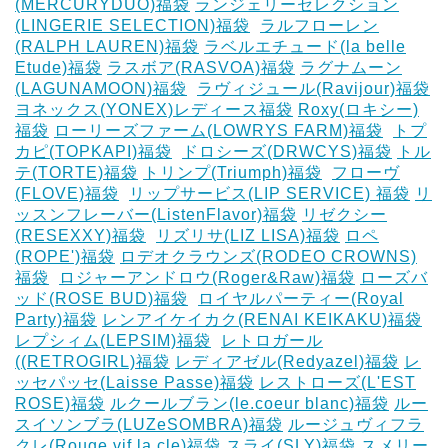
(MERCURYDUO)福袋
ランジェリーセレクション
(LINGERIE SELECTION)福袋
‎
ラルフローレン
(RALPH LAUREN)福袋
ラベルエチュード(la belle
Etude)福袋
ラスボア(RASVOA)福袋
ラグナムーン
(LAGUNAMOON)福袋
‎
ラヴィジュール(Ravijour)福袋
ヨネックス(YONEX)レディース福袋
Roxy(ロキシー)
福袋
ローリーズファーム(LOWRYS FARM)福袋
‎
トプ
カピ(TOPKAPI)福袋
‎
ドロシーズ(DRWCYS)福袋
トル
テ(TORTE)福袋
トリンプ(Triumph)福袋
‎
フローヴ
(FLOVE)福袋
‎
リップサービス(LIP SERVICE) 福袋
リ
ッスンフレーバー(ListenFlavor)福袋
リゼクシー
(RESEXXY)福袋
‎
リズリサ(LIZ LISA)福袋
ロペ
(ROPE')福袋
ロデオクラウンズ(RODEO CROWNS)
福袋
‎
ロジャーアンドロウ(Roger&Raw)福袋
ローズバ
ッド(ROSE BUD)福袋
‎
ロイヤルパーティー(Royal
Party)福袋
レンアイケイカク(RENAI KEIKAKU)福袋
レプシィム(LEPSIM)福袋
‎
レトロガール
((RETROGIRL)福袋
レディアゼル(Redyazel)福袋
レ
ッセパッセ(Laisse Passe)福袋
レストローズ(L'EST
ROSE)福袋
ルクールブラン(le.coeur blanc)福袋
ルー
スイソンブラ(LUZeSOMBRA)福袋
ルージュヴィフラ
クレ(Rouge vif la cle)福袋
スライ(SLY)福袋
スメリー