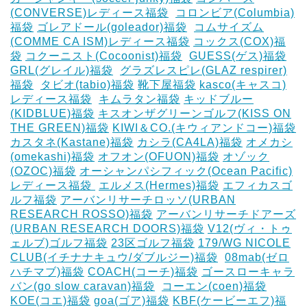
(CONVERSE)レディース福袋
‎
コロンビア(Columbia)
福袋
ゴレアドール(goleador)福袋
‎
コムサイズム
(COMME CA ISM)レディース福袋
コックス(COX)福
袋
コクーニスト(Cocoonist)福袋
‎
GUESS(ゲス)福袋
GRL(グレイル)福袋
‎
グラズレスピレ(GLAZ respirer)
福袋
‎
タビオ(tabio)福袋
靴下屋福袋
kasco(キャスコ)
レディース福袋
‎
キムラタン福袋
キッドブルー
(KIDBLUE)福袋
キスオンザグリーンゴルフ(KISS ON
THE GREEN)福袋
KIWI＆CO.(キウィアンドコー)福袋
カスタネ(Kastane)福袋
カシラ(CA4LA)福袋
‎オメカシ
(omekashi)福袋
オフオン(OFUON)福袋
オゾック
(OZOC)福袋
オーシャンパシフィック(Ocean Pacific)
レディース福袋 ‎
エルメス(Hermes)福袋
エフィカスゴ
ルフ福袋
アーバンリサーチロッソ(URBAN
RESEARCH ROSSO)福袋
アーバンリサーチドアーズ
(URBAN RESEARCH DOORS)福袋
V12(ヴィ・トゥ
ェルブ)ゴルフ福袋
23区ゴルフ福袋
179/WG NICOLE
CLUB(イチナナキュウ/ダブルジー)福袋
‎
08mab(ゼロ
ハチマブ)福袋
COACH(コーチ)福袋
ゴースローキャラ
バン(go slow caravan)福袋
‎
コーエン(coen)福袋
KOE(コエ)福袋
goa(ゴア)福袋
KBF(ケービーエフ)福