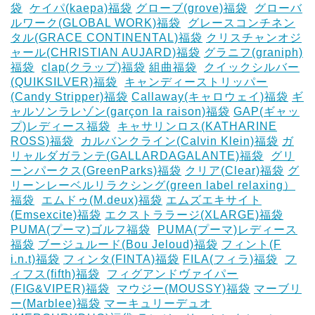
袋
‎
ケイパ(kaepa)福袋
グローブ(grove)福袋
‎
グローバ
ルワーク(GLOBAL WORK)福袋
‎
グレースコンチネン
タル(GRACE CONTINENTAL)福袋
クリスチャンオジ
ャール(CHRISTIAN AUJARD)福袋
グラニフ(graniph)
福袋
‎
clap(クラップ)福袋
組曲福袋
‎
クイックシルバー
(QUIKSILVER)福袋
‎
キャンディーストリッパー
(Candy Stripper)福袋
Callaway(キャロウェイ)福袋
ギ
ャルソンラレゾン(garçon la raison)福袋
GAP(ギャッ
プ)レディース福袋
‎
キャサリンロス(KATHARINE
ROSS)福袋
‎
カルバンクライン(Calvin Klein)福袋
ガ
リャルダガランテ(GALLARDAGALANTE)福袋
‎
グリ
ーンパークス(GreenParks)福袋
クリア(Clear)福袋
グ
リーンレーベルリラクシング(green label relaxing）
福袋
‎
エムドゥ(M.deux)福袋
エムズエキサイト
(Emsexcite)福袋
エクストララージ(XLARGE)福袋
PUMA(プーマ)ゴルフ福袋
‎
PUMA(プーマ)レディース
福袋
ブージュルード(Bou Jeloud)福袋
フィント(F
i.n.t)福袋
フィンタ(FINTA)福袋
‎FILA(フィラ)福袋
‎
フ
ィフス(fifth)福袋
‎
フィグアンドヴァイパー
(FIG&VIPER)福袋
‎
マウジー(MOUSSY)福袋
マーブリ
ー(Marblee)福袋
マーキュリーデュオ