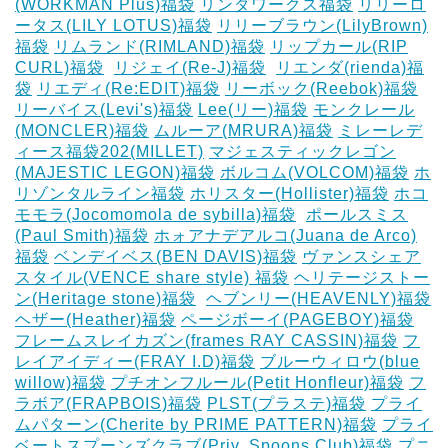
(WORKMAN Plus)福袋
リンダワークス福袋
リリーロ
ータス(LILY LOTUS)福袋
リリーブラウン(LilyBrown)
福袋
リムランド(RIMLAND)福袋
リップカール(RIP
CURL)福袋
‎
リジェイ(Re-J)福袋
‎
リエンダ(rienda)福
袋
リエディ(Re:EDIT)福袋
リーボック(Reebok)福袋
リーバイス(Levi's)福袋
Lee(リー)福袋
モンクレール
(MONCLER)福袋
ムルーア(MRURA)福袋
ミレーレデ
ィース福袋202(MILLET)
マジェスティックレゴン
(MAJESTIC LEGON)福袋
ボルコム(VOLCOM)福袋
ホ
リゾンタルライン福袋
ホリスター(Hollister)福袋
ホコ
モモラ(Jocomomola de sybilla)福袋
‎
ポールスミス
(Paul Smith)福袋
ホォアナデアルコ(Juana de Arco)
福袋
ベンデイベス(BEN DAVIS)福袋
ヴァンスシェア
スタイル(VENCE share style) 福袋
ヘリテージストー
ン(Heritage stone)福袋
‎
ヘブンリー(HEAVENLY)福袋
ヘザー(Heather)福袋
ページボーイ(PAGEBOY)福袋
‎
フレームスレイカズン(frames RAY CASSIN)福袋
フ
レイアイディー(FRAY I.D)福袋
ブルーウィロウ(blue
willow)福袋
プチオンフルール(Petit Honfleur)福袋
フ
ラボア(FRAPBOIS)福袋
PLST(プラステ)福袋
プライ
ムパターン(Cherite by PRIME PATTERN)福袋
プライ
ベートスプーンズクラブ(Priv. Spoons Club)福袋
プニ