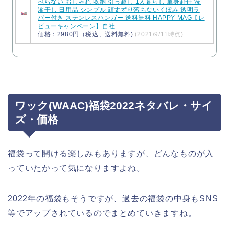
べらない おしゃれ 収納 引っ越し 1人暮らし 単身赴任 洗
濯干し 日用品 シンプル 頑丈ずり落ちないくぼみ 透明ラ
バー付き ステンレスハンガー 送料無料 HAPPY MAG【レ
ビューキャンペーン】自社
価格：2980円（税込、送料無料)
(2021/9/11時点)
ワック(WAAC)福袋2022ネタバレ・サイ
ズ・価格
福袋って開ける楽しみもありますが、どんなものが入
っていたかって気になりますよね。
2022年の福袋もそうですが、過去の福袋の中身もSNS
等でアップされているのでまとめていきますね。