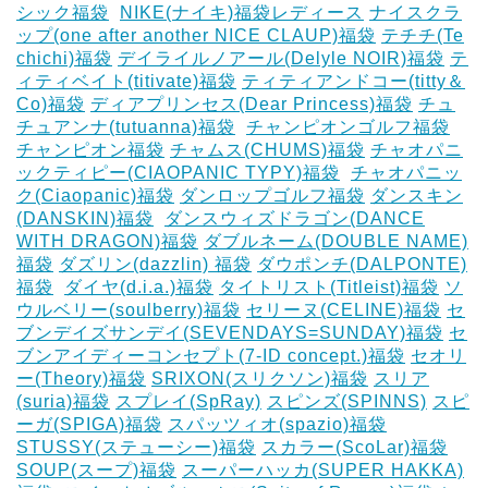
シック福袋
‎
NIKE(ナイキ)福袋レディース
ナイスクラ
ップ(one after another NICE CLAUP)福袋
テチチ(Te
chichi)福袋
デイライルノアール(Delyle NOIR)福袋
テ
ィティベイト(titivate)福袋
ティティアンドコー(titty＆
Co)福袋
ディアプリンセス(Dear Princess)福袋
チュ
チュアンナ(tutuanna)福袋
‎
チャンピオンゴルフ福袋
チャンピオン福袋
チャムス(CHUMS)福袋
チャオパニ
ックティピー(CIAOPANIC TYPY)福袋
‎
チャオパニッ
ク(Ciaopanic)福袋
ダンロップゴルフ福袋
ダンスキン
(DANSKIN)福袋
‎
ダンスウィズドラゴン(DANCE
WITH DRAGON)福袋
ダブルネーム(DOUBLE NAME)
福袋
ダズリン(dazzlin) 福袋
ダウポンチ(DALPONTE)
福袋
‎
ダイヤ(d.i.a.)福袋
タイトリスト(Titleist)福袋
ソ
ウルベリー(soulberry)福袋
セリーヌ(CELINE)福袋
セ
ブンデイズサンデイ(SEVENDAYS=SUNDAY)福袋
セ
ブンアイディーコンセプト(7-ID concept.)福袋
セオリ
ー(Theory)福袋
SRIXON(スリクソン)福袋
スリア
(suria)福袋
スプレイ(SpRay)
スピンズ(SPINNS)
スピ
ーガ(SPIGA)福袋
スパッツィオ(spazio)福袋
STUSSY(ステューシー)福袋
スカラー(ScoLar)福袋
SOUP(スープ)福袋
スーパーハッカ(SUPER HAKKA)