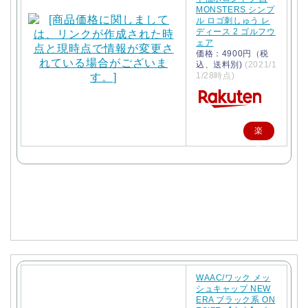
MONSTERS シンプ
ル ロゴ刺しゅう レ
ディース 2 ゴルフウ
ェア
価格：4900円（税
込、送料別)
(2021/1
1/28時点)
楽
天
で
購
入
WAAC/ワック メッ
シュキャップ NEW
ERA ブラック系 ON