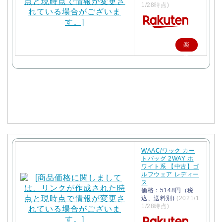
1/28時点)
楽
天
で
購
入
WAAC/ワック カー
トバッグ 2WAY ホ
ワイト系 【中古】ゴ
ルフウェア レディー
ス
価格：5148円（税
込、送料別)
(2021/1
1/28時点)