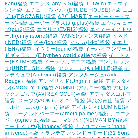
Fam)福袋
エニシス(any SiS)福袋
‎
EDWIN(エドウィ
ン)福袋
‎
エチュードハウス(ETUDE HOUSE)福袋
エゴ
ザル(EGOZARU)福袋
ABC-MART(エービーシー・マ
ート)福袋
エージープラス(a.g.plus)福袋
エウルキュー
ブ(eur3)福袋
エヴリス(EVRIS)福袋
エイミーイストワ
ール(eimy istoire)福袋
‎
VANS(ヴァンズ)福袋
イネド
(INED)福袋
イチ(ichi)福袋
‎
イッカ(ikka)福袋
イエナ
(IENA)福袋
‎
イウミー(eume)福袋
イーハイフンワール
ドギャラリー(E hyphen world gallery)福袋
イートミ
ー(EATME)福袋
イーザッカマニア福袋
アンリレッシ
ュ(UNRELISH）福袋
‎
アンミール(An MILLE)福袋
ア
ンデミュウ(Andemiu)福袋
アンクルージュ(Ank
Rouge）福袋
アングリッド(Ungrid）福袋
アモスタイ
ル(AMOSTYLE)福袋
AUMNIE(アムニー)福袋
アビレ
ックスゴルフ(AVIREX GOLF)福袋
‎
アディダスゴルフ
福袋
‎
スーツのAOKI(アオキ）福袋
洋服の青山 福袋
ア
ールピーエス(r・p・s) 福袋
アイルミネ(iLUMINE)福
袋
‎
アーノルドパーマー(arnold palmer)福袋
アニエス
ベー(agnes b.)福袋
ニーマンバイ(NEIMAN BY)福袋
ニーナミュウ(Ninamew)福袋
ナノユニバース(nano
universe)福袋
トランテアンソンドゥモード(31 Sons