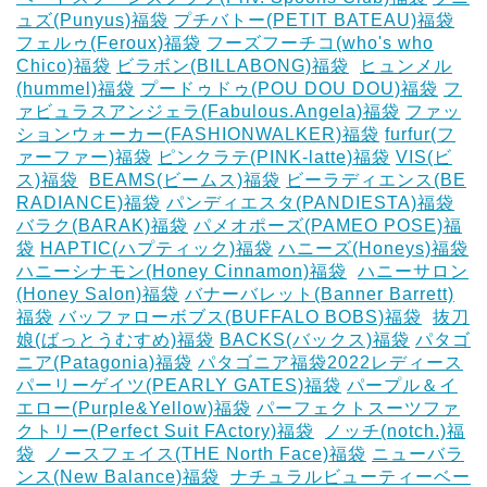
ュズ(Punyus)福袋
プチバトー(PETIT BATEAU)福袋
フェルゥ(Feroux)福袋
フーズフーチコ(who's who
Chico)福袋
ビラボン(BILLABONG)福袋
‎
ヒュンメル
(hummel)福袋
プードゥドゥ(POU DOU DOU)福袋
フ
ァビュラスアンジェラ(Fabulous.Angela)福袋
ファッ
ションウォーカー(FASHIONWALKER)福袋
furfur(フ
ァーファー)福袋
ピンクラテ(PINK-latte)福袋
VIS(ビ
ス)福袋
‎
BEAMS(ビームス)福袋
ビーラディエンス(BE
RADIANCE)福袋
パンディエスタ(PANDIESTA)福袋
バラク(BARAK)福袋
パメオポーズ(PAMEO POSE)福
袋
HAPTIC(ハプティック)福袋
ハニーズ(Honeys)福袋
ハニーシナモン(Honey Cinnamon)福袋
‎
ハニーサロン
(Honey Salon)福袋
バナーバレット(Banner Barrett)
福袋
バッファローボブス(BUFFALO BOBS)福袋
‎
抜刀
娘(ばっとうむすめ)福袋
BACKS(バックス)福袋
パタゴ
ニア(Patagonia)福袋
パタゴニア福袋2022レディース
パーリーゲイツ(PEARLY GATES)福袋
パープル＆イ
エロー(Purple&Yellow)福袋
パーフェクトスーツファ
クトリー(Perfect Suit FActory)福袋
‎
ノッチ(notch.)福
袋
‎
ノースフェイス(THE North Face)福袋
ニューバラ
ンス(New Balance)福袋
‎
ナチュラルビューティーベー