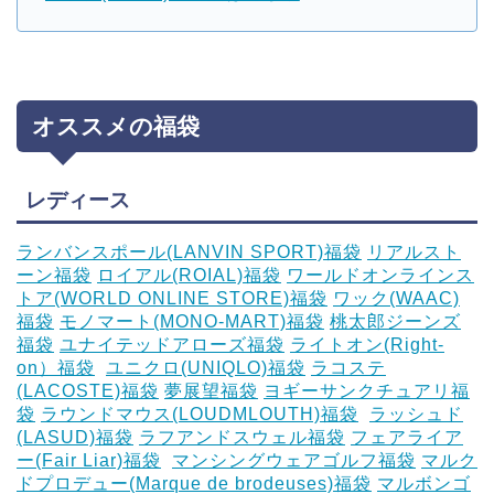
オススメの福袋
レディース
ランバンスポール(LANVIN SPORT)福袋
リアルスト
ーン福袋
ロイアル(ROIAL)福袋
ワールドオンラインス
トア(WORLD ONLINE STORE)福袋
ワック(WAAC)
福袋
モノマート(MONO-MART)福袋
桃太郎ジーンズ
福袋
ユナイテッドアローズ福袋
ライトオン(Right-
on）福袋
‎
ユニクロ(UNIQLO)福袋
ラコステ
(LACOSTE)福袋
夢展望福袋
ヨギーサンクチュアリ福
袋
ラウンドマウス(LOUDMLOUTH)福袋
‎
ラッシュド
(LASUD)福袋
ラフアンドスウェル福袋
フェアライア
ー(Fair Liar)福袋
‎
マンシングウェアゴルフ福袋
マルク
ドプロデュー(Marque de brodeuses)福袋
マルボンゴ