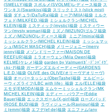
(SMELLY)福袋
スボルメ(SVOLME)レディース福袋
ス
ワンキス(Swankiss)福袋
スリックミスト(slick mist)
福袋
ダチュラ(DaTuRa)福袋
‎ミーア(MIIA)福袋
ミルク
フェド(MILKFED.)福袋
ミシェルクラン(MICHEL
KLEIN)福袋
ミスティック(mystic)福袋
ミスティウー
マン(mysty woman)福袋
ミズノ(MIZUNO)ゴルフ福袋
‎
ミズノ(MIZUNO)レディース福袋
‎
ミニア(minia)福袋
ミッシェルクラン(MICHEL KLEIN)福袋
‎
ミッシュマッ
シュ(MISCH MASCH)福袋
メリージェニー(merry
jenny)福袋
メゾンドリーファー(MAISON DE
REEFUR)福袋
ミラオーウェン(Mila Owen)福袋
‎
KELME(ケレメ)福袋
‎garden by Valmuer(ｶﾞｰﾃﾞﾝﾊﾞｲｳﾞ
ｪﾙﾑｰｱ)福袋
ガーデンズエルイーディー(GARDENS
L.E.D.)福袋
OLIVE des OLIVE(オリーヴデオリーヴ)
福袋
オーバータッシェ(OberTashe)福袋
‎
エルビーシ
ーウィズライフ(LBC with life）福袋
エル(ELLE)福袋
エモダ(EMODA)福袋
エムケーミッシェルクラン(MK
MICHEL KLEIN)福袋
エディー・バウアー(Eddie
Bauer)福袋
エックスガール(X-girl)福袋
ローズバッド
(ROSE BUD)福袋
‎
ラヴィジュール(Ravijour)福袋
エ
ミ(emmi)福袋
エフデ(ef-de)福袋
エニファム(any