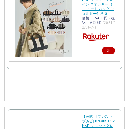
イン ネオレザー ミ
ニ トート バッグ シ
ョルダー付き S
価格：15400円（税
込、送料別)
(2021/1
2/5時点)
楽
天
で
購
入
【公式】[ブレス ト
プカピ] Breath TOP
KAPI スコッチグレ