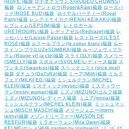
(ROPE')福袋
ロデオクラウンズ(RODEO CROWNS)
福袋
‎
ロジャーアンドロウ(Roger&Raw)福袋
ローズバ
ッド(ROSE BUD)福袋
‎
ロイヤルパーティー(Royal
Party)福袋
レンアイケイカク(RENAI KEIKAKU)福袋
レプシィム(LEPSIM)福袋
‎
レトロガール
((RETROGIRL)福袋
レディアゼル(Redyazel)福袋
レ
ッセパッセ(Laisse Passe)福袋
レストローズ(L'EST
ROSE)福袋
ルクールブラン(le.coeur blanc)福袋
ルー
スイソンブラ(LUZeSOMBRA)福袋
ルージュヴィフラ
クレ(Rouge vif la cle)福袋
スライ(SLY)福袋
スメリー
(SMELLY)福袋
スボルメ(SVOLME)レディース福袋
ス
ワンキス(Swankiss)福袋
スリックミスト(slick mist)
福袋
ダチュラ(DaTuRa)福袋
‎ミーア(MIIA)福袋
ミルク
フェド(MILKFED.)福袋
ミシェルクラン(MICHEL
KLEIN)福袋
ミスティック(mystic)福袋
ミスティウー
マン(mysty woman)福袋
ミズノ(MIZUNO)ゴルフ福袋
‎
ミズノ(MIZUNO)レディース福袋
‎
ミニア(minia)福袋
ミッシェルクラン(MICHEL KLEIN)福袋
‎
ミッシュマッ
シュ(MISCH MASCH)福袋
メリージェニー(merry
jenny)福袋
メゾンドリーファー(MAISON DE
REEFUR)福袋
ミラオーウェン(Mila Owen)福袋
‎
KELME(ケレメ)福袋
‎garden by Valmuer(ｶﾞｰﾃﾞﾝﾊﾞｲｳﾞ