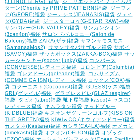
(J.LINDEBERG）福袋
‎
シェリエットバイプライムパ
ターン(Cherite by PRIME PATTERN)福袋
‎
ジーフォ
ア(G/FORE)福袋
ジーナシス(JEANASIS)福袋
ジェイ
ダ(GYDA)福袋
‎
ジースターロゥ(G-STAR RAW)福袋
サンバレー(SUN VALLEY)福袋
‎
サンカンシオン
(3can4on)福袋
サロンドバルコニー(Salon de
Balcony)福袋
ZARA(ザラ)福袋
サマンサモスモス
(SamansaMos2)
‎
サマンサタバサゴルフ福袋
サボイ
(SAVOY)福袋
ザッカボックス(ZAKKA-BOX)福袋
サッ
カージャンキー(soccer junky)福袋
コンバース
(CONVERSE)レディース福袋
‎
コロンビア(Columbia)
福袋
ゴレアドール(goleador)福袋
‎
コムサイズム
(COMME CA ISM)レディース福袋
コックス(COX)福
袋
コクーニスト(Cocoonist)福袋
‎
GUESS(ゲス)福袋
GRL(グレイル)福袋
‎
グラズレスピレ(GLAZ respirer)
福袋
‎
タビオ(tabio)福袋
靴下屋福袋
kasco(キャスコ)
レディース福袋
‎
キムラタン福袋
キッドブルー
(KIDBLUE)福袋
キスオンザグリーンゴルフ(KISS ON
THE GREEN)福袋
KIWI＆CO.(キウィアンドコー)福袋
カスタネ(Kastane)福袋
カシラ(CA4LA)福袋
‎オメカシ
(omekashi)福袋
オフオン(OFUON)福袋
オゾック
(OZOC)福袋
オーシャンパシフィック(Ocean Pacific)