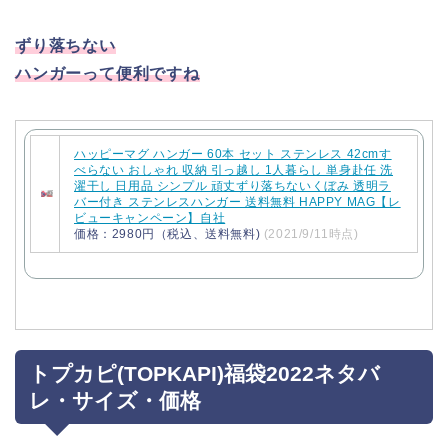
ずり落ちない
ハンガーって便利ですね
ハッピーマグ ハンガー 60本 セット ステンレス 42cmす
べらない おしゃれ 収納 引っ越し 1人暮らし 単身赴任 洗
濯干し 日用品 シンプル 頑丈ずり落ちないくぼみ 透明ラ
バー付き ステンレスハンガー 送料無料 HAPPY MAG【レ
ビューキャンペーン】自社
価格：2980円（税込、送料無料)
(2021/9/11時点)
トプカピ(TOPKAPI)福袋2022ネタバ
レ・サイズ・価格