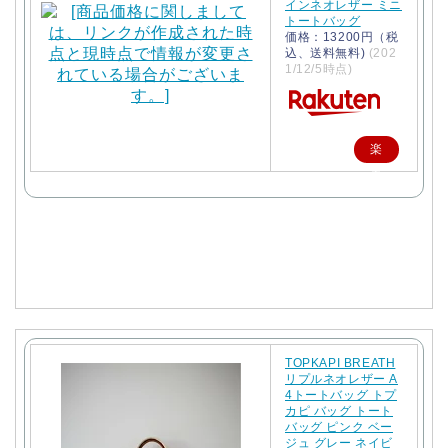
インネオレザー ミニ
トートバッグ
価格：13200円（税
込、送料無料)
(202
1/12/5時点)
楽
天
で
購
入
TOPKAPI BREATH
リプルネオレザー A
4トートバッグ トプ
カピ バッグ トート
バッグ ピンク ベー
ジュ グレー ネイビ