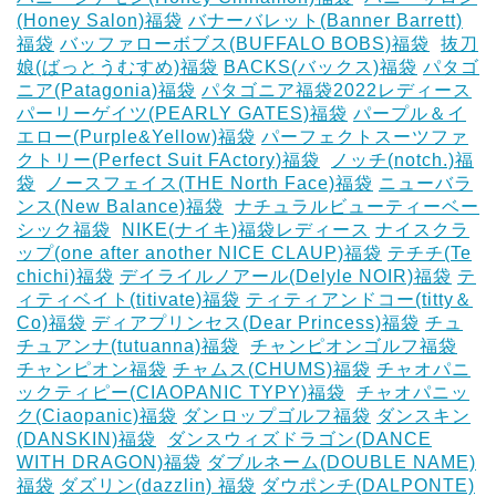
(Honey Salon)福袋
バナーバレット(Banner Barrett)
福袋
バッファローボブス(BUFFALO BOBS)福袋
‎
抜刀
娘(ばっとうむすめ)福袋
BACKS(バックス)福袋
パタゴ
ニア(Patagonia)福袋
パタゴニア福袋2022レディース
パーリーゲイツ(PEARLY GATES)福袋
パープル＆イ
エロー(Purple&Yellow)福袋
パーフェクトスーツファ
クトリー(Perfect Suit FActory)福袋
‎
ノッチ(notch.)福
袋
‎
ノースフェイス(THE North Face)福袋
ニューバラ
ンス(New Balance)福袋
‎
ナチュラルビューティーベー
シック福袋
‎
NIKE(ナイキ)福袋レディース
ナイスクラ
ップ(one after another NICE CLAUP)福袋
テチチ(Te
chichi)福袋
デイライルノアール(Delyle NOIR)福袋
テ
ィティベイト(titivate)福袋
ティティアンドコー(titty＆
Co)福袋
ディアプリンセス(Dear Princess)福袋
チュ
チュアンナ(tutuanna)福袋
‎
チャンピオンゴルフ福袋
チャンピオン福袋
チャムス(CHUMS)福袋
チャオパニ
ックティピー(CIAOPANIC TYPY)福袋
‎
チャオパニッ
ク(Ciaopanic)福袋
ダンロップゴルフ福袋
ダンスキン
(DANSKIN)福袋
‎
ダンスウィズドラゴン(DANCE
WITH DRAGON)福袋
ダブルネーム(DOUBLE NAME)
福袋
ダズリン(dazzlin) 福袋
ダウポンチ(DALPONTE)