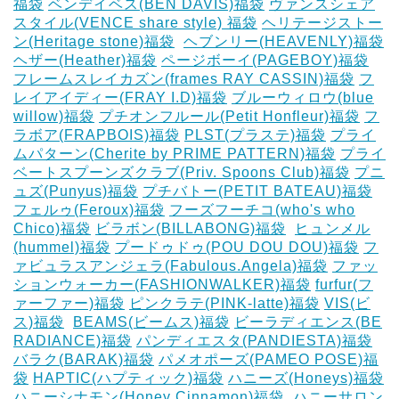
福袋
ベンデイベス(BEN DAVIS)福袋
ヴァンスシェア
スタイル(VENCE share style) 福袋
ヘリテージストー
ン(Heritage stone)福袋
‎
ヘブンリー(HEAVENLY)福袋
ヘザー(Heather)福袋
ページボーイ(PAGEBOY)福袋
‎
フレームスレイカズン(frames RAY CASSIN)福袋
フ
レイアイディー(FRAY I.D)福袋
ブルーウィロウ(blue
willow)福袋
プチオンフルール(Petit Honfleur)福袋
フ
ラボア(FRAPBOIS)福袋
PLST(プラステ)福袋
プライ
ムパターン(Cherite by PRIME PATTERN)福袋
プライ
ベートスプーンズクラブ(Priv. Spoons Club)福袋
プニ
ュズ(Punyus)福袋
プチバトー(PETIT BATEAU)福袋
フェルゥ(Feroux)福袋
フーズフーチコ(who's who
Chico)福袋
ビラボン(BILLABONG)福袋
‎
ヒュンメル
(hummel)福袋
プードゥドゥ(POU DOU DOU)福袋
フ
ァビュラスアンジェラ(Fabulous.Angela)福袋
ファッ
ションウォーカー(FASHIONWALKER)福袋
furfur(フ
ァーファー)福袋
ピンクラテ(PINK-latte)福袋
VIS(ビ
ス)福袋
‎
BEAMS(ビームス)福袋
ビーラディエンス(BE
RADIANCE)福袋
パンディエスタ(PANDIESTA)福袋
バラク(BARAK)福袋
パメオポーズ(PAMEO POSE)福
袋
HAPTIC(ハプティック)福袋
ハニーズ(Honeys)福袋
ハニーシナモン(Honey Cinnamon)福袋
‎
ハニーサロン