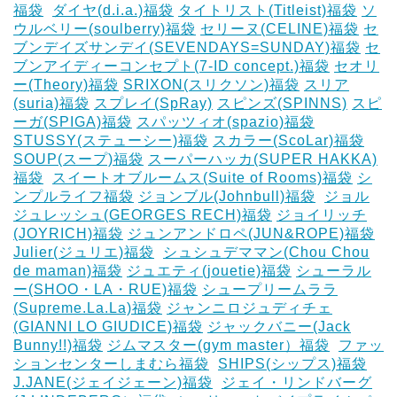
福袋
‎
ダイヤ(d.i.a.)福袋
タイトリスト(Titleist)福袋
ソ
ウルベリー(soulberry)福袋
セリーヌ(CELINE)福袋
セ
ブンデイズサンデイ(SEVENDAYS=SUNDAY)福袋
セ
ブンアイディーコンセプト(7-ID concept.)福袋
セオリ
ー(Theory)福袋
SRIXON(スリクソン)福袋
スリア
(suria)福袋
スプレイ(SpRay)
スピンズ(SPINNS)
スピ
ーガ(SPIGA)福袋
スパッツィオ(spazio)福袋
STUSSY(ステューシー)福袋
スカラー(ScoLar)福袋
SOUP(スープ)福袋
スーパーハッカ(SUPER HAKKA)
福袋
‎
スイートオブルームス(Suite of Rooms)福袋
シ
ンプルライフ福袋
ジョンブル(Johnbull)福袋
‎
ジョル
ジュレッシュ(GEORGES RECH)福袋
ジョイリッチ
(JOYRICH)福袋
ジュンアンドロペ(JUN&ROPE)福袋
Julier(ジュリエ)福袋
‎
シュシュデママン(Chou Chou
de maman)福袋
ジュエティ(jouetie)福袋
シューラル
ー(SHOO・LA・RUE)福袋
シュープリームララ
(Supreme.La.La)福袋
ジャンニロジュディチェ
(GIANNI LO GIUDICE)福袋
ジャックバニー(Jack
Bunny!!)福袋
ジムマスター(gym master）福袋
‎
ファッ
ションセンターしまむら福袋
‎
SHIPS(シップス)福袋
J.JANE(ジェイジェーン)福袋
‎
ジェイ・リンドバーグ