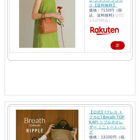
グ ブラウン ブラッ
ク【送料無料】
価格：7150円（税
込、送料無料)
(202
1/12/5時点)
楽
天
で
購
入
【公式】[ブレス ト
プカピ] Breath TOP
KAPI リプルネオレ
ザー ミニトートバッ
グ
価格：13200円（税