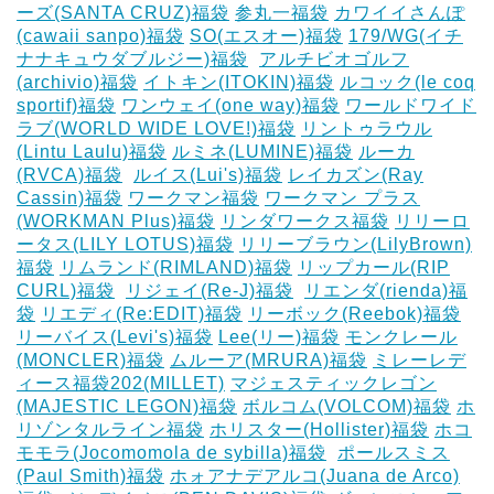
ーズ(SANTA CRUZ)福袋
参丸一福袋
カワイイさんぽ
(cawaii sanpo)福袋
SO(エスオー)福袋
179/WG(イチ
ナナキュウダブルジー)福袋
‎
アルチビオゴルフ
(archivio)福袋
イトキン(ITOKIN)福袋
ルコック(le coq
sportif)福袋
ワンウェイ(one way)福袋
ワールドワイド
ラブ(WORLD WIDE LOVE!)福袋
リントゥラウル
(Lintu Laulu)福袋
ルミネ(LUMINE)福袋
ルーカ
(RVCA)福袋
‎
ルイス(Lui's)福袋
レイカズン(Ray
Cassin)福袋
ワークマン福袋
ワークマン プラス
(WORKMAN Plus)福袋
リンダワークス福袋
リリーロ
ータス(LILY LOTUS)福袋
リリーブラウン(LilyBrown)
福袋
リムランド(RIMLAND)福袋
リップカール(RIP
CURL)福袋
‎
リジェイ(Re-J)福袋
‎
リエンダ(rienda)福
袋
リエディ(Re:EDIT)福袋
リーボック(Reebok)福袋
リーバイス(Levi's)福袋
Lee(リー)福袋
モンクレール
(MONCLER)福袋
ムルーア(MRURA)福袋
ミレーレデ
ィース福袋202(MILLET)
マジェスティックレゴン
(MAJESTIC LEGON)福袋
ボルコム(VOLCOM)福袋
ホ
リゾンタルライン福袋
ホリスター(Hollister)福袋
ホコ
モモラ(Jocomomola de sybilla)福袋
‎
ポールスミス
(Paul Smith)福袋
ホォアナデアルコ(Juana de Arco)