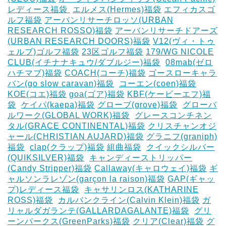
レディース福袋 ‎
エルメス(Hermes)福袋
エフィカスゴ
ルフ福袋
アーバンリサーチロッソ(URBAN
RESEARCH ROSSO)福袋
アーバンリサーチドアーズ
(URBAN RESEARCH DOORS)福袋
V12(ヴィ・トゥ
ェルブ)ゴルフ福袋
23区ゴルフ福袋
179/WG NICOLE
CLUB(イチナナキュウ/ダブルジー)福袋
‎
08mab(ゼロ
ハチマブ)福袋
COACH(コーチ)福袋
ゴースローキャラ
バン(go slow caravan)福袋
‎
コーエン(coen)福袋
KOE(コエ)福袋
goa(ゴア)福袋
KBF(ケービーエフ)福
袋
‎
ケイパ(kaepa)福袋
グローブ(grove)福袋
‎
グローバ
ルワーク(GLOBAL WORK)福袋
‎
グレースコンチネン
タル(GRACE CONTINENTAL)福袋
クリスチャンオジ
ャール(CHRISTIAN AUJARD)福袋
グラニフ(graniph)
福袋
‎
clap(クラップ)福袋
組曲福袋
‎
クイックシルバー
(QUIKSILVER)福袋
‎
キャンディーストリッパー
(Candy Stripper)福袋
Callaway(キャロウェイ)福袋
ギ
ャルソンラレゾン(garçon la raison)福袋
GAP(ギャッ
プ)レディース福袋
‎
キャサリンロス(KATHARINE
ROSS)福袋
‎
カルバンクライン(Calvin Klein)福袋
ガ
リャルダガランテ(GALLARDAGALANTE)福袋
‎
グリ
ーンパークス(GreenParks)福袋
クリア(Clear)福袋
グ