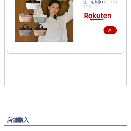
込、送料別)
(2021/1
2/5時点)
楽
天
で
購
入
店舗購入