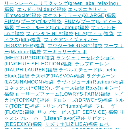
リーンレーベルリラクシング(green label relaxing）
福袋
‎
エムドゥ(M.deux)福袋
エムズエキサイト
(Emsexcite)福袋
エクストララージ(XLARGE)福袋
PUMA(プーマ)ゴルフ福袋
‎
PUMA(プーマ)レディース
福袋
ブージュルード(Bou Jeloud)福袋
フィント(F
i.n.t)福袋
フィンタ(FINTA)福袋
‎FILA(フィラ)福袋
‎
フ
ィフス(fifth)福袋
‎
フィグアンドヴァイパー
(FIG&VIPER)福袋
‎
マウジー(MOUSSY)福袋
マーブリ
ー(Marblee)福袋
マーキュリーデュオ
(MERCURYDUO)福袋
ランジェリーセレクション
(LINGERIE SELECTION)福袋
‎
ラルフローレン
(RALPH LAUREN)福袋
ラベルエチュード(la belle
Etude)福袋
ラスボア(RASVOA)福袋
ラグナムーン
(LAGUNAMOON)福袋
‎
ラヴィジュール(Ravijour)福袋
ヨネックス(YONEX)レディース福袋
Roxy(ロキシー)
福袋
ローリーズファーム(LOWRYS FARM)福袋
‎
トプ
カピ(TOPKAPI)福袋
‎
ドロシーズ(DRWCYS)福袋
トル
テ(TORTE)福袋
トリンプ(Triumph)福袋
‎
フローヴ
(FLOVE)福袋
‎
リップサービス(LIP SERVICE) 福袋
リ
ッスンフレーバー(ListenFlavor)福袋
リゼクシー
(RESEXXY)福袋
‎
リズリサ(LIZ LISA)福袋
ロペ