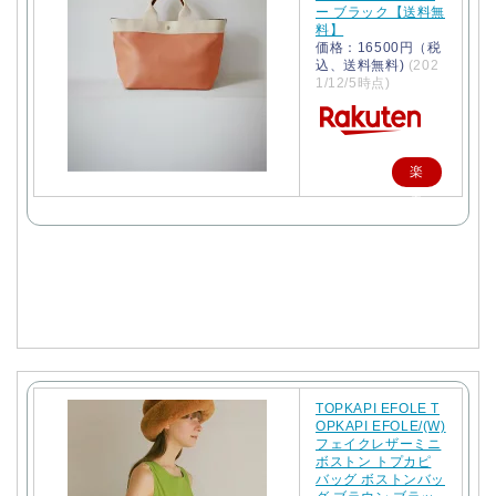
ー ブラック【送料無
料】
価格：16500円（税
込、送料無料)
(202
1/12/5時点)
楽
天
で
購
入
TOPKAPI EFOLE T
OPKAPI EFOLE/(W)
フェイクレザーミニ
ボストン トプカピ
バッグ ボストンバッ