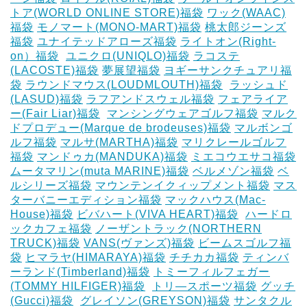
トア(WORLD ONLINE STORE)福袋
ワック(WAAC)
福袋
モノマート(MONO-MART)福袋
桃太郎ジーンズ
福袋
ユナイテッドアローズ福袋
ライトオン(Right-
on）福袋
‎
ユニクロ(UNIQLO)福袋
ラコステ
(LACOSTE)福袋
夢展望福袋
ヨギーサンクチュアリ福
袋
ラウンドマウス(LOUDMLOUTH)福袋
‎
ラッシュド
(LASUD)福袋
ラフアンドスウェル福袋
フェアライア
ー(Fair Liar)福袋
‎
マンシングウェアゴルフ福袋
マルク
ドプロデュー(Marque de brodeuses)福袋
マルボンゴ
ルフ福袋
マルサ(MARTHA)福袋
マリクレールゴルフ
福袋
マンドゥカ(MANDUKA)福袋
ミエコウエサコ福袋
ムータマリン(muta MARINE)福袋
ベルメゾン福袋
ベ
ルシリーズ福袋
マウンテンイクィップメント福袋
マス
ターバニーエディション福袋
マックハウス(Mac-
House)福袋
ビバハート(VIVA HEART)福袋
‎
ハードロ
ックカフェ福袋
ノーザントラック(NORTHERN
TRUCK)福袋
VANS(ヴァンズ)福袋
ビームスゴルフ福
袋
ヒマラヤ(HIMARAYA)福袋
チチカカ福袋
ティンバ
ーランド(Timberland)福袋
トミーフィルフェガー
(TOMMY HILFIGER)福袋
‎
トリ―スポーツ福袋
グッチ
(Gucci)福袋
‎
グレイソン(GREYSON)福袋
サンタクル