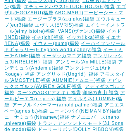
Fam)福袋
エニシス(any SiS)福袋
‎
EDWIN(エドウィ
ン)福袋
‎
エチュードハウス(ETUDE HOUSE)福袋
エゴ
ザル(EGOZARU)福袋
ABC-MART(エービーシー・マ
ート)福袋
エージープラス(a.g.plus)福袋
エウルキュー
ブ(eur3)福袋
エヴリス(EVRIS)福袋
エイミーイストワ
ール(eimy istoire)福袋
‎
VANS(ヴァンズ)福袋
イネド
(INED)福袋
イチ(ichi)福袋
‎
イッカ(ikka)福袋
イエナ
(IENA)福袋
‎
イウミー(eume)福袋
イーハイフンワール
ドギャラリー(E hyphen world gallery)福袋
イートミ
ー(EATME)福袋
イーザッカマニア福袋
アンリレッシ
ュ(UNRELISH）福袋
‎
アンミール(An MILLE)福袋
ア
ンデミュウ(Andemiu)福袋
アンクルージュ(Ank
Rouge）福袋
アングリッド(Ungrid）福袋
アモスタイ
ル(AMOSTYLE)福袋
AUMNIE(アムニー)福袋
アビレ
ックスゴルフ(AVIREX GOLF)福袋
‎
アディダスゴルフ
福袋
‎
スーツのAOKI(アオキ）福袋
洋服の青山 福袋
ア
ールピーエス(r・p・s) 福袋
アイルミネ(iLUMINE)福
袋
‎
アーノルドパーマー(arnold palmer)福袋
アニエス
ベー(agnes b.)福袋
ニーマンバイ(NEIMAN BY)福袋
ニーナミュウ(Ninamew)福袋
ナノユニバース(nano
universe)福袋
トランテアンソンドゥモード(31 Sons
de mode)福袋
ドーリーリボン(DOLLY RIBBON)福袋
‎