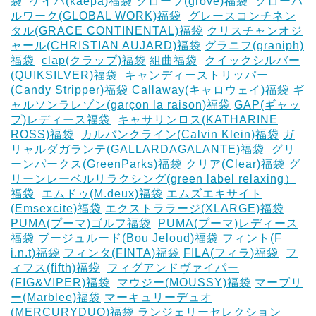
袋
‎
ケイパ(kaepa)福袋
グローブ(grove)福袋
‎
グローバ
ルワーク(GLOBAL WORK)福袋
‎
グレースコンチネン
タル(GRACE CONTINENTAL)福袋
クリスチャンオジ
ャール(CHRISTIAN AUJARD)福袋
グラニフ(graniph)
福袋
‎
clap(クラップ)福袋
組曲福袋
‎
クイックシルバー
(QUIKSILVER)福袋
‎
キャンディーストリッパー
(Candy Stripper)福袋
Callaway(キャロウェイ)福袋
ギ
ャルソンラレゾン(garçon la raison)福袋
GAP(ギャッ
プ)レディース福袋
‎
キャサリンロス(KATHARINE
ROSS)福袋
‎
カルバンクライン(Calvin Klein)福袋
ガ
リャルダガランテ(GALLARDAGALANTE)福袋
‎
グリ
ーンパークス(GreenParks)福袋
クリア(Clear)福袋
グ
リーンレーベルリラクシング(green label relaxing）
福袋
‎
エムドゥ(M.deux)福袋
エムズエキサイト
(Emsexcite)福袋
エクストララージ(XLARGE)福袋
PUMA(プーマ)ゴルフ福袋
‎
PUMA(プーマ)レディース
福袋
ブージュルード(Bou Jeloud)福袋
フィント(F
i.n.t)福袋
フィンタ(FINTA)福袋
‎FILA(フィラ)福袋
‎
フ
ィフス(fifth)福袋
‎
フィグアンドヴァイパー
(FIG&VIPER)福袋
‎
マウジー(MOUSSY)福袋
マーブリ
ー(Marblee)福袋
マーキュリーデュオ
(MERCURYDUO)福袋
ランジェリーセレクション