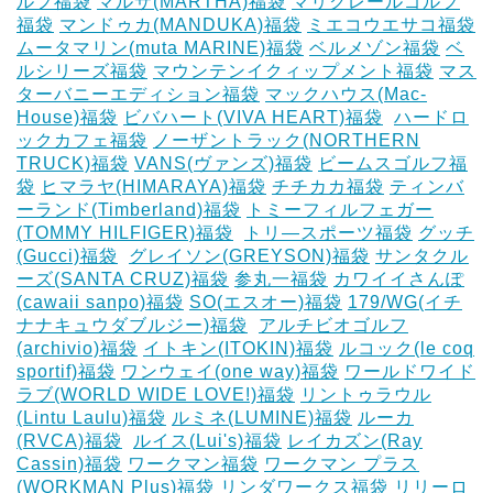
ルフ福袋
マルサ(MARTHA)福袋
マリクレールゴルフ
福袋
マンドゥカ(MANDUKA)福袋
ミエコウエサコ福袋
ムータマリン(muta MARINE)福袋
ベルメゾン福袋
ベ
ルシリーズ福袋
マウンテンイクィップメント福袋
マス
ターバニーエディション福袋
マックハウス(Mac-
House)福袋
ビバハート(VIVA HEART)福袋
‎
ハードロ
ックカフェ福袋
ノーザントラック(NORTHERN
TRUCK)福袋
VANS(ヴァンズ)福袋
ビームスゴルフ福
袋
ヒマラヤ(HIMARAYA)福袋
チチカカ福袋
ティンバ
ーランド(Timberland)福袋
トミーフィルフェガー
(TOMMY HILFIGER)福袋
‎
トリ―スポーツ福袋
グッチ
(Gucci)福袋
‎
グレイソン(GREYSON)福袋
サンタクル
ーズ(SANTA CRUZ)福袋
参丸一福袋
カワイイさんぽ
(cawaii sanpo)福袋
SO(エスオー)福袋
179/WG(イチ
ナナキュウダブルジー)福袋
‎
アルチビオゴルフ
(archivio)福袋
イトキン(ITOKIN)福袋
ルコック(le coq
sportif)福袋
ワンウェイ(one way)福袋
ワールドワイド
ラブ(WORLD WIDE LOVE!)福袋
リントゥラウル
(Lintu Laulu)福袋
ルミネ(LUMINE)福袋
ルーカ
(RVCA)福袋
‎
ルイス(Lui's)福袋
レイカズン(Ray
Cassin)福袋
ワークマン福袋
ワークマン プラス
(WORKMAN Plus)福袋
リンダワークス福袋
リリーロ