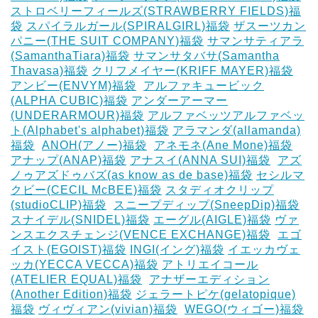
ストロベリーフィールズ(STRAWBERRY FIELDS)福
袋
スパイラルガール(SPIRALGIRL)福袋
ザスーツカン
パニー(THE SUIT COMPANY)福袋
サマンサティアラ
(SamanthaTiara)福袋
サマンサタバサ(Samantha
Thavasa)福袋
クリフメイヤー(KRIFF MAYER)福袋
‎
アンビー(ENVYM)福袋
‎
アルファキュービック
(ALPHA CUBIC)福袋
アンダーアーマー
(UNDERARMOUR)福袋
アルファベッツアルファベッ
ト(Alphabet's alphabet)福袋
アラマンダ(allamanda)
福袋
‎
ANOH(アノー)福袋
‎
アネモネ(Ane Mone)福袋
アナップ(ANAP)福袋
アナスイ(ANNA SUI)福袋
‎
アズ
ノゥアズドゥバズ(as know as de base)福袋
セシルマ
クビー(CECIL McBEE)福袋
スタディオクリップ
(studioCLIP)福袋
‎
スニープディップ(SneepDip)福袋
スナイデル(SNIDEL)福袋
エーグル(AIGLE)福袋
‎ヴァ
ンスエクスチェンジ(VENCE EXCHANGE)福袋
‎
エゴ
イスト(EGOIST)福袋
‎INGI(イング)福袋
イエッカヴェ
ッカ(YECCA VECCA)福袋
アトリエイコール
(ATELIER EQUAL)福袋
‎
アナザーエディション
(Another Edition)福袋
ジェラートピケ(gelatopique)
福袋
ヴィヴィアン(vivian)福袋
‎
WEGO(ウィゴー)福袋