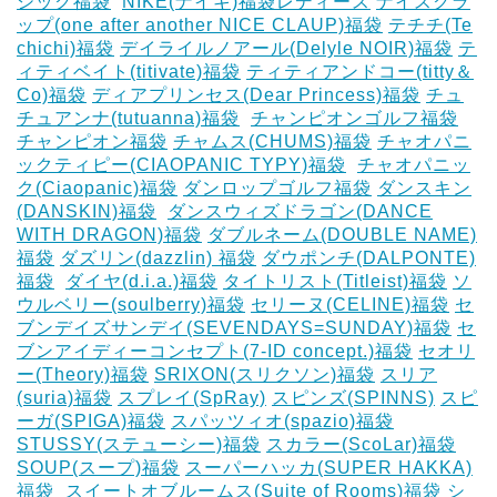
シック福袋
‎
NIKE(ナイキ)福袋レディース
ナイスクラ
ップ(one after another NICE CLAUP)福袋
テチチ(Te
chichi)福袋
デイライルノアール(Delyle NOIR)福袋
テ
ィティベイト(titivate)福袋
ティティアンドコー(titty＆
Co)福袋
ディアプリンセス(Dear Princess)福袋
チュ
チュアンナ(tutuanna)福袋
‎
チャンピオンゴルフ福袋
チャンピオン福袋
チャムス(CHUMS)福袋
チャオパニ
ックティピー(CIAOPANIC TYPY)福袋
‎
チャオパニッ
ク(Ciaopanic)福袋
ダンロップゴルフ福袋
ダンスキン
(DANSKIN)福袋
‎
ダンスウィズドラゴン(DANCE
WITH DRAGON)福袋
ダブルネーム(DOUBLE NAME)
福袋
ダズリン(dazzlin) 福袋
ダウポンチ(DALPONTE)
福袋
‎
ダイヤ(d.i.a.)福袋
タイトリスト(Titleist)福袋
ソ
ウルベリー(soulberry)福袋
セリーヌ(CELINE)福袋
セ
ブンデイズサンデイ(SEVENDAYS=SUNDAY)福袋
セ
ブンアイディーコンセプト(7-ID concept.)福袋
セオリ
ー(Theory)福袋
SRIXON(スリクソン)福袋
スリア
(suria)福袋
スプレイ(SpRay)
スピンズ(SPINNS)
スピ
ーガ(SPIGA)福袋
スパッツィオ(spazio)福袋
STUSSY(ステューシー)福袋
スカラー(ScoLar)福袋
SOUP(スープ)福袋
スーパーハッカ(SUPER HAKKA)
福袋
‎
スイートオブルームス(Suite of Rooms)福袋
シ