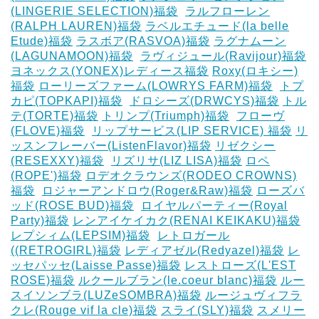
(LINGERIE SELECTION)福袋
‎
ラルフローレン
(RALPH LAUREN)福袋
ラベルエチュード(la belle
Etude)福袋
ラスボア(RASVOA)福袋
ラグナムーン
(LAGUNAMOON)福袋
‎
ラヴィジュール(Ravijour)福袋
ヨネックス(YONEX)レディース福袋
Roxy(ロキシー)
福袋
ローリーズファーム(LOWRYS FARM)福袋
‎
トプ
カピ(TOPKAPI)福袋
‎
ドロシーズ(DRWCYS)福袋
トル
テ(TORTE)福袋
トリンプ(Triumph)福袋
‎
フローヴ
(FLOVE)福袋
‎
リップサービス(LIP SERVICE) 福袋
リ
ッスンフレーバー(ListenFlavor)福袋
リゼクシー
(RESEXXY)福袋
‎
リズリサ(LIZ LISA)福袋
ロペ
(ROPE')福袋
ロデオクラウンズ(RODEO CROWNS)
福袋
‎
ロジャーアンドロウ(Roger&Raw)福袋
ローズバ
ッド(ROSE BUD)福袋
‎
ロイヤルパーティー(Royal
Party)福袋
レンアイケイカク(RENAI KEIKAKU)福袋
レプシィム(LEPSIM)福袋
‎
レトロガール
((RETROGIRL)福袋
レディアゼル(Redyazel)福袋
レ
ッセパッセ(Laisse Passe)福袋
レストローズ(L'EST
ROSE)福袋
ルクールブラン(le.coeur blanc)福袋
ルー
スイソンブラ(LUZeSOMBRA)福袋
ルージュヴィフラ
クレ(Rouge vif la cle)福袋
スライ(SLY)福袋
スメリー