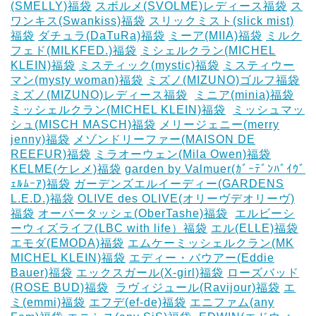
(SMELLY)福袋
スボルメ(SVOLME)レディース福袋
ス
ワンキス(Swankiss)福袋
スリックミスト(slick mist)
福袋
ダチュラ(DaTuRa)福袋
‎ミーア(MIIA)福袋
ミルク
フェド(MILKFED.)福袋
ミシェルクラン(MICHEL
KLEIN)福袋
ミスティック(mystic)福袋
ミスティウー
マン(mysty woman)福袋
ミズノ(MIZUNO)ゴルフ福袋
‎
ミズノ(MIZUNO)レディース福袋
‎
ミニア(minia)福袋
ミッシェルクラン(MICHEL KLEIN)福袋
‎
ミッシュマッ
シュ(MISCH MASCH)福袋
メリージェニー(merry
jenny)福袋
メゾンドリーファー(MAISON DE
REEFUR)福袋
ミラオーウェン(Mila Owen)福袋
‎
KELME(ケレメ)福袋
‎garden by Valmuer(ｶﾞｰﾃﾞﾝﾊﾞｲｳﾞ
ｪﾙﾑｰｱ)福袋
ガーデンズエルイーディー(GARDENS
L.E.D.)福袋
OLIVE des OLIVE(オリーヴデオリーヴ)
福袋
オーバータッシェ(OberTashe)福袋
‎
エルビーシ
ーウィズライフ(LBC with life）福袋
エル(ELLE)福袋
エモダ(EMODA)福袋
エムケーミッシェルクラン(MK
MICHEL KLEIN)福袋
エディー・バウアー(Eddie
Bauer)福袋
エックスガール(X-girl)福袋
ローズバッド
(ROSE BUD)福袋
‎
ラヴィジュール(Ravijour)福袋
エ
ミ(emmi)福袋
エフデ(ef-de)福袋
エニファム(any