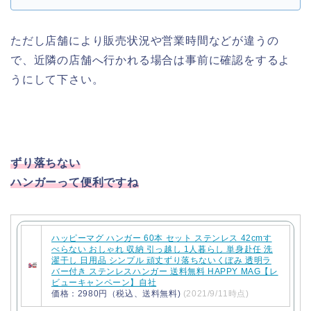
ただし店舗により販売状況や営業時間などが違うの
で、近隣の店舗へ行かれる場合は事前に確認をするよ
うにして下さい。
ずり落ちない
ハンガーって便利ですね
ハッピーマグ ハンガー 60本 セット ステンレス 42cmす
べらない おしゃれ 収納 引っ越し 1人暮らし 単身赴任 洗
濯干し 日用品 シンプル 頑丈ずり落ちないくぼみ 透明ラ
バー付き ステンレスハンガー 送料無料 HAPPY MAG【レ
ビューキャンペーン】自社
価格：2980円（税込、送料無料)
(2021/9/11時点)