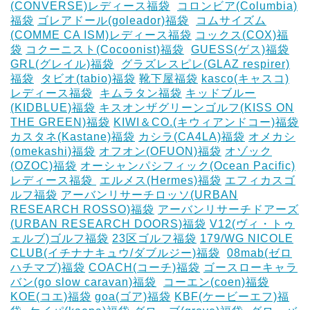
(CONVERSE)レディース福袋
‎
コロンビア(Columbia)
福袋
ゴレアドール(goleador)福袋
‎
コムサイズム
(COMME CA ISM)レディース福袋
コックス(COX)福
袋
コクーニスト(Cocoonist)福袋
‎
GUESS(ゲス)福袋
GRL(グレイル)福袋
‎
グラズレスピレ(GLAZ respirer)
福袋
‎
タビオ(tabio)福袋
靴下屋福袋
kasco(キャスコ)
レディース福袋
‎
キムラタン福袋
キッドブルー
(KIDBLUE)福袋
キスオンザグリーンゴルフ(KISS ON
THE GREEN)福袋
KIWI＆CO.(キウィアンドコー)福袋
カスタネ(Kastane)福袋
カシラ(CA4LA)福袋
‎オメカシ
(omekashi)福袋
オフオン(OFUON)福袋
オゾック
(OZOC)福袋
オーシャンパシフィック(Ocean Pacific)
レディース福袋 ‎
エルメス(Hermes)福袋
エフィカスゴ
ルフ福袋
アーバンリサーチロッソ(URBAN
RESEARCH ROSSO)福袋
アーバンリサーチドアーズ
(URBAN RESEARCH DOORS)福袋
V12(ヴィ・トゥ
ェルブ)ゴルフ福袋
23区ゴルフ福袋
179/WG NICOLE
CLUB(イチナナキュウ/ダブルジー)福袋
‎
08mab(ゼロ
ハチマブ)福袋
COACH(コーチ)福袋
ゴースローキャラ
バン(go slow caravan)福袋
‎
コーエン(coen)福袋
KOE(コエ)福袋
goa(ゴア)福袋
KBF(ケービーエフ)福