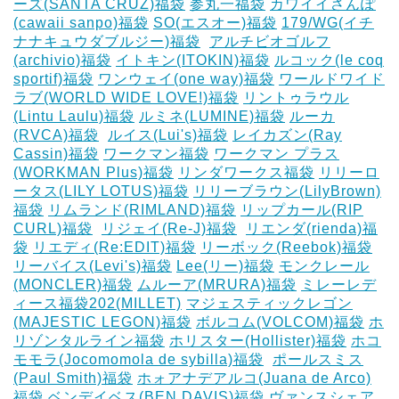
ーズ(SANTA CRUZ)福袋
参丸一福袋
カワイイさんぽ
(cawaii sanpo)福袋
SO(エスオー)福袋
179/WG(イチ
ナナキュウダブルジー)福袋
‎
アルチビオゴルフ
(archivio)福袋
イトキン(ITOKIN)福袋
ルコック(le coq
sportif)福袋
ワンウェイ(one way)福袋
ワールドワイド
ラブ(WORLD WIDE LOVE!)福袋
リントゥラウル
(Lintu Laulu)福袋
ルミネ(LUMINE)福袋
ルーカ
(RVCA)福袋
‎
ルイス(Lui's)福袋
レイカズン(Ray
Cassin)福袋
ワークマン福袋
ワークマン プラス
(WORKMAN Plus)福袋
リンダワークス福袋
リリーロ
ータス(LILY LOTUS)福袋
リリーブラウン(LilyBrown)
福袋
リムランド(RIMLAND)福袋
リップカール(RIP
CURL)福袋
‎
リジェイ(Re-J)福袋
‎
リエンダ(rienda)福
袋
リエディ(Re:EDIT)福袋
リーボック(Reebok)福袋
リーバイス(Levi's)福袋
Lee(リー)福袋
モンクレール
(MONCLER)福袋
ムルーア(MRURA)福袋
ミレーレデ
ィース福袋202(MILLET)
マジェスティックレゴン
(MAJESTIC LEGON)福袋
ボルコム(VOLCOM)福袋
ホ
リゾンタルライン福袋
ホリスター(Hollister)福袋
ホコ
モモラ(Jocomomola de sybilla)福袋
‎
ポールスミス
(Paul Smith)福袋
ホォアナデアルコ(Juana de Arco)
福袋
ベンデイベス(BEN DAVIS)福袋
ヴァンスシェア