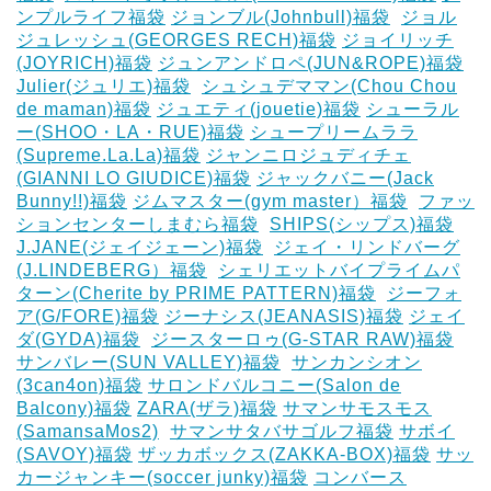
ンプルライフ福袋
ジョンブル(Johnbull)福袋
‎
ジョル
ジュレッシュ(GEORGES RECH)福袋
ジョイリッチ
(JOYRICH)福袋
ジュンアンドロペ(JUN&ROPE)福袋
Julier(ジュリエ)福袋
‎
シュシュデママン(Chou Chou
de maman)福袋
ジュエティ(jouetie)福袋
シューラル
ー(SHOO・LA・RUE)福袋
シュープリームララ
(Supreme.La.La)福袋
ジャンニロジュディチェ
(GIANNI LO GIUDICE)福袋
ジャックバニー(Jack
Bunny!!)福袋
ジムマスター(gym master）福袋
‎
ファッ
ションセンターしまむら福袋
‎
SHIPS(シップス)福袋
J.JANE(ジェイジェーン)福袋
‎
ジェイ・リンドバーグ
(J.LINDEBERG）福袋
‎
シェリエットバイプライムパ
ターン(Cherite by PRIME PATTERN)福袋
‎
ジーフォ
ア(G/FORE)福袋
ジーナシス(JEANASIS)福袋
ジェイ
ダ(GYDA)福袋
‎
ジースターロゥ(G-STAR RAW)福袋
サンバレー(SUN VALLEY)福袋
‎
サンカンシオン
(3can4on)福袋
サロンドバルコニー(Salon de
Balcony)福袋
ZARA(ザラ)福袋
サマンサモスモス
(SamansaMos2)
‎
サマンサタバサゴルフ福袋
サボイ
(SAVOY)福袋
ザッカボックス(ZAKKA-BOX)福袋
サッ
カージャンキー(soccer junky)福袋
コンバース