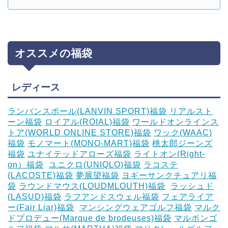
オススメの福袋
レディース
ランバンスポール(LANVIN SPORT)福袋
リアルスト
ーン福袋
ロイアル(ROIAL)福袋
ワールドオンラインス
トア(WORLD ONLINE STORE)福袋
ワック(WAAC)
福袋
モノマート(MONO-MART)福袋
桃太郎ジーンズ
福袋
ユナイテッドアローズ福袋
ライトオン(Right-
on）福袋
‎
ユニクロ(UNIQLO)福袋
ラコステ
(LACOSTE)福袋
夢展望福袋
ヨギーサンクチュアリ福
袋
ラウンドマウス(LOUDMLOUTH)福袋
‎
ラッシュド
(LASUD)福袋
ラフアンドスウェル福袋
フェアライア
ー(Fair Liar)福袋
‎
マンシングウェアゴルフ福袋
マルク
ドプロデュー(Marque de brodeuses)福袋
マルボンゴ