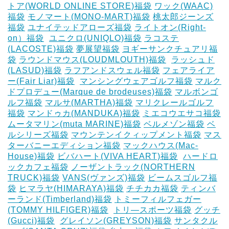
トア(WORLD ONLINE STORE)福袋
ワック(WAAC)
福袋
モノマート(MONO-MART)福袋
桃太郎ジーンズ
福袋
ユナイテッドアローズ福袋
ライトオン(Right-
on）福袋
‎
ユニクロ(UNIQLO)福袋
ラコステ
(LACOSTE)福袋
夢展望福袋
ヨギーサンクチュアリ福
袋
ラウンドマウス(LOUDMLOUTH)福袋
‎
ラッシュド
(LASUD)福袋
ラフアンドスウェル福袋
フェアライア
ー(Fair Liar)福袋
‎
マンシングウェアゴルフ福袋
マルク
ドプロデュー(Marque de brodeuses)福袋
マルボンゴ
ルフ福袋
マルサ(MARTHA)福袋
マリクレールゴルフ
福袋
マンドゥカ(MANDUKA)福袋
ミエコウエサコ福袋
ムータマリン(muta MARINE)福袋
ベルメゾン福袋
ベ
ルシリーズ福袋
マウンテンイクィップメント福袋
マス
ターバニーエディション福袋
マックハウス(Mac-
House)福袋
ビバハート(VIVA HEART)福袋
‎
ハードロ
ックカフェ福袋
ノーザントラック(NORTHERN
TRUCK)福袋
VANS(ヴァンズ)福袋
ビームスゴルフ福
袋
ヒマラヤ(HIMARAYA)福袋
チチカカ福袋
ティンバ
ーランド(Timberland)福袋
トミーフィルフェガー
(TOMMY HILFIGER)福袋
‎
トリ―スポーツ福袋
グッチ
(Gucci)福袋
‎
グレイソン(GREYSON)福袋
サンタクル