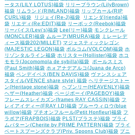
ータス(LILY LOTUS)福袋
リリーブラウン(LilyBrown)
福袋
リムランド(RIMLAND)福袋
リップカール(RIP
CURL)福袋
‎
リジェイ(Re-J)福袋
‎
リエンダ(rienda)福
袋
リエディ(Re:EDIT)福袋
リーボック(Reebok)福袋
リーバイス(Levi's)福袋
Lee(リー)福袋
モンクレール
(MONCLER)福袋
ムルーア(MRURA)福袋
ミレーレデ
ィース福袋202(MILLET)
マジェスティックレゴン
(MAJESTIC LEGON)福袋
ボルコム(VOLCOM)福袋
ホ
リゾンタルライン福袋
ホリスター(Hollister)福袋
ホコ
モモラ(Jocomomola de sybilla)福袋
‎
ポールスミス
(Paul Smith)福袋
ホォアナデアルコ(Juana de Arco)
福袋
ベンデイベス(BEN DAVIS)福袋
ヴァンスシェア
スタイル(VENCE share style) 福袋
ヘリテージストー
ン(Heritage stone)福袋
‎
ヘブンリー(HEAVENLY)福袋
ヘザー(Heather)福袋
ページボーイ(PAGEBOY)福袋
‎
フレームスレイカズン(frames RAY CASSIN)福袋
フ
レイアイディー(FRAY I.D)福袋
ブルーウィロウ(blue
willow)福袋
プチオンフルール(Petit Honfleur)福袋
フ
ラボア(FRAPBOIS)福袋
PLST(プラステ)福袋
プライ
ムパターン(Cherite by PRIME PATTERN)福袋
プライ
ベートスプーンズクラブ(Priv. Spoons Club)福袋
プニ