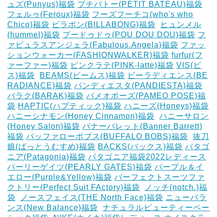
ュズ(Punyus)福袋
プチバトー(PETIT BATEAU)福袋
フェルゥ(Feroux)福袋
フーズフーチコ(who's who
Chico)福袋
ビラボン(BILLABONG)福袋
‎
ヒュンメル
(hummel)福袋
プードゥドゥ(POU DOU DOU)福袋
フ
ァビュラスアンジェラ(Fabulous.Angela)福袋
ファッ
ションウォーカー(FASHIONWALKER)福袋
furfur(フ
ァーファー)福袋
ピンクラテ(PINK-latte)福袋
VIS(ビ
ス)福袋
‎
BEAMS(ビームス)福袋
ビーラディエンス(BE
RADIANCE)福袋
パンディエスタ(PANDIESTA)福袋
バラク(BARAK)福袋
パメオポーズ(PAMEO POSE)福
袋
HAPTIC(ハプティック)福袋
ハニーズ(Honeys)福袋
ハニーシナモン(Honey Cinnamon)福袋
‎
ハニーサロン
(Honey Salon)福袋
バナーバレット(Banner Barrett)
福袋
バッファローボブス(BUFFALO BOBS)福袋
‎
抜刀
娘(ばっとうむすめ)福袋
BACKS(バックス)福袋
パタゴ
ニア(Patagonia)福袋
パタゴニア福袋2022レディース
パーリーゲイツ(PEARLY GATES)福袋
パープル＆イ
エロー(Purple&Yellow)福袋
パーフェクトスーツファ
クトリー(Perfect Suit FActory)福袋
‎
ノッチ(notch.)福
袋
‎
ノースフェイス(THE North Face)福袋
ニューバラ
ンス(New Balance)福袋
‎
ナチュラルビューティーベー