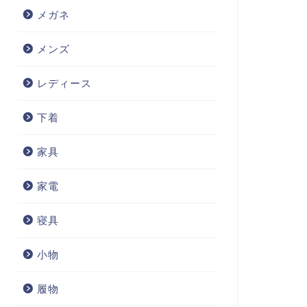
メガネ
メンズ
レディース
下着
家具
家電
寝具
小物
履物