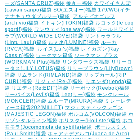
ーズ(SANTA CRUZ)福袋
参丸一福袋
カワイイさんぽ
(cawaii sanpo)福袋
SO(エスオー)福袋
179/WG(イチ
ナナキュウダブルジー)福袋
‎
アルチビオゴルフ
(archivio)福袋
イトキン(ITOKIN)福袋
ルコック(le coq
sportif)福袋
ワンウェイ(one way)福袋
ワールドワイド
ラブ(WORLD WIDE LOVE!)福袋
リントゥラウル
(Lintu Laulu)福袋
ルミネ(LUMINE)福袋
ルーカ
(RVCA)福袋
‎
ルイス(Lui's)福袋
レイカズン(Ray
Cassin)福袋
ワークマン福袋
ワークマン プラス
(WORKMAN Plus)福袋
リンダワークス福袋
リリーロ
ータス(LILY LOTUS)福袋
リリーブラウン(LilyBrown)
福袋
リムランド(RIMLAND)福袋
リップカール(RIP
CURL)福袋
‎
リジェイ(Re-J)福袋
‎
リエンダ(rienda)福
袋
リエディ(Re:EDIT)福袋
リーボック(Reebok)福袋
リーバイス(Levi's)福袋
Lee(リー)福袋
モンクレール
(MONCLER)福袋
ムルーア(MRURA)福袋
ミレーレデ
ィース福袋202(MILLET)
マジェスティックレゴン
(MAJESTIC LEGON)福袋
ボルコム(VOLCOM)福袋
ホ
リゾンタルライン福袋
ホリスター(Hollister)福袋
ホコ
モモラ(Jocomomola de sybilla)福袋
‎
ポールスミス
(Paul Smith)福袋
ホォアナデアルコ(Juana de Arco)