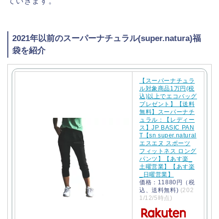
ていきます。
2021年以前のスーパーナチュラル(super.natura)福
袋を紹介
【スーパーナチュラ
ル対象商品1万円(税
込)以上でエコバッグ
プレゼント】【送料
無料】スーパーナチ
ュラル：【レディー
ス】JP BASIC PAN
T【sn super.natural
エスエヌ スポーツ
フィットネス ロング
パンツ】【あす楽_
土曜営業】【あす楽
_日曜営業】
価格：11880円（税
込、送料無料)
(202
1/12/5時点)