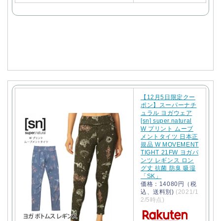
で
購
入
【12月5日限定クー
ポン】スーパーナチ
ュラル ヨガウェア
[sn] super.natural
W プリント ムーブ
メントタイツ 日本正
規品 W MOVEMENT
TIGHT 21FW ヨガパ
ンツ レギンス ロン
グ丈 抗菌 防臭 吸湿
「SK」
価格：14080円（税
込、送料別)
(2021/1
2/5時点)