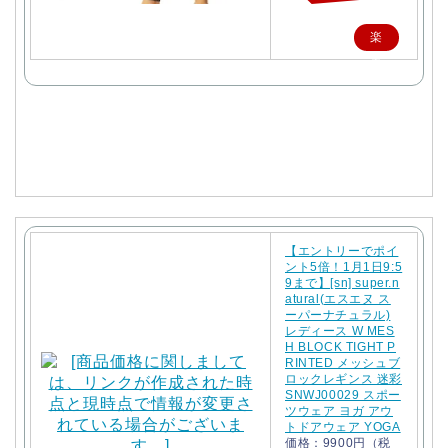
楽
天
で
購
入
【エントリーでポイ
ント5倍！1月1日9:5
9まで】[sn] super.n
atural(エスエヌ ス
ーパーナチュラル)
レディース W MES
H BLOCK TIGHT P
RINTED メッシュブ
ロックレギンス 迷彩
SNWJ00029 スポー
ツウェア ヨガ アウ
トドアウェア YOGA
価格：9900円（税