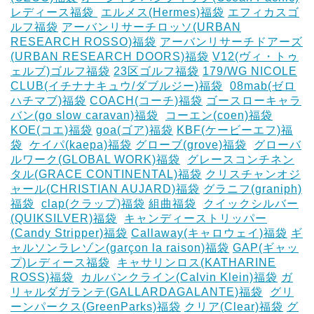
レディース福袋 ‎
エルメス(Hermes)福袋
エフィカスゴ
ルフ福袋
アーバンリサーチロッソ(URBAN
RESEARCH ROSSO)福袋
アーバンリサーチドアーズ
(URBAN RESEARCH DOORS)福袋
V12(ヴィ・トゥ
ェルブ)ゴルフ福袋
23区ゴルフ福袋
179/WG NICOLE
CLUB(イチナナキュウ/ダブルジー)福袋
‎
08mab(ゼロ
ハチマブ)福袋
COACH(コーチ)福袋
ゴースローキャラ
バン(go slow caravan)福袋
‎
コーエン(coen)福袋
KOE(コエ)福袋
goa(ゴア)福袋
KBF(ケービーエフ)福
袋
‎
ケイパ(kaepa)福袋
グローブ(grove)福袋
‎
グローバ
ルワーク(GLOBAL WORK)福袋
‎
グレースコンチネン
タル(GRACE CONTINENTAL)福袋
クリスチャンオジ
ャール(CHRISTIAN AUJARD)福袋
グラニフ(graniph)
福袋
‎
clap(クラップ)福袋
組曲福袋
‎
クイックシルバー
(QUIKSILVER)福袋
‎
キャンディーストリッパー
(Candy Stripper)福袋
Callaway(キャロウェイ)福袋
ギ
ャルソンラレゾン(garçon la raison)福袋
GAP(ギャッ
プ)レディース福袋
‎
キャサリンロス(KATHARINE
ROSS)福袋
‎
カルバンクライン(Calvin Klein)福袋
ガ
リャルダガランテ(GALLARDAGALANTE)福袋
‎
グリ
ーンパークス(GreenParks)福袋
クリア(Clear)福袋
グ