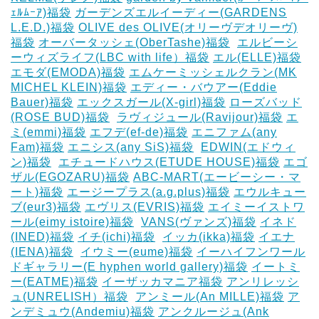
ｪﾙﾑｰｱ)福袋
ガーデンズエルイーディー(GARDENS
L.E.D.)福袋
OLIVE des OLIVE(オリーヴデオリーヴ)
福袋
オーバータッシェ(OberTashe)福袋
‎
エルビーシ
ーウィズライフ(LBC with life）福袋
エル(ELLE)福袋
エモダ(EMODA)福袋
エムケーミッシェルクラン(MK
MICHEL KLEIN)福袋
エディー・バウアー(Eddie
Bauer)福袋
エックスガール(X-girl)福袋
ローズバッド
(ROSE BUD)福袋
‎
ラヴィジュール(Ravijour)福袋
エ
ミ(emmi)福袋
エフデ(ef-de)福袋
エニファム(any
Fam)福袋
エニシス(any SiS)福袋
‎
EDWIN(エドウィ
ン)福袋
‎
エチュードハウス(ETUDE HOUSE)福袋
エゴ
ザル(EGOZARU)福袋
ABC-MART(エービーシー・マ
ート)福袋
エージープラス(a.g.plus)福袋
エウルキュー
ブ(eur3)福袋
エヴリス(EVRIS)福袋
エイミーイストワ
ール(eimy istoire)福袋
‎
VANS(ヴァンズ)福袋
イネド
(INED)福袋
イチ(ichi)福袋
‎
イッカ(ikka)福袋
イエナ
(IENA)福袋
‎
イウミー(eume)福袋
イーハイフンワール
ドギャラリー(E hyphen world gallery)福袋
イートミ
ー(EATME)福袋
イーザッカマニア福袋
アンリレッシ
ュ(UNRELISH）福袋
‎
アンミール(An MILLE)福袋
ア
ンデミュウ(Andemiu)福袋
アンクルージュ(Ank