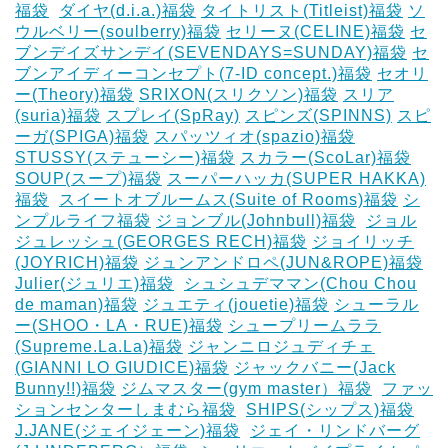
福袋
‎
ダイヤ(d.i.a.)福袋
タイトリスト(Titleist)福袋
ソ
ウルベリー(soulberry)福袋
セリーヌ(CELINE)福袋
セ
ブンデイズサンデイ(SEVENDAYS=SUNDAY)福袋
セ
ブンアイディーコンセプト(7-ID concept.)福袋
セオリ
ー(Theory)福袋
SRIXON(スリクソン)福袋
スリア
(suria)福袋
スプレイ(SpRay)
スピンズ(SPINNS)
スピ
ーガ(SPIGA)福袋
スパッツィオ(spazio)福袋
STUSSY(ステューシー)福袋
スカラー(ScoLar)福袋
SOUP(スープ)福袋
スーパーハッカ(SUPER HAKKA)
福袋
‎
スイートオブルームス(Suite of Rooms)福袋
シ
ンプルライフ福袋
ジョンブル(Johnbull)福袋
‎
ジョル
ジュレッシュ(GEORGES RECH)福袋
ジョイリッチ
(JOYRICH)福袋
ジュンアンドロペ(JUN&ROPE)福袋
Julier(ジュリエ)福袋
‎
シュシュデママン(Chou Chou
de maman)福袋
ジュエティ(jouetie)福袋
シューラル
ー(SHOO・LA・RUE)福袋
シュープリームララ
(Supreme.La.La)福袋
ジャンニロジュディチェ
(GIANNI LO GIUDICE)福袋
ジャックバニー(Jack
Bunny!!)福袋
ジムマスター(gym master）福袋
‎
ファッ
ションセンターしまむら福袋
‎
SHIPS(シップス)福袋
J.JANE(ジェイジェーン)福袋
‎
ジェイ・リンドバーグ