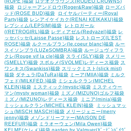
(ROPE')福袋
ロデオクラウンズ(RODEO CROWNS)
福袋
‎
ロジャーアンドロウ(Roger&Raw)福袋
ローズバ
ッド(ROSE BUD)福袋
‎
ロイヤルパーティー(Royal
Party)福袋
レンアイケイカク(RENAI KEIKAKU)福袋
レプシィム(LEPSIM)福袋
‎
レトロガール
((RETROGIRL)福袋
レディアゼル(Redyazel)福袋
レ
ッセパッセ(Laisse Passe)福袋
レストローズ(L'EST
ROSE)福袋
ルクールブラン(le.coeur blanc)福袋
ルー
スイソンブラ(LUZeSOMBRA)福袋
ルージュヴィフラ
クレ(Rouge vif la cle)福袋
スライ(SLY)福袋
スメリー
(SMELLY)福袋
スボルメ(SVOLME)レディース福袋
ス
ワンキス(Swankiss)福袋
スリックミスト(slick mist)
福袋
ダチュラ(DaTuRa)福袋
‎ミーア(MIIA)福袋
ミルク
フェド(MILKFED.)福袋
ミシェルクラン(MICHEL
KLEIN)福袋
ミスティック(mystic)福袋
ミスティウー
マン(mysty woman)福袋
ミズノ(MIZUNO)ゴルフ福袋
‎
ミズノ(MIZUNO)レディース福袋
‎
ミニア(minia)福袋
ミッシェルクラン(MICHEL KLEIN)福袋
‎
ミッシュマッ
シュ(MISCH MASCH)福袋
メリージェニー(merry
jenny)福袋
メゾンドリーファー(MAISON DE
REEFUR)福袋
ミラオーウェン(Mila Owen)福袋
‎
KELME(ケレメ)福袋
‎garden by Valmuer(ｶﾞｰﾃﾞﾝﾊﾞｲｳﾞ