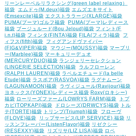
リーンレーベルリラクシング(green label relaxing）
福袋
‎
エムドゥ(M.deux)福袋
エムズエキサイト
(Emsexcite)福袋
エクストララージ(XLARGE)福袋
PUMA(プーマ)ゴルフ福袋
‎
PUMA(プーマ)レディース
福袋
ブージュルード(Bou Jeloud)福袋
フィント(F
i.n.t)福袋
フィンタ(FINTA)福袋
‎FILA(フィラ)福袋
‎
フ
ィフス(fifth)福袋
‎
フィグアンドヴァイパー
(FIG&VIPER)福袋
‎
マウジー(MOUSSY)福袋
マーブリ
ー(Marblee)福袋
マーキュリーデュオ
(MERCURYDUO)福袋
ランジェリーセレクション
(LINGERIE SELECTION)福袋
‎
ラルフローレン
(RALPH LAUREN)福袋
ラベルエチュード(la belle
Etude)福袋
ラスボア(RASVOA)福袋
ラグナムーン
(LAGUNAMOON)福袋
‎
ラヴィジュール(Ravijour)福袋
ヨネックス(YONEX)レディース福袋
Roxy(ロキシー)
福袋
ローリーズファーム(LOWRYS FARM)福袋
‎
トプ
カピ(TOPKAPI)福袋
‎
ドロシーズ(DRWCYS)福袋
トル
テ(TORTE)福袋
トリンプ(Triumph)福袋
‎
フローヴ
(FLOVE)福袋
‎
リップサービス(LIP SERVICE) 福袋
リ
ッスンフレーバー(ListenFlavor)福袋
リゼクシー
(RESEXXY)福袋
‎
リズリサ(LIZ LISA)福袋
ロペ