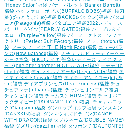
(Honey Salon)福袋
バナーバレット(Banner Barrett)
福袋
バッファローボブス(BUFFALO BOBS)福袋
‎
抜刀
娘(ばっとうむすめ)福袋
BACKS(バックス)福袋
パタゴ
ニア(Patagonia)福袋
パタゴニア福袋2022レディース
パーリーゲイツ(PEARLY GATES)福袋
パープル＆イ
エロー(Purple&Yellow)福袋
パーフェクトスーツファ
クトリー(Perfect Suit FActory)福袋
‎
ノッチ(notch.)福
袋
‎
ノースフェイス(THE North Face)福袋
ニューバラ
ンス(New Balance)福袋
‎
ナチュラルビューティーベー
シック福袋
‎
NIKE(ナイキ)福袋レディース
ナイスクラ
ップ(one after another NICE CLAUP)福袋
テチチ(Te
chichi)福袋
デイライルノアール(Delyle NOIR)福袋
テ
ィティベイト(titivate)福袋
ティティアンドコー(titty＆
Co)福袋
ディアプリンセス(Dear Princess)福袋
チュ
チュアンナ(tutuanna)福袋
‎
チャンピオンゴルフ福袋
チャンピオン福袋
チャムス(CHUMS)福袋
チャオパニ
ックティピー(CIAOPANIC TYPY)福袋
‎
チャオパニッ
ク(Ciaopanic)福袋
ダンロップゴルフ福袋
ダンスキン
(DANSKIN)福袋
‎
ダンスウィズドラゴン(DANCE
WITH DRAGON)福袋
ダブルネーム(DOUBLE NAME)
福袋
ダズリン(dazzlin) 福袋
ダウポンチ(DALPONTE)