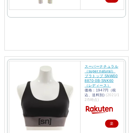
天
で
購
入
スーパーナチュラル
（super.natural）
ブラトップ SNW00
8870-0B-SNK60
（レディース）
価格：1947円（税
込、送料別)
(2021/1
2/5時点)
楽
天