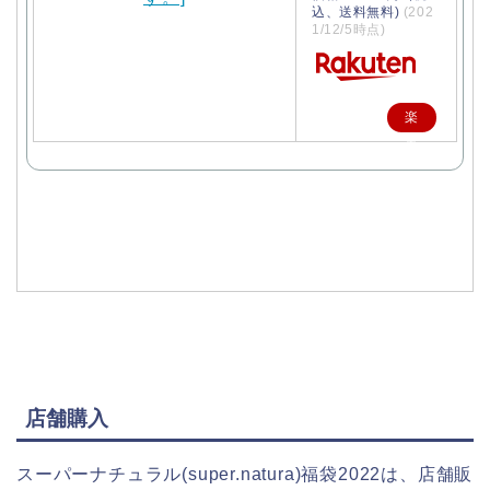
込、送料無料)
(202
1/12/5時点)
楽
天
で
購
入
店舗購入
スーパーナチュラル(super.natura)福袋2022は、店舗販