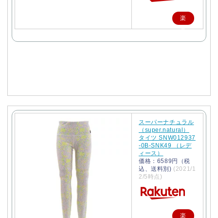
楽
天
で
購
入
スーパーナチュラル
（super.natural）
タイツ SNW012937
-0B-SNK49 （レデ
ィース）
価格：6589円（税
込、送料別)
(2021/1
2/5時点)
楽