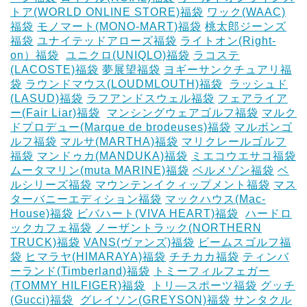
トア(WORLD ONLINE STORE)福袋
ワック(WAAC)
福袋
モノマート(MONO-MART)福袋
桃太郎ジーンズ
福袋
ユナイテッドアローズ福袋
ライトオン(Right-
on）福袋
‎
ユニクロ(UNIQLO)福袋
ラコステ
(LACOSTE)福袋
夢展望福袋
ヨギーサンクチュアリ福
袋
ラウンドマウス(LOUDMLOUTH)福袋
‎
ラッシュド
(LASUD)福袋
ラフアンドスウェル福袋
フェアライア
ー(Fair Liar)福袋
‎
マンシングウェアゴルフ福袋
マルク
ドプロデュー(Marque de brodeuses)福袋
マルボンゴ
ルフ福袋
マルサ(MARTHA)福袋
マリクレールゴルフ
福袋
マンドゥカ(MANDUKA)福袋
ミエコウエサコ福袋
ムータマリン(muta MARINE)福袋
ベルメゾン福袋
ベ
ルシリーズ福袋
マウンテンイクィップメント福袋
マス
ターバニーエディション福袋
マックハウス(Mac-
House)福袋
ビバハート(VIVA HEART)福袋
‎
ハードロ
ックカフェ福袋
ノーザントラック(NORTHERN
TRUCK)福袋
VANS(ヴァンズ)福袋
ビームスゴルフ福
袋
ヒマラヤ(HIMARAYA)福袋
チチカカ福袋
ティンバ
ーランド(Timberland)福袋
トミーフィルフェガー
(TOMMY HILFIGER)福袋
‎
トリ―スポーツ福袋
グッチ
(Gucci)福袋
‎
グレイソン(GREYSON)福袋
サンタクル