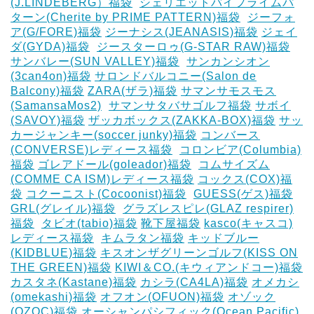
(J.LINDEBERG）福袋
‎
シェリエットバイプライムパ
ターン(Cherite by PRIME PATTERN)福袋
‎
ジーフォ
ア(G/FORE)福袋
ジーナシス(JEANASIS)福袋
ジェイ
ダ(GYDA)福袋
‎
ジースターロゥ(G-STAR RAW)福袋
サンバレー(SUN VALLEY)福袋
‎
サンカンシオン
(3can4on)福袋
サロンドバルコニー(Salon de
Balcony)福袋
ZARA(ザラ)福袋
サマンサモスモス
(SamansaMos2)
‎
サマンサタバサゴルフ福袋
サボイ
(SAVOY)福袋
ザッカボックス(ZAKKA-BOX)福袋
サッ
カージャンキー(soccer junky)福袋
コンバース
(CONVERSE)レディース福袋
‎
コロンビア(Columbia)
福袋
ゴレアドール(goleador)福袋
‎
コムサイズム
(COMME CA ISM)レディース福袋
コックス(COX)福
袋
コクーニスト(Cocoonist)福袋
‎
GUESS(ゲス)福袋
GRL(グレイル)福袋
‎
グラズレスピレ(GLAZ respirer)
福袋
‎
タビオ(tabio)福袋
靴下屋福袋
kasco(キャスコ)
レディース福袋
‎
キムラタン福袋
キッドブルー
(KIDBLUE)福袋
キスオンザグリーンゴルフ(KISS ON
THE GREEN)福袋
KIWI＆CO.(キウィアンドコー)福袋
カスタネ(Kastane)福袋
カシラ(CA4LA)福袋
‎オメカシ
(omekashi)福袋
オフオン(OFUON)福袋
オゾック
(OZOC)福袋
オーシャンパシフィック(Ocean Pacific)