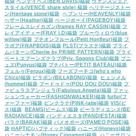
福袋
ベンデイベス(BEN DAVIS)福袋
ヴァンスシェア
スタイル(VENCE share style) 福袋
ヘリテージストー
ン(Heritage stone)福袋
‎
ヘブンリー(HEAVENLY)福袋
ヘザー(Heather)福袋
ページボーイ(PAGEBOY)福袋
‎
フレームスレイカズン(frames RAY CASSIN)福袋
フ
レイアイディー(FRAY I.D)福袋
ブルーウィロウ(blue
willow)福袋
プチオンフルール(Petit Honfleur)福袋
フ
ラボア(FRAPBOIS)福袋
PLST(プラステ)福袋
プライ
ムパターン(Cherite by PRIME PATTERN)福袋
プライ
ベートスプーンズクラブ(Priv. Spoons Club)福袋
プニ
ュズ(Punyus)福袋
プチバトー(PETIT BATEAU)福袋
フェルゥ(Feroux)福袋
フーズフーチコ(who's who
Chico)福袋
ビラボン(BILLABONG)福袋
‎
ヒュンメル
(hummel)福袋
プードゥドゥ(POU DOU DOU)福袋
フ
ァビュラスアンジェラ(Fabulous.Angela)福袋
ファッ
ションウォーカー(FASHIONWALKER)福袋
furfur(フ
ァーファー)福袋
ピンクラテ(PINK-latte)福袋
VIS(ビ
ス)福袋
‎
BEAMS(ビームス)福袋
ビーラディエンス(BE
RADIANCE)福袋
パンディエスタ(PANDIESTA)福袋
バラク(BARAK)福袋
パメオポーズ(PAMEO POSE)福
袋
HAPTIC(ハプティック)福袋
ハニーズ(Honeys)福袋
ハニーシナモン(Honey Cinnamon)福袋
‎
ハニーサロン