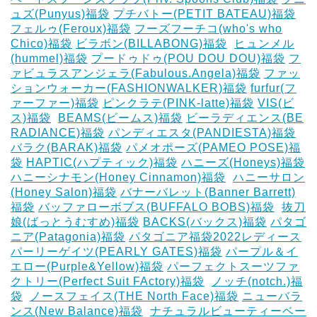
ュズ(Punyus)福袋
プチバトー(PETIT BATEAU)福袋
フェルゥ(Feroux)福袋
フーズフーチコ(who's who
Chico)福袋
ビラボン(BILLABONG)福袋
‎
ヒュンメル
(hummel)福袋
プードゥドゥ(POU DOU DOU)福袋
フ
ァビュラスアンジェラ(Fabulous.Angela)福袋
ファッ
ションウォーカー(FASHIONWALKER)福袋
furfur(フ
ァーファー)福袋
ピンクラテ(PINK-latte)福袋
VIS(ビ
ス)福袋
‎
BEAMS(ビームス)福袋
ビーラディエンス(BE
RADIANCE)福袋
パンディエスタ(PANDIESTA)福袋
バラク(BARAK)福袋
パメオポーズ(PAMEO POSE)福
袋
HAPTIC(ハプティック)福袋
ハニーズ(Honeys)福袋
ハニーシナモン(Honey Cinnamon)福袋
‎
ハニーサロン
(Honey Salon)福袋
バナーバレット(Banner Barrett)
福袋
バッファローボブス(BUFFALO BOBS)福袋
‎
抜刀
娘(ばっとうむすめ)福袋
BACKS(バックス)福袋
パタゴ
ニア(Patagonia)福袋
パタゴニア福袋2022レディース
パーリーゲイツ(PEARLY GATES)福袋
パープル＆イ
エロー(Purple&Yellow)福袋
パーフェクトスーツファ
クトリー(Perfect Suit FActory)福袋
‎
ノッチ(notch.)福
袋
‎
ノースフェイス(THE North Face)福袋
ニューバラ
ンス(New Balance)福袋
‎
ナチュラルビューティーベー