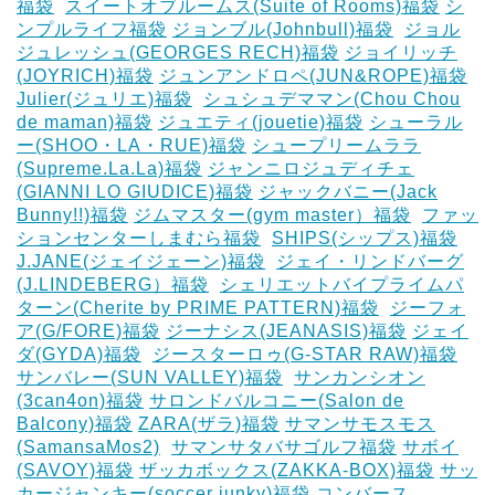
福袋
‎
スイートオブルームス(Suite of Rooms)福袋
シ
ンプルライフ福袋
ジョンブル(Johnbull)福袋
‎
ジョル
ジュレッシュ(GEORGES RECH)福袋
ジョイリッチ
(JOYRICH)福袋
ジュンアンドロペ(JUN&ROPE)福袋
Julier(ジュリエ)福袋
‎
シュシュデママン(Chou Chou
de maman)福袋
ジュエティ(jouetie)福袋
シューラル
ー(SHOO・LA・RUE)福袋
シュープリームララ
(Supreme.La.La)福袋
ジャンニロジュディチェ
(GIANNI LO GIUDICE)福袋
ジャックバニー(Jack
Bunny!!)福袋
ジムマスター(gym master）福袋
‎
ファッ
ションセンターしまむら福袋
‎
SHIPS(シップス)福袋
J.JANE(ジェイジェーン)福袋
‎
ジェイ・リンドバーグ
(J.LINDEBERG）福袋
‎
シェリエットバイプライムパ
ターン(Cherite by PRIME PATTERN)福袋
‎
ジーフォ
ア(G/FORE)福袋
ジーナシス(JEANASIS)福袋
ジェイ
ダ(GYDA)福袋
‎
ジースターロゥ(G-STAR RAW)福袋
サンバレー(SUN VALLEY)福袋
‎
サンカンシオン
(3can4on)福袋
サロンドバルコニー(Salon de
Balcony)福袋
ZARA(ザラ)福袋
サマンサモスモス
(SamansaMos2)
‎
サマンサタバサゴルフ福袋
サボイ
(SAVOY)福袋
ザッカボックス(ZAKKA-BOX)福袋
サッ
カージャンキー(soccer junky)福袋
コンバース