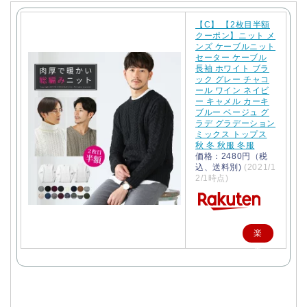
【C】 【2枚目半額
クーポン】ニット メ
ンズ ケーブルニット
セーター ケーブル
長袖 ホワイト ブラ
ック グレー チャコ
ール ワイン ネイビ
ー キャメル カーキ
ブルー ベージュ グ
ラデ グラデーション
ミックス トップス
秋 冬 秋服 冬服
価格：2480円（税
込、送料別)
(2021/1
2/1時点)
楽
天
で
購