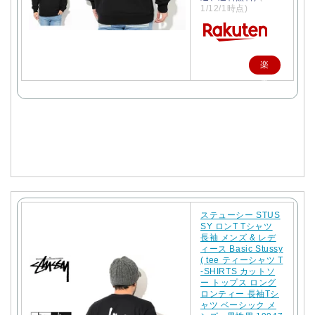
1/12/1時点)
楽
天
で
購
入
ステューシー STUS
SY ロンT Tシャツ
長袖 メンズ & レデ
ィース Basic Stussy
( tee ティーシャツ T
-SHIRTS カットソ
ー トップス ロング
ロンティー 長袖Tシ
ャツ ベーシック メ