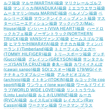
ルフ福袋
マルサ(MARTHA)福袋
マリクレールゴルフ
福袋
マンドゥカ(MANDUKA)福袋
ミエコウエサコ福袋
ムータマリン(muta MARINE)福袋
ベルメゾン福袋
ベ
ルシリーズ福袋
マウンテンイクィップメント福袋
マス
ターバニーエディション福袋
マックハウス(Mac-
House)福袋
ビバハート(VIVA HEART)福袋
‎
ハードロ
ックカフェ福袋
ノーザントラック(NORTHERN
TRUCK)福袋
VANS(ヴァンズ)福袋
ビームスゴルフ福
袋
ヒマラヤ(HIMARAYA)福袋
チチカカ福袋
ティンバ
ーランド(Timberland)福袋
トミーフィルフェガー
(TOMMY HILFIGER)福袋
‎
トリ―スポーツ福袋
グッチ
(Gucci)福袋
‎
グレイソン(GREYSON)福袋
サンタクル
ーズ(SANTA CRUZ)福袋
参丸一福袋
カワイイさんぽ
(cawaii sanpo)福袋
SO(エスオー)福袋
179/WG(イチ
ナナキュウダブルジー)福袋
‎
アルチビオゴルフ
(archivio)福袋
イトキン(ITOKIN)福袋
ルコック(le coq
sportif)福袋
ワンウェイ(one way)福袋
ワールドワイド
ラブ(WORLD WIDE LOVE!)福袋
リントゥラウル
(Lintu Laulu)福袋
ルミネ(LUMINE)福袋
ルーカ
(RVCA)福袋
‎
ルイス(Lui's)福袋
レイカズン(Ray
Cassin)福袋
ワークマン福袋
ワークマン プラス