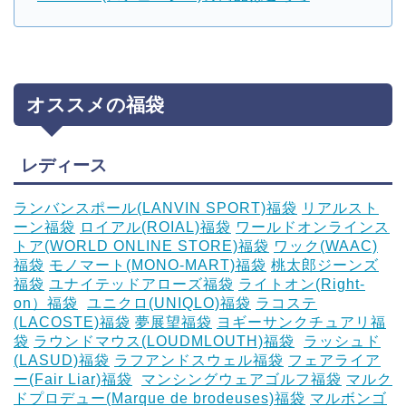
オススメの福袋
レディース
ランバンスポール(LANVIN SPORT)福袋
リアルスト
ーン福袋
ロイアル(ROIAL)福袋
ワールドオンラインス
トア(WORLD ONLINE STORE)福袋
ワック(WAAC)
福袋
モノマート(MONO-MART)福袋
桃太郎ジーンズ
福袋
ユナイテッドアローズ福袋
ライトオン(Right-
on）福袋
‎
ユニクロ(UNIQLO)福袋
ラコステ
(LACOSTE)福袋
夢展望福袋
ヨギーサンクチュアリ福
袋
ラウンドマウス(LOUDMLOUTH)福袋
‎
ラッシュド
(LASUD)福袋
ラフアンドスウェル福袋
フェアライア
ー(Fair Liar)福袋
‎
マンシングウェアゴルフ福袋
マルク
ドプロデュー(Marque de brodeuses)福袋
マルボンゴ