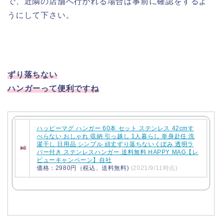
で、近隣の店舗へ行かれる場合は事前に確認をするよ
うにして下さい。
ずり落ちない
ハンガーって便利ですね
ハッピーマグ ハンガー 60本 セット ステンレス 42cmす
べらない おしゃれ 収納 引っ越し 1人暮らし 単身赴任 洗
濯干し 日用品 シンプル 頑丈ずり落ちないくぼみ 透明ラ
バー付き ステンレスハンガー 送料無料 HAPPY MAG【レ
ビューキャンペーン】自社
価格：2980円（税込、送料無料)
(2021/9/11時点)