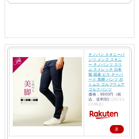
で
購
入
チノパン スキニーパ
ンツ メンズ スキニ
ー チノパンツ スリ
ム ストレッチ 日本
製 国産 ピケ テーパ
ード 美脚 パンツ ボ
トムス ゴルフウェア
ゴルフパンツ
価格：9900円（税
込、送料別)
(2021/1
2/1時点)
楽
天