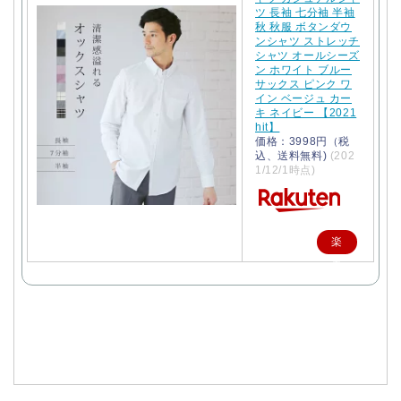
ツ 長袖 七分袖 半袖
秋 秋服 ボタンダウ
ンシャツ ストレッチ
シャツ オールシーズ
ン ホワイト ブルー
サックス ピンク ワ
イン ベージュ カー
キ ネイビー 【2021
hit】
価格：3998円（税
込、送料無料)
(202
1/12/1時点)
楽
天
で
購
入