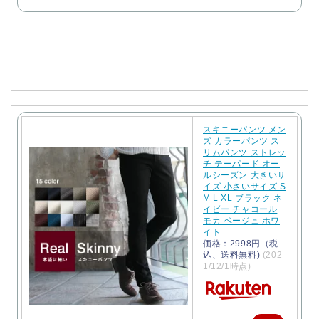
で
購
入
スキニーパンツ メン
ズ カラーパンツ ス
リムパンツ ストレッ
チ テーパード オー
ルシーズン 大きいサ
イズ 小さいサイズ S
M L XL ブラック ネ
イビー チャコール
モカ ベージュ ホワ
イト
価格：2998円（税
込、送料無料)
(202
1/12/1時点)