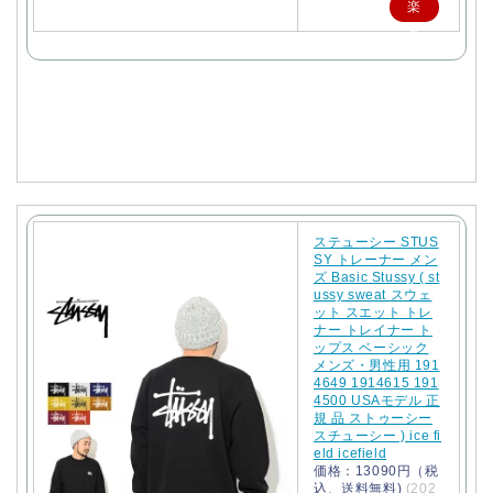
楽
天
で
購
入
ステューシー STUS
SY トレーナー メン
ズ Basic Stussy ( st
ussy sweat スウェ
ット スエット トレ
ナー トレイナー ト
ップス ベーシック
メンズ・男性用 191
4649 1914615 191
4500 USAモデル 正
規 品 ストゥーシー
スチューシー ) ice fi
eld icefield
価格：13090円（税
込、送料無料)
(202