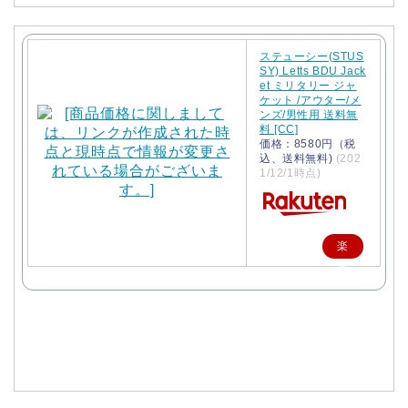
ステューシー(STUS
SY) Letts BDU Jack
et ミリタリー ジャ
ケット /アウター/メ
ンズ/男性用 送料無
料 [CC]
価格：8580円（税
込、送料無料)
(202
1/12/1時点)
楽
天
で
購
入