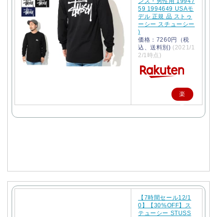
ンズ・男性用 19947
59 1994649 USAモ
デル 正規 品 ストゥ
ーシー スチューシー
)
価格：7260円（税
込、送料別)
(2021/1
2/1時点)
楽
天
で
購
入
【7時間セール12/1
0】【30%OFF】ス
テューシー STUSS