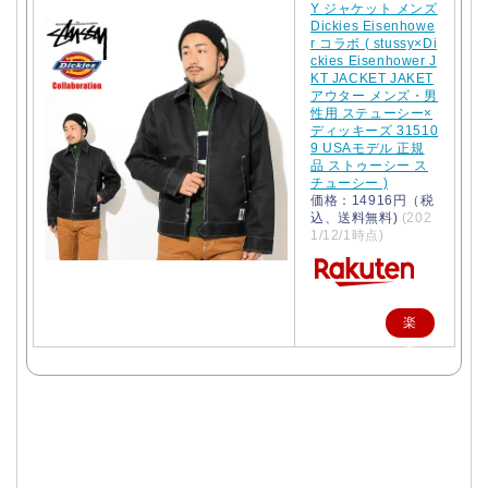
Y ジャケット メンズ
Dickies Eisenhowe
r コラボ ( stussy×Di
ckies Eisenhower J
KT JACKET JAKET
アウター メンズ・男
性用 ステューシー×
ディッキーズ 31510
9 USAモデル 正規
品 ストゥーシー ス
チューシー )
価格：14916円（税
込、送料無料)
(202
1/12/1時点)
楽
天
で
購
入