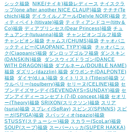
シック福袋
‎
NIKE(ナイキ)福袋レディース
ナイスクラ
ップ(one after another NICE CLAUP)福袋
テチチ(Te
chichi)福袋
デイライルノアール(Delyle NOIR)福袋
テ
ィティベイト(titivate)福袋
ティティアンドコー(titty＆
Co)福袋
ディアプリンセス(Dear Princess)福袋
チュ
チュアンナ(tutuanna)福袋
‎
チャンピオンゴルフ福袋
チャンピオン福袋
チャムス(CHUMS)福袋
チャオパニ
ックティピー(CIAOPANIC TYPY)福袋
‎
チャオパニッ
ク(Ciaopanic)福袋
ダンロップゴルフ福袋
ダンスキン
(DANSKIN)福袋
‎
ダンスウィズドラゴン(DANCE
WITH DRAGON)福袋
ダブルネーム(DOUBLE NAME)
福袋
ダズリン(dazzlin) 福袋
ダウポンチ(DALPONTE)
福袋
‎
ダイヤ(d.i.a.)福袋
タイトリスト(Titleist)福袋
ソ
ウルベリー(soulberry)福袋
セリーヌ(CELINE)福袋
セ
ブンデイズサンデイ(SEVENDAYS=SUNDAY)福袋
セ
ブンアイディーコンセプト(7-ID concept.)福袋
セオリ
ー(Theory)福袋
SRIXON(スリクソン)福袋
スリア
(suria)福袋
スプレイ(SpRay)
スピンズ(SPINNS)
スピ
ーガ(SPIGA)福袋
スパッツィオ(spazio)福袋
STUSSY(ステューシー)福袋
スカラー(ScoLar)福袋
SOUP(スープ)福袋
スーパーハッカ(SUPER HAKKA)