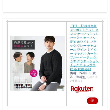
入
【C】 【2枚目半額
クーポン】ニット メ
ンズ ケーブルニット
セーター ケーブル
長袖 ホワイト ブラ
ック グレー チャコ
ール ワイン ネイビ
ー キャメル カーキ
ブルー ベージュ グ
ラデ グラデーション
ミックス トップス
秋 冬 秋服 冬服
価格：2480円（税
込、送料別)
(2021/1
2/1時点)
楽
天