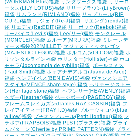
(WORKMAN Plus)福袋
リンダワークス福袋
リリーロ
ータス(LILY LOTUS)福袋
リリーブラウン(LilyBrown)
福袋
リムランド(RIMLAND)福袋
リップカール(RIP
CURL)福袋
‎
リジェイ(Re-J)福袋
‎
リエンダ(rienda)福
袋
リエディ(Re:EDIT)福袋
リーボック(Reebok)福袋
リーバイス(Levi's)福袋
Lee(リー)福袋
モンクレール
(MONCLER)福袋
ムルーア(MRURA)福袋
ミレーレデ
ィース福袋202(MILLET)
マジェスティックレゴン
(MAJESTIC LEGON)福袋
ボルコム(VOLCOM)福袋
ホ
リゾンタルライン福袋
ホリスター(Hollister)福袋
ホコ
モモラ(Jocomomola de sybilla)福袋
‎
ポールスミス
(Paul Smith)福袋
ホォアナデアルコ(Juana de Arco)
福袋
ベンデイベス(BEN DAVIS)福袋
ヴァンスシェア
スタイル(VENCE share style) 福袋
ヘリテージストー
ン(Heritage stone)福袋
‎
ヘブンリー(HEAVENLY)福袋
ヘザー(Heather)福袋
ページボーイ(PAGEBOY)福袋
‎
フレームスレイカズン(frames RAY CASSIN)福袋
フ
レイアイディー(FRAY I.D)福袋
ブルーウィロウ(blue
willow)福袋
プチオンフルール(Petit Honfleur)福袋
フ
ラボア(FRAPBOIS)福袋
PLST(プラステ)福袋
プライ
ムパターン(Cherite by PRIME PATTERN)福袋
プライ
ベートスプーンズクラブ(Priv. Spoons Club)福袋
プニ