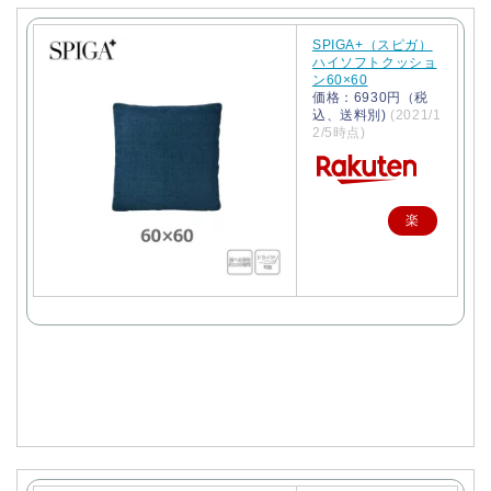
SPIGA+（スピガ）
ハイソフトクッショ
ン60×60
価格：6930円（税
込、送料別)
(2021/1
2/5時点)
楽
天
で
購
入