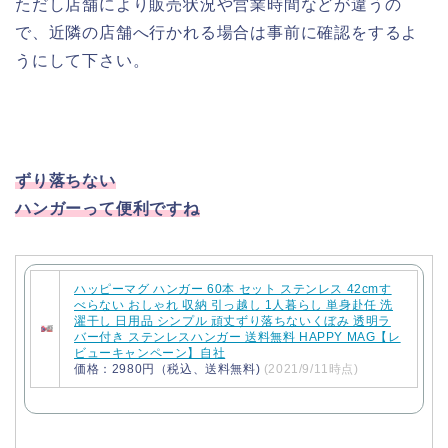
ただし店舗により販売状況や営業時間などが違うの
で、近隣の店舗へ行かれる場合は事前に確認をするよ
うにして下さい。
ずり落ちない
ハンガーって便利ですね
ハッピーマグ ハンガー 60本 セット ステンレス 42cmす
べらない おしゃれ 収納 引っ越し 1人暮らし 単身赴任 洗
濯干し 日用品 シンプル 頑丈ずり落ちないくぼみ 透明ラ
バー付き ステンレスハンガー 送料無料 HAPPY MAG【レ
ビューキャンペーン】自社
価格：2980円（税込、送料無料)
(2021/9/11時点)