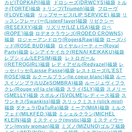
カピ(TOPKAPI)福袋
‎
ドロシーズ(DRWCYS)福袋
トル
テ(TORTE)福袋
トリンプ(Triumph)福袋
‎
フローヴ
(FLOVE)福袋
‎
リップサービス(LIP SERVICE) 福袋
リ
ッスンフレーバー(ListenFlavor)福袋
リゼクシー
(RESEXXY)福袋
‎
リズリサ(LIZ LISA)福袋
ロペ
(ROPE')福袋
ロデオクラウンズ(RODEO CROWNS)
福袋
‎
ロジャーアンドロウ(Roger&Raw)福袋
ローズバ
ッド(ROSE BUD)福袋
‎
ロイヤルパーティー(Royal
Party)福袋
レンアイケイカク(RENAI KEIKAKU)福袋
レプシィム(LEPSIM)福袋
‎
レトロガール
((RETROGIRL)福袋
レディアゼル(Redyazel)福袋
レ
ッセパッセ(Laisse Passe)福袋
レストローズ(L'EST
ROSE)福袋
ルクールブラン(le.coeur blanc)福袋
ルー
スイソンブラ(LUZeSOMBRA)福袋
ルージュヴィフラ
クレ(Rouge vif la cle)福袋
スライ(SLY)福袋
スメリー
(SMELLY)福袋
スボルメ(SVOLME)レディース福袋
ス
ワンキス(Swankiss)福袋
スリックミスト(slick mist)
福袋
ダチュラ(DaTuRa)福袋
‎ミーア(MIIA)福袋
ミルク
フェド(MILKFED.)福袋
ミシェルクラン(MICHEL
KLEIN)福袋
ミスティック(mystic)福袋
ミスティウー
マン(mysty woman)福袋
ミズノ(MIZUNO)ゴルフ福袋
‎