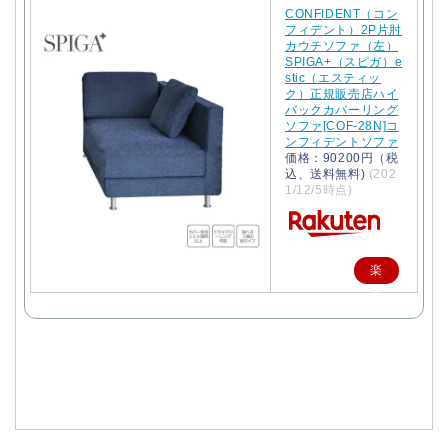
CONFIDENT（コン
フィデント）2P片肘
カウチソファ（左）
SPIGA+（スピガ）e
stic（エスティッ
ク）正規販売店ハイ
バックカバーリング
ソファ[COF-28N]コ
ンフィデントソファ
価格：90200円（税
込、送料無料)
(202
1/12/5時点)
楽
天
で
購
入