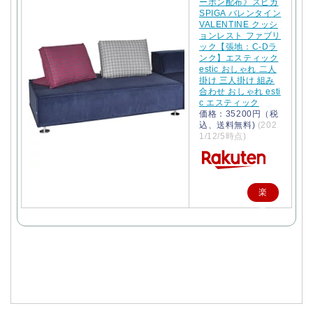
ーポン配布》スピガ
SPIGA バレンタイン
VALENTINE クッシ
ョンレスト ファブリ
ック【張地：C-Dラ
ンク】エスティック
estic おしゃれ 二人
掛け 三人掛け 組み
合わせ おしゃれ esti
c エスティック
価格：35200円（税
込、送料無料)
(202
1/12/5時点)
楽
天
で
購
入