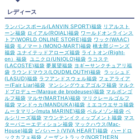
レディース
ランバンスポール(LANVIN SPORT)福袋
リアルスト
ーン福袋
ロイアル(ROIAL)福袋
ワールドオンラインス
トア(WORLD ONLINE STORE)福袋
ワック(WAAC)
福袋
モノマート(MONO-MART)福袋
桃太郎ジーンズ
福袋
ユナイテッドアローズ福袋
ライトオン(Right-
on）福袋
‎
ユニクロ(UNIQLO)福袋
ラコステ
(LACOSTE)福袋
夢展望福袋
ヨギーサンクチュアリ福
袋
ラウンドマウス(LOUDMLOUTH)福袋
‎
ラッシュド
(LASUD)福袋
ラフアンドスウェル福袋
フェアライア
ー(Fair Liar)福袋
‎
マンシングウェアゴルフ福袋
マルク
ドプロデュー(Marque de brodeuses)福袋
マルボンゴ
ルフ福袋
マルサ(MARTHA)福袋
マリクレールゴルフ
福袋
マンドゥカ(MANDUKA)福袋
ミエコウエサコ福袋
ムータマリン(muta MARINE)福袋
ベルメゾン福袋
ベ
ルシリーズ福袋
マウンテンイクィップメント福袋
マス
ターバニーエディション福袋
マックハウス(Mac-
House)福袋
ビバハート(VIVA HEART)福袋
‎
ハードロ
ックカフェ福袋
ノーザントラック(NORTHERN