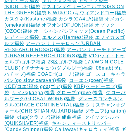
レディース福袋
‎
キムラタン福袋
キッドブルー
(KIDBLUE)福袋
キスオンザグリーンゴルフ(KISS ON
THE GREEN)福袋
KIWI＆CO.(キウィアンドコー)福袋
カスタネ(Kastane)福袋
カシラ(CA4LA)福袋
‎オメカシ
(omekashi)福袋
オフオン(OFUON)福袋
オゾック
(OZOC)福袋
オーシャンパシフィック(Ocean Pacific)
レディース福袋 ‎
エルメス(Hermes)福袋
エフィカスゴ
ルフ福袋
アーバンリサーチロッソ(URBAN
RESEARCH ROSSO)福袋
アーバンリサーチドアーズ
(URBAN RESEARCH DOORS)福袋
V12(ヴィ・トゥ
ェルブ)ゴルフ福袋
23区ゴルフ福袋
179/WG NICOLE
CLUB(イチナナキュウ/ダブルジー)福袋
‎
08mab(ゼロ
ハチマブ)福袋
COACH(コーチ)福袋
ゴースローキャラ
バン(go slow caravan)福袋
‎
コーエン(coen)福袋
KOE(コエ)福袋
goa(ゴア)福袋
KBF(ケービーエフ)福
袋
‎
ケイパ(kaepa)福袋
グローブ(grove)福袋
‎
グローバ
ルワーク(GLOBAL WORK)福袋
‎
グレースコンチネン
タル(GRACE CONTINENTAL)福袋
クリスチャンオジ
ャール(CHRISTIAN AUJARD)福袋
グラニフ(graniph)
福袋
‎
clap(クラップ)福袋
組曲福袋
‎
クイックシルバー
(QUIKSILVER)福袋
‎
キャンディーストリッパー
(Candy Stripper)福袋
Callaway(キャロウェイ)福袋
ギ