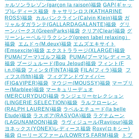
ャルソンラレゾン(garçon la raison)福袋
GAP(ギャッ
プ)レディース福袋
‎
キャサリンロス(KATHARINE
ROSS)福袋
‎
カルバンクライン(Calvin Klein)福袋
ガ
リャルダガランテ(GALLARDAGALANTE)福袋
‎
グリ
ーンパークス(GreenParks)福袋
クリア(Clear)福袋
グ
リーンレーベルリラクシング(green label relaxing）
福袋
‎
エムドゥ(M.deux)福袋
エムズエキサイト
(Emsexcite)福袋
エクストララージ(XLARGE)福袋
PUMA(プーマ)ゴルフ福袋
‎
PUMA(プーマ)レディース
福袋
ブージュルード(Bou Jeloud)福袋
フィント(F
i.n.t)福袋
フィンタ(FINTA)福袋
‎FILA(フィラ)福袋
‎
フ
ィフス(fifth)福袋
‎
フィグアンドヴァイパー
(FIG&VIPER)福袋
‎
マウジー(MOUSSY)福袋
マーブリ
ー(Marblee)福袋
マーキュリーデュオ
(MERCURYDUO)福袋
ランジェリーセレクション
(LINGERIE SELECTION)福袋
‎
ラルフローレン
(RALPH LAUREN)福袋
ラベルエチュード(la belle
Etude)福袋
ラスボア(RASVOA)福袋
ラグナムーン
(LAGUNAMOON)福袋
‎
ラヴィジュール(Ravijour)福袋
ヨネックス(YONEX)レディース福袋
Roxy(ロキシー)
福袋
ローリーズファーム(LOWRYS FARM)福袋
‎
トプ