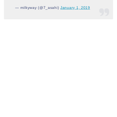
— milkyway (@7_asahi)
January 1, 2019