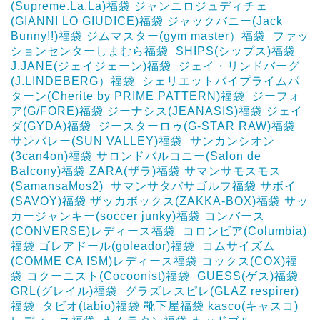
(Supreme.La.La)福袋
ジャンニロジュディチェ
(GIANNI LO GIUDICE)福袋
ジャックバニー(Jack
Bunny!!)福袋
ジムマスター(gym master）福袋
‎
ファッ
ションセンターしまむら福袋
‎
SHIPS(シップス)福袋
J.JANE(ジェイジェーン)福袋
‎
ジェイ・リンドバーグ
(J.LINDEBERG）福袋
‎
シェリエットバイプライムパ
ターン(Cherite by PRIME PATTERN)福袋
‎
ジーフォ
ア(G/FORE)福袋
ジーナシス(JEANASIS)福袋
ジェイ
ダ(GYDA)福袋
‎
ジースターロゥ(G-STAR RAW)福袋
サンバレー(SUN VALLEY)福袋
‎
サンカンシオン
(3can4on)福袋
サロンドバルコニー(Salon de
Balcony)福袋
ZARA(ザラ)福袋
サマンサモスモス
(SamansaMos2)
‎
サマンサタバサゴルフ福袋
サボイ
(SAVOY)福袋
ザッカボックス(ZAKKA-BOX)福袋
サッ
カージャンキー(soccer junky)福袋
コンバース
(CONVERSE)レディース福袋
‎
コロンビア(Columbia)
福袋
ゴレアドール(goleador)福袋
‎
コムサイズム
(COMME CA ISM)レディース福袋
コックス(COX)福
袋
コクーニスト(Cocoonist)福袋
‎
GUESS(ゲス)福袋
GRL(グレイル)福袋
‎
グラズレスピレ(GLAZ respirer)
福袋
‎
タビオ(tabio)福袋
靴下屋福袋
kasco(キャスコ)