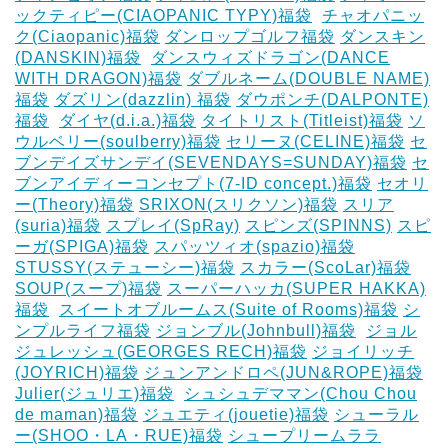
ックティピー(CIAOPANIC TYPY)福袋
‎
チャオパニッ
ク(Ciaopanic)福袋
ダンロップゴルフ福袋
ダンスキン
(DANSKIN)福袋
‎
ダンスウィズドラゴン(DANCE
WITH DRAGON)福袋
ダブルネーム(DOUBLE NAME)
福袋
ダズリン(dazzlin) 福袋
ダウポンチ(DALPONTE)
福袋
‎
ダイヤ(d.i.a.)福袋
タイトリスト(Titleist)福袋
ソ
ウルベリー(soulberry)福袋
セリーヌ(CELINE)福袋
セ
ブンデイズサンデイ(SEVENDAYS=SUNDAY)福袋
セ
ブンアイディーコンセプト(7-ID concept.)福袋
セオリ
ー(Theory)福袋
SRIXON(スリクソン)福袋
スリア
(suria)福袋
スプレイ(SpRay)
スピンズ(SPINNS)
スピ
ーガ(SPIGA)福袋
スパッツィオ(spazio)福袋
STUSSY(ステューシー)福袋
スカラー(ScoLar)福袋
SOUP(スープ)福袋
スーパーハッカ(SUPER HAKKA)
福袋
‎
スイートオブルームス(Suite of Rooms)福袋
シ
ンプルライフ福袋
ジョンブル(Johnbull)福袋
‎
ジョル
ジュレッシュ(GEORGES RECH)福袋
ジョイリッチ
(JOYRICH)福袋
ジュンアンドロペ(JUN&ROPE)福袋
Julier(ジュリエ)福袋
‎
シュシュデママン(Chou Chou
de maman)福袋
ジュエティ(jouetie)福袋
シューラル
ー(SHOO・LA・RUE)福袋
シュープリームララ