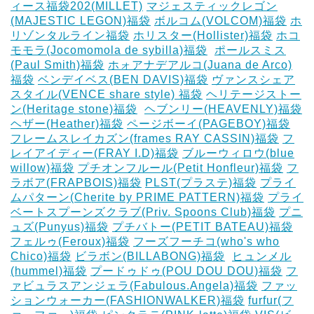
ィース福袋202(MILLET)
マジェスティックレゴン
(MAJESTIC LEGON)福袋
ボルコム(VOLCOM)福袋
ホ
リゾンタルライン福袋
ホリスター(Hollister)福袋
ホコ
モモラ(Jocomomola de sybilla)福袋
‎
ポールスミス
(Paul Smith)福袋
ホォアナデアルコ(Juana de Arco)
福袋
ベンデイベス(BEN DAVIS)福袋
ヴァンスシェア
スタイル(VENCE share style) 福袋
ヘリテージストー
ン(Heritage stone)福袋
‎
ヘブンリー(HEAVENLY)福袋
ヘザー(Heather)福袋
ページボーイ(PAGEBOY)福袋
‎
フレームスレイカズン(frames RAY CASSIN)福袋
フ
レイアイディー(FRAY I.D)福袋
ブルーウィロウ(blue
willow)福袋
プチオンフルール(Petit Honfleur)福袋
フ
ラボア(FRAPBOIS)福袋
PLST(プラステ)福袋
プライ
ムパターン(Cherite by PRIME PATTERN)福袋
プライ
ベートスプーンズクラブ(Priv. Spoons Club)福袋
プニ
ュズ(Punyus)福袋
プチバトー(PETIT BATEAU)福袋
フェルゥ(Feroux)福袋
フーズフーチコ(who's who
Chico)福袋
ビラボン(BILLABONG)福袋
‎
ヒュンメル
(hummel)福袋
プードゥドゥ(POU DOU DOU)福袋
フ
ァビュラスアンジェラ(Fabulous.Angela)福袋
ファッ
ションウォーカー(FASHIONWALKER)福袋
furfur(フ