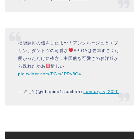
福袋開封の儀をしたよ〜！アンクルージュとエブ
リン、ダントツの可愛さ
SPIGAは去年すごく可
愛かっただけに残念…中国的な可愛さのお洋服か
ら逸れたかあ‍
惜しい
pic.twitter.com/PGmJPRv8C4
— ₍ᐢ. ̫.ᐢ₎ (@ohagino1ssachan)
January 5, 2020