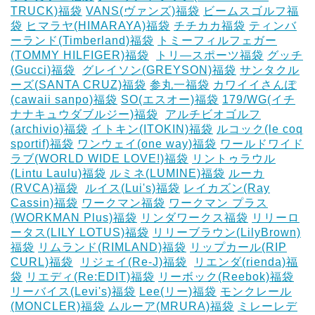
TRUCK)福袋
VANS(ヴァンズ)福袋
ビームスゴルフ福
袋
ヒマラヤ(HIMARAYA)福袋
チチカカ福袋
ティンバ
ーランド(Timberland)福袋
トミーフィルフェガー
(TOMMY HILFIGER)福袋
‎
トリ―スポーツ福袋
グッチ
(Gucci)福袋
‎
グレイソン(GREYSON)福袋
サンタクル
ーズ(SANTA CRUZ)福袋
参丸一福袋
カワイイさんぽ
(cawaii sanpo)福袋
SO(エスオー)福袋
179/WG(イチ
ナナキュウダブルジー)福袋
‎
アルチビオゴルフ
(archivio)福袋
イトキン(ITOKIN)福袋
ルコック(le coq
sportif)福袋
ワンウェイ(one way)福袋
ワールドワイド
ラブ(WORLD WIDE LOVE!)福袋
リントゥラウル
(Lintu Laulu)福袋
ルミネ(LUMINE)福袋
ルーカ
(RVCA)福袋
‎
ルイス(Lui's)福袋
レイカズン(Ray
Cassin)福袋
ワークマン福袋
ワークマン プラス
(WORKMAN Plus)福袋
リンダワークス福袋
リリーロ
ータス(LILY LOTUS)福袋
リリーブラウン(LilyBrown)
福袋
リムランド(RIMLAND)福袋
リップカール(RIP
CURL)福袋
‎
リジェイ(Re-J)福袋
‎
リエンダ(rienda)福
袋
リエディ(Re:EDIT)福袋
リーボック(Reebok)福袋
リーバイス(Levi's)福袋
Lee(リー)福袋
モンクレール
(MONCLER)福袋
ムルーア(MRURA)福袋
ミレーレデ