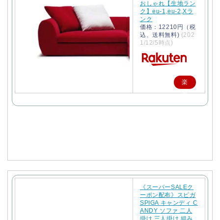
おしゃれ【生地ラン
ク】eu-1,eu-2,Xラ
ンク
価格：12210円（税
込、送料無料)
(202
1/12/5時点)
楽
天
で
購
入
《スーパーSALEク
ーポン配布》スピガ
SPIGA キャンディ C
ANDY ソファ 二人
掛け 三人掛け 組み