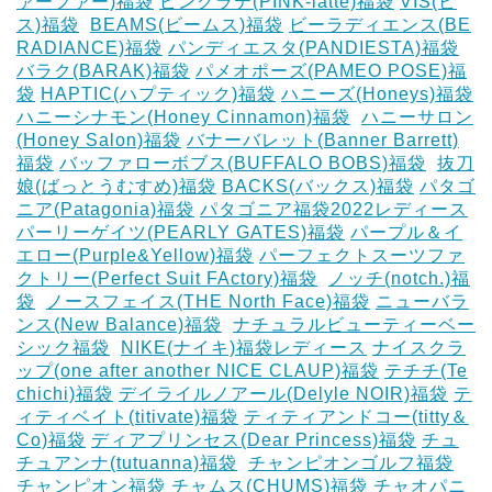
ァーファー)福袋
ピンクラテ(PINK-latte)福袋
VIS(ビ
ス)福袋
‎
BEAMS(ビームス)福袋
ビーラディエンス(BE
RADIANCE)福袋
パンディエスタ(PANDIESTA)福袋
バラク(BARAK)福袋
パメオポーズ(PAMEO POSE)福
袋
HAPTIC(ハプティック)福袋
ハニーズ(Honeys)福袋
ハニーシナモン(Honey Cinnamon)福袋
‎
ハニーサロン
(Honey Salon)福袋
バナーバレット(Banner Barrett)
福袋
バッファローボブス(BUFFALO BOBS)福袋
‎
抜刀
娘(ばっとうむすめ)福袋
BACKS(バックス)福袋
パタゴ
ニア(Patagonia)福袋
パタゴニア福袋2022レディース
パーリーゲイツ(PEARLY GATES)福袋
パープル＆イ
エロー(Purple&Yellow)福袋
パーフェクトスーツファ
クトリー(Perfect Suit FActory)福袋
‎
ノッチ(notch.)福
袋
‎
ノースフェイス(THE North Face)福袋
ニューバラ
ンス(New Balance)福袋
‎
ナチュラルビューティーベー
シック福袋
‎
NIKE(ナイキ)福袋レディース
ナイスクラ
ップ(one after another NICE CLAUP)福袋
テチチ(Te
chichi)福袋
デイライルノアール(Delyle NOIR)福袋
テ
ィティベイト(titivate)福袋
ティティアンドコー(titty＆
Co)福袋
ディアプリンセス(Dear Princess)福袋
チュ
チュアンナ(tutuanna)福袋
‎
チャンピオンゴルフ福袋
チャンピオン福袋
チャムス(CHUMS)福袋
チャオパニ