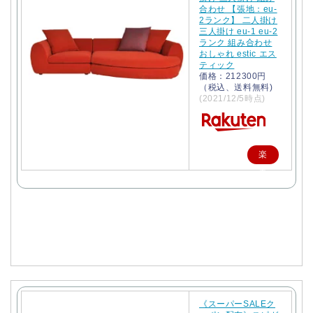
合わせ 【張地：eu-
2ランク】 二人掛け
三人掛け eu-1 eu-2
ランク 組み合わせ
おしゃれ estic エス
ティック
価格：212300円
（税込、送料無料)
(2021/12/5時点)
楽
天
で
購
入
《スーパーSALEク