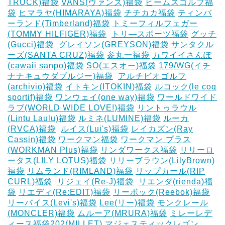
TRUCK)福袋
VANS(ヴァンズ)福袋
ビームスゴルフ福
袋
ヒマラヤ(HIMARAYA)福袋
チチカカ福袋
ティンバ
ーランド(Timberland)福袋
トミーフィルフェガー
(TOMMY HILFIGER)福袋
‎
トリ―スポーツ福袋
グッチ
(Gucci)福袋
‎
グレイソン(GREYSON)福袋
サンタクル
ーズ(SANTA CRUZ)福袋
参丸一福袋
カワイイさんぽ
(cawaii sanpo)福袋
SO(エスオー)福袋
179/WG(イチ
ナナキュウダブルジー)福袋
‎
アルチビオゴルフ
(archivio)福袋
イトキン(ITOKIN)福袋
ルコック(le coq
sportif)福袋
ワンウェイ(one way)福袋
ワールドワイド
ラブ(WORLD WIDE LOVE!)福袋
リントゥラウル
(Lintu Laulu)福袋
ルミネ(LUMINE)福袋
ルーカ
(RVCA)福袋
‎
ルイス(Lui's)福袋
レイカズン(Ray
Cassin)福袋
ワークマン福袋
ワークマン プラス
(WORKMAN Plus)福袋
リンダワークス福袋
リリーロ
ータス(LILY LOTUS)福袋
リリーブラウン(LilyBrown)
福袋
リムランド(RIMLAND)福袋
リップカール(RIP
CURL)福袋
‎
リジェイ(Re-J)福袋
‎
リエンダ(rienda)福
袋
リエディ(Re:EDIT)福袋
リーボック(Reebok)福袋
リーバイス(Levi's)福袋
Lee(リー)福袋
モンクレール
(MONCLER)福袋
ムルーア(MRURA)福袋
ミレーレデ
ィース福袋202(MILLET)
マジェスティックレゴン