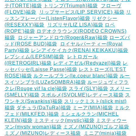
テ(TORTE)福袋
トリンプ(Triumph)福袋
‎
フローヴ
(FLOVE)福袋
‎
リップサービス(LIP SERVICE) 福袋
リ
ッスンフレーバー(ListenFlavor)福袋
リゼクシー
(RESEXXY)福袋
‎
リズリサ(LIZ LISA)福袋
ロペ
(ROPE')福袋
ロデオクラウンズ(RODEO CROWNS)
福袋
‎
ロジャーアンドロウ(Roger&Raw)福袋
ローズバ
ッド(ROSE BUD)福袋
‎
ロイヤルパーティー(Royal
Party)福袋
レンアイケイカク(RENAI KEIKAKU)福袋
レプシィム(LEPSIM)福袋
‎
レトロガール
((RETROGIRL)福袋
レディアゼル(Redyazel)福袋
レ
ッセパッセ(Laisse Passe)福袋
レストローズ(L'EST
ROSE)福袋
ルクールブラン(le.coeur blanc)福袋
ルー
スイソンブラ(LUZeSOMBRA)福袋
ルージュヴィフラ
クレ(Rouge vif la cle)福袋
スライ(SLY)福袋
スメリー
(SMELLY)福袋
スボルメ(SVOLME)レディース福袋
ス
ワンキス(Swankiss)福袋
スリックミスト(slick mist)
福袋
ダチュラ(DaTuRa)福袋
‎ミーア(MIIA)福袋
ミルク
フェド(MILKFED.)福袋
ミシェルクラン(MICHEL
KLEIN)福袋
ミスティック(mystic)福袋
ミスティウー
マン(mysty woman)福袋
ミズノ(MIZUNO)ゴルフ福袋
‎
ミズノ(MIZUNO)レディース福袋
‎
ミニア(minia)福袋