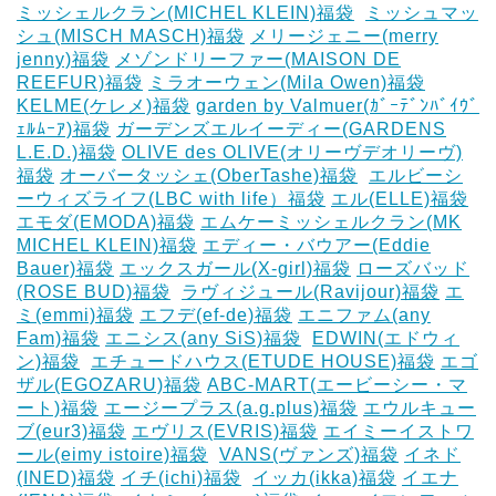
ミッシェルクラン(MICHEL KLEIN)福袋
‎
ミッシュマッ
シュ(MISCH MASCH)福袋
メリージェニー(merry
jenny)福袋
メゾンドリーファー(MAISON DE
REEFUR)福袋
ミラオーウェン(Mila Owen)福袋
‎
KELME(ケレメ)福袋
‎garden by Valmuer(ｶﾞｰﾃﾞﾝﾊﾞｲｳﾞ
ｪﾙﾑｰｱ)福袋
ガーデンズエルイーディー(GARDENS
L.E.D.)福袋
OLIVE des OLIVE(オリーヴデオリーヴ)
福袋
オーバータッシェ(OberTashe)福袋
‎
エルビーシ
ーウィズライフ(LBC with life）福袋
エル(ELLE)福袋
エモダ(EMODA)福袋
エムケーミッシェルクラン(MK
MICHEL KLEIN)福袋
エディー・バウアー(Eddie
Bauer)福袋
エックスガール(X-girl)福袋
ローズバッド
(ROSE BUD)福袋
‎
ラヴィジュール(Ravijour)福袋
エ
ミ(emmi)福袋
エフデ(ef-de)福袋
エニファム(any
Fam)福袋
エニシス(any SiS)福袋
‎
EDWIN(エドウィ
ン)福袋
‎
エチュードハウス(ETUDE HOUSE)福袋
エゴ
ザル(EGOZARU)福袋
ABC-MART(エービーシー・マ
ート)福袋
エージープラス(a.g.plus)福袋
エウルキュー
ブ(eur3)福袋
エヴリス(EVRIS)福袋
エイミーイストワ
ール(eimy istoire)福袋
‎
VANS(ヴァンズ)福袋
イネド
(INED)福袋
イチ(ichi)福袋
‎
イッカ(ikka)福袋
イエナ