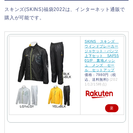
スキンズ(SKINS)福袋2022は、インターネット通販で
購入が可能です。
SKINS スキンズ
ウインドブレーカー
ジャケット・パンツ
上下セット SAF55
01/P 裏地メッシ
ュ メンズ セー
ル セットアップ
価格：7980円（税
込、送料無料)
(202
1/12/15時点)
楽
天
で
購