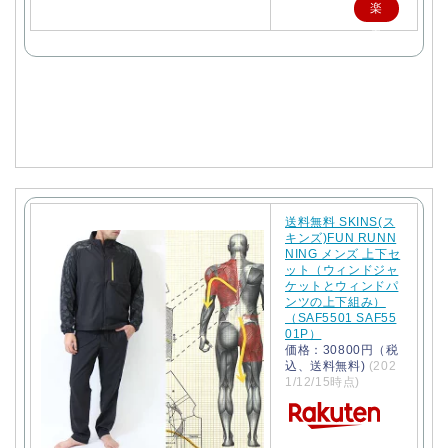
楽
天
で
購
入
送料無料 SKINS(ス
キンズ)FUN RUNN
NING メンズ 上下セ
ット（ウィンドジャ
ケットとウィンドパ
ンツの上下組み）
（SAF5501 SAF55
01P）
価格：30800円（税
込、送料無料)
(202
1/12/15時点)