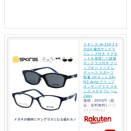
購
入
スキンズ sk-134-2 5
3□16 偏光サングラ
スレンズ付き マグネ
ットを採用した脱着
サングラス付き クリ
ップオン メンズ レ
ディース スポーツ
軽量 UVカット SKI
NS skins クリップ
オンサングラス スキ
ンズ メガネフレーム
2way
価格：9900円（税
込、送料無料)
(202
1/12/15時点)