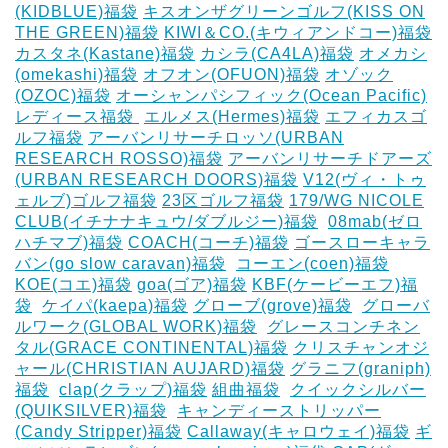
(KIDBLUE)福袋
キスオンザグリーンゴルフ(KISS ON
THE GREEN)福袋
KIWI＆CO.(キウィアンドコー)福袋
カスタネ(Kastane)福袋
カシラ(CA4LA)福袋
‎オメカシ
(omekashi)福袋
オフオン(OFUON)福袋
オゾック
(OZOC)福袋
オーシャンパシフィック(Ocean Pacific)
レディース福袋 ‎
エルメス(Hermes)福袋
エフィカスゴ
ルフ福袋
アーバンリサーチロッソ(URBAN
RESEARCH ROSSO)福袋
アーバンリサーチドアーズ
(URBAN RESEARCH DOORS)福袋
V12(ヴィ・トゥ
ェルブ)ゴルフ福袋
23区ゴルフ福袋
179/WG NICOLE
CLUB(イチナナキュウ/ダブルジー)福袋
‎
08mab(ゼロ
ハチマブ)福袋
COACH(コーチ)福袋
ゴースローキャラ
バン(go slow caravan)福袋
‎
コーエン(coen)福袋
KOE(コエ)福袋
goa(ゴア)福袋
KBF(ケービーエフ)福
袋
‎
ケイパ(kaepa)福袋
グローブ(grove)福袋
‎
グローバ
ルワーク(GLOBAL WORK)福袋
‎
グレースコンチネン
タル(GRACE CONTINENTAL)福袋
クリスチャンオジ
ャール(CHRISTIAN AUJARD)福袋
グラニフ(graniph)
福袋
‎
clap(クラップ)福袋
組曲福袋
‎
クイックシルバー
(QUIKSILVER)福袋
‎
キャンディーストリッパー
(Candy Stripper)福袋
Callaway(キャロウェイ)福袋
ギ