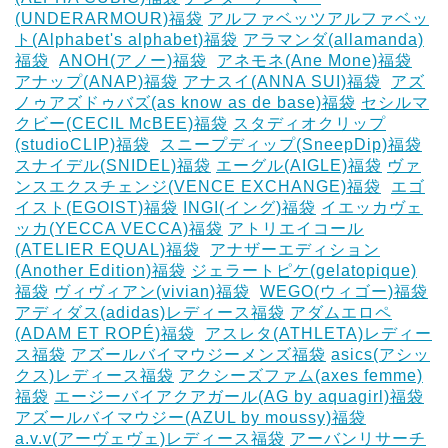
(UNDERARMOUR)福袋
アルファベッツアルファベッ
ト(Alphabet's alphabet)福袋
アラマンダ(allamanda)
福袋
‎
ANOH(アノー)福袋
‎
アネモネ(Ane Mone)福袋
アナップ(ANAP)福袋
アナスイ(ANNA SUI)福袋
‎
アズ
ノゥアズドゥバズ(as know as de base)福袋
セシルマ
クビー(CECIL McBEE)福袋
スタディオクリップ
(studioCLIP)福袋
‎
スニープディップ(SneepDip)福袋
スナイデル(SNIDEL)福袋
エーグル(AIGLE)福袋
‎ヴァ
ンスエクスチェンジ(VENCE EXCHANGE)福袋
‎
エゴ
イスト(EGOIST)福袋
‎INGI(イング)福袋
イエッカヴェ
ッカ(YECCA VECCA)福袋
アトリエイコール
(ATELIER EQUAL)福袋
‎
アナザーエディション
(Another Edition)福袋
ジェラートピケ(gelatopique)
福袋
ヴィヴィアン(vivian)福袋
‎
WEGO(ウィゴー)福袋
アディダス(adidas)レディース福袋
アダムエロペ
(ADAM ET ROPÉ)福袋
‎
アスレタ(ATHLETA)レディー
ス福袋
アズールバイマウジーメンズ福袋
asics(アシッ
クス)レディース福袋
アクシーズファム(axes femme)
福袋
エージーバイアクアガール(AG by aquagirl)福袋
アズールバイマウジー(AZUL by moussy)福袋
‎
a.v.v(アーヴェヴェ)レディース福袋
アーバンリサーチ