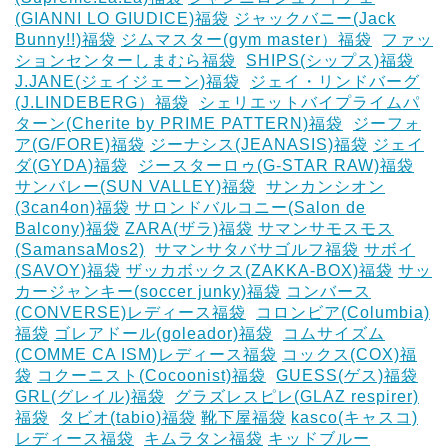
(GIANNI LO GIUDICE)福袋
ジャックバニー(Jack
Bunny!!)福袋
ジムマスター(gym master）福袋
‎
ファッ
ションセンターしまむら福袋
‎
SHIPS(シップス)福袋
J.JANE(ジェイジェーン)福袋
‎
ジェイ・リンドバーグ
(J.LINDEBERG）福袋
‎
シェリエットバイプライムパ
ターン(Cherite by PRIME PATTERN)福袋
‎
ジーフォ
ア(G/FORE)福袋
ジーナシス(JEANASIS)福袋
ジェイ
ダ(GYDA)福袋
‎
ジースターロゥ(G-STAR RAW)福袋
サンバレー(SUN VALLEY)福袋
‎
サンカンシオン
(3can4on)福袋
サロンドバルコニー(Salon de
Balcony)福袋
ZARA(ザラ)福袋
サマンサモスモス
(SamansaMos2)
‎
サマンサタバサゴルフ福袋
サボイ
(SAVOY)福袋
ザッカボックス(ZAKKA-BOX)福袋
サッ
カージャンキー(soccer junky)福袋
コンバース
(CONVERSE)レディース福袋
‎
コロンビア(Columbia)
福袋
ゴレアドール(goleador)福袋
‎
コムサイズム
(COMME CA ISM)レディース福袋
コックス(COX)福
袋
コクーニスト(Cocoonist)福袋
‎
GUESS(ゲス)福袋
GRL(グレイル)福袋
‎
グラズレスピレ(GLAZ respirer)
福袋
‎
タビオ(tabio)福袋
靴下屋福袋
kasco(キャスコ)
レディース福袋
‎
キムラタン福袋
キッドブルー