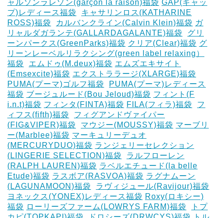
ャルソンラレゾン(garçon la raison)福袋
GAP(ギャッ
プ)レディース福袋
‎
キャサリンロス(KATHARINE
ROSS)福袋
‎
カルバンクライン(Calvin Klein)福袋
ガ
リャルダガランテ(GALLARDAGALANTE)福袋
‎
グリ
ーンパークス(GreenParks)福袋
クリア(Clear)福袋
グ
リーンレーベルリラクシング(green label relaxing）
福袋
‎
エムドゥ(M.deux)福袋
エムズエキサイト
(Emsexcite)福袋
エクストララージ(XLARGE)福袋
PUMA(プーマ)ゴルフ福袋
‎
PUMA(プーマ)レディース
福袋
ブージュルード(Bou Jeloud)福袋
フィント(F
i.n.t)福袋
フィンタ(FINTA)福袋
‎FILA(フィラ)福袋
‎
フ
ィフス(fifth)福袋
‎
フィグアンドヴァイパー
(FIG&VIPER)福袋
‎
マウジー(MOUSSY)福袋
マーブリ
ー(Marblee)福袋
マーキュリーデュオ
(MERCURYDUO)福袋
ランジェリーセレクション
(LINGERIE SELECTION)福袋
‎
ラルフローレン
(RALPH LAUREN)福袋
ラベルエチュード(la belle
Etude)福袋
ラスボア(RASVOA)福袋
ラグナムーン
(LAGUNAMOON)福袋
‎
ラヴィジュール(Ravijour)福袋
ヨネックス(YONEX)レディース福袋
Roxy(ロキシー)
福袋
ローリーズファーム(LOWRYS FARM)福袋
‎
トプ
カピ(TOPKAPI)福袋
‎
ドロシーズ(DRWCYS)福袋
トル