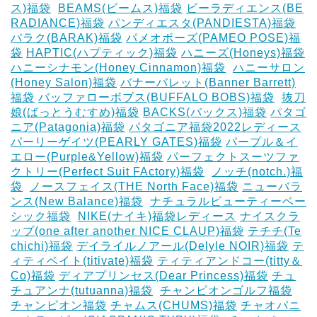
ス)福袋
‎
BEAMS(ビームス)福袋
ビーラディエンス(BE
RADIANCE)福袋
パンディエスタ(PANDIESTA)福袋
バラク(BARAK)福袋
パメオポーズ(PAMEO POSE)福
袋
HAPTIC(ハプティック)福袋
ハニーズ(Honeys)福袋
ハニーシナモン(Honey Cinnamon)福袋
‎
ハニーサロン
(Honey Salon)福袋
バナーバレット(Banner Barrett)
福袋
バッファローボブス(BUFFALO BOBS)福袋
‎
抜刀
娘(ばっとうむすめ)福袋
BACKS(バックス)福袋
パタゴ
ニア(Patagonia)福袋
パタゴニア福袋2022レディース
パーリーゲイツ(PEARLY GATES)福袋
パープル＆イ
エロー(Purple&Yellow)福袋
パーフェクトスーツファ
クトリー(Perfect Suit FActory)福袋
‎
ノッチ(notch.)福
袋
‎
ノースフェイス(THE North Face)福袋
ニューバラ
ンス(New Balance)福袋
‎
ナチュラルビューティーベー
シック福袋
‎
NIKE(ナイキ)福袋レディース
ナイスクラ
ップ(one after another NICE CLAUP)福袋
テチチ(Te
chichi)福袋
デイライルノアール(Delyle NOIR)福袋
テ
ィティベイト(titivate)福袋
ティティアンドコー(titty＆
Co)福袋
ディアプリンセス(Dear Princess)福袋
チュ
チュアンナ(tutuanna)福袋
‎
チャンピオンゴルフ福袋
チャンピオン福袋
チャムス(CHUMS)福袋
チャオパニ