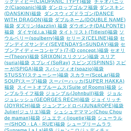
ックティピー(CIAOPANIC TYPY)福袋
‎
チャオパニッ
ク(Ciaopanic)福袋
ダンロップゴルフ福袋
ダンスキン
(DANSKIN)福袋
‎
ダンスウィズドラゴン(DANCE
WITH DRAGON)福袋
ダブルネーム(DOUBLE NAME)
福袋
ダズリン(dazzlin) 福袋
ダウポンチ(DALPONTE)
福袋
‎
ダイヤ(d.i.a.)福袋
タイトリスト(Titleist)福袋
ソ
ウルベリー(soulberry)福袋
セリーヌ(CELINE)福袋
セ
ブンデイズサンデイ(SEVENDAYS=SUNDAY)福袋
セ
ブンアイディーコンセプト(7-ID concept.)福袋
セオリ
ー(Theory)福袋
SRIXON(スリクソン)福袋
スリア
(suria)福袋
スプレイ(SpRay)
スピンズ(SPINNS)
スピ
ーガ(SPIGA)福袋
スパッツィオ(spazio)福袋
STUSSY(ステューシー)福袋
スカラー(ScoLar)福袋
SOUP(スープ)福袋
スーパーハッカ(SUPER HAKKA)
福袋
‎
スイートオブルームス(Suite of Rooms)福袋
シ
ンプルライフ福袋
ジョンブル(Johnbull)福袋
‎
ジョル
ジュレッシュ(GEORGES RECH)福袋
ジョイリッチ
(JOYRICH)福袋
ジュンアンドロペ(JUN&ROPE)福袋
Julier(ジュリエ)福袋
‎
シュシュデママン(Chou Chou
de maman)福袋
ジュエティ(jouetie)福袋
シューラル
ー(SHOO・LA・RUE)福袋
シュープリームララ
(Supreme.La.La)福袋
ジャンニロジュディチェ