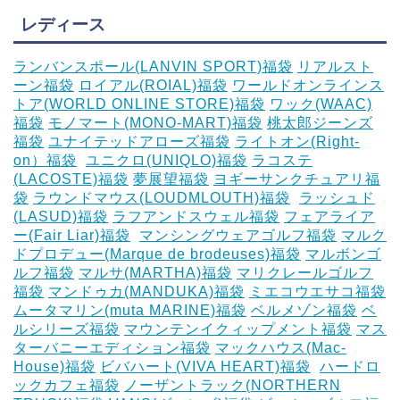
レディース
ランバンスポール(LANVIN SPORT)福袋
リアルスト
ーン福袋
ロイアル(ROIAL)福袋
ワールドオンラインス
トア(WORLD ONLINE STORE)福袋
ワック(WAAC)
福袋
モノマート(MONO-MART)福袋
桃太郎ジーンズ
福袋
ユナイテッドアローズ福袋
ライトオン(Right-
on）福袋
‎
ユニクロ(UNIQLO)福袋
ラコステ
(LACOSTE)福袋
夢展望福袋
ヨギーサンクチュアリ福
袋
ラウンドマウス(LOUDMLOUTH)福袋
‎
ラッシュド
(LASUD)福袋
ラフアンドスウェル福袋
フェアライア
ー(Fair Liar)福袋
‎
マンシングウェアゴルフ福袋
マルク
ドプロデュー(Marque de brodeuses)福袋
マルボンゴ
ルフ福袋
マルサ(MARTHA)福袋
マリクレールゴルフ
福袋
マンドゥカ(MANDUKA)福袋
ミエコウエサコ福袋
ムータマリン(muta MARINE)福袋
ベルメゾン福袋
ベ
ルシリーズ福袋
マウンテンイクィップメント福袋
マス
ターバニーエディション福袋
マックハウス(Mac-
House)福袋
ビバハート(VIVA HEART)福袋
‎
ハードロ
ックカフェ福袋
ノーザントラック(NORTHERN