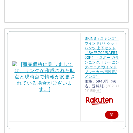
入
SKINS（スキンズ）
ウインドジャケット
パンツ 上下セット
（SAF5702/SAF57
02P）（スポーツ/ラ
ンニング/トレーニン
グ/ウェア/ウインド
ブレーカー/男性用/
メンズ）
価格：5940円（税
込、送料別)
(2021/1
2/15時点)
楽
天
で