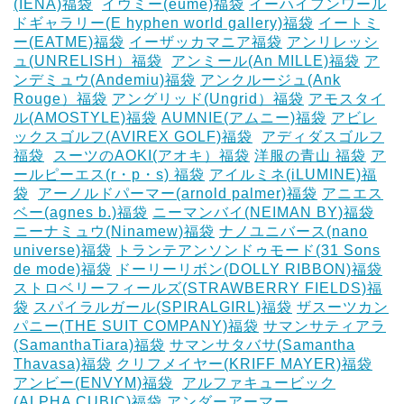
(IENA)福袋
‎
イウミー(eume)福袋
イーハイフンワール
ドギャラリー(E hyphen world gallery)福袋
イートミ
ー(EATME)福袋
イーザッカマニア福袋
アンリレッシ
ュ(UNRELISH）福袋
‎
アンミール(An MILLE)福袋
ア
ンデミュウ(Andemiu)福袋
アンクルージュ(Ank
Rouge）福袋
アングリッド(Ungrid）福袋
アモスタイ
ル(AMOSTYLE)福袋
AUMNIE(アムニー)福袋
アビレ
ックスゴルフ(AVIREX GOLF)福袋
‎
アディダスゴルフ
福袋
‎
スーツのAOKI(アオキ）福袋
洋服の青山 福袋
ア
ールピーエス(r・p・s) 福袋
アイルミネ(iLUMINE)福
袋
‎
アーノルドパーマー(arnold palmer)福袋
アニエス
ベー(agnes b.)福袋
ニーマンバイ(NEIMAN BY)福袋
ニーナミュウ(Ninamew)福袋
ナノユニバース(nano
universe)福袋
トランテアンソンドゥモード(31 Sons
de mode)福袋
ドーリーリボン(DOLLY RIBBON)福袋
‎
ストロベリーフィールズ(STRAWBERRY FIELDS)福
袋
スパイラルガール(SPIRALGIRL)福袋
ザスーツカン
パニー(THE SUIT COMPANY)福袋
サマンサティアラ
(SamanthaTiara)福袋
サマンサタバサ(Samantha
Thavasa)福袋
クリフメイヤー(KRIFF MAYER)福袋
‎
アンビー(ENVYM)福袋
‎
アルファキュービック
(ALPHA CUBIC)福袋
アンダーアーマー