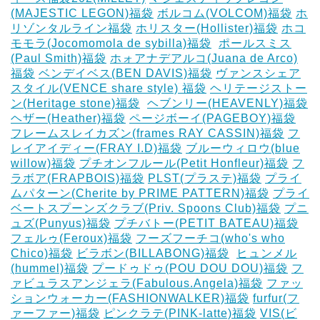
(MAJESTIC LEGON)福袋
ボルコム(VOLCOM)福袋
ホ
リゾンタルライン福袋
ホリスター(Hollister)福袋
ホコ
モモラ(Jocomomola de sybilla)福袋
‎
ポールスミス
(Paul Smith)福袋
ホォアナデアルコ(Juana de Arco)
福袋
ベンデイベス(BEN DAVIS)福袋
ヴァンスシェア
スタイル(VENCE share style) 福袋
ヘリテージストー
ン(Heritage stone)福袋
‎
ヘブンリー(HEAVENLY)福袋
ヘザー(Heather)福袋
ページボーイ(PAGEBOY)福袋
‎
フレームスレイカズン(frames RAY CASSIN)福袋
フ
レイアイディー(FRAY I.D)福袋
ブルーウィロウ(blue
willow)福袋
プチオンフルール(Petit Honfleur)福袋
フ
ラボア(FRAPBOIS)福袋
PLST(プラステ)福袋
プライ
ムパターン(Cherite by PRIME PATTERN)福袋
プライ
ベートスプーンズクラブ(Priv. Spoons Club)福袋
プニ
ュズ(Punyus)福袋
プチバトー(PETIT BATEAU)福袋
フェルゥ(Feroux)福袋
フーズフーチコ(who's who
Chico)福袋
ビラボン(BILLABONG)福袋
‎
ヒュンメル
(hummel)福袋
プードゥドゥ(POU DOU DOU)福袋
フ
ァビュラスアンジェラ(Fabulous.Angela)福袋
ファッ
ションウォーカー(FASHIONWALKER)福袋
furfur(フ
ァーファー)福袋
ピンクラテ(PINK-latte)福袋
VIS(ビ