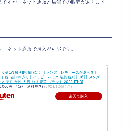
購入方法ですが、ネット通販と店舗での販売があります。
インターネット通販で購入が可能です。
とり様1点限り!!数量限定】【メンズ・レディースが選べる】
ド腕時計2本入り】ハッピーバッグ 福袋 腕時計 時計 メンズ
 男性 女性 人気 お得 豪華 ブランド 2022 [FKB]
2000円（税込、送料無料)
(2021/12/5時点)
楽天で購入