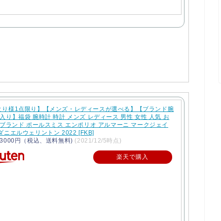
とり様1点限り】【メンズ・レディースが選べる】【ブランド腕
入り】福袋 腕時計 時計 メンズ レディース 男性 女性 人気 お
 ブランド ポールスミス エンポリオ アルマーニ マークジェイ
ダニエルウェリントン 2022 [FKB]
3000円（税込、送料無料)
(2021/12/5時点)
楽天で購入