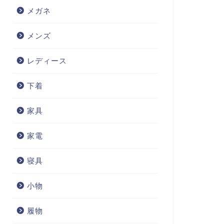
メガネ
メンズ
レディース
下着
家具
家電
寝具
小物
履物