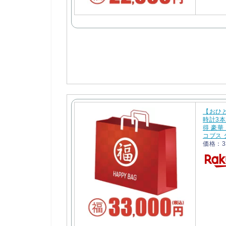
【おひ
時計3本
得 豪華
コブス 
価格：3