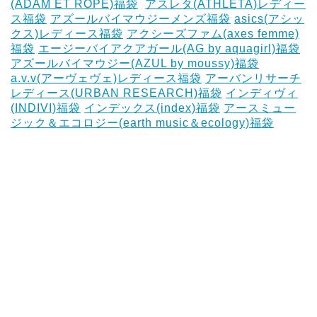
(ADAM ET ROPÉ)福袋
‎
アスレタ(ATHLETA)レディー
ス福袋
アズールバイマウジーメンズ福袋
asics(アシッ
クス)レディース福袋
アクシーズファム(axes femme)
福袋
エージーバイアクアガール(AG by aquagirl)福袋
アズールバイマウジー(AZUL by moussy)福袋
‎
a.v.v(アーヴェヴェ)レディース福袋
アーバンリサーチ
レディース(URBAN RESEARCH)福袋
インディヴィ
(INDIVI)福袋
インデックス(index)福袋
アースミュー
ジック＆エコロジー(earth music＆ecology)福袋