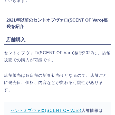
ていきます。
2021年以前のセントオブヴァロ(SCENT OF Varo)福
袋を紹介
店舗購入
セントオブヴァロ(SCENT OF Varo)福袋2022は、店舗
販売での購入が可能です。
店舗販売は各店舗の新春初売りとなるので、店舗ごと
に発売日、価格、内容などが変わる可能性がありま
す。
セントオブヴァロ(SCENT OF Varo)
店舗情報は