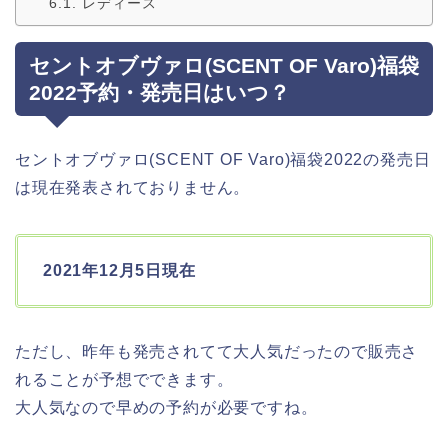
レディース
セントオブヴァロ(SCENT OF Varo)福袋
2022予約・発売日はいつ？
セントオブヴァロ(SCENT OF Varo)福袋2022の発売日
は現在発表されておりません。
2021年12月5日現在
ただし、昨年も発売されてて大人気だったので販売さ
れることが予想でできます。
大人気なので早めの予約が必要ですね。