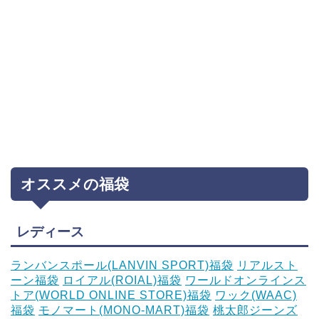
オススメの福袋
レディース
ランバンスポール(LANVIN SPORT)福袋
リアルスト
ーン福袋
ロイアル(ROIAL)福袋
ワールドオンラインス
トア(WORLD ONLINE STORE)福袋
ワック(WAAC)
福袋
モノマート(MONO-MART)福袋
桃太郎ジーンズ