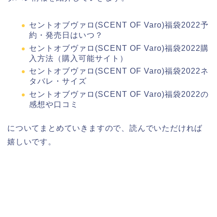
セントオブヴァロ(SCENT OF Varo)福袋2022予
約・発売日はいつ？
セントオブヴァロ(SCENT OF Varo)福袋2022購
入方法（購入可能サイト）
セントオブヴァロ(SCENT OF Varo)福袋2022ネ
タバレ・サイズ
セントオブヴァロ(SCENT OF Varo)福袋2022の
感想や口コミ
についてまとめていきますので、読んでいただければ
嬉しいです。