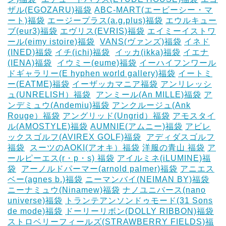
ザル(EGOZARU)福袋
ABC-MART(エービーシー・マ
ート)福袋
エージープラス(a.g.plus)福袋
エウルキュー
ブ(eur3)福袋
エヴリス(EVRIS)福袋
エイミーイストワ
ール(eimy istoire)福袋
‎
VANS(ヴァンズ)福袋
イネド
(INED)福袋
イチ(ichi)福袋
‎
イッカ(ikka)福袋
イエナ
(IENA)福袋
‎
イウミー(eume)福袋
イーハイフンワール
ドギャラリー(E hyphen world gallery)福袋
イートミ
ー(EATME)福袋
イーザッカマニア福袋
アンリレッシ
ュ(UNRELISH）福袋
‎
アンミール(An MILLE)福袋
ア
ンデミュウ(Andemiu)福袋
アンクルージュ(Ank
Rouge）福袋
アングリッド(Ungrid）福袋
アモスタイ
ル(AMOSTYLE)福袋
AUMNIE(アムニー)福袋
アビレ
ックスゴルフ(AVIREX GOLF)福袋
‎
アディダスゴルフ
福袋
‎
スーツのAOKI(アオキ）福袋
洋服の青山 福袋
ア
ールピーエス(r・p・s) 福袋
アイルミネ(iLUMINE)福
袋
‎
アーノルドパーマー(arnold palmer)福袋
アニエス
ベー(agnes b.)福袋
ニーマンバイ(NEIMAN BY)福袋
ニーナミュウ(Ninamew)福袋
ナノユニバース(nano
universe)福袋
トランテアンソンドゥモード(31 Sons
de mode)福袋
ドーリーリボン(DOLLY RIBBON)福袋
‎
ストロベリーフィールズ(STRAWBERRY FIELDS)福