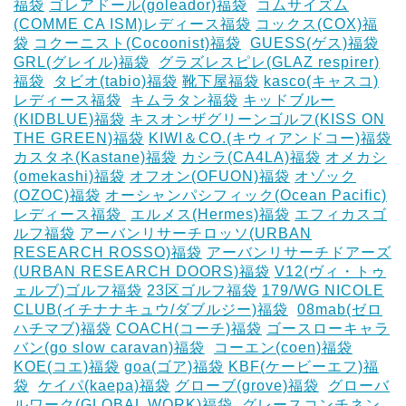
福袋
ゴレアドール(goleador)福袋
‎
コムサイズム
(COMME CA ISM)レディース福袋
コックス(COX)福
袋
コクーニスト(Cocoonist)福袋
‎
GUESS(ゲス)福袋
GRL(グレイル)福袋
‎
グラズレスピレ(GLAZ respirer)
福袋
‎
タビオ(tabio)福袋
靴下屋福袋
kasco(キャスコ)
レディース福袋
‎
キムラタン福袋
キッドブルー
(KIDBLUE)福袋
キスオンザグリーンゴルフ(KISS ON
THE GREEN)福袋
KIWI＆CO.(キウィアンドコー)福袋
カスタネ(Kastane)福袋
カシラ(CA4LA)福袋
‎オメカシ
(omekashi)福袋
オフオン(OFUON)福袋
オゾック
(OZOC)福袋
オーシャンパシフィック(Ocean Pacific)
レディース福袋 ‎
エルメス(Hermes)福袋
エフィカスゴ
ルフ福袋
アーバンリサーチロッソ(URBAN
RESEARCH ROSSO)福袋
アーバンリサーチドアーズ
(URBAN RESEARCH DOORS)福袋
V12(ヴィ・トゥ
ェルブ)ゴルフ福袋
23区ゴルフ福袋
179/WG NICOLE
CLUB(イチナナキュウ/ダブルジー)福袋
‎
08mab(ゼロ
ハチマブ)福袋
COACH(コーチ)福袋
ゴースローキャラ
バン(go slow caravan)福袋
‎
コーエン(coen)福袋
KOE(コエ)福袋
goa(ゴア)福袋
KBF(ケービーエフ)福
袋
‎
ケイパ(kaepa)福袋
グローブ(grove)福袋
‎
グローバ
ルワーク(GLOBAL WORK)福袋
‎
グレースコンチネン