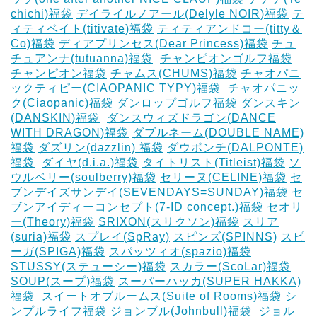
chichi)福袋
デイライルノアール(Delyle NOIR)福袋
テ
ィティベイト(titivate)福袋
ティティアンドコー(titty＆
Co)福袋
ディアプリンセス(Dear Princess)福袋
チュ
チュアンナ(tutuanna)福袋
‎
チャンピオンゴルフ福袋
チャンピオン福袋
チャムス(CHUMS)福袋
チャオパニ
ックティピー(CIAOPANIC TYPY)福袋
‎
チャオパニッ
ク(Ciaopanic)福袋
ダンロップゴルフ福袋
ダンスキン
(DANSKIN)福袋
‎
ダンスウィズドラゴン(DANCE
WITH DRAGON)福袋
ダブルネーム(DOUBLE NAME)
福袋
ダズリン(dazzlin) 福袋
ダウポンチ(DALPONTE)
福袋
‎
ダイヤ(d.i.a.)福袋
タイトリスト(Titleist)福袋
ソ
ウルベリー(soulberry)福袋
セリーヌ(CELINE)福袋
セ
ブンデイズサンデイ(SEVENDAYS=SUNDAY)福袋
セ
ブンアイディーコンセプト(7-ID concept.)福袋
セオリ
ー(Theory)福袋
SRIXON(スリクソン)福袋
スリア
(suria)福袋
スプレイ(SpRay)
スピンズ(SPINNS)
スピ
ーガ(SPIGA)福袋
スパッツィオ(spazio)福袋
STUSSY(ステューシー)福袋
スカラー(ScoLar)福袋
SOUP(スープ)福袋
スーパーハッカ(SUPER HAKKA)
福袋
‎
スイートオブルームス(Suite of Rooms)福袋
シ
ンプルライフ福袋
ジョンブル(Johnbull)福袋
‎
ジョル