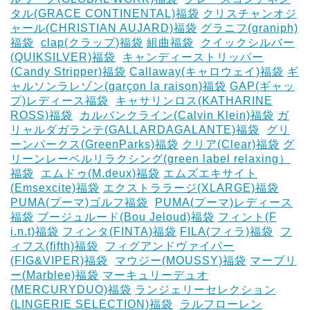
タル(GRACE CONTINENTAL)福袋
クリスチャンオジ
ャール(CHRISTIAN AUJARD)福袋
グラニフ(graniph)
福袋
‎
clap(クラップ)福袋
組曲福袋
‎
クイックシルバー
(QUIKSILVER)福袋
‎
キャンディーストリッパー
(Candy Stripper)福袋
Callaway(キャロウェイ)福袋
ギ
ャルソンラレゾン(garçon la raison)福袋
GAP(ギャッ
プ)レディース福袋
‎
キャサリンロス(KATHARINE
ROSS)福袋
‎
カルバンクライン(Calvin Klein)福袋
ガ
リャルダガランテ(GALLARDAGALANTE)福袋
‎
グリ
ーンパークス(GreenParks)福袋
クリア(Clear)福袋
グ
リーンレーベルリラクシング(green label relaxing）
福袋
‎
エムドゥ(M.deux)福袋
エムズエキサイト
(Emsexcite)福袋
エクストララージ(XLARGE)福袋
PUMA(プーマ)ゴルフ福袋
‎
PUMA(プーマ)レディース
福袋
ブージュルード(Bou Jeloud)福袋
フィント(F
i.n.t)福袋
フィンタ(FINTA)福袋
‎FILA(フィラ)福袋
‎
フ
ィフス(fifth)福袋
‎
フィグアンドヴァイパー
(FIG&VIPER)福袋
‎
マウジー(MOUSSY)福袋
マーブリ
ー(Marblee)福袋
マーキュリーデュオ
(MERCURYDUO)福袋
ランジェリーセレクション
(LINGERIE SELECTION)福袋
‎
ラルフローレン