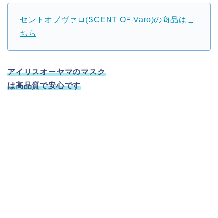
セントオブヴァロ(SCENT OF Varo)の商品はこ
ちら
アイリスオーヤマのマスク
は高品質で安心です