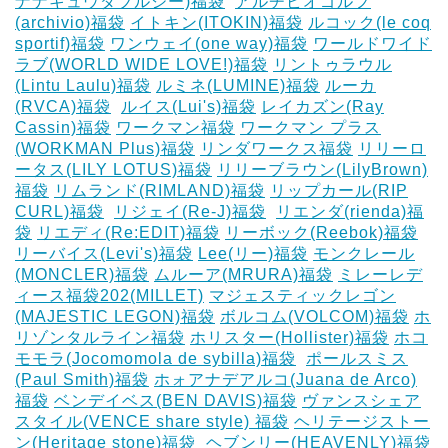
ナナキュウダブルジー)福袋
‎
アルチビオゴルフ
(archivio)福袋
イトキン(ITOKIN)福袋
ルコック(le coq
sportif)福袋
ワンウェイ(one way)福袋
ワールドワイド
ラブ(WORLD WIDE LOVE!)福袋
リントゥラウル
(Lintu Laulu)福袋
ルミネ(LUMINE)福袋
ルーカ
(RVCA)福袋
‎
ルイス(Lui's)福袋
レイカズン(Ray
Cassin)福袋
ワークマン福袋
ワークマン プラス
(WORKMAN Plus)福袋
リンダワークス福袋
リリーロ
ータス(LILY LOTUS)福袋
リリーブラウン(LilyBrown)
福袋
リムランド(RIMLAND)福袋
リップカール(RIP
CURL)福袋
‎
リジェイ(Re-J)福袋
‎
リエンダ(rienda)福
袋
リエディ(Re:EDIT)福袋
リーボック(Reebok)福袋
リーバイス(Levi's)福袋
Lee(リー)福袋
モンクレール
(MONCLER)福袋
ムルーア(MRURA)福袋
ミレーレデ
ィース福袋202(MILLET)
マジェスティックレゴン
(MAJESTIC LEGON)福袋
ボルコム(VOLCOM)福袋
ホ
リゾンタルライン福袋
ホリスター(Hollister)福袋
ホコ
モモラ(Jocomomola de sybilla)福袋
‎
ポールスミス
(Paul Smith)福袋
ホォアナデアルコ(Juana de Arco)
福袋
ベンデイベス(BEN DAVIS)福袋
ヴァンスシェア
スタイル(VENCE share style) 福袋
ヘリテージストー
ン(Heritage stone)福袋
‎
ヘブンリー(HEAVENLY)福袋