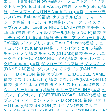
エロー(Purple&Yellow)福袋
パーフェクトスーツファ
クトリー(Perfect Suit FActory)福袋
‎
ノッチ(notch.)福
袋
‎
ノースフェイス(THE North Face)福袋
ニューバラ
ンス(New Balance)福袋
‎
ナチュラルビューティーベー
シック福袋
‎
NIKE(ナイキ)福袋レディース
ナイスクラ
ップ(one after another NICE CLAUP)福袋
テチチ(Te
chichi)福袋
デイライルノアール(Delyle NOIR)福袋
テ
ィティベイト(titivate)福袋
ティティアンドコー(titty＆
Co)福袋
ディアプリンセス(Dear Princess)福袋
チュ
チュアンナ(tutuanna)福袋
‎
チャンピオンゴルフ福袋
チャンピオン福袋
チャムス(CHUMS)福袋
チャオパニ
ックティピー(CIAOPANIC TYPY)福袋
‎
チャオパニッ
ク(Ciaopanic)福袋
ダンロップゴルフ福袋
ダンスキン
(DANSKIN)福袋
‎
ダンスウィズドラゴン(DANCE
WITH DRAGON)福袋
ダブルネーム(DOUBLE NAME)
福袋
ダズリン(dazzlin) 福袋
ダウポンチ(DALPONTE)
福袋
‎
ダイヤ(d.i.a.)福袋
タイトリスト(Titleist)福袋
ソ
ウルベリー(soulberry)福袋
セリーヌ(CELINE)福袋
セ
ブンデイズサンデイ(SEVENDAYS=SUNDAY)福袋
セ
ブンアイディーコンセプト(7-ID concept.)福袋
セオリ
ー(Theory)福袋
SRIXON(スリクソン)福袋
スリア
(suria)福袋
スプレイ(SpRay)
スピンズ(SPINNS)
スピ