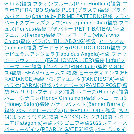
willow)福袋
プチオンフルール(Petit Honfleur)福袋
フ
ラボア(FRAPBOIS)福袋
PLST(プラステ)福袋
プライ
ムパターン(Cherite by PRIME PATTERN)福袋
プライ
ベートスプーンズクラブ(Priv. Spoons Club)福袋
プニ
ュズ(Punyus)福袋
プチバトー(PETIT BATEAU)福袋
フェルゥ(Feroux)福袋
フーズフーチコ(who's who
Chico)福袋
ビラボン(BILLABONG)福袋
‎
ヒュンメル
(hummel)福袋
プードゥドゥ(POU DOU DOU)福袋
フ
ァビュラスアンジェラ(Fabulous.Angela)福袋
ファッ
ションウォーカー(FASHIONWALKER)福袋
furfur(フ
ァーファー)福袋
ピンクラテ(PINK-latte)福袋
VIS(ビ
ス)福袋
‎
BEAMS(ビームス)福袋
ビーラディエンス(BE
RADIANCE)福袋
パンディエスタ(PANDIESTA)福袋
バラク(BARAK)福袋
パメオポーズ(PAMEO POSE)福
袋
HAPTIC(ハプティック)福袋
ハニーズ(Honeys)福袋
ハニーシナモン(Honey Cinnamon)福袋
‎
ハニーサロン
(Honey Salon)福袋
バナーバレット(Banner Barrett)
福袋
バッファローボブス(BUFFALO BOBS)福袋
‎
抜刀
娘(ばっとうむすめ)福袋
BACKS(バックス)福袋
パタゴ
ニア(Patagonia)福袋
パタゴニア福袋2022レディース
パーリーゲイツ(PEARLY GATES)福袋
パープル＆イ