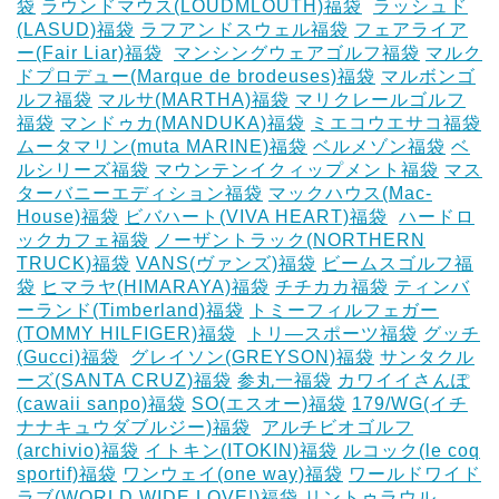
袋
ラウンドマウス(LOUDMLOUTH)福袋
‎
ラッシュド
(LASUD)福袋
ラフアンドスウェル福袋
フェアライア
ー(Fair Liar)福袋
‎
マンシングウェアゴルフ福袋
マルク
ドプロデュー(Marque de brodeuses)福袋
マルボンゴ
ルフ福袋
マルサ(MARTHA)福袋
マリクレールゴルフ
福袋
マンドゥカ(MANDUKA)福袋
ミエコウエサコ福袋
ムータマリン(muta MARINE)福袋
ベルメゾン福袋
ベ
ルシリーズ福袋
マウンテンイクィップメント福袋
マス
ターバニーエディション福袋
マックハウス(Mac-
House)福袋
ビバハート(VIVA HEART)福袋
‎
ハードロ
ックカフェ福袋
ノーザントラック(NORTHERN
TRUCK)福袋
VANS(ヴァンズ)福袋
ビームスゴルフ福
袋
ヒマラヤ(HIMARAYA)福袋
チチカカ福袋
ティンバ
ーランド(Timberland)福袋
トミーフィルフェガー
(TOMMY HILFIGER)福袋
‎
トリ―スポーツ福袋
グッチ
(Gucci)福袋
‎
グレイソン(GREYSON)福袋
サンタクル
ーズ(SANTA CRUZ)福袋
参丸一福袋
カワイイさんぽ
(cawaii sanpo)福袋
SO(エスオー)福袋
179/WG(イチ
ナナキュウダブルジー)福袋
‎
アルチビオゴルフ
(archivio)福袋
イトキン(ITOKIN)福袋
ルコック(le coq
sportif)福袋
ワンウェイ(one way)福袋
ワールドワイド
ラブ(WORLD WIDE LOVE!)福袋
リントゥラウル