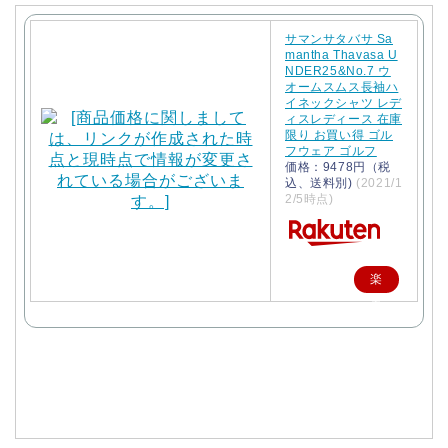
サマンサタバサ Sa
mantha Thavasa U
NDER25&No.7 ウ
オームスムス長袖ハ
イネックシャツ レデ
ィスレディース 在庫
限り お買い得 ゴル
フウェア ゴルフ
価格：9478円（税
込、送料別)
(2021/1
2/5時点)
楽
天
で
購
入