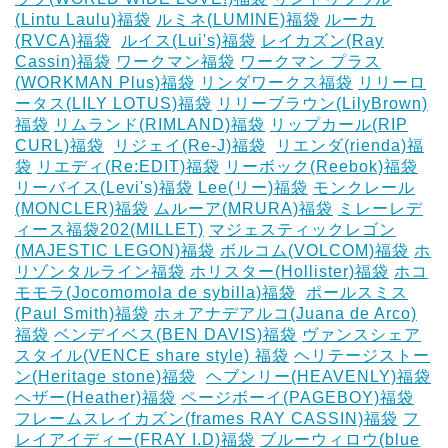
(Lintu Laulu)福袋
ルミネ(LUMINE)福袋
ルーカ
(RVCA)福袋
‎
ルイス(Lui's)福袋
レイカズン(Ray
Cassin)福袋
ワークマン福袋
ワークマン プラス
(WORKMAN Plus)福袋
リンダワークス福袋
リリーロ
ータス(LILY LOTUS)福袋
リリーブラウン(LilyBrown)
福袋
リムランド(RIMLAND)福袋
リップカール(RIP
CURL)福袋
‎
リジェイ(Re-J)福袋
‎
リエンダ(rienda)福
袋
リエディ(Re:EDIT)福袋
リーボック(Reebok)福袋
リーバイス(Levi's)福袋
Lee(リー)福袋
モンクレール
(MONCLER)福袋
ムルーア(MRURA)福袋
ミレーレデ
ィース福袋202(MILLET)
マジェスティックレゴン
(MAJESTIC LEGON)福袋
ボルコム(VOLCOM)福袋
ホ
リゾンタルライン福袋
ホリスター(Hollister)福袋
ホコ
モモラ(Jocomomola de sybilla)福袋
‎
ポールスミス
(Paul Smith)福袋
ホォアナデアルコ(Juana de Arco)
福袋
ベンデイベス(BEN DAVIS)福袋
ヴァンスシェア
スタイル(VENCE share style) 福袋
ヘリテージストー
ン(Heritage stone)福袋
‎
ヘブンリー(HEAVENLY)福袋
ヘザー(Heather)福袋
ページボーイ(PAGEBOY)福袋
‎
フレームスレイカズン(frames RAY CASSIN)福袋
フ
レイアイディー(FRAY I.D)福袋
ブルーウィロウ(blue