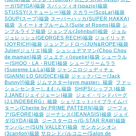
ーガ(SPIGA)福袋
スパッツィオ(spazio)福袋
STUSSY(ステューシー)福袋
スカラー(ScoLar)福袋
SOUP(スープ)福袋
スーパーハッカ(SUPER HAKKA)
福袋
‎
スイートオブルームス(Suite of Rooms)福袋
シ
ンプルライフ福袋
ジョンブル(Johnbull)福袋
‎
ジョル
ジュレッシュ(GEORGES RECH)福袋
ジョイリッチ
(JOYRICH)福袋
ジュンアンドロペ(JUN&ROPE)福袋
Julier(ジュリエ)福袋
‎
シュシュデママン(Chou Chou
de maman)福袋
ジュエティ(jouetie)福袋
シューラル
ー(SHOO・LA・RUE)福袋
シュープリームララ
(Supreme.La.La)福袋
ジャンニロジュディチェ
(GIANNI LO GIUDICE)福袋
ジャックバニー(Jack
Bunny!!)福袋
ジムマスター(gym master）福袋
‎
ファッ
ションセンターしまむら福袋
‎
SHIPS(シップス)福袋
J.JANE(ジェイジェーン)福袋
‎
ジェイ・リンドバーグ
(J.LINDEBERG）福袋
‎
シェリエットバイプライムパ
ターン(Cherite by PRIME PATTERN)福袋
‎
ジーフォ
ア(G/FORE)福袋
ジーナシス(JEANASIS)福袋
ジェイ
ダ(GYDA)福袋
‎
ジースターロゥ(G-STAR RAW)福袋
サンバレー(SUN VALLEY)福袋
‎
サンカンシオン
(3can4on)福袋
サロンドバルコニー(Salon de