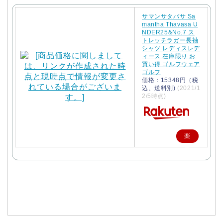
サマンサタバサ Sa
mantha Thavasa U
NDER25&No.7 ス
トレッチラガー長袖
シャツ レディスレデ
ィース 在庫限り お
買い得 ゴルフウェア
ゴルフ
価格：15348円（税
込、送料別)
(2021/1
2/5時点)
楽
天
で
購
入