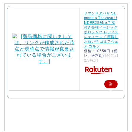
サマンサタバサ Sa
mantha Thavasa U
NDER25&No.7 襟
付き長袖ベーシック
ポロシャツ レディス
レディース 在庫限り
お買い得 ゴルフウェ
ア ゴルフ
価格：10558円（税
込、送料別)
(2021/1
2/5時点)
楽
天
で
購
入