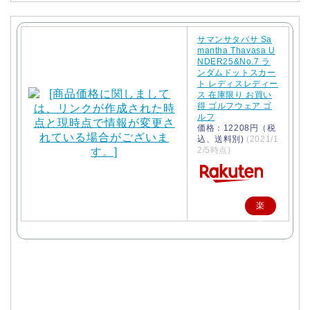
サマンサタバサ Sa
mantha Thavasa U
NDER25&No.7 ラ
ンダムドットスカー
ト レディスレディー
ス 在庫限り お買い
得 ゴルフウェア ゴ
ルフ
価格：12208円（税
込、送料別)
(2021/1
2/5時点)
楽
天
で
購
入