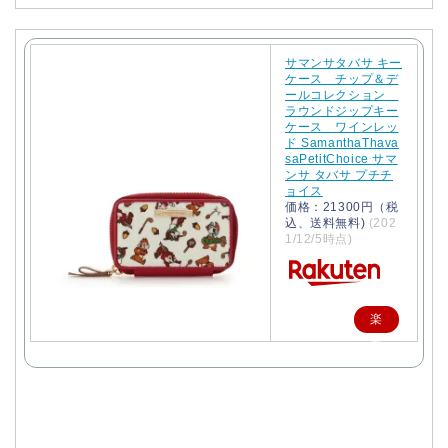
サマンサタバサ キー
ケース チップ＆デ
ールコレクション
ラウンドジップキー
ケース ワインレッ
ド SamanthaThava
saPetitChoice サマ
ンサ タバサ プチチ
ョイス
価格：21300円（税
込、送料無料)
(202
1/12/5時点)
楽
天
で
購
入