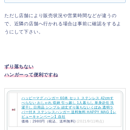
ただし店舗により販売状況や営業時間などが違うの
で、近隣の店舗へ行かれる場合は事前に確認をするよ
うにして下さい。
ずり落ちない
ハンガーって便利ですね
ハッピーマグ ハンガー 60本 セット ステンレス 42cmす
べらない おしゃれ 収納 引っ越し 1人暮らし 単身赴任 洗
濯干し 日用品 シンプル 頑丈ずり落ちないくぼみ 透明ラ
バー付き ステンレスハンガー 送料無料 HAPPY MAG【レ
ビューキャンペーン】自社
価格：2980円（税込、送料無料)
(2021/9/11時点)