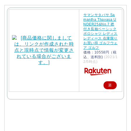
サマンサタバサ Sa
mantha Thavasa U
NDER25&No.7 襟
付き長袖ベーシック
ポロシャツ レディス
レディース 在庫限り
お買い得 ゴルフウェ
ア ゴルフ
価格：10558円（税
込、送料別)
(2021/1
2/5時点)
楽
天
で
購
入