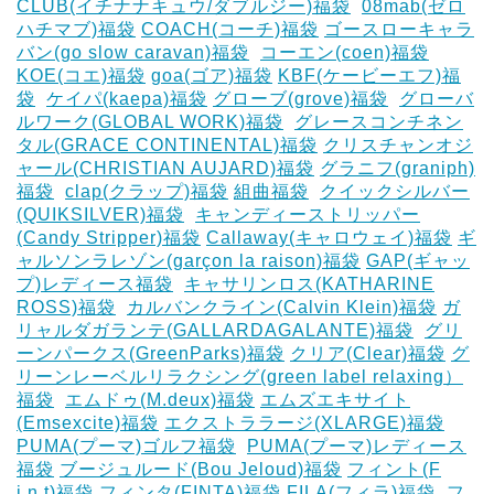
CLUB(イチナナキュウ/ダブルジー)福袋
‎
08mab(ゼロ
ハチマブ)福袋
COACH(コーチ)福袋
ゴースローキャラ
バン(go slow caravan)福袋
‎
コーエン(coen)福袋
KOE(コエ)福袋
goa(ゴア)福袋
KBF(ケービーエフ)福
袋
‎
ケイパ(kaepa)福袋
グローブ(grove)福袋
‎
グローバ
ルワーク(GLOBAL WORK)福袋
‎
グレースコンチネン
タル(GRACE CONTINENTAL)福袋
クリスチャンオジ
ャール(CHRISTIAN AUJARD)福袋
グラニフ(graniph)
福袋
‎
clap(クラップ)福袋
組曲福袋
‎
クイックシルバー
(QUIKSILVER)福袋
‎
キャンディーストリッパー
(Candy Stripper)福袋
Callaway(キャロウェイ)福袋
ギ
ャルソンラレゾン(garçon la raison)福袋
GAP(ギャッ
プ)レディース福袋
‎
キャサリンロス(KATHARINE
ROSS)福袋
‎
カルバンクライン(Calvin Klein)福袋
ガ
リャルダガランテ(GALLARDAGALANTE)福袋
‎
グリ
ーンパークス(GreenParks)福袋
クリア(Clear)福袋
グ
リーンレーベルリラクシング(green label relaxing）
福袋
‎
エムドゥ(M.deux)福袋
エムズエキサイト
(Emsexcite)福袋
エクストララージ(XLARGE)福袋
PUMA(プーマ)ゴルフ福袋
‎
PUMA(プーマ)レディース
福袋
ブージュルード(Bou Jeloud)福袋
フィント(F
i.n.t)福袋
フィンタ(FINTA)福袋
‎FILA(フィラ)福袋
‎
フ