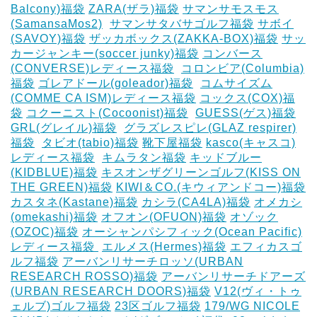
Balcony)福袋
ZARA(ザラ)福袋
サマンサモスモス
(SamansaMos2)
‎
サマンサタバサゴルフ福袋
サボイ
(SAVOY)福袋
ザッカボックス(ZAKKA-BOX)福袋
サッ
カージャンキー(soccer junky)福袋
コンバース
(CONVERSE)レディース福袋
‎
コロンビア(Columbia)
福袋
ゴレアドール(goleador)福袋
‎
コムサイズム
(COMME CA ISM)レディース福袋
コックス(COX)福
袋
コクーニスト(Cocoonist)福袋
‎
GUESS(ゲス)福袋
GRL(グレイル)福袋
‎
グラズレスピレ(GLAZ respirer)
福袋
‎
タビオ(tabio)福袋
靴下屋福袋
kasco(キャスコ)
レディース福袋
‎
キムラタン福袋
キッドブルー
(KIDBLUE)福袋
キスオンザグリーンゴルフ(KISS ON
THE GREEN)福袋
KIWI＆CO.(キウィアンドコー)福袋
カスタネ(Kastane)福袋
カシラ(CA4LA)福袋
‎オメカシ
(omekashi)福袋
オフオン(OFUON)福袋
オゾック
(OZOC)福袋
オーシャンパシフィック(Ocean Pacific)
レディース福袋 ‎
エルメス(Hermes)福袋
エフィカスゴ
ルフ福袋
アーバンリサーチロッソ(URBAN
RESEARCH ROSSO)福袋
アーバンリサーチドアーズ
(URBAN RESEARCH DOORS)福袋
V12(ヴィ・トゥ
ェルブ)ゴルフ福袋
23区ゴルフ福袋
179/WG NICOLE