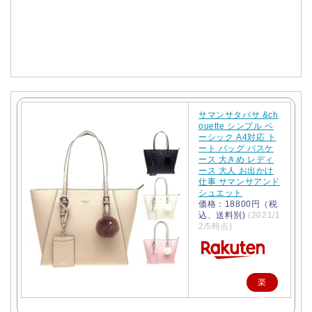
で
購
入
サマンサタバサ &ch
ouette シンプル ベ
ーシック A4対応 ト
ート バッグ パスケ
ース 大きめ レディ
ース 大人 お出かけ
仕事 サマンサアンド
シュエット
価格：18800円（税
込、送料別)
(2021/1
2/5時点)
楽
天