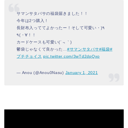
サマンサタバサの福袋届きました！！
今年は2つ購入！
長財布入っててよかったー！そして可愛い٩(・
∀・)٩！！
カードケースも可愛い(´﹃｀)
鬱袋じゃなくて良かった…
#サマンサタバサ
#福袋
#
プチチョイス
pic.twitter.com/3wTd2dpQxo
— Anou (@Anou0Nasu)
January 1, 2021