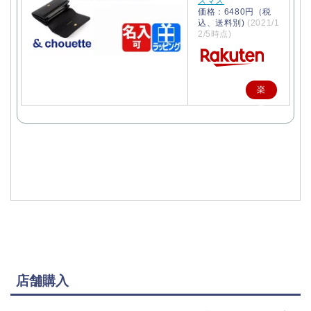
スマス
価格：6480円（税
込、送料別)
(2021/1
2/5時点)
楽
天
で
購
入
店舗購入