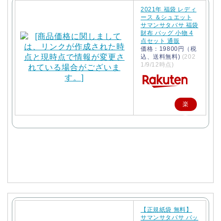
2021年 福袋 レディ
ース ＆シュエット
サマンサタバサ 福袋
財布 バッグ 小物 4
点セット 通販
価格：19800円（税
込、送料無料)
(202
1/9/12時点)
楽
天
で
購
入
【正規紙袋 無料】
サマンサタバサ バッ