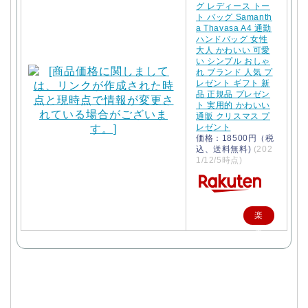
グ レディース トー
ト バッグ Samanth
a Thavasa A4 通勤
ハンドバッグ 女性
大人 かわいい 可愛
い シンプル おしゃ
れ ブランド 人気 プ
レゼント ギフト 新
品 正規品 プレゼン
ト 実用的 かわいい
通販 クリスマス プ
レゼント
価格：18500円（税
込、送料無料)
(202
1/12/5時点)
楽
天
で
購
入