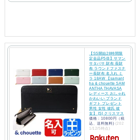
で
購
入
【SS開始28時間限
定全品P5倍】サマン
サタバサ 財布 長財
布 ラウンドファスナ
ー長財布 名入れ ミ
ラ 18AW 【samant
ha & chouette SAM
ANTHA THAVASA
レディース おしゃれ
かわいい ブランド
ギフト プレゼント
男性 女性 彼氏 彼
女】 [S] クリスマス
価格：10800円（税
込、送料無料)
(202
1/12/5時点)