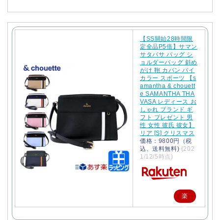
【SS開始28時間限
定全品P5倍】サマン
サタバサ バッグ シ
ョルダーバッグ 斜め
がけ 鞄 カバン バイ
カラー スポーツ 【s
amantha & chouett
e SAMANTHA THA
VASA レディース お
しゃれ ブランド ギ
フト プレゼント 男
性 女性 彼氏 彼女】
リア [S] クリスマス
価格：9800円（税
込、送料無料)
(202
1/12/5時点)
楽
天