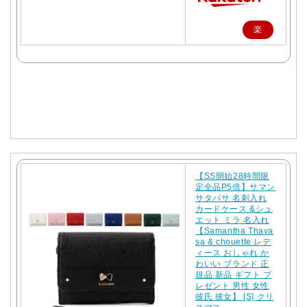
楽
天
で
購
入
【SS開始28時間限
定全品P5倍】サマン
サタバサ 名刺入れ
カードケース &シュ
エット ミラ 名入れ
【Samantha Thava
sa & chouette レデ
ィース おしゃれ か
わいい ブランド 正
規品 新品 ギフト プ
レゼント 男性 女性
彼氏 彼女】 [S] クリ