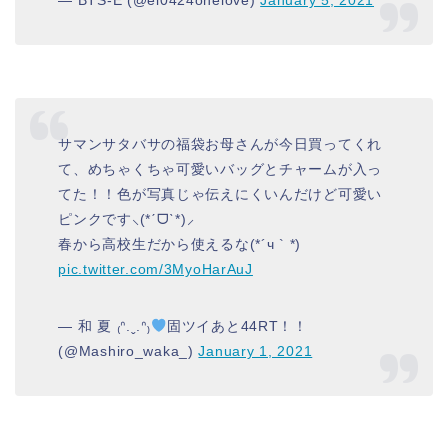
— BTS-E (@ei0424onelove)
January 5, 2021
サマンサタバサの福袋お母さんが今日買ってくれ
て、めちゃくちゃ可愛いバッグとチャームが入っ
てた！！色が写真じゃ伝えにくいんだけど可愛い
ピンクです⸜(*ˊᗜˋ*)⸝
春から高校生だから使えるな(*´ч ` *)
pic.twitter.com/3MyoHarAuJ
— 和 夏 ₍ᐢ.ˬ.ᐢ₎
固ツイあと44RT！！
(@Mashiro_waka_)
January 1, 2021