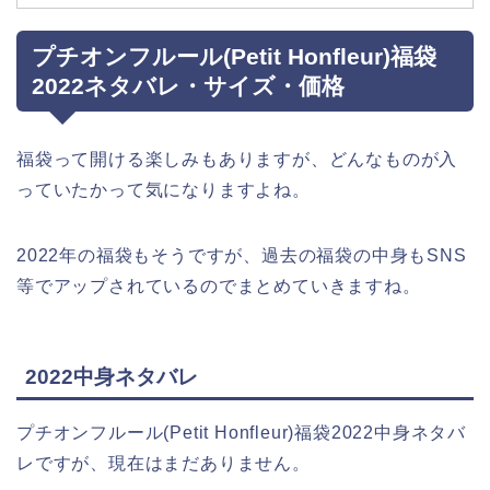
プチオンフルール(Petit Honfleur)福袋
2022ネタバレ・サイズ・価格
福袋って開ける楽しみもありますが、どんなものが入
っていたかって気になりますよね。
2022年の福袋もそうですが、過去の福袋の中身もSNS
等でアップされているのでまとめていきますね。
2022中身ネタバレ
プチオンフルール(Petit Honfleur)福袋2022中身ネタバ
レですが、現在はまだありません。