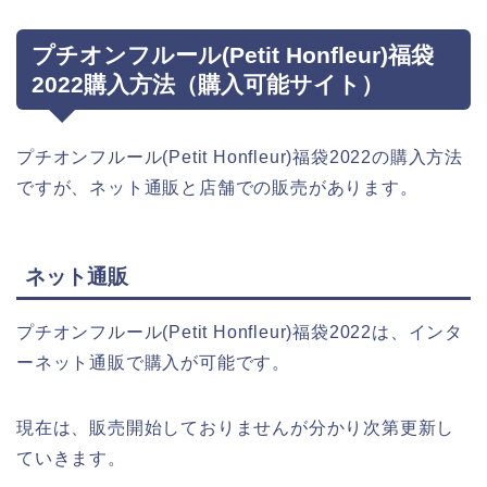
プチオンフルール(Petit Honfleur)福袋
2022購入方法（購入可能サイト）
プチオンフルール(Petit Honfleur)福袋2022の購入方法
ですが、ネット通販と店舗での販売があります。
ネット通販
プチオンフルール(Petit Honfleur)福袋2022は、インタ
ーネット通販で購入が可能です。
現在は、販売開始しておりませんが分かり次第更新し
ていきます。