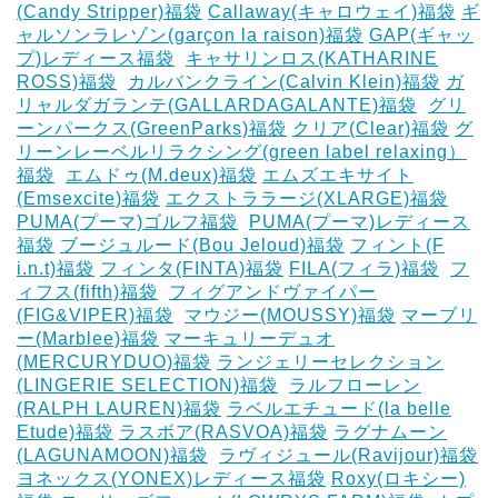
(Candy Stripper)福袋
Callaway(キャロウェイ)福袋
ギ
ャルソンラレゾン(garçon la raison)福袋
GAP(ギャッ
プ)レディース福袋
‎
キャサリンロス(KATHARINE
ROSS)福袋
‎
カルバンクライン(Calvin Klein)福袋
ガ
リャルダガランテ(GALLARDAGALANTE)福袋
‎
グリ
ーンパークス(GreenParks)福袋
クリア(Clear)福袋
グ
リーンレーベルリラクシング(green label relaxing）
福袋
‎
エムドゥ(M.deux)福袋
エムズエキサイト
(Emsexcite)福袋
エクストララージ(XLARGE)福袋
PUMA(プーマ)ゴルフ福袋
‎
PUMA(プーマ)レディース
福袋
ブージュルード(Bou Jeloud)福袋
フィント(F
i.n.t)福袋
フィンタ(FINTA)福袋
‎FILA(フィラ)福袋
‎
フ
ィフス(fifth)福袋
‎
フィグアンドヴァイパー
(FIG&VIPER)福袋
‎
マウジー(MOUSSY)福袋
マーブリ
ー(Marblee)福袋
マーキュリーデュオ
(MERCURYDUO)福袋
ランジェリーセレクション
(LINGERIE SELECTION)福袋
‎
ラルフローレン
(RALPH LAUREN)福袋
ラベルエチュード(la belle
Etude)福袋
ラスボア(RASVOA)福袋
ラグナムーン
(LAGUNAMOON)福袋
‎
ラヴィジュール(Ravijour)福袋
ヨネックス(YONEX)レディース福袋
Roxy(ロキシー)