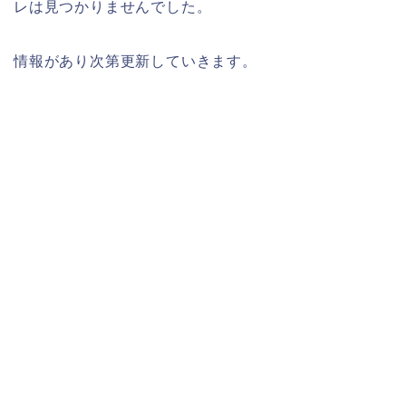
レは見つかりませんでした。
情報があり次第更新していきます。