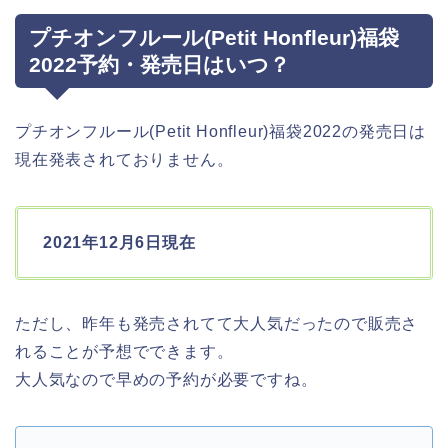
プチオンフルール(Petit Honfleur)福袋
2022予約・発売日はいつ？
プチオンフルール(Petit Honfleur)福袋2022の発売日は
現在発表されておりません。
2021年12月6日現在
ただし、昨年も発売されてて大人気だったので販売さ
れることが予想でできます。
大人気なので早めの予約が必要ですね。