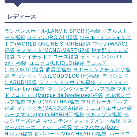
レディース
ランバンスポール(LANVIN SPORT)福袋
リアルスト
ーン福袋
ロイアル(ROIAL)福袋
ワールドオンラインス
トア(WORLD ONLINE STORE)福袋
ワック(WAAC)
福袋
モノマート(MONO-MART)福袋
桃太郎ジーンズ
福袋
ユナイテッドアローズ福袋
ライトオン(Right-
on）福袋
‎
ユニクロ(UNIQLO)福袋
ラコステ
(LACOSTE)福袋
夢展望福袋
ヨギーサンクチュアリ福
袋
ラウンドマウス(LOUDMLOUTH)福袋
‎
ラッシュド
(LASUD)福袋
ラフアンドスウェル福袋
フェアライア
ー(Fair Liar)福袋
‎
マンシングウェアゴルフ福袋
マルク
ドプロデュー(Marque de brodeuses)福袋
マルボンゴ
ルフ福袋
マルサ(MARTHA)福袋
マリクレールゴルフ
福袋
マンドゥカ(MANDUKA)福袋
ミエコウエサコ福袋
ムータマリン(muta MARINE)福袋
ベルメゾン福袋
ベ
ルシリーズ福袋
マウンテンイクィップメント福袋
マス
ターバニーエディション福袋
マックハウス(Mac-
House)福袋
ビバハート(VIVA HEART)福袋
‎
ハードロ