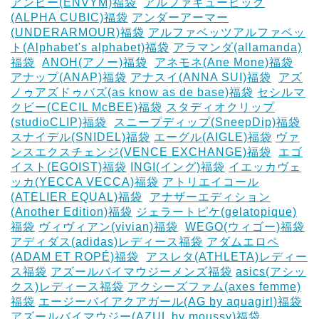
アンビー(ENVYM)福袋
‎
アルファキュービック
(ALPHA CUBIC)福袋
アンダーアーマー
(UNDERARMOUR)福袋
アルファベッツアルファベッ
ト(Alphabet's alphabet)福袋
アラマンダ(allamanda)
福袋
‎
ANOH(アノー)福袋
‎
アネモネ(Ane Mone)福袋
アナップ(ANAP)福袋
アナスイ(ANNA SUI)福袋
‎
アズ
ノゥアズドゥバズ(as know as de base)福袋
セシルマ
クビー(CECIL McBEE)福袋
スタディオクリップ
(studioCLIP)福袋
‎
スニープディップ(SneepDip)福袋
スナイデル(SNIDEL)福袋
エーグル(AIGLE)福袋
‎ヴァ
ンスエクスチェンジ(VENCE EXCHANGE)福袋
‎
エゴ
イスト(EGOIST)福袋
‎INGI(イング)福袋
イエッカヴェ
ッカ(YECCA VECCA)福袋
アトリエイコール
(ATELIER EQUAL)福袋
‎
アナザーエディション
(Another Edition)福袋
ジェラートピケ(gelatopique)
福袋
ヴィヴィアン(vivian)福袋
‎
WEGO(ウィゴー)福袋
アディダス(adidas)レディース福袋
アダムエロペ
(ADAM ET ROPÉ)福袋
‎
アスレタ(ATHLETA)レディー
ス福袋
アズールバイマウジーメンズ福袋
asics(アシッ
クス)レディース福袋
アクシーズファム(axes femme)
福袋
エージーバイアクアガール(AG by aquagirl)福袋
アズールバイマウジー(AZUL by moussy)福袋
‎