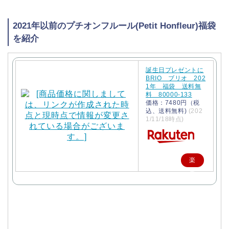
2021年以前のプチオンフルール(Petit Honfleur)福袋
を紹介
誕生日プレゼントに
BRIO ブリオ 202
1年 福袋 送料無
料 80000-133
価格：7480円（税
込、送料無料)
(202
1/11/18時点)
楽
天
で
購
入