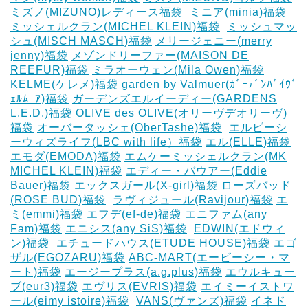
ミズノ(MIZUNO)レディース福袋
‎
ミニア(minia)福袋
ミッシェルクラン(MICHEL KLEIN)福袋
‎
ミッシュマッ
シュ(MISCH MASCH)福袋
メリージェニー(merry
jenny)福袋
メゾンドリーファー(MAISON DE
REEFUR)福袋
ミラオーウェン(Mila Owen)福袋
‎
KELME(ケレメ)福袋
‎garden by Valmuer(ｶﾞｰﾃﾞﾝﾊﾞｲｳﾞ
ｪﾙﾑｰｱ)福袋
ガーデンズエルイーディー(GARDENS
L.E.D.)福袋
OLIVE des OLIVE(オリーヴデオリーヴ)
福袋
オーバータッシェ(OberTashe)福袋
‎
エルビーシ
ーウィズライフ(LBC with life）福袋
エル(ELLE)福袋
エモダ(EMODA)福袋
エムケーミッシェルクラン(MK
MICHEL KLEIN)福袋
エディー・バウアー(Eddie
Bauer)福袋
エックスガール(X-girl)福袋
ローズバッド
(ROSE BUD)福袋
‎
ラヴィジュール(Ravijour)福袋
エ
ミ(emmi)福袋
エフデ(ef-de)福袋
エニファム(any
Fam)福袋
エニシス(any SiS)福袋
‎
EDWIN(エドウィ
ン)福袋
‎
エチュードハウス(ETUDE HOUSE)福袋
エゴ
ザル(EGOZARU)福袋
ABC-MART(エービーシー・マ
ート)福袋
エージープラス(a.g.plus)福袋
エウルキュー
ブ(eur3)福袋
エヴリス(EVRIS)福袋
エイミーイストワ
ール(eimy istoire)福袋
‎
VANS(ヴァンズ)福袋
イネド