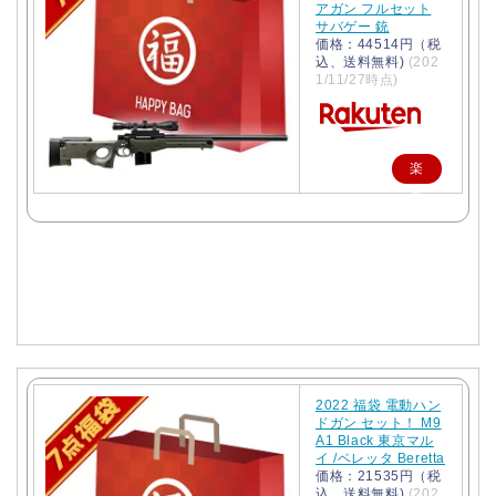
アガン フルセット
サバゲー 銃
価格：44514円（税
込、送料無料)
(202
1/11/27時点)
楽
天
で
購
入
2022 福袋 電動ハン
ドガン セット！ M9
A1 Black 東京マル
イ /ベレッタ Beretta
価格：21535円（税
込、送料無料)
(202