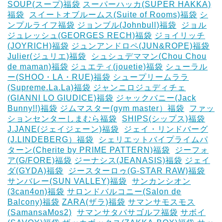
SOUP(スープ)福袋
スーパーハッカ(SUPER HAKKA)
福袋
‎
スイートオブルームス(Suite of Rooms)福袋
シ
ンプルライフ福袋
ジョンブル(Johnbull)福袋
‎
ジョル
ジュレッシュ(GEORGES RECH)福袋
ジョイリッチ
(JOYRICH)福袋
ジュンアンドロペ(JUN&ROPE)福袋
Julier(ジュリエ)福袋
‎
シュシュデママン(Chou Chou
de maman)福袋
ジュエティ(jouetie)福袋
シューラル
ー(SHOO・LA・RUE)福袋
シュープリームララ
(Supreme.La.La)福袋
ジャンニロジュディチェ
(GIANNI LO GIUDICE)福袋
ジャックバニー(Jack
Bunny!!)福袋
ジムマスター(gym master）福袋
‎
ファッ
ションセンターしまむら福袋
‎
SHIPS(シップス)福袋
J.JANE(ジェイジェーン)福袋
‎
ジェイ・リンドバーグ
(J.LINDEBERG）福袋
‎
シェリエットバイプライムパ
ターン(Cherite by PRIME PATTERN)福袋
‎
ジーフォ
ア(G/FORE)福袋
ジーナシス(JEANASIS)福袋
ジェイ
ダ(GYDA)福袋
‎
ジースターロゥ(G-STAR RAW)福袋
サンバレー(SUN VALLEY)福袋
‎
サンカンシオン
(3can4on)福袋
サロンドバルコニー(Salon de
Balcony)福袋
ZARA(ザラ)福袋
サマンサモスモス
(SamansaMos2)
‎
サマンサタバサゴルフ福袋
サボイ