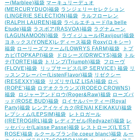
ー(Marblee)福袋
マーキュリーデュオ
(MERCURYDUO)福袋
ランジェリーセレクション
(LINGERIE SELECTION)福袋
‎
ラルフローレン
(RALPH LAUREN)福袋
ラベルエチュード(la belle
Etude)福袋
ラスボア(RASVOA)福袋
ラグナムーン
(LAGUNAMOON)福袋
‎
ラヴィジュール(Ravijour)福袋
ヨネックス(YONEX)レディース福袋
Roxy(ロキシー)
福袋
ローリーズファーム(LOWRYS FARM)福袋
‎
トプ
カピ(TOPKAPI)福袋
‎
ドロシーズ(DRWCYS)福袋
トル
テ(TORTE)福袋
トリンプ(Triumph)福袋
‎
フローヴ
(FLOVE)福袋
‎
リップサービス(LIP SERVICE) 福袋
リ
ッスンフレーバー(ListenFlavor)福袋
リゼクシー
(RESEXXY)福袋
‎
リズリサ(LIZ LISA)福袋
ロペ
(ROPE')福袋
ロデオクラウンズ(RODEO CROWNS)
福袋
‎
ロジャーアンドロウ(Roger&Raw)福袋
ローズバ
ッド(ROSE BUD)福袋
‎
ロイヤルパーティー(Royal
Party)福袋
レンアイケイカク(RENAI KEIKAKU)福袋
レプシィム(LEPSIM)福袋
‎
レトロガール
((RETROGIRL)福袋
レディアゼル(Redyazel)福袋
レ
ッセパッセ(Laisse Passe)福袋
レストローズ(L'EST
ROSE)福袋
ルクールブラン(le.coeur blanc)福袋
ルー