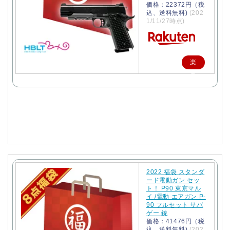
価格：22372円（税
込、送料無料)
(202
1/11/27時点)
楽
天
で
購
入
2022 福袋 スタンダ
ード電動ガン セッ
ト！ P90 東京マル
イ /電動 エアガン P-
90 フルセット サバ
ゲー 銃
価格：41476円（税
込、送料無料)
(202