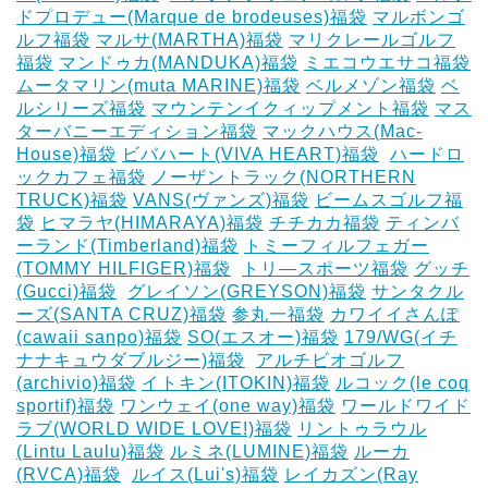
ドプロデュー(Marque de brodeuses)福袋
マルボンゴ
ルフ福袋
マルサ(MARTHA)福袋
マリクレールゴルフ
福袋
マンドゥカ(MANDUKA)福袋
ミエコウエサコ福袋
ムータマリン(muta MARINE)福袋
ベルメゾン福袋
ベ
ルシリーズ福袋
マウンテンイクィップメント福袋
マス
ターバニーエディション福袋
マックハウス(Mac-
House)福袋
ビバハート(VIVA HEART)福袋
‎
ハードロ
ックカフェ福袋
ノーザントラック(NORTHERN
TRUCK)福袋
VANS(ヴァンズ)福袋
ビームスゴルフ福
袋
ヒマラヤ(HIMARAYA)福袋
チチカカ福袋
ティンバ
ーランド(Timberland)福袋
トミーフィルフェガー
(TOMMY HILFIGER)福袋
‎
トリ―スポーツ福袋
グッチ
(Gucci)福袋
‎
グレイソン(GREYSON)福袋
サンタクル
ーズ(SANTA CRUZ)福袋
参丸一福袋
カワイイさんぽ
(cawaii sanpo)福袋
SO(エスオー)福袋
179/WG(イチ
ナナキュウダブルジー)福袋
‎
アルチビオゴルフ
(archivio)福袋
イトキン(ITOKIN)福袋
ルコック(le coq
sportif)福袋
ワンウェイ(one way)福袋
ワールドワイド
ラブ(WORLD WIDE LOVE!)福袋
リントゥラウル
(Lintu Laulu)福袋
ルミネ(LUMINE)福袋
ルーカ
(RVCA)福袋
‎
ルイス(Lui's)福袋
レイカズン(Ray