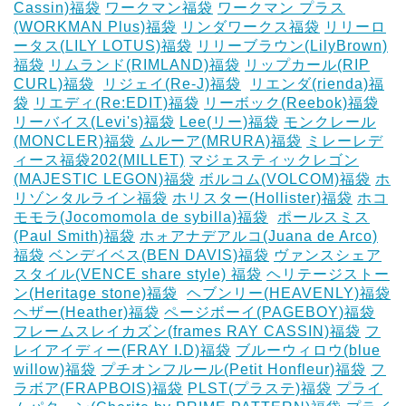
Cassin)福袋
ワークマン福袋
ワークマン プラス
(WORKMAN Plus)福袋
リンダワークス福袋
リリーロ
ータス(LILY LOTUS)福袋
リリーブラウン(LilyBrown)
福袋
リムランド(RIMLAND)福袋
リップカール(RIP
CURL)福袋
‎
リジェイ(Re-J)福袋
‎
リエンダ(rienda)福
袋
リエディ(Re:EDIT)福袋
リーボック(Reebok)福袋
リーバイス(Levi's)福袋
Lee(リー)福袋
モンクレール
(MONCLER)福袋
ムルーア(MRURA)福袋
ミレーレデ
ィース福袋202(MILLET)
マジェスティックレゴン
(MAJESTIC LEGON)福袋
ボルコム(VOLCOM)福袋
ホ
リゾンタルライン福袋
ホリスター(Hollister)福袋
ホコ
モモラ(Jocomomola de sybilla)福袋
‎
ポールスミス
(Paul Smith)福袋
ホォアナデアルコ(Juana de Arco)
福袋
ベンデイベス(BEN DAVIS)福袋
ヴァンスシェア
スタイル(VENCE share style) 福袋
ヘリテージストー
ン(Heritage stone)福袋
‎
ヘブンリー(HEAVENLY)福袋
ヘザー(Heather)福袋
ページボーイ(PAGEBOY)福袋
‎
フレームスレイカズン(frames RAY CASSIN)福袋
フ
レイアイディー(FRAY I.D)福袋
ブルーウィロウ(blue
willow)福袋
プチオンフルール(Petit Honfleur)福袋
フ
ラボア(FRAPBOIS)福袋
PLST(プラステ)福袋
プライ