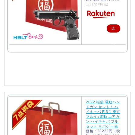
1/11/27時点)
楽
天
で
購
入
2022 福袋 電動ハン
ドガン セット！ ハ
イキャパ E 5.1 東京
マルイ /電動 エアガ
ン ハイキャパ フル
セット サバゲー 銃
価格：23232円（税