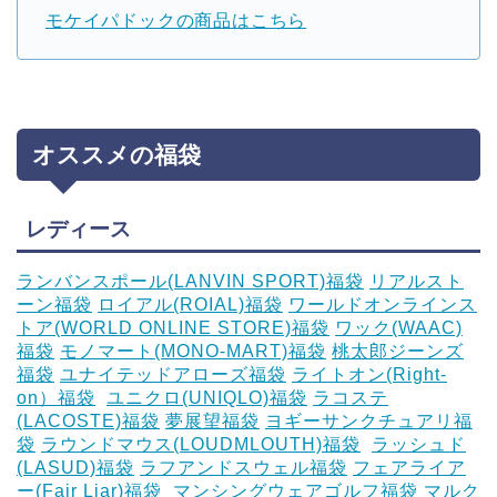
モケイパドックの商品はこちら
オススメの福袋
レディース
ランバンスポール(LANVIN SPORT)福袋
リアルスト
ーン福袋
ロイアル(ROIAL)福袋
ワールドオンラインス
トア(WORLD ONLINE STORE)福袋
ワック(WAAC)
福袋
モノマート(MONO-MART)福袋
桃太郎ジーンズ
福袋
ユナイテッドアローズ福袋
ライトオン(Right-
on）福袋
‎
ユニクロ(UNIQLO)福袋
ラコステ
(LACOSTE)福袋
夢展望福袋
ヨギーサンクチュアリ福
袋
ラウンドマウス(LOUDMLOUTH)福袋
‎
ラッシュド
(LASUD)福袋
ラフアンドスウェル福袋
フェアライア
ー(Fair Liar)福袋
‎
マンシングウェアゴルフ福袋
マルク