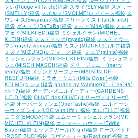
スイソンブラ(LUZeSOMBRA)福袋
ルージュヴィフラ
クレ(Rouge vif la cle)福袋
スライ(SLY)福袋
スメリー
(SMELLY)福袋
スボルメ(SVOLME)レディース福袋
ス
ワンキス(Swankiss)福袋
スリックミスト(slick mist)
福袋
ダチュラ(DaTuRa)福袋
‎ミーア(MIIA)福袋
ミルク
フェド(MILKFED.)福袋
ミシェルクラン(MICHEL
KLEIN)福袋
ミスティック(mystic)福袋
ミスティウー
マン(mysty woman)福袋
ミズノ(MIZUNO)ゴルフ福袋
‎
ミズノ(MIZUNO)レディース福袋
‎
ミニア(minia)福袋
ミッシェルクラン(MICHEL KLEIN)福袋
‎
ミッシュマッ
シュ(MISCH MASCH)福袋
メリージェニー(merry
jenny)福袋
メゾンドリーファー(MAISON DE
REEFUR)福袋
ミラオーウェン(Mila Owen)福袋
‎
KELME(ケレメ)福袋
‎garden by Valmuer(ｶﾞｰﾃﾞﾝﾊﾞｲｳﾞ
ｪﾙﾑｰｱ)福袋
ガーデンズエルイーディー(GARDENS
L.E.D.)福袋
OLIVE des OLIVE(オリーヴデオリーヴ)
福袋
オーバータッシェ(OberTashe)福袋
‎
エルビーシ
ーウィズライフ(LBC with life）福袋
エル(ELLE)福袋
エモダ(EMODA)福袋
エムケーミッシェルクラン(MK
MICHEL KLEIN)福袋
エディー・バウアー(Eddie
Bauer)福袋
エックスガール(X-girl)福袋
ローズバッド
(ROSE BUD)福袋
‎
ラヴィジュール(Ravijour)福袋
エ