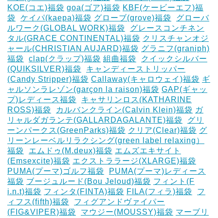
KOE(コエ)福袋
goa(ゴア)福袋
KBF(ケービーエフ)福
袋
‎
ケイパ(kaepa)福袋
グローブ(grove)福袋
‎
グローバ
ルワーク(GLOBAL WORK)福袋
‎
グレースコンチネン
タル(GRACE CONTINENTAL)福袋
クリスチャンオジ
ャール(CHRISTIAN AUJARD)福袋
グラニフ(graniph)
福袋
‎
clap(クラップ)福袋
組曲福袋
‎
クイックシルバー
(QUIKSILVER)福袋
‎
キャンディーストリッパー
(Candy Stripper)福袋
Callaway(キャロウェイ)福袋
ギ
ャルソンラレゾン(garçon la raison)福袋
GAP(ギャッ
プ)レディース福袋
‎
キャサリンロス(KATHARINE
ROSS)福袋
‎
カルバンクライン(Calvin Klein)福袋
ガ
リャルダガランテ(GALLARDAGALANTE)福袋
‎
グリ
ーンパークス(GreenParks)福袋
クリア(Clear)福袋
グ
リーンレーベルリラクシング(green label relaxing）
福袋
‎
エムドゥ(M.deux)福袋
エムズエキサイト
(Emsexcite)福袋
エクストララージ(XLARGE)福袋
PUMA(プーマ)ゴルフ福袋
‎
PUMA(プーマ)レディース
福袋
ブージュルード(Bou Jeloud)福袋
フィント(F
i.n.t)福袋
フィンタ(FINTA)福袋
‎FILA(フィラ)福袋
‎
フ
ィフス(fifth)福袋
‎
フィグアンドヴァイパー
(FIG&VIPER)福袋
‎
マウジー(MOUSSY)福袋
マーブリ