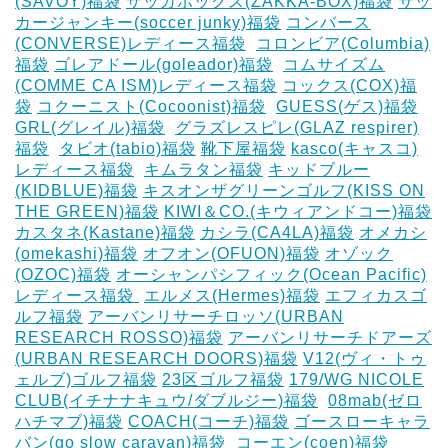
(SAVOY)福袋
ザッカボックス(ZAKKA-BOX)福袋
サッ
カージャンキー(soccer junky)福袋
コンバース
(CONVERSE)レディース福袋
‎
コロンビア(Columbia)
福袋
ゴレアドール(goleador)福袋
‎
コムサイズム
(COMME CA ISM)レディース福袋
コックス(COX)福
袋
コクーニスト(Cocoonist)福袋
‎
GUESS(ゲス)福袋
GRL(グレイル)福袋
‎
グラズレスピレ(GLAZ respirer)
福袋
‎
タビオ(tabio)福袋
靴下屋福袋
kasco(キャスコ)
レディース福袋
‎
キムラタン福袋
キッドブルー
(KIDBLUE)福袋
キスオンザグリーンゴルフ(KISS ON
THE GREEN)福袋
KIWI＆CO.(キウィアンドコー)福袋
カスタネ(Kastane)福袋
カシラ(CA4LA)福袋
‎オメカシ
(omekashi)福袋
オフオン(OFUON)福袋
オゾック
(OZOC)福袋
オーシャンパシフィック(Ocean Pacific)
レディース福袋 ‎
エルメス(Hermes)福袋
エフィカスゴ
ルフ福袋
アーバンリサーチロッソ(URBAN
RESEARCH ROSSO)福袋
アーバンリサーチドアーズ
(URBAN RESEARCH DOORS)福袋
V12(ヴィ・トゥ
ェルブ)ゴルフ福袋
23区ゴルフ福袋
179/WG NICOLE
CLUB(イチナナキュウ/ダブルジー)福袋
‎
08mab(ゼロ
ハチマブ)福袋
COACH(コーチ)福袋
ゴースローキャラ
バン(go slow caravan)福袋
‎
コーエン(coen)福袋