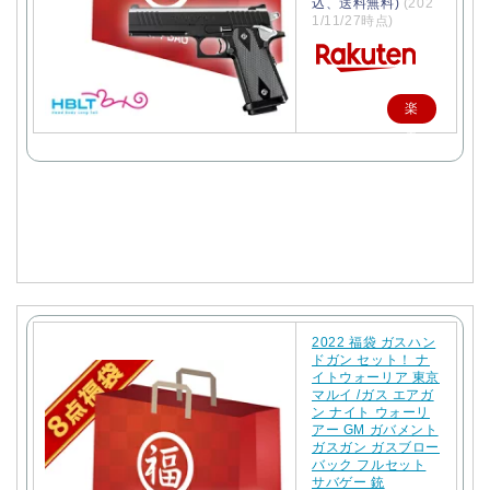
込、送料無料)
(202
1/11/27時点)
楽
天
で
購
入
2022 福袋 ガスハン
ドガン セット！ ナ
イトウォーリア 東京
マルイ /ガス エアガ
ン ナイト ウォーリ
アー GM ガバメント
ガスガン ガスブロー
バック フルセット
サバゲー 銃