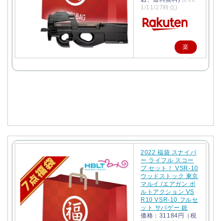
1/11/27時点)
楽
天
で
購
入
2022 福袋 スナイパ
ー ライフル スコー
プ セット！ VSR-10
ウッドストック 東京
マルイ /エアガン ボ
ルトアクション VS
R10 VSR-10 フルセ
ット サバゲー 銃
価格：31184円（税