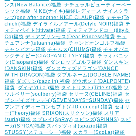
ンス(New Balance)福袋
‎
ナチュラルビューティーベー
シック福袋
‎
NIKE(ナイキ)福袋レディース
ナイスクラ
ップ(one after another NICE CLAUP)福袋
テチチ(Te
chichi)福袋
デイライルノアール(Delyle NOIR)福袋
テ
ィティベイト(titivate)福袋
ティティアンドコー(titty＆
Co)福袋
ディアプリンセス(Dear Princess)福袋
チュ
チュアンナ(tutuanna)福袋
‎
チャンピオンゴルフ福袋
チャンピオン福袋
チャムス(CHUMS)福袋
チャオパニ
ックティピー(CIAOPANIC TYPY)福袋
‎
チャオパニッ
ク(Ciaopanic)福袋
ダンロップゴルフ福袋
ダンスキン
(DANSKIN)福袋
‎
ダンスウィズドラゴン(DANCE
WITH DRAGON)福袋
ダブルネーム(DOUBLE NAME)
福袋
ダズリン(dazzlin) 福袋
ダウポンチ(DALPONTE)
福袋
‎
ダイヤ(d.i.a.)福袋
タイトリスト(Titleist)福袋
ソ
ウルベリー(soulberry)福袋
セリーヌ(CELINE)福袋
セ
ブンデイズサンデイ(SEVENDAYS=SUNDAY)福袋
セ
ブンアイディーコンセプト(7-ID concept.)福袋
セオリ
ー(Theory)福袋
SRIXON(スリクソン)福袋
スリア
(suria)福袋
スプレイ(SpRay)
スピンズ(SPINNS)
スピ
ーガ(SPIGA)福袋
スパッツィオ(spazio)福袋
STUSSY(ステューシー)福袋
スカラー(ScoLar)福袋