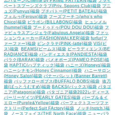
ムパターン(Cherite by PRIME PATTERN)福袋
プライ
ベートスプーンズクラブ(Priv. Spoons Club)福袋
プニ
ュズ(Punyus)福袋
プチバトー(PETIT BATEAU)福袋
フェルゥ(Feroux)福袋
フーズフーチコ(who's who
Chico)福袋
ビラボン(BILLABONG)福袋
‎
ヒュンメル
(hummel)福袋
プードゥドゥ(POU DOU DOU)福袋
フ
ァビュラスアンジェラ(Fabulous.Angela)福袋
ファッ
ションウォーカー(FASHIONWALKER)福袋
furfur(フ
ァーファー)福袋
ピンクラテ(PINK-latte)福袋
VIS(ビ
ス)福袋
‎
BEAMS(ビームス)福袋
ビーラディエンス(BE
RADIANCE)福袋
パンディエスタ(PANDIESTA)福袋
バラク(BARAK)福袋
パメオポーズ(PAMEO POSE)福
袋
HAPTIC(ハプティック)福袋
ハニーズ(Honeys)福袋
ハニーシナモン(Honey Cinnamon)福袋
‎
ハニーサロン
(Honey Salon)福袋
バナーバレット(Banner Barrett)
福袋
バッファローボブス(BUFFALO BOBS)福袋
‎
抜刀
娘(ばっとうむすめ)福袋
BACKS(バックス)福袋
パタゴ
ニア(Patagonia)福袋
パタゴニア福袋2022レディース
パーリーゲイツ(PEARLY GATES)福袋
パープル＆イ
エロー(Purple&Yellow)福袋
パーフェクトスーツファ
クトリー(Perfect Suit FActory)福袋
‎
ノッチ(notch.)福
袋
‎
ノースフェイス(THE North Face)福袋
ニューバラ