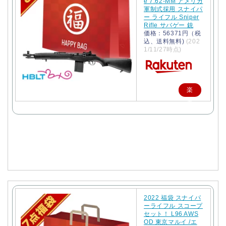
e 7.62-MM アメリカ
軍制式採用 スナイパ
ー ライフル Sniper
Rifle サバゲー 銃
価格：56371円（税
込、送料無料)
(202
1/11/27時点)
楽
天
で
購
入
2022 福袋 スナイパ
ーライフル スコープ
セット！ L96 AWS
OD 東京マルイ /エ