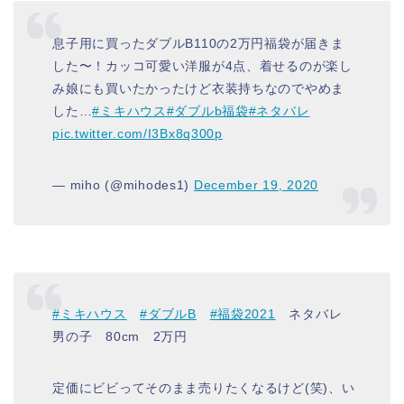
息子用に買ったダブルB110の2万円福袋が届きま
した〜！カッコ可愛い洋服が4点、着せるのが楽し
み娘にも買いたかったけど衣装持ちなのでやめま
した…
#ミキハウス
#ダブルb福袋
#ネタバレ
pic.twitter.com/I3Bx8q300p
— miho (@mihodes1)
December 19, 2020
#ミキハウス
#ダブルB
#福袋2021
ネタバレ
男の子 80cm 2万円
定価にビビってそのまま売りたくなるけど(笑)、い