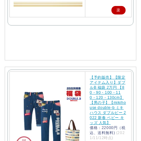
楽
天
で
購
入
【予約販売】【限定
アイテム入り】ダブ
ルB 福袋 2万円 【8
0・90・100・11
0・120・130cm】
【男の子】【mikiho
use double-b ミキ
ハウス ダブルビー 2
022 新春 ベビー キ
ッズ 人気】
価格：22000円（税
込、送料無料)
(202
1/11/12時点)