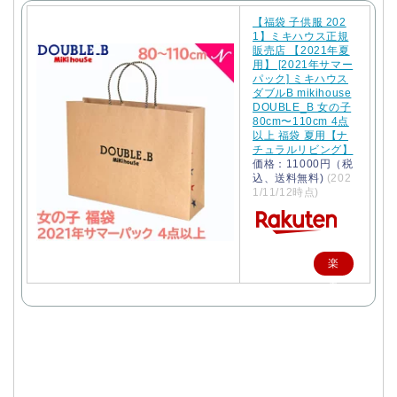
【福袋 子供服 202
1】ミキハウス正規
販売店 【2021年夏
用】 [2021年サマー
パック] ミキハウス
ダブルB mikihouse
DOUBLE_B 女の子
80cm〜110cm 4点
以上 福袋 夏用【ナ
チュラルリビング】
価格：11000円（税
込、送料無料)
(202
1/11/12時点)
楽
天
で
購
入