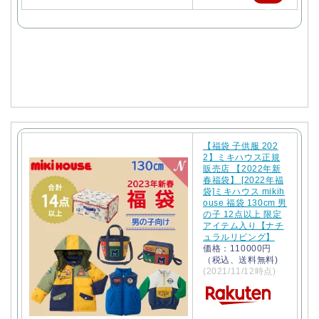
天
で
購
入
【福袋 子供服 202
2】ミキハウス正規
販売店 【2022年新
春福袋】 [2022年福
袋]ミキハウス mikih
ouse 福袋 130cm 男
の子 12点以上 限定
アイテム入り【ナチ
ュラルリビング】
価格：110000円
（税込、送料無料)
(2021/11/12時点)