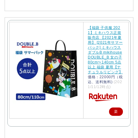
【福袋 子供服 202
1】ミキハウス正規
販売店 【2021年夏
用】 [2021年サマー
パック] ミキハウス
ダブルB mikihouse
DOUBLE_B 女の子
80cm〜140cm 5点
以上 福袋 夏用【ナ
チュラルリビング】
価格：22000円（税
込、送料無料)
(202
1/11/12時点)
楽
天
で
購