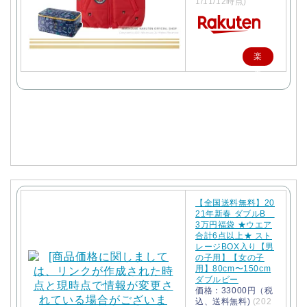
1/11/12時点)
楽
天
で
購
入
【全国送料無料】20
21年新春 ダブルB
3万円福袋 ★ウエア
合計6点以上★ スト
レージBOX入り【男
の子用】【女の子
用】80cm〜150cm
ダブルビー
価格：33000円（税
込、送料無料)
(202