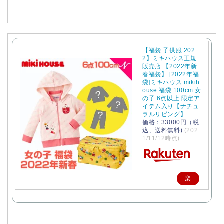
【福袋 子供服 202
2】ミキハウス正規
販売店 【2022年新
春福袋】 [2022年福
袋]ミキハウス mikih
ouse 福袋 100cm 女
の子 6点以上 限定ア
イテム入り【ナチュ
ラルリビング】
価格：33000円（税
込、送料無料)
(202
1/11/12時点)
楽
天
で
購