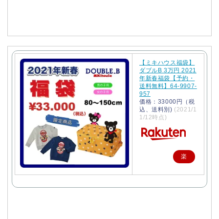
入
【ミキハウス福袋】
ダブルB 3万円 2021
年新春福袋【予約・
送料無料】64-9907-
957
価格：33000円（税
込、送料別)
(2021/1
1/12時点)
楽
天
で
購
入