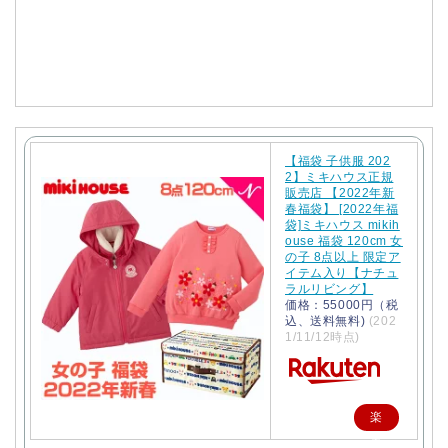
で
購
入
【福袋 子供服 202
2】ミキハウス正規
販売店 【2022年新
春福袋】 [2022年福
袋]ミキハウス mikih
ouse 福袋 120cm 女
の子 8点以上 限定ア
イテム入り【ナチュ
ラルリビング】
価格：55000円（税
込、送料無料)
(202
1/11/12時点)
楽
天