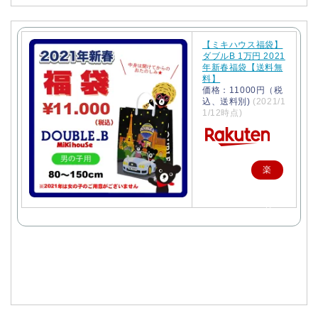
【ミキハウス福袋】
ダブルB 1万円 2021
年新春福袋【送料無
料】
価格：11000円（税
込、送料別)
(2021/1
1/12時点)
楽
天
で
購
入