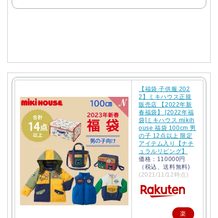
で
購
入
【福袋 子供服 202
2】ミキハウス正規
販売店 【2022年新
春福袋】 [2022年福
袋]ミキハウス mikih
ouse 福袋 100cm 男
の子 12点以上 限定
アイテム入り【ナチ
ュラルリビング】
価格：110000円
（税込、送料無料)
(2021/11/12時点)
楽