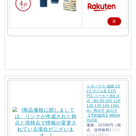
楽
天
で
購
入
ミキハウス 福袋 20
22 ダブルB【2万
円】パーカー含む4
点（80 90 100 110
120 130 140 150c
m）男の子 女の子
【予約販売】MIKIH
OUSE
価格：22000円（税
込、送料無料)
(202
1/11/12時点)