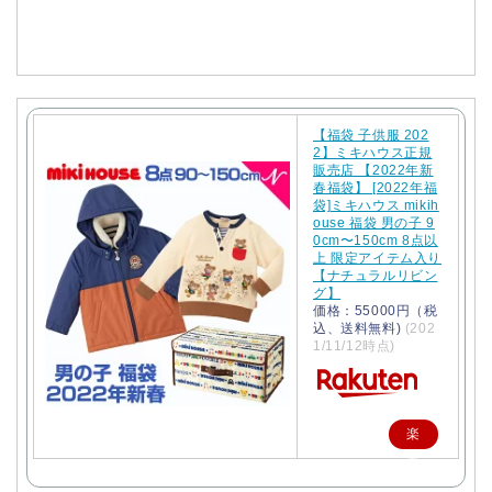
入
【福袋 子供服 202
2】ミキハウス正規
販売店 【2022年新
春福袋】 [2022年福
袋]ミキハウス mikih
ouse 福袋 男の子 9
0cm〜150cm 8点以
上 限定アイテム入り
【ナチュラルリビン
グ】
価格：55000円（税
込、送料無料)
(202
1/11/12時点)
楽
天