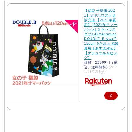
【福袋 子供服 202
1】ミキハウス正規
販売店 【2021年夏
用】 [2021年サマー
パック] ミキハウス
ダブルB mikihouse
DOUBLE_B 女の子
120cm 5点以上 福袋
夏用【あす楽対応】
【ナチュラルリビン
グ】
価格：22000円（税
込、送料無料)
(202
1/11/12時点)
楽
天
で
購
入