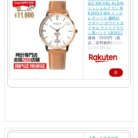
品】MICHEL KLEIN
ミッシェルクラン M
K16013-WH メンズ
レディース 腕時計
クオーツ ホワイトダ
イヤル ライトブラウ
ン革バンド LB2022
価格：5500円（税
込、送料無料)
(202
1/12/12時点)
楽
天
で
購
入