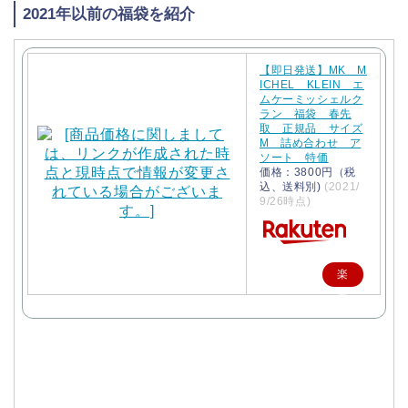
2021年以前の福袋を紹介
【即日発送】MK M
ICHEL KLEIN エ
ムケーミッシェルク
ラン 福袋 春先
取 正規品 サイズ
M 詰め合わせ ア
ソート 特価
価格：3800円（税
込、送料別)
(2021/
9/26時点)
楽
天
で
購
入