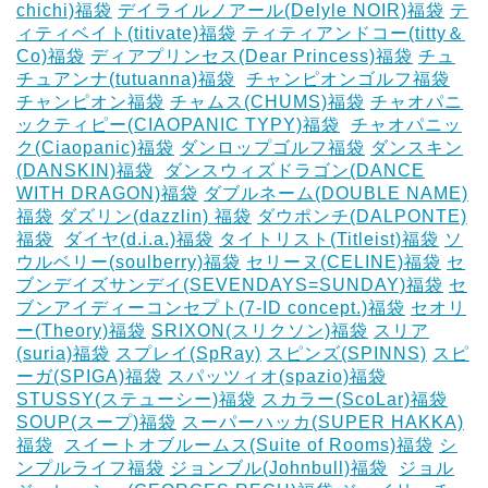
chichi)福袋
デイライルノアール(Delyle NOIR)福袋
テ
ィティベイト(titivate)福袋
ティティアンドコー(titty＆
Co)福袋
ディアプリンセス(Dear Princess)福袋
チュ
チュアンナ(tutuanna)福袋
‎
チャンピオンゴルフ福袋
チャンピオン福袋
チャムス(CHUMS)福袋
チャオパニ
ックティピー(CIAOPANIC TYPY)福袋
‎
チャオパニッ
ク(Ciaopanic)福袋
ダンロップゴルフ福袋
ダンスキン
(DANSKIN)福袋
‎
ダンスウィズドラゴン(DANCE
WITH DRAGON)福袋
ダブルネーム(DOUBLE NAME)
福袋
ダズリン(dazzlin) 福袋
ダウポンチ(DALPONTE)
福袋
‎
ダイヤ(d.i.a.)福袋
タイトリスト(Titleist)福袋
ソ
ウルベリー(soulberry)福袋
セリーヌ(CELINE)福袋
セ
ブンデイズサンデイ(SEVENDAYS=SUNDAY)福袋
セ
ブンアイディーコンセプト(7-ID concept.)福袋
セオリ
ー(Theory)福袋
SRIXON(スリクソン)福袋
スリア
(suria)福袋
スプレイ(SpRay)
スピンズ(SPINNS)
スピ
ーガ(SPIGA)福袋
スパッツィオ(spazio)福袋
STUSSY(ステューシー)福袋
スカラー(ScoLar)福袋
SOUP(スープ)福袋
スーパーハッカ(SUPER HAKKA)
福袋
‎
スイートオブルームス(Suite of Rooms)福袋
シ
ンプルライフ福袋
ジョンブル(Johnbull)福袋
‎
ジョル