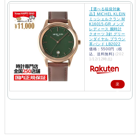
【選べる福袋対象
品】MICHEL KLEIN
ミッシェルクラン M
K16015-GR メンズ
レディース 腕時計
クオーツ 3針 グリー
ンダイヤル ブラウン
革バンド LB2022
価格：5500円（税
込、送料無料)
(202
1/12/12時点)
楽
天
で
購
入