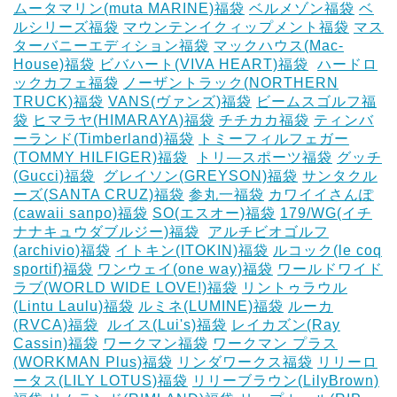
ムータマリン(muta MARINE)福袋
ベルメゾン福袋
ベ
ルシリーズ福袋
マウンテンイクィップメント福袋
マス
ターバニーエディション福袋
マックハウス(Mac-
House)福袋
ビバハート(VIVA HEART)福袋
‎
ハードロ
ックカフェ福袋
ノーザントラック(NORTHERN
TRUCK)福袋
VANS(ヴァンズ)福袋
ビームスゴルフ福
袋
ヒマラヤ(HIMARAYA)福袋
チチカカ福袋
ティンバ
ーランド(Timberland)福袋
トミーフィルフェガー
(TOMMY HILFIGER)福袋
‎
トリ―スポーツ福袋
グッチ
(Gucci)福袋
‎
グレイソン(GREYSON)福袋
サンタクル
ーズ(SANTA CRUZ)福袋
参丸一福袋
カワイイさんぽ
(cawaii sanpo)福袋
SO(エスオー)福袋
179/WG(イチ
ナナキュウダブルジー)福袋
‎
アルチビオゴルフ
(archivio)福袋
イトキン(ITOKIN)福袋
ルコック(le coq
sportif)福袋
ワンウェイ(one way)福袋
ワールドワイド
ラブ(WORLD WIDE LOVE!)福袋
リントゥラウル
(Lintu Laulu)福袋
ルミネ(LUMINE)福袋
ルーカ
(RVCA)福袋
‎
ルイス(Lui's)福袋
レイカズン(Ray
Cassin)福袋
ワークマン福袋
ワークマン プラス
(WORKMAN Plus)福袋
リンダワークス福袋
リリーロ
ータス(LILY LOTUS)福袋
リリーブラウン(LilyBrown)