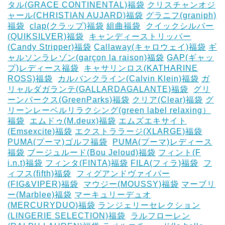
タル(GRACE CONTINENTAL)福袋
クリスチャンオジ
ャール(CHRISTIAN AUJARD)福袋
グラニフ(graniph)
福袋
‎
clap(クラップ)福袋
組曲福袋
‎
クイックシルバー
(QUIKSILVER)福袋
‎
キャンディーストリッパー
(Candy Stripper)福袋
Callaway(キャロウェイ)福袋
ギ
ャルソンラレゾン(garçon la raison)福袋
GAP(ギャッ
プ)レディース福袋
‎
キャサリンロス(KATHARINE
ROSS)福袋
‎
カルバンクライン(Calvin Klein)福袋
ガ
リャルダガランテ(GALLARDAGALANTE)福袋
‎
グリ
ーンパークス(GreenParks)福袋
クリア(Clear)福袋
グ
リーンレーベルリラクシング(green label relaxing）
福袋
‎
エムドゥ(M.deux)福袋
エムズエキサイト
(Emsexcite)福袋
エクストララージ(XLARGE)福袋
PUMA(プーマ)ゴルフ福袋
‎
PUMA(プーマ)レディース
福袋
ブージュルード(Bou Jeloud)福袋
フィント(F
i.n.t)福袋
フィンタ(FINTA)福袋
‎FILA(フィラ)福袋
‎
フ
ィフス(fifth)福袋
‎
フィグアンドヴァイパー
(FIG&VIPER)福袋
‎
マウジー(MOUSSY)福袋
マーブリ
ー(Marblee)福袋
マーキュリーデュオ
(MERCURYDUO)福袋
ランジェリーセレクション
(LINGERIE SELECTION)福袋
‎
ラルフローレン