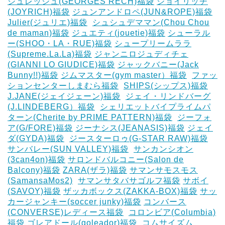
ジュレッシュ(GEORGES RECH)福袋
ジョイリッチ
(JOYRICH)福袋
ジュンアンドロペ(JUN&ROPE)福袋
Julier(ジュリエ)福袋
‎
シュシュデママン(Chou Chou
de maman)福袋
ジュエティ(jouetie)福袋
シューラル
ー(SHOO・LA・RUE)福袋
シュープリームララ
(Supreme.La.La)福袋
ジャンニロジュディチェ
(GIANNI LO GIUDICE)福袋
ジャックバニー(Jack
Bunny!!)福袋
ジムマスター(gym master）福袋
‎
ファッ
ションセンターしまむら福袋
‎
SHIPS(シップス)福袋
J.JANE(ジェイジェーン)福袋
‎
ジェイ・リンドバーグ
(J.LINDEBERG）福袋
‎
シェリエットバイプライムパ
ターン(Cherite by PRIME PATTERN)福袋
‎
ジーフォ
ア(G/FORE)福袋
ジーナシス(JEANASIS)福袋
ジェイ
ダ(GYDA)福袋
‎
ジースターロゥ(G-STAR RAW)福袋
サンバレー(SUN VALLEY)福袋
‎
サンカンシオン
(3can4on)福袋
サロンドバルコニー(Salon de
Balcony)福袋
ZARA(ザラ)福袋
サマンサモスモス
(SamansaMos2)
‎
サマンサタバサゴルフ福袋
サボイ
(SAVOY)福袋
ザッカボックス(ZAKKA-BOX)福袋
サッ
カージャンキー(soccer junky)福袋
コンバース
(CONVERSE)レディース福袋
‎
コロンビア(Columbia)
福袋
ゴレアドール(goleador)福袋
‎
コムサイズム