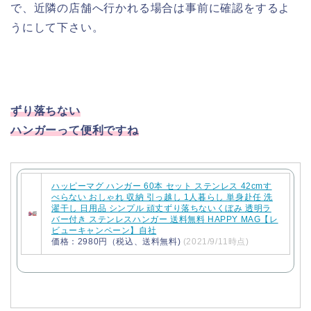
で、近隣の店舗へ行かれる場合は事前に確認をするよ
うにして下さい。
ずり落ちない
ハンガーって便利ですね
ハッピーマグ ハンガー 60本 セット ステンレス 42cmす
べらない おしゃれ 収納 引っ越し 1人暮らし 単身赴任 洗
濯干し 日用品 シンプル 頑丈ずり落ちないくぼみ 透明ラ
バー付き ステンレスハンガー 送料無料 HAPPY MAG【レ
ビューキャンペーン】自社
価格：2980円（税込、送料無料)
(2021/9/11時点)