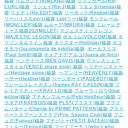
福袋
リムランド(RIMLAND)福袋
リップカール(RIP
CURL)福袋
‎
リジェイ(Re-J)福袋
‎
リエンダ(rienda)福
袋
リエディ(Re:EDIT)福袋
リーボック(Reebok)福袋
リーバイス(Levi's)福袋
Lee(リー)福袋
モンクレール
(MONCLER)福袋
ムルーア(MRURA)福袋
ミレーレデ
ィース福袋202(MILLET)
マジェスティックレゴン
(MAJESTIC LEGON)福袋
ボルコム(VOLCOM)福袋
ホ
リゾンタルライン福袋
ホリスター(Hollister)福袋
ホコ
モモラ(Jocomomola de sybilla)福袋
‎
ポールスミス
(Paul Smith)福袋
ホォアナデアルコ(Juana de Arco)
福袋
ベンデイベス(BEN DAVIS)福袋
ヴァンスシェア
スタイル(VENCE share style) 福袋
ヘリテージストー
ン(Heritage stone)福袋
‎
ヘブンリー(HEAVENLY)福袋
ヘザー(Heather)福袋
ページボーイ(PAGEBOY)福袋
‎
フレームスレイカズン(frames RAY CASSIN)福袋
フ
レイアイディー(FRAY I.D)福袋
ブルーウィロウ(blue
willow)福袋
プチオンフルール(Petit Honfleur)福袋
フ
ラボア(FRAPBOIS)福袋
PLST(プラステ)福袋
プライ
ムパターン(Cherite by PRIME PATTERN)福袋
プライ
ベートスプーンズクラブ(Priv. Spoons Club)福袋
プニ
ュズ(Punyus)福袋
プチバトー(PETIT BATEAU)福袋
フェルゥ(Feroux)福袋
フーズフーチコ(who's who