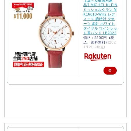
【選べる福袋対象
品】MICHEL KLEIN
ミッシェルクラン M
K16010-WH2 レデ
ィース 腕時計 クオ
ーツ 多針 ホワイト
ダイヤル ワインレッ
ド革バンド LB2022
価格：5500円（税
込、送料無料)
(202
1/12/12時点)
楽
天
で
購
入