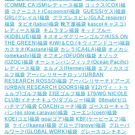
(COMME CA ISM)レディース福袋
コックス(COX)福
袋
コクーニスト(Cocoonist)福袋
‎
GUESS(ゲス)福袋
GRL(グレイル)福袋
‎
グラズレスピレ(GLAZ respirer)
福袋
‎
タビオ(tabio)福袋
靴下屋福袋
kasco(キャスコ)
レディース福袋
‎
キムラタン福袋
キッドブルー
(KIDBLUE)福袋
キスオンザグリーンゴルフ(KISS ON
THE GREEN)福袋
KIWI＆CO.(キウィアンドコー)福袋
カスタネ(Kastane)福袋
カシラ(CA4LA)福袋
‎オメカシ
(omekashi)福袋
オフオン(OFUON)福袋
オゾック
(OZOC)福袋
オーシャンパシフィック(Ocean Pacific)
レディース福袋 ‎
エルメス(Hermes)福袋
エフィカスゴ
ルフ福袋
アーバンリサーチロッソ(URBAN
RESEARCH ROSSO)福袋
アーバンリサーチドアーズ
(URBAN RESEARCH DOORS)福袋
V12(ヴィ・トゥ
ェルブ)ゴルフ福袋
23区ゴルフ福袋
179/WG NICOLE
CLUB(イチナナキュウ/ダブルジー)福袋
‎
08mab(ゼロ
ハチマブ)福袋
COACH(コーチ)福袋
ゴースローキャラ
バン(go slow caravan)福袋
‎
コーエン(coen)福袋
KOE(コエ)福袋
goa(ゴア)福袋
KBF(ケービーエフ)福
袋
‎
ケイパ(kaepa)福袋
グローブ(grove)福袋
‎
グローバ
ルワーク(GLOBAL WORK)福袋
‎
グレースコンチネン