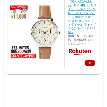
【選べる福袋対象
品】MICHEL KLEIN
ミッシェルクラン M
K16010-CR レディ
ース 腕時計 クオー
ツ 多針 オフホワイ
トダイヤル ライトブ
ラウン革バンド LB2
022
価格：5500円（税
込、送料無料)
(202
1/12/12時点)
楽
天
で
購
入