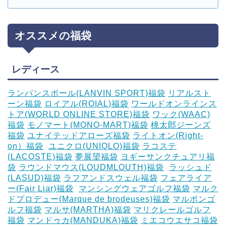
オススメの福袋
レディース
ランバンスポール(LANVIN SPORT)福袋
リアルスト
ーン福袋
ロイアル(ROIAL)福袋
ワールドオンラインス
トア(WORLD ONLINE STORE)福袋
ワック(WAAC)
福袋
モノマート(MONO-MART)福袋
桃太郎ジーンズ
福袋
ユナイテッドアローズ福袋
ライトオン(Right-
on）福袋
‎
ユニクロ(UNIQLO)福袋
ラコステ
(LACOSTE)福袋
夢展望福袋
ヨギーサンクチュアリ福
袋
ラウンドマウス(LOUDMLOUTH)福袋
‎
ラッシュド
(LASUD)福袋
ラフアンドスウェル福袋
フェアライア
ー(Fair Liar)福袋
‎
マンシングウェアゴルフ福袋
マルク
ドプロデュー(Marque de brodeuses)福袋
マルボンゴ
ルフ福袋
マルサ(MARTHA)福袋
マリクレールゴルフ
福袋
マンドゥカ(MANDUKA)福袋
ミエコウエサコ福袋