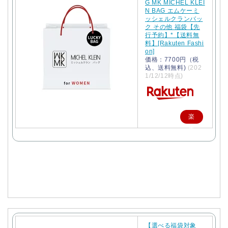
G MK MICHEL KLEI
N BAG エムケーミ
ッシェルクランバッ
ク その他 福袋【先
行予約】*【送料無
料】[Rakuten Fashi
on]
価格：7700円（税
込、送料無料)
(202
1/12/12時点)
楽
天
で
購
入
【選べる福袋対象