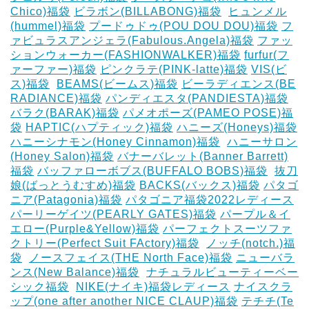
Chico)福袋
ビラボン(BILLABONG)福袋
‎
ヒュンメル
(hummel)福袋
プードゥドゥ(POU DOU DOU)福袋
フ
ァビュラスアンジェラ(Fabulous.Angela)福袋
ファッ
ションウォーカー(FASHIONWALKER)福袋
furfur(フ
ァーファー)福袋
ピンクラテ(PINK-latte)福袋
VIS(ビ
ス)福袋
‎
BEAMS(ビームス)福袋
ビーラディエンス(BE
RADIANCE)福袋
パンディエスタ(PANDIESTA)福袋
バラク(BARAK)福袋
パメオポーズ(PAMEO POSE)福
袋
HAPTIC(ハプティック)福袋
ハニーズ(Honeys)福袋
ハニーシナモン(Honey Cinnamon)福袋
‎
ハニーサロン
(Honey Salon)福袋
バナーバレット(Banner Barrett)
福袋
バッファローボブス(BUFFALO BOBS)福袋
‎
抜刀
娘(ばっとうむすめ)福袋
BACKS(バックス)福袋
パタゴ
ニア(Patagonia)福袋
パタゴニア福袋2022レディース
パーリーゲイツ(PEARLY GATES)福袋
パープル＆イ
エロー(Purple&Yellow)福袋
パーフェクトスーツファ
クトリー(Perfect Suit FActory)福袋
‎
ノッチ(notch.)福
袋
‎
ノースフェイス(THE North Face)福袋
ニューバラ
ンス(New Balance)福袋
‎
ナチュラルビューティーベー
シック福袋
‎
NIKE(ナイキ)福袋レディース
ナイスクラ
ップ(one after another NICE CLAUP)福袋
テチチ(Te