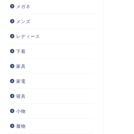
メガネ
メンズ
レディース
下着
家具
家電
寝具
小物
履物