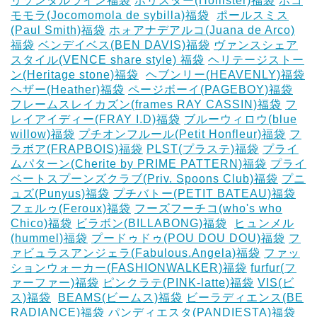
リゾンタルライン福袋
ホリスター(Hollister)福袋
ホコ
モモラ(Jocomomola de sybilla)福袋
‎
ポールスミス
(Paul Smith)福袋
ホォアナデアルコ(Juana de Arco)
福袋
ベンデイベス(BEN DAVIS)福袋
ヴァンスシェア
スタイル(VENCE share style) 福袋
ヘリテージストー
ン(Heritage stone)福袋
‎
ヘブンリー(HEAVENLY)福袋
ヘザー(Heather)福袋
ページボーイ(PAGEBOY)福袋
‎
フレームスレイカズン(frames RAY CASSIN)福袋
フ
レイアイディー(FRAY I.D)福袋
ブルーウィロウ(blue
willow)福袋
プチオンフルール(Petit Honfleur)福袋
フ
ラボア(FRAPBOIS)福袋
PLST(プラステ)福袋
プライ
ムパターン(Cherite by PRIME PATTERN)福袋
プライ
ベートスプーンズクラブ(Priv. Spoons Club)福袋
プニ
ュズ(Punyus)福袋
プチバトー(PETIT BATEAU)福袋
フェルゥ(Feroux)福袋
フーズフーチコ(who's who
Chico)福袋
ビラボン(BILLABONG)福袋
‎
ヒュンメル
(hummel)福袋
プードゥドゥ(POU DOU DOU)福袋
フ
ァビュラスアンジェラ(Fabulous.Angela)福袋
ファッ
ションウォーカー(FASHIONWALKER)福袋
furfur(フ
ァーファー)福袋
ピンクラテ(PINK-latte)福袋
VIS(ビ
ス)福袋
‎
BEAMS(ビームス)福袋
ビーラディエンス(BE
RADIANCE)福袋
パンディエスタ(PANDIESTA)福袋