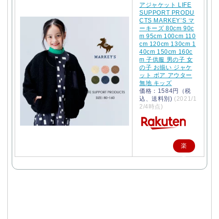
アジャケット LIFE
SUPPORT PRODU
CTS MARKEY’S マ
ーキーズ 80cm 90c
m 95cm 100cm 110
cm 120cm 130cm 1
40cm 150cm 160c
m 子供服 男の子 女
の子 お揃い ジャケ
ット ボア アウター
無地 キッズ
価格：1584円（税
込、送料別)
(2021/1
2/4時点)
楽
天
で
購
入