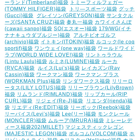
ーランド(Timberland)福袋
トミーフィルフェガー
(TOMMY HILFIGER)福袋
‎
トリ―スポーツ福袋
グッチ
(Gucci)福袋
‎
グレイソン(GREYSON)福袋
サンタクル
ーズ(SANTA CRUZ)福袋
参丸一福袋
カワイイさんぽ
(cawaii sanpo)福袋
SO(エスオー)福袋
179/WG(イチ
ナナキュウダブルジー)福袋
‎
アルチビオゴルフ
(archivio)福袋
イトキン(ITOKIN)福袋
ルコック(le coq
sportif)福袋
ワンウェイ(one way)福袋
ワールドワイド
ラブ(WORLD WIDE LOVE!)福袋
リントゥラウル
(Lintu Laulu)福袋
ルミネ(LUMINE)福袋
ルーカ
(RVCA)福袋
‎
ルイス(Lui's)福袋
レイカズン(Ray
Cassin)福袋
ワークマン福袋
ワークマン プラス
(WORKMAN Plus)福袋
リンダワークス福袋
リリーロ
ータス(LILY LOTUS)福袋
リリーブラウン(LilyBrown)
福袋
リムランド(RIMLAND)福袋
リップカール(RIP
CURL)福袋
‎
リジェイ(Re-J)福袋
‎
リエンダ(rienda)福
袋
リエディ(Re:EDIT)福袋
リーボック(Reebok)福袋
リーバイス(Levi's)福袋
Lee(リー)福袋
モンクレール
(MONCLER)福袋
ムルーア(MRURA)福袋
ミレーレデ
ィース福袋202(MILLET)
マジェスティックレゴン
(MAJESTIC LEGON)福袋
ボルコム(VOLCOM)福袋
ホ