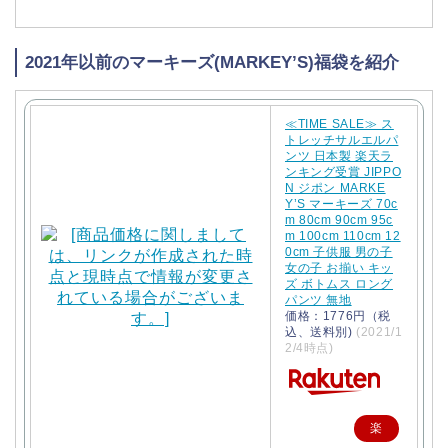
2021年以前のマーキーズ(MARKEY’S)福袋を紹介
≪TIME SALE≫ ス
トレッチサルエルパ
ンツ 日本製 楽天ラ
ンキング受賞 JIPPO
N ジポン MARKE
Y’S マーキーズ 70c
m 80cm 90cm 95c
m 100cm 110cm 12
0cm 子供服 男の子
女の子 お揃い キッ
ズ ボトムス ロング
パンツ 無地
価格：1776円（税
込、送料別)
(2021/1
2/4時点)
楽