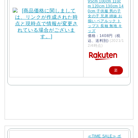
95cm 100cm 110c
m 120cm 130cm 14
0cm 子供服 男の子
女の子 兄弟 姉妹 お
揃い ペアルック ト
ップス 長袖 無地 キ
ッズ
価格：1408円（税
込、送料別)
(2021/1
2/4時点)
楽
天
で
購
入
≪TIME SALE≫ ボ