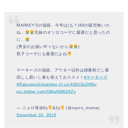
MARKEY’Sの福袋、今年は(も？)80の販売無いの
ね…
兄妹のオソロコーデに最適だと思ったの
に…
(男女のお揃い中々ないから
)
双子コーデにも最適だよね
マーキーズの福袋、アウター以外は綿素材だし着
回しし易いし春も使えておススメ！
#マーキーズ
#Rakutenichiba
https://t.co/43B1DoD9Nv
pic.twitter.com/GMqNW62KZy
— ニョロ母@6y
&2y
(@nyoro_mama)
December 24, 2019