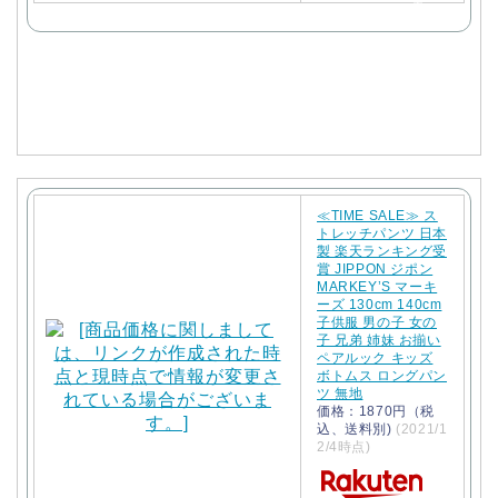
天
で
購
入
≪TIME SALE≫ ス
トレッチパンツ 日本
製 楽天ランキング受
賞 JIPPON ジポン
MARKEY’S マーキ
ーズ 130cm 140cm
子供服 男の子 女の
子 兄弟 姉妹 お揃い
ペアルック キッズ
ボトムス ロングパン
ツ 無地
価格：1870円（税
込、送料別)
(2021/1
2/4時点)