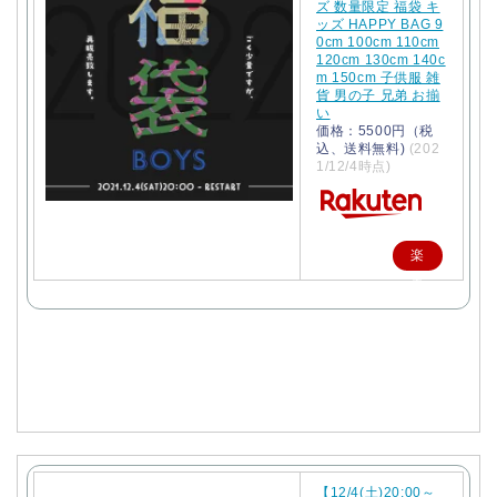
ズ 数量限定 福袋 キ
ッズ HAPPY BAG 9
0cm 100cm 110cm
120cm 130cm 140c
m 150cm 子供服 雑
貨 男の子 兄弟 お揃
い
価格：5500円（税
込、送料無料)
(202
1/12/4時点)
楽
天
で
購
入
【12/4(土)20:00～