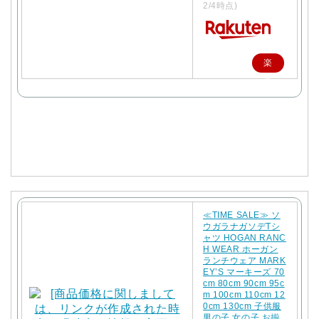
2/4時点)
楽
天
で
購
入
≪TIME SALE≫ ソ
ウガラナガソデTシ
ャツ HOGAN RANC
H WEAR ホーガン
ランチウェア MARK
EY’S マーキーズ 70
cm 80cm 90cm 95c
m 100cm 110cm 12
0cm 130cm 子供服
男の子 女の子 お揃