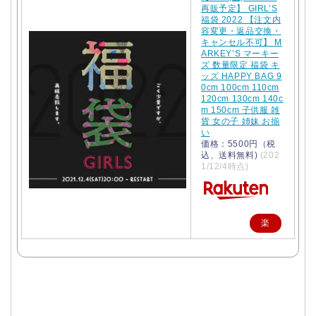
再販予定】 GIRL’S
福袋 2022 【注文内
容変更・返品交換・
キャンセル不可】 M
ARKEY’S マーキー
ズ 数量限定 福袋 キ
ッズ HAPPY BAG 9
0cm 100cm 110cm
120cm 130cm 140c
m 150cm 子供服 雑
貨 女の子 姉妹 お揃
い
価格：5500円（税
込、送料無料)
(202
1/12/4時点)
楽
天
で
購
入