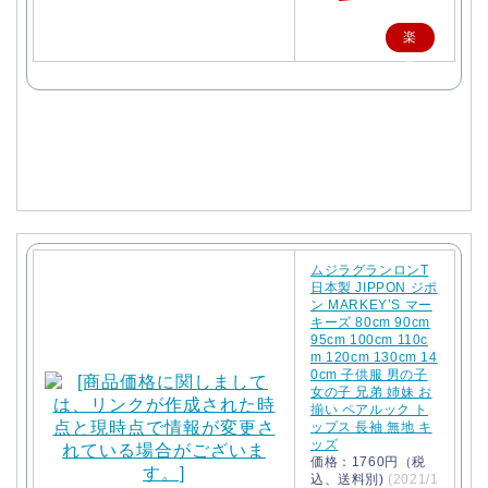
楽
天
で
購
入
ムジラグランロンT
日本製 JIPPON ジポ
ン MARKEY’S マー
キーズ 80cm 90cm
95cm 100cm 110c
m 120cm 130cm 14
0cm 子供服 男の子
女の子 兄弟 姉妹 お
揃い ペアルック ト
ップス 長袖 無地 キ
ッズ
価格：1760円（税
込、送料別)
(2021/1