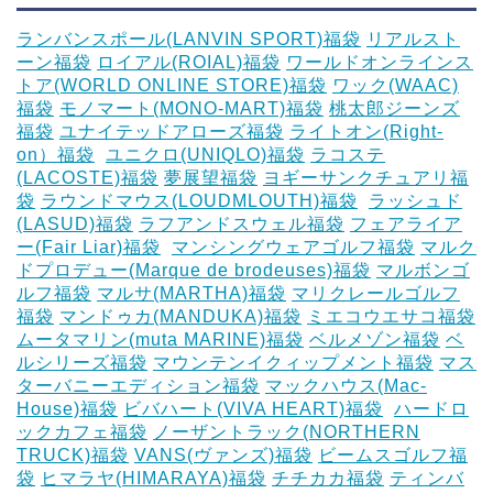
ランバンスポール(LANVIN SPORT)福袋
リアルスト
ーン福袋
ロイアル(ROIAL)福袋
ワールドオンラインス
トア(WORLD ONLINE STORE)福袋
ワック(WAAC)
福袋
モノマート(MONO-MART)福袋
桃太郎ジーンズ
福袋
ユナイテッドアローズ福袋
ライトオン(Right-
on）福袋
‎
ユニクロ(UNIQLO)福袋
ラコステ
(LACOSTE)福袋
夢展望福袋
ヨギーサンクチュアリ福
袋
ラウンドマウス(LOUDMLOUTH)福袋
‎
ラッシュド
(LASUD)福袋
ラフアンドスウェル福袋
フェアライア
ー(Fair Liar)福袋
‎
マンシングウェアゴルフ福袋
マルク
ドプロデュー(Marque de brodeuses)福袋
マルボンゴ
ルフ福袋
マルサ(MARTHA)福袋
マリクレールゴルフ
福袋
マンドゥカ(MANDUKA)福袋
ミエコウエサコ福袋
ムータマリン(muta MARINE)福袋
ベルメゾン福袋
ベ
ルシリーズ福袋
マウンテンイクィップメント福袋
マス
ターバニーエディション福袋
マックハウス(Mac-
House)福袋
ビバハート(VIVA HEART)福袋
‎
ハードロ
ックカフェ福袋
ノーザントラック(NORTHERN
TRUCK)福袋
VANS(ヴァンズ)福袋
ビームスゴルフ福
袋
ヒマラヤ(HIMARAYA)福袋
チチカカ福袋
ティンバ