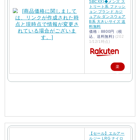
SBCXX)◆メンズ ス
トリート系 ファッシ
ョン ブランド カジ
ュアル ダンスウェア
B系 大きいサイズ 送
料無料
価格：8800円（税
込、送料無料)
(202
1/12/1時点)
楽
天
で
購
入
【セール】エルアー
ルジー LRG ナイロ