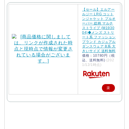
【セール】エルアー
ルジー LRG コット
ンジャケット プルオ
ーバー 総柄 マルチ
ストライプ (M1930
04)◆メンズ ストリ
ート系 ファッション
ブランド カジュアル
ダンスウェア B系 大
きいサイズ 送料無料
価格：10780円（税
込、送料無料)
(202
1/12/1時点)
楽
天
で
購
入