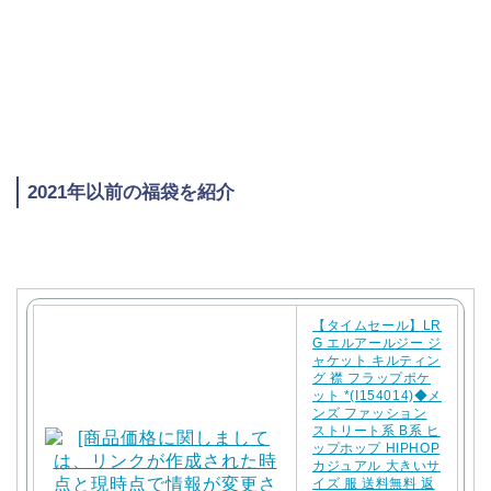
2021年以前の福袋を紹介
【タイムセール】LR
G エルアールジー ジ
ャケット キルティン
グ 襟 フラップポケ
ット *(I154014)◆メ
ンズ ファッション
ストリート系 B系 ヒ
ップホップ HIPHOP
カジュアル 大きいサ
イズ 服 送料無料 返