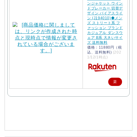
ンジャケット ウイン
ドブレーカー 切替デ
ザイン バイアスライ
ン (J194010)◆メン
ズ ストリート系 フ
ァッション ブランド
カジュアル ダンスウ
ェア B系 大きいサイ
ズ 送料無料
価格：11880円（税
込、送料無料)
(202
1/12/1時点)
楽
天
で
購
入