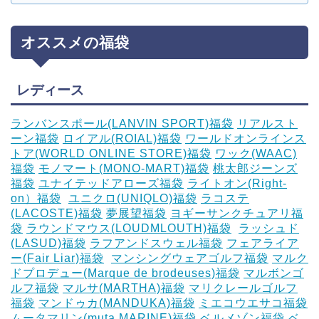
オススメの福袋
レディース
ランバンスポール(LANVIN SPORT)福袋
リアルスト
ーン福袋
ロイアル(ROIAL)福袋
ワールドオンラインス
トア(WORLD ONLINE STORE)福袋
ワック(WAAC)
福袋
モノマート(MONO-MART)福袋
桃太郎ジーンズ
福袋
ユナイテッドアローズ福袋
ライトオン(Right-
on）福袋
‎
ユニクロ(UNIQLO)福袋
ラコステ
(LACOSTE)福袋
夢展望福袋
ヨギーサンクチュアリ福
袋
ラウンドマウス(LOUDMLOUTH)福袋
‎
ラッシュド
(LASUD)福袋
ラフアンドスウェル福袋
フェアライア
ー(Fair Liar)福袋
‎
マンシングウェアゴルフ福袋
マルク
ドプロデュー(Marque de brodeuses)福袋
マルボンゴ
ルフ福袋
マルサ(MARTHA)福袋
マリクレールゴルフ
福袋
マンドゥカ(MANDUKA)福袋
ミエコウエサコ福袋
ムータマリン(muta MARINE)福袋
ベルメゾン福袋
ベ