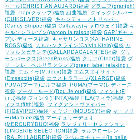
ャール(CHRISTIAN AUJARD)福袋
グラニフ(graniph)
福袋
‎
clap(クラップ)福袋
組曲福袋
‎
クイックシルバー
(QUIKSILVER)福袋
‎
キャンディーストリッパー
(Candy Stripper)福袋
Callaway(キャロウェイ)福袋
ギ
ャルソンラレゾン(garçon la raison)福袋
GAP(ギャッ
プ)レディース福袋
‎
キャサリンロス(KATHARINE
ROSS)福袋
‎
カルバンクライン(Calvin Klein)福袋
ガ
リャルダガランテ(GALLARDAGALANTE)福袋
‎
グリ
ーンパークス(GreenParks)福袋
クリア(Clear)福袋
グ
リーンレーベルリラクシング(green label relaxing）
福袋
‎
エムドゥ(M.deux)福袋
エムズエキサイト
(Emsexcite)福袋
エクストララージ(XLARGE)福袋
PUMA(プーマ)ゴルフ福袋
‎
PUMA(プーマ)レディース
福袋
ブージュルード(Bou Jeloud)福袋
フィント(F
i.n.t)福袋
フィンタ(FINTA)福袋
‎FILA(フィラ)福袋
‎
フ
ィフス(fifth)福袋
‎
フィグアンドヴァイパー
(FIG&VIPER)福袋
‎
マウジー(MOUSSY)福袋
マーブリ
ー(Marblee)福袋
マーキュリーデュオ
(MERCURYDUO)福袋
ランジェリーセレクション
(LINGERIE SELECTION)福袋
‎
ラルフローレン
(RALPH LAUREN)福袋
ラベルエチュード(la belle