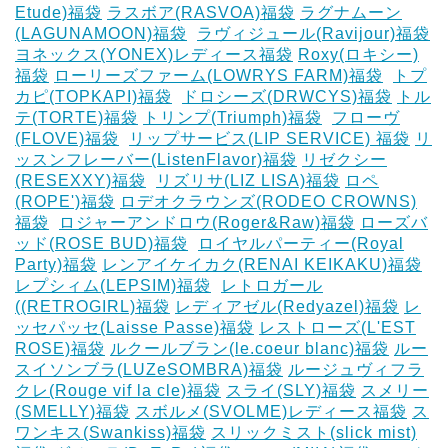
Etude)福袋
ラスボア(RASVOA)福袋
ラグナムーン
(LAGUNAMOON)福袋
‎
ラヴィジュール(Ravijour)福袋
ヨネックス(YONEX)レディース福袋
Roxy(ロキシー)
福袋
ローリーズファーム(LOWRYS FARM)福袋
‎
トプ
カピ(TOPKAPI)福袋
‎
ドロシーズ(DRWCYS)福袋
トル
テ(TORTE)福袋
トリンプ(Triumph)福袋
‎
フローヴ
(FLOVE)福袋
‎
リップサービス(LIP SERVICE) 福袋
リ
ッスンフレーバー(ListenFlavor)福袋
リゼクシー
(RESEXXY)福袋
‎
リズリサ(LIZ LISA)福袋
ロペ
(ROPE')福袋
ロデオクラウンズ(RODEO CROWNS)
福袋
‎
ロジャーアンドロウ(Roger&Raw)福袋
ローズバ
ッド(ROSE BUD)福袋
‎
ロイヤルパーティー(Royal
Party)福袋
レンアイケイカク(RENAI KEIKAKU)福袋
レプシィム(LEPSIM)福袋
‎
レトロガール
((RETROGIRL)福袋
レディアゼル(Redyazel)福袋
レ
ッセパッセ(Laisse Passe)福袋
レストローズ(L'EST
ROSE)福袋
ルクールブラン(le.coeur blanc)福袋
ルー
スイソンブラ(LUZeSOMBRA)福袋
ルージュヴィフラ
クレ(Rouge vif la cle)福袋
スライ(SLY)福袋
スメリー
(SMELLY)福袋
スボルメ(SVOLME)レディース福袋
ス
ワンキス(Swankiss)福袋
スリックミスト(slick mist)