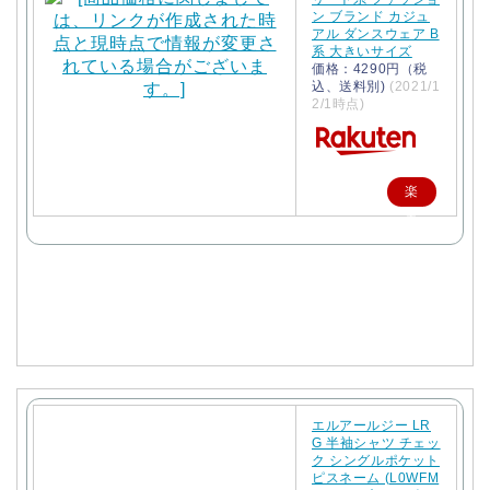
ン ブランド カジュ
アル ダンスウェア B
系 大きいサイズ
価格：4290円（税
込、送料別)
(2021/1
2/1時点)
楽
天
で
購
入
エルアールジー LR
G 半袖シャツ チェッ
ク シングルポケット
ピスネーム (L0WFM