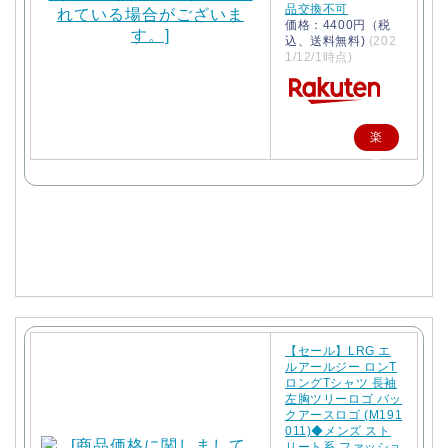
品交換不可
価格：4400円（税
込、送料無料)
(202
1/12/1時点)
楽
天
で
購
入
【セール】LRG エ
ルアールジー ロンT
ロングTシャツ 長袖
左胸ツリーロゴ バッ
クアースロゴ (M191
011)◆メンズ スト
リート系 ファッショ