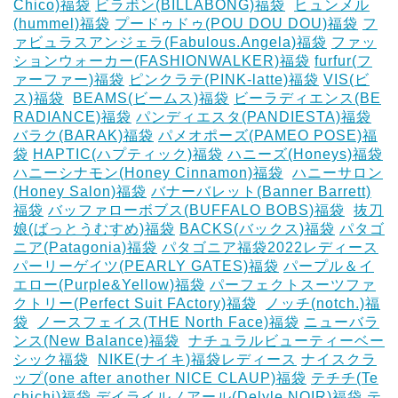
Chico)福袋
ビラボン(BILLABONG)福袋
‎
ヒュンメル
(hummel)福袋
プードゥドゥ(POU DOU DOU)福袋
フ
ァビュラスアンジェラ(Fabulous.Angela)福袋
ファッ
ションウォーカー(FASHIONWALKER)福袋
furfur(フ
ァーファー)福袋
ピンクラテ(PINK-latte)福袋
VIS(ビ
ス)福袋
‎
BEAMS(ビームス)福袋
ビーラディエンス(BE
RADIANCE)福袋
パンディエスタ(PANDIESTA)福袋
バラク(BARAK)福袋
パメオポーズ(PAMEO POSE)福
袋
HAPTIC(ハプティック)福袋
ハニーズ(Honeys)福袋
ハニーシナモン(Honey Cinnamon)福袋
‎
ハニーサロン
(Honey Salon)福袋
バナーバレット(Banner Barrett)
福袋
バッファローボブス(BUFFALO BOBS)福袋
‎
抜刀
娘(ばっとうむすめ)福袋
BACKS(バックス)福袋
パタゴ
ニア(Patagonia)福袋
パタゴニア福袋2022レディース
パーリーゲイツ(PEARLY GATES)福袋
パープル＆イ
エロー(Purple&Yellow)福袋
パーフェクトスーツファ
クトリー(Perfect Suit FActory)福袋
‎
ノッチ(notch.)福
袋
‎
ノースフェイス(THE North Face)福袋
ニューバラ
ンス(New Balance)福袋
‎
ナチュラルビューティーベー
シック福袋
‎
NIKE(ナイキ)福袋レディース
ナイスクラ
ップ(one after another NICE CLAUP)福袋
テチチ(Te
chichi)福袋
デイライルノアール(Delyle NOIR)福袋
テ