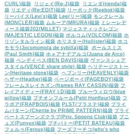
CURL)福袋
‎
リジェイ(Re-J)福袋
‎
リエンダ(rienda)福
袋
リエディ(Re:EDIT)福袋
リーボック(Reebok)福袋
リーバイス(Levi's)福袋
Lee(リー)福袋
モンクレール
(MONCLER)福袋
ムルーア(MRURA)福袋
ミレーレデ
ィース福袋202(MILLET)
マジェスティックレゴン
(MAJESTIC LEGON)福袋
ボルコム(VOLCOM)福袋
ホ
リゾンタルライン福袋
ホリスター(Hollister)福袋
ホコ
モモラ(Jocomomola de sybilla)福袋
‎
ポールスミス
(Paul Smith)福袋
ホォアナデアルコ(Juana de Arco)
福袋
ベンデイベス(BEN DAVIS)福袋
ヴァンスシェア
スタイル(VENCE share style) 福袋
ヘリテージストー
ン(Heritage stone)福袋
‎
ヘブンリー(HEAVENLY)福袋
ヘザー(Heather)福袋
ページボーイ(PAGEBOY)福袋
‎
フレームスレイカズン(frames RAY CASSIN)福袋
フ
レイアイディー(FRAY I.D)福袋
ブルーウィロウ(blue
willow)福袋
プチオンフルール(Petit Honfleur)福袋
フ
ラボア(FRAPBOIS)福袋
PLST(プラステ)福袋
プライ
ムパターン(Cherite by PRIME PATTERN)福袋
プライ
ベートスプーンズクラブ(Priv. Spoons Club)福袋
プニ
ュズ(Punyus)福袋
プチバトー(PETIT BATEAU)福袋
フェルゥ(Feroux)福袋
フーズフーチコ(who's who