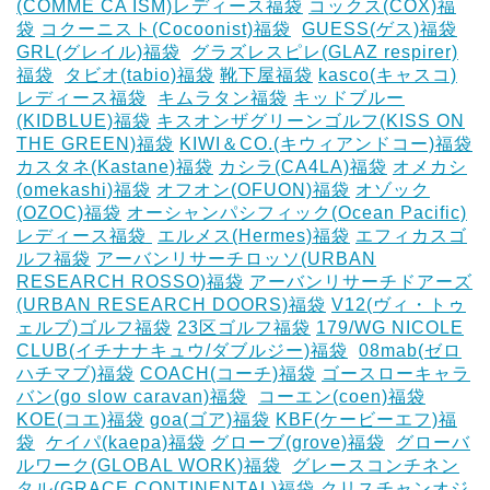
(COMME CA ISM)レディース福袋
コックス(COX)福
袋
コクーニスト(Cocoonist)福袋
‎
GUESS(ゲス)福袋
GRL(グレイル)福袋
‎
グラズレスピレ(GLAZ respirer)
福袋
‎
タビオ(tabio)福袋
靴下屋福袋
kasco(キャスコ)
レディース福袋
‎
キムラタン福袋
キッドブルー
(KIDBLUE)福袋
キスオンザグリーンゴルフ(KISS ON
THE GREEN)福袋
KIWI＆CO.(キウィアンドコー)福袋
カスタネ(Kastane)福袋
カシラ(CA4LA)福袋
‎オメカシ
(omekashi)福袋
オフオン(OFUON)福袋
オゾック
(OZOC)福袋
オーシャンパシフィック(Ocean Pacific)
レディース福袋 ‎
エルメス(Hermes)福袋
エフィカスゴ
ルフ福袋
アーバンリサーチロッソ(URBAN
RESEARCH ROSSO)福袋
アーバンリサーチドアーズ
(URBAN RESEARCH DOORS)福袋
V12(ヴィ・トゥ
ェルブ)ゴルフ福袋
23区ゴルフ福袋
179/WG NICOLE
CLUB(イチナナキュウ/ダブルジー)福袋
‎
08mab(ゼロ
ハチマブ)福袋
COACH(コーチ)福袋
ゴースローキャラ
バン(go slow caravan)福袋
‎
コーエン(coen)福袋
KOE(コエ)福袋
goa(ゴア)福袋
KBF(ケービーエフ)福
袋
‎
ケイパ(kaepa)福袋
グローブ(grove)福袋
‎
グローバ
ルワーク(GLOBAL WORK)福袋
‎
グレースコンチネン
タル(GRACE CONTINENTAL)福袋
クリスチャンオジ