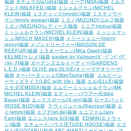
福袋
ダチュラ(DaTuRa)福袋
‎ミーア(MIIA)福袋
ミルク
フェド(MILKFED.)福袋
ミシェルクラン(MICHEL
KLEIN)福袋
ミスティック(mystic)福袋
ミスティウー
マン(mysty woman)福袋
ミズノ(MIZUNO)ゴルフ福袋
‎
ミズノ(MIZUNO)レディース福袋
‎
ミニア(minia)福袋
ミッシェルクラン(MICHEL KLEIN)福袋
‎
ミッシュマッ
シュ(MISCH MASCH)福袋
メリージェニー(merry
jenny)福袋
メゾンドリーファー(MAISON DE
REEFUR)福袋
ミラオーウェン(Mila Owen)福袋
‎
KELME(ケレメ)福袋
‎garden by Valmuer(ｶﾞｰﾃﾞﾝﾊﾞｲｳﾞ
ｪﾙﾑｰｱ)福袋
ガーデンズエルイーディー(GARDENS
L.E.D.)福袋
OLIVE des OLIVE(オリーヴデオリーヴ)
福袋
オーバータッシェ(OberTashe)福袋
‎
エルビーシ
ーウィズライフ(LBC with life）福袋
エル(ELLE)福袋
エモダ(EMODA)福袋
エムケーミッシェルクラン(MK
MICHEL KLEIN)福袋
エディー・バウアー(Eddie
Bauer)福袋
エックスガール(X-girl)福袋
ローズバッド
(ROSE BUD)福袋
‎
ラヴィジュール(Ravijour)福袋
エ
ミ(emmi)福袋
エフデ(ef-de)福袋
エニファム(any
Fam)福袋
エニシス(any SiS)福袋
‎
EDWIN(エドウィ
ン)福袋
‎
エチュードハウス(ETUDE HOUSE)福袋
エゴ
ザル(EGOZARU)福袋
ABC-MART(エービーシー・マ