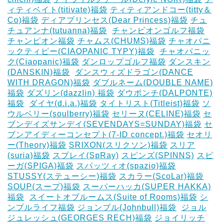
ィティベイト(titivate)福袋
ティティアンドコー(titty＆
Co)福袋
ディアプリンセス(Dear Princess)福袋
チュ
チュアンナ(tutuanna)福袋
‎
チャンピオンゴルフ福袋
チャンピオン福袋
チャムス(CHUMS)福袋
チャオパニ
ックティピー(CIAOPANIC TYPY)福袋
‎
チャオパニッ
ク(Ciaopanic)福袋
ダンロップゴルフ福袋
ダンスキン
(DANSKIN)福袋
‎
ダンスウィズドラゴン(DANCE
WITH DRAGON)福袋
ダブルネーム(DOUBLE NAME)
福袋
ダズリン(dazzlin) 福袋
ダウポンチ(DALPONTE)
福袋
‎
ダイヤ(d.i.a.)福袋
タイトリスト(Titleist)福袋
ソ
ウルベリー(soulberry)福袋
セリーヌ(CELINE)福袋
セ
ブンデイズサンデイ(SEVENDAYS=SUNDAY)福袋
セ
ブンアイディーコンセプト(7-ID concept.)福袋
セオリ
ー(Theory)福袋
SRIXON(スリクソン)福袋
スリア
(suria)福袋
スプレイ(SpRay)
スピンズ(SPINNS)
スピ
ーガ(SPIGA)福袋
スパッツィオ(spazio)福袋
STUSSY(ステューシー)福袋
スカラー(ScoLar)福袋
SOUP(スープ)福袋
スーパーハッカ(SUPER HAKKA)
福袋
‎
スイートオブルームス(Suite of Rooms)福袋
シ
ンプルライフ福袋
ジョンブル(Johnbull)福袋
‎
ジョル
ジュレッシュ(GEORGES RECH)福袋
ジョイリッチ