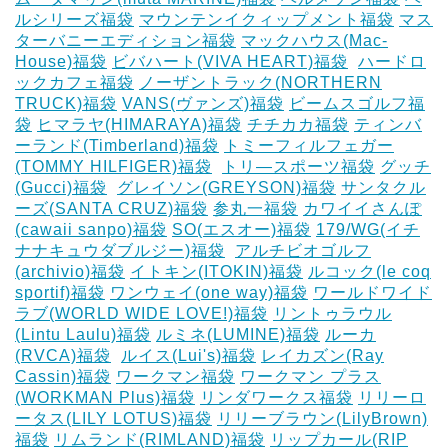
ルシリーズ福袋
マウンテンイクィップメント福袋
マス
ターバニーエディション福袋
マックハウス(Mac-
House)福袋
ビバハート(VIVA HEART)福袋
‎
ハードロ
ックカフェ福袋
ノーザントラック(NORTHERN
TRUCK)福袋
VANS(ヴァンズ)福袋
ビームスゴルフ福
袋
ヒマラヤ(HIMARAYA)福袋
チチカカ福袋
ティンバ
ーランド(Timberland)福袋
トミーフィルフェガー
(TOMMY HILFIGER)福袋
‎
トリ―スポーツ福袋
グッチ
(Gucci)福袋
‎
グレイソン(GREYSON)福袋
サンタクル
ーズ(SANTA CRUZ)福袋
参丸一福袋
カワイイさんぽ
(cawaii sanpo)福袋
SO(エスオー)福袋
179/WG(イチ
ナナキュウダブルジー)福袋
‎
アルチビオゴルフ
(archivio)福袋
イトキン(ITOKIN)福袋
ルコック(le coq
sportif)福袋
ワンウェイ(one way)福袋
ワールドワイド
ラブ(WORLD WIDE LOVE!)福袋
リントゥラウル
(Lintu Laulu)福袋
ルミネ(LUMINE)福袋
ルーカ
(RVCA)福袋
‎
ルイス(Lui's)福袋
レイカズン(Ray
Cassin)福袋
ワークマン福袋
ワークマン プラス
(WORKMAN Plus)福袋
リンダワークス福袋
リリーロ
ータス(LILY LOTUS)福袋
リリーブラウン(LilyBrown)
福袋
リムランド(RIMLAND)福袋
リップカール(RIP