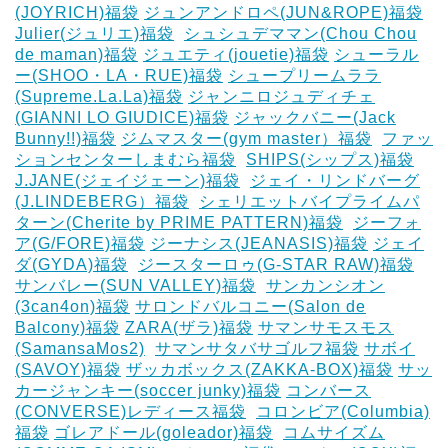
(JOYRICH)福袋
ジュンアンドロペ(JUN&ROPE)福袋
Julier(ジュリエ)福袋
‎
シュシュデママン(Chou Chou
de maman)福袋
ジュエティ(jouetie)福袋
シューラル
ー(SHOO・LA・RUE)福袋
シュープリームララ
(Supreme.La.La)福袋
ジャンニロジュディチェ
(GIANNI LO GIUDICE)福袋
ジャックバニー(Jack
Bunny!!)福袋
ジムマスター(gym master）福袋
‎
ファッ
ションセンターしまむら福袋
‎
SHIPS(シップス)福袋
J.JANE(ジェイジェーン)福袋
‎
ジェイ・リンドバーグ
(J.LINDEBERG）福袋
‎
シェリエットバイプライムパ
ターン(Cherite by PRIME PATTERN)福袋
‎
ジーフォ
ア(G/FORE)福袋
ジーナシス(JEANASIS)福袋
ジェイ
ダ(GYDA)福袋
‎
ジースターロゥ(G-STAR RAW)福袋
サンバレー(SUN VALLEY)福袋
‎
サンカンシオン
(3can4on)福袋
サロンドバルコニー(Salon de
Balcony)福袋
ZARA(ザラ)福袋
サマンサモスモス
(SamansaMos2)
‎
サマンサタバサゴルフ福袋
サボイ
(SAVOY)福袋
ザッカボックス(ZAKKA-BOX)福袋
サッ
カージャンキー(soccer junky)福袋
コンバース
(CONVERSE)レディース福袋
‎
コロンビア(Columbia)
福袋
ゴレアドール(goleador)福袋
‎
コムサイズム