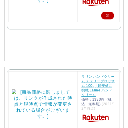
楽
天
で
購
入
ラリン ハンドクリー
ム チェリーブロッサ
ム 100g | 最安値に
挑戦 Laline ハンド
クリーム
価格：1333円（税
込、送料別)
(2021/1
2/4時点)