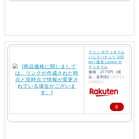
で
購
入
ラリン ボディオイル
バニラパチュリ 100
ml | 激安 Laline ボ
ディオイル
価格：2775円（税
込、送料別)
(2021/1
2/4時点)
楽
天
で
購