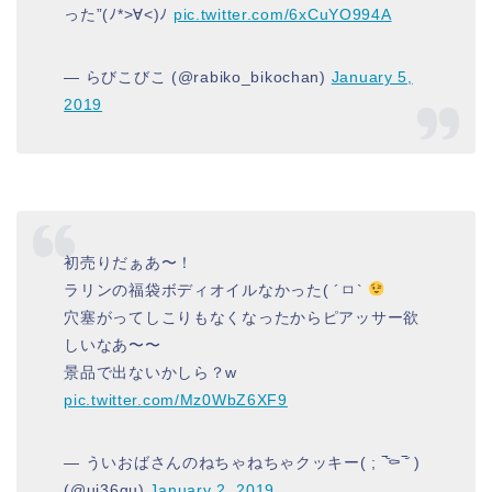
った”(ﾉ*>∀<)ﾉ
pic.twitter.com/6xCuYO994A
— らびこびこ (@rabiko_bikochan)
January 5,
2019
初売りだぁあ〜！
ラリンの福袋ボディオイルなかった( ´ㅁ`
穴塞がってしこりもなくなったからピアッサー欲
しいなあ〜〜
景品で出ないかしら？w
pic.twitter.com/Mz0WbZ6XF9
— ういおばさんのねちゃねちゃクッキー( ; ‾᷅⚰︎‾᷄ )
(@ui36gu)
January 2, 2019