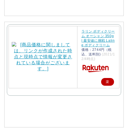
入
ラリン ボディクリー
ム オーシャン 350g
| 最安値に挑戦 Lalin
e ボディクリーム
価格：2744円（税
込、送料別)
(2021/1
2/4時点)
楽
天
で
購
入