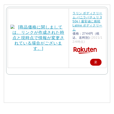
ラリン ボディクリー
ム バニラパチュリ 3
50g | 最安値に挑戦
Laline ボディクリー
ム
価格：2744円（税
込、送料別)
(2021/1
2/4時点)
楽
天
で
購
入