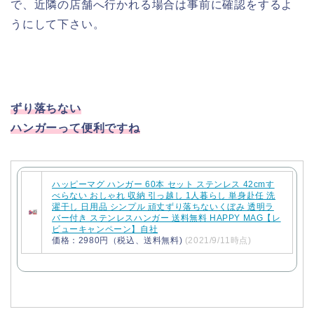
で、近隣の店舗へ行かれる場合は事前に確認をするよ
うにして下さい。
ずり落ちない
ハンガーって便利ですね
ハッピーマグ ハンガー 60本 セット ステンレス 42cmす
べらない おしゃれ 収納 引っ越し 1人暮らし 単身赴任 洗
濯干し 日用品 シンプル 頑丈ずり落ちないくぼみ 透明ラ
バー付き ステンレスハンガー 送料無料 HAPPY MAG【レ
ビューキャンペーン】自社
価格：2980円（税込、送料無料)
(2021/9/11時点)