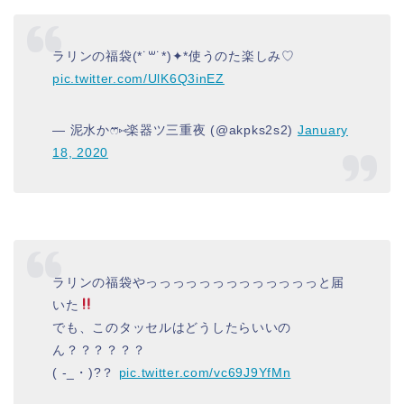
ラリンの福袋(*˙꒳˙*)✦*使うのた楽しみ♡
pic.twitter.com/UlK6Q3inEZ
— 泥水かෆ⃛⑅楽器ツ三重夜 (@akpks2s2)
January
18, 2020
ラリンの福袋やっっっっっっっっっっっっっと届
いた
でも、このタッセルはどうしたらいいの
ん？？？？？？
( -_・)?？
pic.twitter.com/vc69J9YfMn