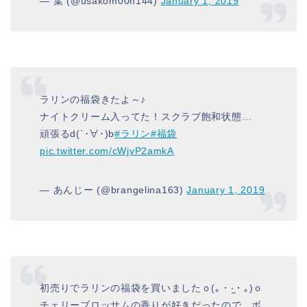
— 葉 (@usakom00n144)
January 1, 2019
ラリンの福袋きたよ～♪
ナイトクリーム入ってた！スクラブ飽和状態…
頑張るd(`･∀･)b
#ラリン
#福袋
pic.twitter.com/cWjvP2amkA
— あんじー (@brangelina163)
January 1, 2019
初売りでラリンの福袋を買いましたｏ(｡・‧̫・｡)ｏ
チェリーブロッサムの香りが好きだったので、ボ