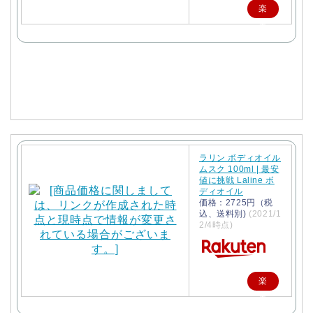
楽
天
で
購
入
ラリン ボディオイル
ムスク 100ml | 最安
値に挑戦 Laline ボ
ディオイル
価格：2725円（税
込、送料別)
(2021/1
2/4時点)
楽
天