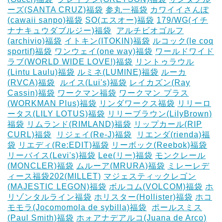
ーズ(SANTA CRUZ)福袋
参丸一福袋
カワイイさんぽ
(cawaii sanpo)福袋
SO(エスオー)福袋
179/WG(イチ
ナナキュウダブルジー)福袋
‎
アルチビオゴルフ
(archivio)福袋
イトキン(ITOKIN)福袋
ルコック(le coq
sportif)福袋
ワンウェイ(one way)福袋
ワールドワイド
ラブ(WORLD WIDE LOVE!)福袋
リントゥラウル
(Lintu Laulu)福袋
ルミネ(LUMINE)福袋
ルーカ
(RVCA)福袋
‎
ルイス(Lui's)福袋
レイカズン(Ray
Cassin)福袋
ワークマン福袋
ワークマン プラス
(WORKMAN Plus)福袋
リンダワークス福袋
リリーロ
ータス(LILY LOTUS)福袋
リリーブラウン(LilyBrown)
福袋
リムランド(RIMLAND)福袋
リップカール(RIP
CURL)福袋
‎
リジェイ(Re-J)福袋
‎
リエンダ(rienda)福
袋
リエディ(Re:EDIT)福袋
リーボック(Reebok)福袋
リーバイス(Levi's)福袋
Lee(リー)福袋
モンクレール
(MONCLER)福袋
ムルーア(MRURA)福袋
ミレーレデ
ィース福袋202(MILLET)
マジェスティックレゴン
(MAJESTIC LEGON)福袋
ボルコム(VOLCOM)福袋
ホ
リゾンタルライン福袋
ホリスター(Hollister)福袋
ホコ
モモラ(Jocomomola de sybilla)福袋
‎
ポールスミス
(Paul Smith)福袋
ホォアナデアルコ(Juana de Arco)