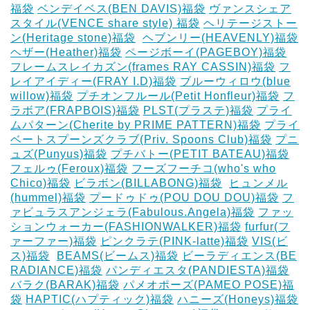
福袋
ベンデイベス(BEN DAVIS)福袋
ヴァンスシェア
スタイル(VENCE share style) 福袋
ヘリテージストー
ン(Heritage stone)福袋
‎
ヘブンリー(HEAVENLY)福袋
ヘザー(Heather)福袋
ページボーイ(PAGEBOY)福袋
‎
フレームスレイカズン(frames RAY CASSIN)福袋
フ
レイアイディー(FRAY I.D)福袋
ブルーウィロウ(blue
willow)福袋
プチオンフルール(Petit Honfleur)福袋
フ
ラボア(FRAPBOIS)福袋
PLST(プラステ)福袋
プライ
ムパターン(Cherite by PRIME PATTERN)福袋
プライ
ベートスプーンズクラブ(Priv. Spoons Club)福袋
プニ
ュズ(Punyus)福袋
プチバトー(PETIT BATEAU)福袋
フェルゥ(Feroux)福袋
フーズフーチコ(who's who
Chico)福袋
ビラボン(BILLABONG)福袋
‎
ヒュンメル
(hummel)福袋
プードゥドゥ(POU DOU DOU)福袋
フ
ァビュラスアンジェラ(Fabulous.Angela)福袋
ファッ
ションウォーカー(FASHIONWALKER)福袋
furfur(フ
ァーファー)福袋
ピンクラテ(PINK-latte)福袋
VIS(ビ
ス)福袋
‎
BEAMS(ビームス)福袋
ビーラディエンス(BE
RADIANCE)福袋
パンディエスタ(PANDIESTA)福袋
バラク(BARAK)福袋
パメオポーズ(PAMEO POSE)福
袋
HAPTIC(ハプティック)福袋
ハニーズ(Honeys)福袋