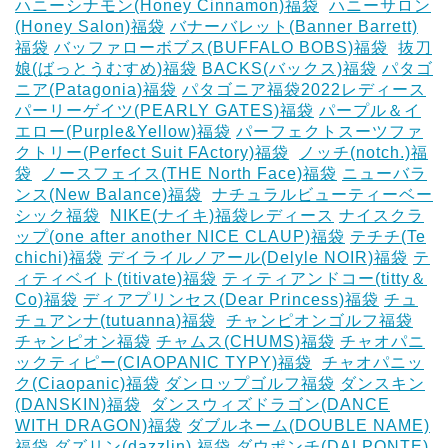
ハニーシナモン(Honey Cinnamon)福袋
‎
ハニーサロン
(Honey Salon)福袋
バナーバレット(Banner Barrett)
福袋
バッファローボブス(BUFFALO BOBS)福袋
‎
抜刀
娘(ばっとうむすめ)福袋
BACKS(バックス)福袋
パタゴ
ニア(Patagonia)福袋
パタゴニア福袋2022レディース
パーリーゲイツ(PEARLY GATES)福袋
パープル＆イ
エロー(Purple&Yellow)福袋
パーフェクトスーツファ
クトリー(Perfect Suit FActory)福袋
‎
ノッチ(notch.)福
袋
‎
ノースフェイス(THE North Face)福袋
ニューバラ
ンス(New Balance)福袋
‎
ナチュラルビューティーベー
シック福袋
‎
NIKE(ナイキ)福袋レディース
ナイスクラ
ップ(one after another NICE CLAUP)福袋
テチチ(Te
chichi)福袋
デイライルノアール(Delyle NOIR)福袋
テ
ィティベイト(titivate)福袋
ティティアンドコー(titty＆
Co)福袋
ディアプリンセス(Dear Princess)福袋
チュ
チュアンナ(tutuanna)福袋
‎
チャンピオンゴルフ福袋
チャンピオン福袋
チャムス(CHUMS)福袋
チャオパニ
ックティピー(CIAOPANIC TYPY)福袋
‎
チャオパニッ
ク(Ciaopanic)福袋
ダンロップゴルフ福袋
ダンスキン
(DANSKIN)福袋
‎
ダンスウィズドラゴン(DANCE
WITH DRAGON)福袋
ダブルネーム(DOUBLE NAME)
福袋
ダズリン(dazzlin) 福袋
ダウポンチ(DALPONTE)