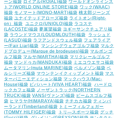
ーン福袋
ロイアル(ROIAL)福袋
ワールドオンラインス
トア(WORLD ONLINE STORE)福袋
ワック(WAAC)
福袋
モノマート(MONO-MART)福袋
桃太郎ジーンズ
福袋
ユナイテッドアローズ福袋
ライトオン(Right-
on）福袋
‎
ユニクロ(UNIQLO)福袋
ラコステ
(LACOSTE)福袋
夢展望福袋
ヨギーサンクチュアリ福
袋
ラウンドマウス(LOUDMLOUTH)福袋
‎
ラッシュド
(LASUD)福袋
ラフアンドスウェル福袋
フェアライア
ー(Fair Liar)福袋
‎
マンシングウェアゴルフ福袋
マルク
ドプロデュー(Marque de brodeuses)福袋
マルボンゴ
ルフ福袋
マルサ(MARTHA)福袋
マリクレールゴルフ
福袋
マンドゥカ(MANDUKA)福袋
ミエコウエサコ福袋
ムータマリン(muta MARINE)福袋
ベルメゾン福袋
ベ
ルシリーズ福袋
マウンテンイクィップメント福袋
マス
ターバニーエディション福袋
マックハウス(Mac-
House)福袋
ビバハート(VIVA HEART)福袋
‎
ハードロ
ックカフェ福袋
ノーザントラック(NORTHERN
TRUCK)福袋
VANS(ヴァンズ)福袋
ビームスゴルフ福
袋
ヒマラヤ(HIMARAYA)福袋
チチカカ福袋
ティンバ
ーランド(Timberland)福袋
トミーフィルフェガー
(TOMMY HILFIGER)福袋
‎
トリ―スポーツ福袋
グッチ
(Gucci)福袋
‎
グレイソン(GREYSON)福袋
サンタクル