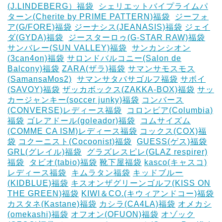
(J.LINDEBERG）福袋
‎
シェリエットバイプライムパ
ターン(Cherite by PRIME PATTERN)福袋
‎
ジーフォ
ア(G/FORE)福袋
ジーナシス(JEANASIS)福袋
ジェイ
ダ(GYDA)福袋
‎
ジースターロゥ(G-STAR RAW)福袋
サンバレー(SUN VALLEY)福袋
‎
サンカンシオン
(3can4on)福袋
サロンドバルコニー(Salon de
Balcony)福袋
ZARA(ザラ)福袋
サマンサモスモス
(SamansaMos2)
‎
サマンサタバサゴルフ福袋
サボイ
(SAVOY)福袋
ザッカボックス(ZAKKA-BOX)福袋
サッ
カージャンキー(soccer junky)福袋
コンバース
(CONVERSE)レディース福袋
‎
コロンビア(Columbia)
福袋
ゴレアドール(goleador)福袋
‎
コムサイズム
(COMME CA ISM)レディース福袋
コックス(COX)福
袋
コクーニスト(Cocoonist)福袋
‎
GUESS(ゲス)福袋
GRL(グレイル)福袋
‎
グラズレスピレ(GLAZ respirer)
福袋
‎
タビオ(tabio)福袋
靴下屋福袋
kasco(キャスコ)
レディース福袋
‎
キムラタン福袋
キッドブルー
(KIDBLUE)福袋
キスオンザグリーンゴルフ(KISS ON
THE GREEN)福袋
KIWI＆CO.(キウィアンドコー)福袋
カスタネ(Kastane)福袋
カシラ(CA4LA)福袋
‎オメカシ
(omekashi)福袋
オフオン(OFUON)福袋
オゾック