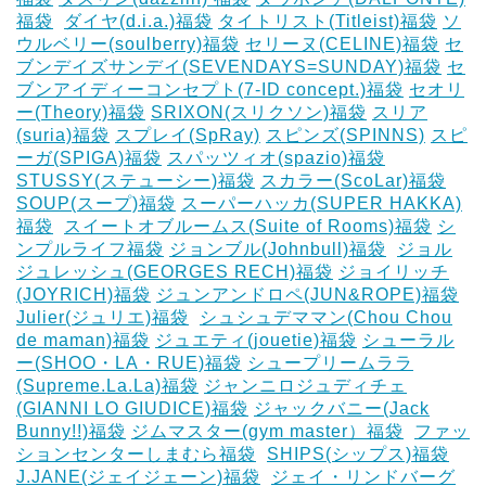
福袋
‎
ダイヤ(d.i.a.)福袋
タイトリスト(Titleist)福袋
ソ
ウルベリー(soulberry)福袋
セリーヌ(CELINE)福袋
セ
ブンデイズサンデイ(SEVENDAYS=SUNDAY)福袋
セ
ブンアイディーコンセプト(7-ID concept.)福袋
セオリ
ー(Theory)福袋
SRIXON(スリクソン)福袋
スリア
(suria)福袋
スプレイ(SpRay)
スピンズ(SPINNS)
スピ
ーガ(SPIGA)福袋
スパッツィオ(spazio)福袋
STUSSY(ステューシー)福袋
スカラー(ScoLar)福袋
SOUP(スープ)福袋
スーパーハッカ(SUPER HAKKA)
福袋
‎
スイートオブルームス(Suite of Rooms)福袋
シ
ンプルライフ福袋
ジョンブル(Johnbull)福袋
‎
ジョル
ジュレッシュ(GEORGES RECH)福袋
ジョイリッチ
(JOYRICH)福袋
ジュンアンドロペ(JUN&ROPE)福袋
Julier(ジュリエ)福袋
‎
シュシュデママン(Chou Chou
de maman)福袋
ジュエティ(jouetie)福袋
シューラル
ー(SHOO・LA・RUE)福袋
シュープリームララ
(Supreme.La.La)福袋
ジャンニロジュディチェ
(GIANNI LO GIUDICE)福袋
ジャックバニー(Jack
Bunny!!)福袋
ジムマスター(gym master）福袋
‎
ファッ
ションセンターしまむら福袋
‎
SHIPS(シップス)福袋
J.JANE(ジェイジェーン)福袋
‎
ジェイ・リンドバーグ