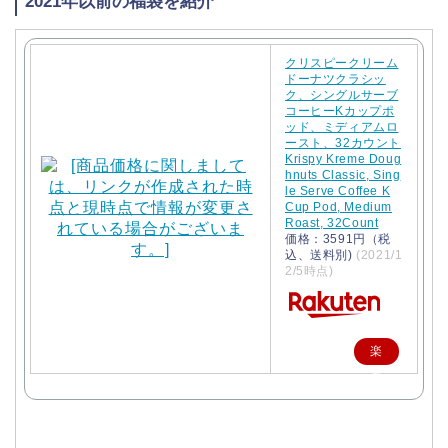
2021年以前の福袋を紹介
クリスピークリーム
ドーナツクラシッ
ク、シングルサーブ
コーヒーKカップポ
ッド、ミディアムロ
ースト、32カウント
Krispy Kreme Doug
hnuts Classic, Sing
le Serve Coffee K
Cup Pod, Medium
Roast, 32Count
価格：3591円（税
込、送料別)
(2021/1
2/5時点)
楽
天
で
購