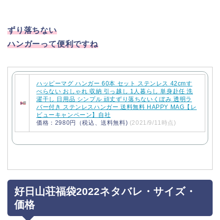
ずり落ちない
ハンガーって便利ですね
ハッピーマグ ハンガー 60本 セット ステンレス 42cmす
べらない おしゃれ 収納 引っ越し 1人暮らし 単身赴任 洗
濯干し 日用品 シンプル 頑丈ずり落ちないくぼみ 透明ラ
バー付き ステンレスハンガー 送料無料 HAPPY MAG【レ
ビューキャンペーン】自社
価格：2980円（税込、送料無料)
(2021/9/11時点)
好日山荘福袋2022ネタバレ・サイズ・
価格