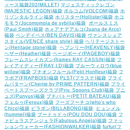
ィース福袋202(MILLET)
マジェスティックレゴン
(MAJESTIC LEGON)福袋
ボルコム(VOLCOM)福袋
ホ
リゾンタルライン福袋
ホリスター(Hollister)福袋
ホコ
モモラ(Jocomomola de sybilla)福袋
‎
ポールスミス
(Paul Smith)福袋
ホォアナデアルコ(Juana de Arco)
福袋
ベンデイベス(BEN DAVIS)福袋
ヴァンスシェア
スタイル(VENCE share style) 福袋
ヘリテージストー
ン(Heritage stone)福袋
‎
ヘブンリー(HEAVENLY)福袋
ヘザー(Heather)福袋
ページボーイ(PAGEBOY)福袋
‎
フレームスレイカズン(frames RAY CASSIN)福袋
フ
レイアイディー(FRAY I.D)福袋
ブルーウィロウ(blue
willow)福袋
プチオンフルール(Petit Honfleur)福袋
フ
ラボア(FRAPBOIS)福袋
PLST(プラステ)福袋
プライ
ムパターン(Cherite by PRIME PATTERN)福袋
プライ
ベートスプーンズクラブ(Priv. Spoons Club)福袋
プニ
ュズ(Punyus)福袋
プチバトー(PETIT BATEAU)福袋
フェルゥ(Feroux)福袋
フーズフーチコ(who's who
Chico)福袋
ビラボン(BILLABONG)福袋
‎
ヒュンメル
(hummel)福袋
プードゥドゥ(POU DOU DOU)福袋
フ
ァビュラスアンジェラ(Fabulous.Angela)福袋
ファッ
ションウォーカー(FASHIONWALKER)福袋
furfur(フ