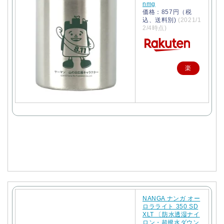
nmg
価格：857円（税
込、送料別)
(2021/1
2/4時点)
楽
天
で
購
入
NANGA ナンガ オー
ロラライト 350 SD
XLT 〔防水透湿ナイ
ロン・超撥水ダウン