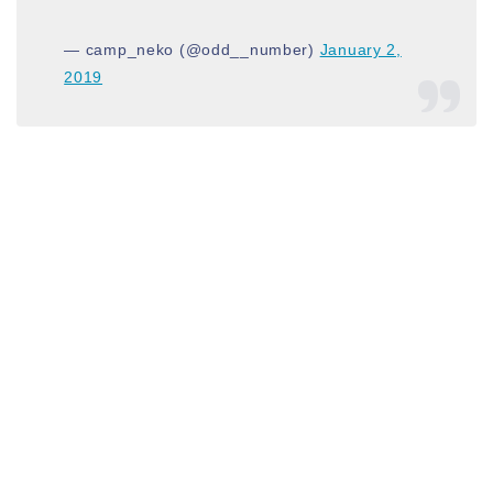
— camp_neko (@odd__number)
January 2,
2019