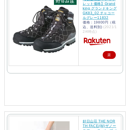
レット価格】Grand
king グランドキング
GK83_02 チャコー
ルグレー11832
価格：19800円（税
込、送料別)
(2021/1
2/4時点)
楽
天
で
購
入
好日山荘 THE NOR
TH FACE/(M)ザノー