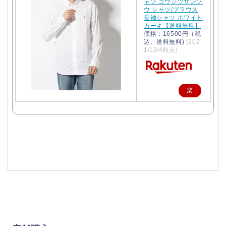
ャツ コウジツサンソ
ウ シャツ/ブラウス
長袖シャツ ホワイト
カーキ【送料無料】
価格：16500円（税
込、送料無料)
(202
1/12/4時点)
楽
天
で
購
入