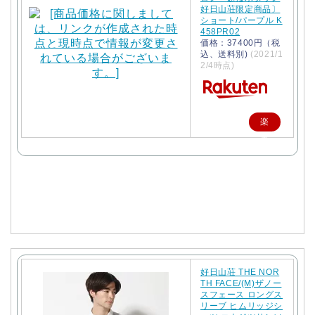
好日山荘限定商品〕
ショート/パープル K
458PR02
価格：37400円（税
込、送料別)
(2021/1
2/4時点)
楽
天
で
購
入
好日山荘 THE NOR
TH FACE/(M)ザノー
スフェース ロングス
リーブ ヒムリッジシ