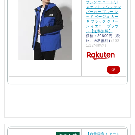
サンソウ コート/ジ
ャケット マウンテン
パーカー ブルー レ
ッド ベージュ カー
キ ブラック グリー
ン イエロー ブラウ
ン【送料無料】
価格：39600円（税
込、送料無料)
(202
1/12/4時点)
楽
天
で
購
入
【数量限定！アウト