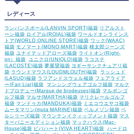
レディース
ランバンスポール(LANVIN SPORT)福袋
リアルスト
ーン福袋
ロイアル(ROIAL)福袋
ワールドオンラインス
トア(WORLD ONLINE STORE)福袋
ワック(WAAC)
福袋
モノマート(MONO-MART)福袋
桃太郎ジーンズ
福袋
ユナイテッドアローズ福袋
ライトオン(Right-
on）福袋
‎
ユニクロ(UNIQLO)福袋
ラコステ
(LACOSTE)福袋
夢展望福袋
ヨギーサンクチュアリ福
袋
ラウンドマウス(LOUDMLOUTH)福袋
‎
ラッシュド
(LASUD)福袋
ラフアンドスウェル福袋
フェアライア
ー(Fair Liar)福袋
‎
マンシングウェアゴルフ福袋
マルク
ドプロデュー(Marque de brodeuses)福袋
マルボンゴ
ルフ福袋
マルサ(MARTHA)福袋
マリクレールゴルフ
福袋
マンドゥカ(MANDUKA)福袋
ミエコウエサコ福袋
ムータマリン(muta MARINE)福袋
ベルメゾン福袋
ベ
ルシリーズ福袋
マウンテンイクィップメント福袋
マス
ターバニーエディション福袋
マックハウス(Mac-
House)福袋
ビバハート(VIVA HEART)福袋
‎
ハードロ