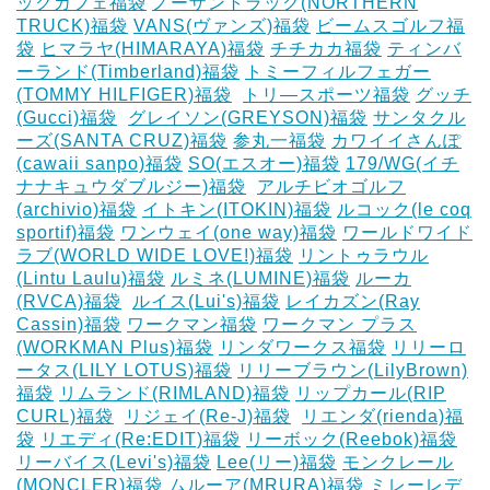
ックカフェ福袋
ノーザントラック(NORTHERN
TRUCK)福袋
VANS(ヴァンズ)福袋
ビームスゴルフ福
袋
ヒマラヤ(HIMARAYA)福袋
チチカカ福袋
ティンバ
ーランド(Timberland)福袋
トミーフィルフェガー
(TOMMY HILFIGER)福袋
‎
トリ―スポーツ福袋
グッチ
(Gucci)福袋
‎
グレイソン(GREYSON)福袋
サンタクル
ーズ(SANTA CRUZ)福袋
参丸一福袋
カワイイさんぽ
(cawaii sanpo)福袋
SO(エスオー)福袋
179/WG(イチ
ナナキュウダブルジー)福袋
‎
アルチビオゴルフ
(archivio)福袋
イトキン(ITOKIN)福袋
ルコック(le coq
sportif)福袋
ワンウェイ(one way)福袋
ワールドワイド
ラブ(WORLD WIDE LOVE!)福袋
リントゥラウル
(Lintu Laulu)福袋
ルミネ(LUMINE)福袋
ルーカ
(RVCA)福袋
‎
ルイス(Lui's)福袋
レイカズン(Ray
Cassin)福袋
ワークマン福袋
ワークマン プラス
(WORKMAN Plus)福袋
リンダワークス福袋
リリーロ
ータス(LILY LOTUS)福袋
リリーブラウン(LilyBrown)
福袋
リムランド(RIMLAND)福袋
リップカール(RIP
CURL)福袋
‎
リジェイ(Re-J)福袋
‎
リエンダ(rienda)福
袋
リエディ(Re:EDIT)福袋
リーボック(Reebok)福袋
リーバイス(Levi's)福袋
Lee(リー)福袋
モンクレール
(MONCLER)福袋
ムルーア(MRURA)福袋
ミレーレデ