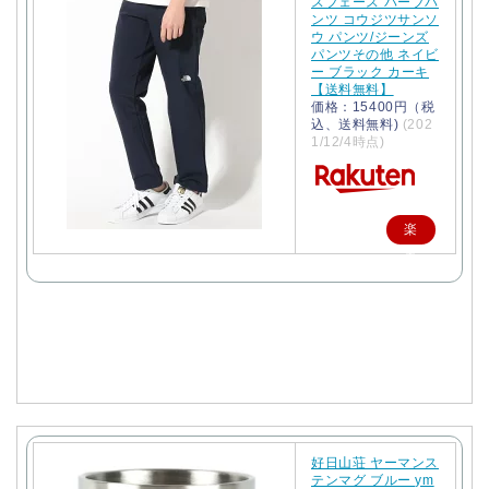
スフェース バーブパ
ンツ コウジツサンソ
ウ パンツ/ジーンズ
パンツその他 ネイビ
ー ブラック カーキ
【送料無料】
価格：15400円（税
込、送料無料)
(202
1/12/4時点)
楽
天
で
購
入
好日山荘 ヤーマンス
テンマグ ブルー ym