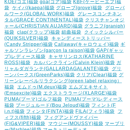
KOE(コエ)福袋
goa(ゴア)福袋
KBF(ケービーエフ)福
袋
‎
ケイパ(kaepa)福袋
グローブ(grove)福袋
‎
グローバ
ルワーク(GLOBAL WORK)福袋
‎
グレースコンチネン
タル(GRACE CONTINENTAL)福袋
クリスチャンオジ
ャール(CHRISTIAN AUJARD)福袋
グラニフ(graniph)
福袋
‎
clap(クラップ)福袋
組曲福袋
‎
クイックシルバー
(QUIKSILVER)福袋
‎
キャンディーストリッパー
(Candy Stripper)福袋
Callaway(キャロウェイ)福袋
ギ
ャルソンラレゾン(garçon la raison)福袋
GAP(ギャッ
プ)レディース福袋
‎
キャサリンロス(KATHARINE
ROSS)福袋
‎
カルバンクライン(Calvin Klein)福袋
ガ
リャルダガランテ(GALLARDAGALANTE)福袋
‎
グリ
ーンパークス(GreenParks)福袋
クリア(Clear)福袋
グ
リーンレーベルリラクシング(green label relaxing）
福袋
‎
エムドゥ(M.deux)福袋
エムズエキサイト
(Emsexcite)福袋
エクストララージ(XLARGE)福袋
PUMA(プーマ)ゴルフ福袋
‎
PUMA(プーマ)レディース
福袋
ブージュルード(Bou Jeloud)福袋
フィント(F
i.n.t)福袋
フィンタ(FINTA)福袋
‎FILA(フィラ)福袋
‎
フ
ィフス(fifth)福袋
‎
フィグアンドヴァイパー
(FIG&VIPER)福袋
‎
マウジー(MOUSSY)福袋
マーブリ
ー(Marblee)福袋
マーキュリーデュオ