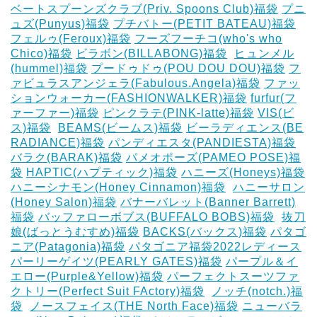
ベートスプーンズクラブ(Priv. Spoons Club)福袋
プニ
ュズ(Punyus)福袋
プチバトー(PETIT BATEAU)福袋
フェルゥ(Feroux)福袋
フーズフーチコ(who's who
Chico)福袋
ビラボン(BILLABONG)福袋
‎
ヒュンメル
(hummel)福袋
プードゥドゥ(POU DOU DOU)福袋
フ
ァビュラスアンジェラ(Fabulous.Angela)福袋
ファッ
ションウォーカー(FASHIONWALKER)福袋
furfur(フ
ァーファー)福袋
ピンクラテ(PINK-latte)福袋
VIS(ビ
ス)福袋
‎
BEAMS(ビームス)福袋
ビーラディエンス(BE
RADIANCE)福袋
パンディエスタ(PANDIESTA)福袋
バラク(BARAK)福袋
パメオポーズ(PAMEO POSE)福
袋
HAPTIC(ハプティック)福袋
ハニーズ(Honeys)福袋
ハニーシナモン(Honey Cinnamon)福袋
‎
ハニーサロン
(Honey Salon)福袋
バナーバレット(Banner Barrett)
福袋
バッファローボブス(BUFFALO BOBS)福袋
‎
抜刀
娘(ばっとうむすめ)福袋
BACKS(バックス)福袋
パタゴ
ニア(Patagonia)福袋
パタゴニア福袋2022レディース
パーリーゲイツ(PEARLY GATES)福袋
パープル＆イ
エロー(Purple&Yellow)福袋
パーフェクトスーツファ
クトリー(Perfect Suit FActory)福袋
‎
ノッチ(notch.)福
袋
‎
ノースフェイス(THE North Face)福袋
ニューバラ