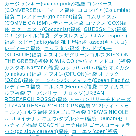
カージャンキー(soccer junky)福袋
コンバース
(CONVERSE)レディース福袋
‎
コロンビア(Columbia)
福袋
ゴレアドール(goleador)福袋
‎
コムサイズム
(COMME CA ISM)レディース福袋
コックス(COX)福
袋
コクーニスト(Cocoonist)福袋
‎
GUESS(ゲス)福袋
GRL(グレイル)福袋
‎
グラズレスピレ(GLAZ respirer)
福袋
‎
タビオ(tabio)福袋
靴下屋福袋
kasco(キャスコ)
レディース福袋
‎
キムラタン福袋
キッドブルー
(KIDBLUE)福袋
キスオンザグリーンゴルフ(KISS ON
THE GREEN)福袋
KIWI＆CO.(キウィアンドコー)福袋
カスタネ(Kastane)福袋
カシラ(CA4LA)福袋
‎オメカシ
(omekashi)福袋
オフオン(OFUON)福袋
オゾック
(OZOC)福袋
オーシャンパシフィック(Ocean Pacific)
レディース福袋 ‎
エルメス(Hermes)福袋
エフィカスゴ
ルフ福袋
アーバンリサーチロッソ(URBAN
RESEARCH ROSSO)福袋
アーバンリサーチドアーズ
(URBAN RESEARCH DOORS)福袋
V12(ヴィ・トゥ
ェルブ)ゴルフ福袋
23区ゴルフ福袋
179/WG NICOLE
CLUB(イチナナキュウ/ダブルジー)福袋
‎
08mab(ゼロ
ハチマブ)福袋
COACH(コーチ)福袋
ゴースローキャラ
バン(go slow caravan)福袋
‎
コーエン(coen)福袋