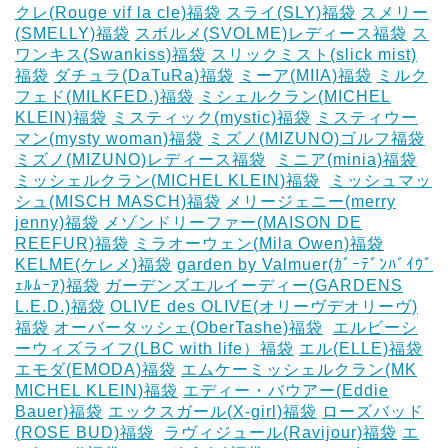
クレ(Rouge vif la cle)福袋
スライ(SLY)福袋
スメリー
(SMELLY)福袋
スボルメ(SVOLME)レディース福袋
ス
ワンキス(Swankiss)福袋
スリックミスト(slick mist)
福袋
ダチュラ(DaTuRa)福袋
‎ミーア(MIIA)福袋
ミルク
フェド(MILKFED.)福袋
ミシェルクラン(MICHEL
KLEIN)福袋
ミスティック(mystic)福袋
ミスティウー
マン(mysty woman)福袋
ミズノ(MIZUNO)ゴルフ福袋
‎
ミズノ(MIZUNO)レディース福袋
‎
ミニア(minia)福袋
ミッシェルクラン(MICHEL KLEIN)福袋
‎
ミッシュマッ
シュ(MISCH MASCH)福袋
メリージェニー(merry
jenny)福袋
メゾンドリーファー(MAISON DE
REEFUR)福袋
ミラオーウェン(Mila Owen)福袋
‎
KELME(ケレメ)福袋
‎garden by Valmuer(ｶﾞｰﾃﾞﾝﾊﾞｲｳﾞ
ｪﾙﾑｰｱ)福袋
ガーデンズエルイーディー(GARDENS
L.E.D.)福袋
OLIVE des OLIVE(オリーヴデオリーヴ)
福袋
オーバータッシェ(OberTashe)福袋
‎
エルビーシ
ーウィズライフ(LBC with life）福袋
エル(ELLE)福袋
エモダ(EMODA)福袋
エムケーミッシェルクラン(MK
MICHEL KLEIN)福袋
エディー・バウアー(Eddie
Bauer)福袋
エックスガール(X-girl)福袋
ローズバッド
(ROSE BUD)福袋
‎
ラヴィジュール(Ravijour)福袋
エ