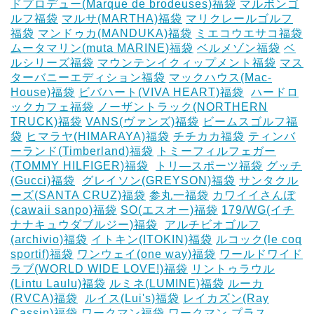
ドプロデュー(Marque de brodeuses)福袋
マルボンゴ
ルフ福袋
マルサ(MARTHA)福袋
マリクレールゴルフ
福袋
マンドゥカ(MANDUKA)福袋
ミエコウエサコ福袋
ムータマリン(muta MARINE)福袋
ベルメゾン福袋
ベ
ルシリーズ福袋
マウンテンイクィップメント福袋
マス
ターバニーエディション福袋
マックハウス(Mac-
House)福袋
ビバハート(VIVA HEART)福袋
‎
ハードロ
ックカフェ福袋
ノーザントラック(NORTHERN
TRUCK)福袋
VANS(ヴァンズ)福袋
ビームスゴルフ福
袋
ヒマラヤ(HIMARAYA)福袋
チチカカ福袋
ティンバ
ーランド(Timberland)福袋
トミーフィルフェガー
(TOMMY HILFIGER)福袋
‎
トリ―スポーツ福袋
グッチ
(Gucci)福袋
‎
グレイソン(GREYSON)福袋
サンタクル
ーズ(SANTA CRUZ)福袋
参丸一福袋
カワイイさんぽ
(cawaii sanpo)福袋
SO(エスオー)福袋
179/WG(イチ
ナナキュウダブルジー)福袋
‎
アルチビオゴルフ
(archivio)福袋
イトキン(ITOKIN)福袋
ルコック(le coq
sportif)福袋
ワンウェイ(one way)福袋
ワールドワイド
ラブ(WORLD WIDE LOVE!)福袋
リントゥラウル
(Lintu Laulu)福袋
ルミネ(LUMINE)福袋
ルーカ
(RVCA)福袋
‎
ルイス(Lui's)福袋
レイカズン(Ray
Cassin)福袋
ワークマン福袋
ワークマン プラス