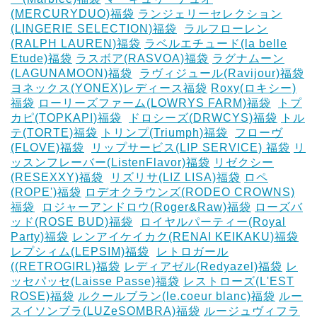
(MERCURYDUO)福袋
ランジェリーセレクション
(LINGERIE SELECTION)福袋
‎
ラルフローレン
(RALPH LAUREN)福袋
ラベルエチュード(la belle
Etude)福袋
ラスボア(RASVOA)福袋
ラグナムーン
(LAGUNAMOON)福袋
‎
ラヴィジュール(Ravijour)福袋
ヨネックス(YONEX)レディース福袋
Roxy(ロキシー)
福袋
ローリーズファーム(LOWRYS FARM)福袋
‎
トプ
カピ(TOPKAPI)福袋
‎
ドロシーズ(DRWCYS)福袋
トル
テ(TORTE)福袋
トリンプ(Triumph)福袋
‎
フローヴ
(FLOVE)福袋
‎
リップサービス(LIP SERVICE) 福袋
リ
ッスンフレーバー(ListenFlavor)福袋
リゼクシー
(RESEXXY)福袋
‎
リズリサ(LIZ LISA)福袋
ロペ
(ROPE')福袋
ロデオクラウンズ(RODEO CROWNS)
福袋
‎
ロジャーアンドロウ(Roger&Raw)福袋
ローズバ
ッド(ROSE BUD)福袋
‎
ロイヤルパーティー(Royal
Party)福袋
レンアイケイカク(RENAI KEIKAKU)福袋
レプシィム(LEPSIM)福袋
‎
レトロガール
((RETROGIRL)福袋
レディアゼル(Redyazel)福袋
レ
ッセパッセ(Laisse Passe)福袋
レストローズ(L'EST
ROSE)福袋
ルクールブラン(le.coeur blanc)福袋
ルー
スイソンブラ(LUZeSOMBRA)福袋
ルージュヴィフラ