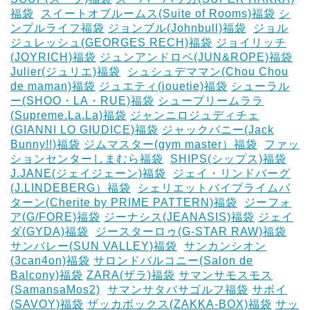
福袋
‎
スイートオブルームス(Suite of Rooms)福袋
シ
ンプルライフ福袋
ジョンブル(Johnbull)福袋
‎
ジョル
ジュレッシュ(GEORGES RECH)福袋
ジョイリッチ
(JOYRICH)福袋
ジュンアンドロペ(JUN&ROPE)福袋
Julier(ジュリエ)福袋
‎
シュシュデママン(Chou Chou
de maman)福袋
ジュエティ(jouetie)福袋
シューラル
ー(SHOO・LA・RUE)福袋
シュープリームララ
(Supreme.La.La)福袋
ジャンニロジュディチェ
(GIANNI LO GIUDICE)福袋
ジャックバニー(Jack
Bunny!!)福袋
ジムマスター(gym master）福袋
‎
ファッ
ションセンターしまむら福袋
‎
SHIPS(シップス)福袋
J.JANE(ジェイジェーン)福袋
‎
ジェイ・リンドバーグ
(J.LINDEBERG）福袋
‎
シェリエットバイプライムパ
ターン(Cherite by PRIME PATTERN)福袋
‎
ジーフォ
ア(G/FORE)福袋
ジーナシス(JEANASIS)福袋
ジェイ
ダ(GYDA)福袋
‎
ジースターロゥ(G-STAR RAW)福袋
サンバレー(SUN VALLEY)福袋
‎
サンカンシオン
(3can4on)福袋
サロンドバルコニー(Salon de
Balcony)福袋
ZARA(ザラ)福袋
サマンサモスモス
(SamansaMos2)
‎
サマンサタバサゴルフ福袋
サボイ
(SAVOY)福袋
ザッカボックス(ZAKKA-BOX)福袋
サッ