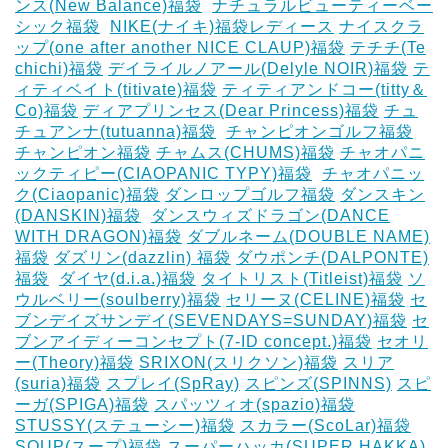
ンス(New Balance)福袋
‎
ナチュラルビューティーベー
シック福袋
‎
NIKE(ナイキ)福袋レディース
ナイスクラ
ップ(one after another NICE CLAUP)福袋
テチチ(Te
chichi)福袋
デイライルノアール(Delyle NOIR)福袋
テ
ィティベイト(titivate)福袋
ティティアンドコー(titty＆
Co)福袋
ディアプリンセス(Dear Princess)福袋
チュ
チュアンナ(tutuanna)福袋
‎
チャンピオンゴルフ福袋
チャンピオン福袋
チャムス(CHUMS)福袋
チャオパニ
ックティピー(CIAOPANIC TYPY)福袋
‎
チャオパニッ
ク(Ciaopanic)福袋
ダンロップゴルフ福袋
ダンスキン
(DANSKIN)福袋
‎
ダンスウィズドラゴン(DANCE
WITH DRAGON)福袋
ダブルネーム(DOUBLE NAME)
福袋
ダズリン(dazzlin) 福袋
ダウポンチ(DALPONTE)
福袋
‎
ダイヤ(d.i.a.)福袋
タイトリスト(Titleist)福袋
ソ
ウルベリー(soulberry)福袋
セリーヌ(CELINE)福袋
セ
ブンデイズサンデイ(SEVENDAYS=SUNDAY)福袋
セ
ブンアイディーコンセプト(7-ID concept.)福袋
セオリ
ー(Theory)福袋
SRIXON(スリクソン)福袋
スリア
(suria)福袋
スプレイ(SpRay)
スピンズ(SPINNS)
スピ
ーガ(SPIGA)福袋
スパッツィオ(spazio)福袋
STUSSY(ステューシー)福袋
スカラー(ScoLar)福袋
SOUP(スープ)福袋
スーパーハッカ(SUPER HAKKA)