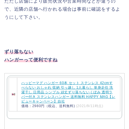
ただし店舗により販売状況や営業時間などが違うの
で、近隣の店舗へ行かれる場合は事前に確認をするよ
うにして下さい。
ずり落ちない
ハンガーって便利ですね
ハッピーマグ ハンガー 60本 セット ステンレス 42cmす
べらない おしゃれ 収納 引っ越し 1人暮らし 単身赴任 洗
濯干し 日用品 シンプル 頑丈ずり落ちないくぼみ 透明ラ
バー付き ステンレスハンガー 送料無料 HAPPY MAG【レ
ビューキャンペーン】自社
価格：2980円（税込、送料無料)
(2021/9/11時点)