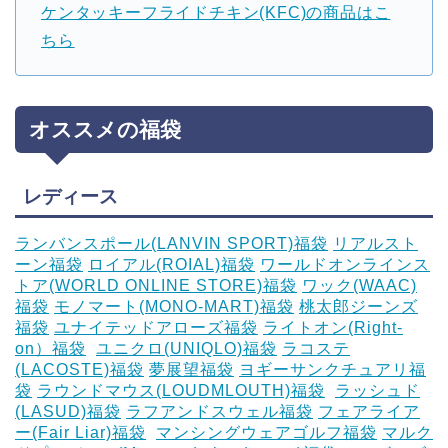
ケンタッキーフライドチキン(KFC)の商品はこ
ちら
オススメの福袋
レディース
ランバンスポール(LANVIN SPORT)福袋
リアルスト
ーン福袋
ロイアル(ROIAL)福袋
ワールドオンラインス
トア(WORLD ONLINE STORE)福袋
ワック(WAAC)
福袋
モノマート(MONO-MART)福袋
桃太郎ジーンズ
福袋
ユナイテッドアローズ福袋
ライトオン(Right-
on）福袋
‎
ユニクロ(UNIQLO)福袋
ラコステ
(LACOSTE)福袋
夢展望福袋
ヨギーサンクチュアリ福
袋
ラウンドマウス(LOUDMLOUTH)福袋
‎
ラッシュド
(LASUD)福袋
ラフアンドスウェル福袋
フェアライア
ー(Fair Liar)福袋
‎
マンシングウェアゴルフ福袋
マルク