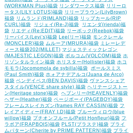
(WORKMAN Plus)福袋
リンダワークス福袋
リリーロ
ータス(LILY LOTUS)福袋
リリーブラウン(LilyBrown)
福袋
リムランド(RIMLAND)福袋
リップカール(RIP
CURL)福袋
‎
リジェイ(Re-J)福袋
‎
リエンダ(rienda)福
袋
リエディ(Re:EDIT)福袋
リーボック(Reebok)福袋
リーバイス(Levi's)福袋
Lee(リー)福袋
モンクレール
(MONCLER)福袋
ムルーア(MRURA)福袋
ミレーレデ
ィース福袋202(MILLET)
マジェスティックレゴン
(MAJESTIC LEGON)福袋
ボルコム(VOLCOM)福袋
ホ
リゾンタルライン福袋
ホリスター(Hollister)福袋
ホコ
モモラ(Jocomomola de sybilla)福袋
‎
ポールスミス
(Paul Smith)福袋
ホォアナデアルコ(Juana de Arco)
福袋
ベンデイベス(BEN DAVIS)福袋
ヴァンスシェア
スタイル(VENCE share style) 福袋
ヘリテージストー
ン(Heritage stone)福袋
‎
ヘブンリー(HEAVENLY)福袋
ヘザー(Heather)福袋
ページボーイ(PAGEBOY)福袋
‎
フレームスレイカズン(frames RAY CASSIN)福袋
フ
レイアイディー(FRAY I.D)福袋
ブルーウィロウ(blue
willow)福袋
プチオンフルール(Petit Honfleur)福袋
フ
ラボア(FRAPBOIS)福袋
PLST(プラステ)福袋
プライ
ムパターン(Cherite by PRIME PATTERN)福袋
プライ