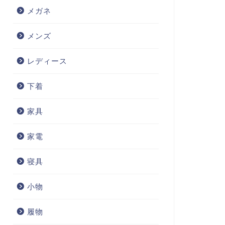
メガネ
メンズ
レディース
下着
家具
家電
寝具
小物
履物