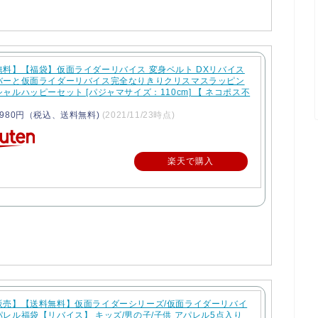
無料】【福袋】仮面ライダーリバイス 変身ベルト DXリバイス
バーと仮面ライダーリバイス完全なりきりクリスマスラッピン
ャルハッピーセット [パジャマサイズ：110cm] 【 ネコポス不
980円（税込、送料無料)
(2021/11/23時点)
楽天で購入
販売】【送料無料】仮面ライダーシリーズ/仮面ライダーリバイ
レル福袋【リバイス】 キッズ/男の子/子供 アパレル5点入り