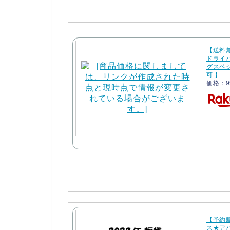
【送料
ドライ
グスペシ
可 】
価格：9
【予約
ス★アパ