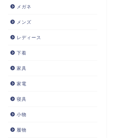
メガネ
メンズ
レディース
下着
家具
家電
寝具
小物
履物