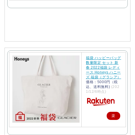
で
購
入
福袋 ハッピーバッグ
数量限定 セット 新
春 2022福袋 レディ
ース Honeys ハニー
ズ 福袋（グラシア）
価格：5000円（税
込、送料無料)
(202
1/12/6時点)
楽
天
で