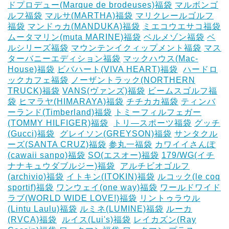
ドプロデュー(Marque de brodeuses)福袋
マルボンゴ
ルフ福袋
マルサ(MARTHA)福袋
マリクレールゴルフ
福袋
マンドゥカ(MANDUKA)福袋
ミエコウエサコ福袋
ムータマリン(muta MARINE)福袋
ベルメゾン福袋
ベ
ルシリーズ福袋
マウンテンイクィップメント福袋
マス
ターバニーエディション福袋
マックハウス(Mac-
House)福袋
ビバハート(VIVA HEART)福袋
‎
ハードロ
ックカフェ福袋
ノーザントラック(NORTHERN
TRUCK)福袋
VANS(ヴァンズ)福袋
ビームスゴルフ福
袋
ヒマラヤ(HIMARAYA)福袋
チチカカ福袋
ティンバ
ーランド(Timberland)福袋
トミーフィルフェガー
(TOMMY HILFIGER)福袋
‎
トリ―スポーツ福袋
グッチ
(Gucci)福袋
‎
グレイソン(GREYSON)福袋
サンタクル
ーズ(SANTA CRUZ)福袋
参丸一福袋
カワイイさんぽ
(cawaii sanpo)福袋
SO(エスオー)福袋
179/WG(イチ
ナナキュウダブルジー)福袋
‎
アルチビオゴルフ
(archivio)福袋
イトキン(ITOKIN)福袋
ルコック(le coq
sportif)福袋
ワンウェイ(one way)福袋
ワールドワイド
ラブ(WORLD WIDE LOVE!)福袋
リントゥラウル
(Lintu Laulu)福袋
ルミネ(LUMINE)福袋
ルーカ
(RVCA)福袋
‎
ルイス(Lui's)福袋
レイカズン(Ray