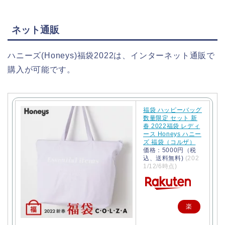
ネット通販
ハニーズ(Honeys)福袋2022は、インターネット通販で
購入が可能です。
福袋 ハッピーバッグ
数量限定 セット 新
春 2022福袋 レディ
ース Honeys ハニー
ズ 福袋（コルザ）
価格：5000円（税
込、送料無料)
(202
1/12/6時点)
楽
天