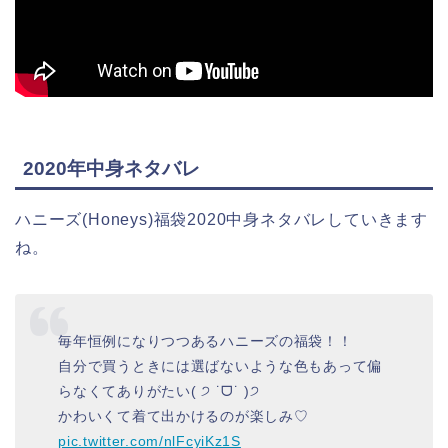
2020年中身ネタバレ
ハニーズ(Honeys)福袋2020中身ネタバレしていきます
ね。
毎年恒例になりつつあるハニーズの福袋！！
自分で買うときには選ばないような色もあって偏
らなくてありがたい( ੭ ˙ᗜ˙ )੭
かわいくて着て出かけるのが楽しみ♡
pic.twitter.com/nlFcyiKz1S