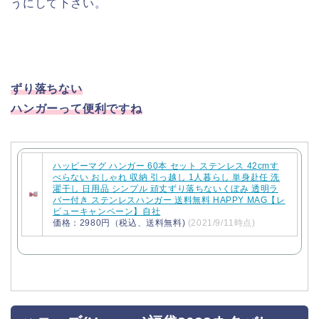
うにして下さい。
ずり落ちない
ハンガーって便利ですね
ハッピーマグ ハンガー 60本 セット ステンレス 42cmす
べらない おしゃれ 収納 引っ越し 1人暮らし 単身赴任 洗
濯干し 日用品 シンプル 頑丈ずり落ちないくぼみ 透明ラ
バー付き ステンレスハンガー 送料無料 HAPPY MAG【レ
ビューキャンペーン】自社
価格：2980円（税込、送料無料)
(2021/9/11時点)