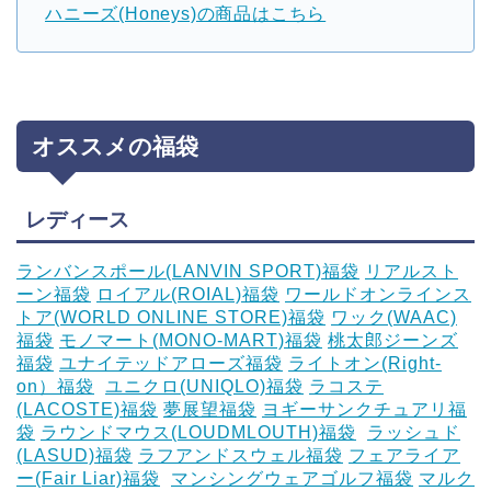
ハニーズ(Honeys)の商品はこちら
オススメの福袋
レディース
ランバンスポール(LANVIN SPORT)福袋
リアルスト
ーン福袋
ロイアル(ROIAL)福袋
ワールドオンラインス
トア(WORLD ONLINE STORE)福袋
ワック(WAAC)
福袋
モノマート(MONO-MART)福袋
桃太郎ジーンズ
福袋
ユナイテッドアローズ福袋
ライトオン(Right-
on）福袋
‎
ユニクロ(UNIQLO)福袋
ラコステ
(LACOSTE)福袋
夢展望福袋
ヨギーサンクチュアリ福
袋
ラウンドマウス(LOUDMLOUTH)福袋
‎
ラッシュド
(LASUD)福袋
ラフアンドスウェル福袋
フェアライア
ー(Fair Liar)福袋
‎
マンシングウェアゴルフ福袋
マルク