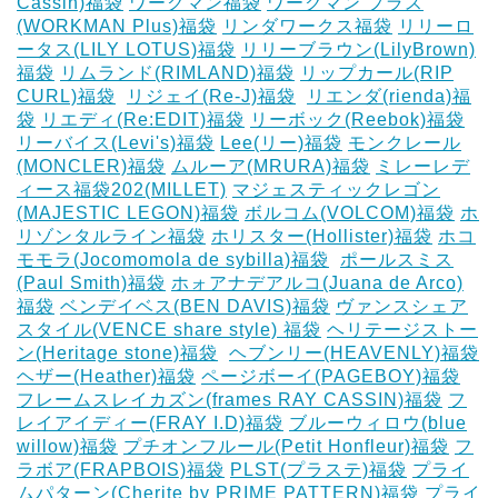
Cassin)福袋
ワークマン福袋
ワークマン プラス
(WORKMAN Plus)福袋
リンダワークス福袋
リリーロ
ータス(LILY LOTUS)福袋
リリーブラウン(LilyBrown)
福袋
リムランド(RIMLAND)福袋
リップカール(RIP
CURL)福袋
‎
リジェイ(Re-J)福袋
‎
リエンダ(rienda)福
袋
リエディ(Re:EDIT)福袋
リーボック(Reebok)福袋
リーバイス(Levi's)福袋
Lee(リー)福袋
モンクレール
(MONCLER)福袋
ムルーア(MRURA)福袋
ミレーレデ
ィース福袋202(MILLET)
マジェスティックレゴン
(MAJESTIC LEGON)福袋
ボルコム(VOLCOM)福袋
ホ
リゾンタルライン福袋
ホリスター(Hollister)福袋
ホコ
モモラ(Jocomomola de sybilla)福袋
‎
ポールスミス
(Paul Smith)福袋
ホォアナデアルコ(Juana de Arco)
福袋
ベンデイベス(BEN DAVIS)福袋
ヴァンスシェア
スタイル(VENCE share style) 福袋
ヘリテージストー
ン(Heritage stone)福袋
‎
ヘブンリー(HEAVENLY)福袋
ヘザー(Heather)福袋
ページボーイ(PAGEBOY)福袋
‎
フレームスレイカズン(frames RAY CASSIN)福袋
フ
レイアイディー(FRAY I.D)福袋
ブルーウィロウ(blue
willow)福袋
プチオンフルール(Petit Honfleur)福袋
フ
ラボア(FRAPBOIS)福袋
PLST(プラステ)福袋
プライ
ムパターン(Cherite by PRIME PATTERN)福袋
プライ