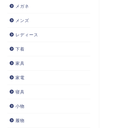
メガネ
メンズ
レディース
下着
家具
家電
寝具
小物
履物