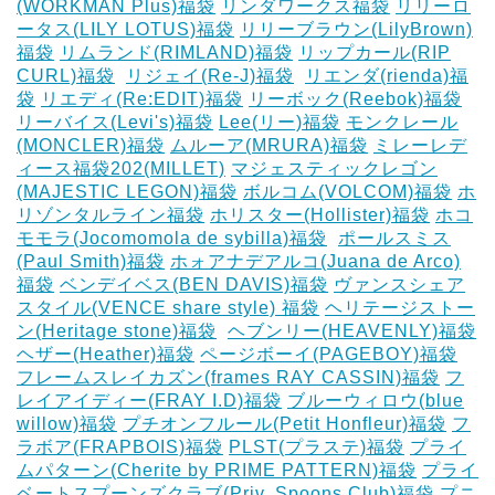
(WORKMAN Plus)福袋
リンダワークス福袋
リリーロ
ータス(LILY LOTUS)福袋
リリーブラウン(LilyBrown)
福袋
リムランド(RIMLAND)福袋
リップカール(RIP
CURL)福袋
‎
リジェイ(Re-J)福袋
‎
リエンダ(rienda)福
袋
リエディ(Re:EDIT)福袋
リーボック(Reebok)福袋
リーバイス(Levi's)福袋
Lee(リー)福袋
モンクレール
(MONCLER)福袋
ムルーア(MRURA)福袋
ミレーレデ
ィース福袋202(MILLET)
マジェスティックレゴン
(MAJESTIC LEGON)福袋
ボルコム(VOLCOM)福袋
ホ
リゾンタルライン福袋
ホリスター(Hollister)福袋
ホコ
モモラ(Jocomomola de sybilla)福袋
‎
ポールスミス
(Paul Smith)福袋
ホォアナデアルコ(Juana de Arco)
福袋
ベンデイベス(BEN DAVIS)福袋
ヴァンスシェア
スタイル(VENCE share style) 福袋
ヘリテージストー
ン(Heritage stone)福袋
‎
ヘブンリー(HEAVENLY)福袋
ヘザー(Heather)福袋
ページボーイ(PAGEBOY)福袋
‎
フレームスレイカズン(frames RAY CASSIN)福袋
フ
レイアイディー(FRAY I.D)福袋
ブルーウィロウ(blue
willow)福袋
プチオンフルール(Petit Honfleur)福袋
フ
ラボア(FRAPBOIS)福袋
PLST(プラステ)福袋
プライ
ムパターン(Cherite by PRIME PATTERN)福袋
プライ
ベートスプーンズクラブ(Priv. Spoons Club)福袋
プニ