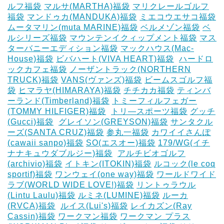
ルフ福袋
マルサ(MARTHA)福袋
マリクレールゴルフ
福袋
マンドゥカ(MANDUKA)福袋
ミエコウエサコ福袋
ムータマリン(muta MARINE)福袋
ベルメゾン福袋
ベ
ルシリーズ福袋
マウンテンイクィップメント福袋
マス
ターバニーエディション福袋
マックハウス(Mac-
House)福袋
ビバハート(VIVA HEART)福袋
‎
ハードロ
ックカフェ福袋
ノーザントラック(NORTHERN
TRUCK)福袋
VANS(ヴァンズ)福袋
ビームスゴルフ福
袋
ヒマラヤ(HIMARAYA)福袋
チチカカ福袋
ティンバ
ーランド(Timberland)福袋
トミーフィルフェガー
(TOMMY HILFIGER)福袋
‎
トリ―スポーツ福袋
グッチ
(Gucci)福袋
‎
グレイソン(GREYSON)福袋
サンタクル
ーズ(SANTA CRUZ)福袋
参丸一福袋
カワイイさんぽ
(cawaii sanpo)福袋
SO(エスオー)福袋
179/WG(イチ
ナナキュウダブルジー)福袋
‎
アルチビオゴルフ
(archivio)福袋
イトキン(ITOKIN)福袋
ルコック(le coq
sportif)福袋
ワンウェイ(one way)福袋
ワールドワイド
ラブ(WORLD WIDE LOVE!)福袋
リントゥラウル
(Lintu Laulu)福袋
ルミネ(LUMINE)福袋
ルーカ
(RVCA)福袋
‎
ルイス(Lui's)福袋
レイカズン(Ray
Cassin)福袋
ワークマン福袋
ワークマン プラス