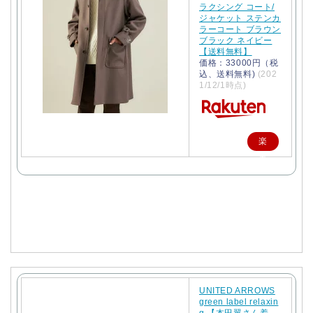
ラクシング コート/
ジャケット ステンカ
ラーコート ブラウン
ブラック ネイビー
【送料無料】
価格：33000円（税
込、送料無料)
(202
1/12/1時点)
楽
天
で
購
入
UNITED ARROWS
green label relaxin
g 【本田翼さん着