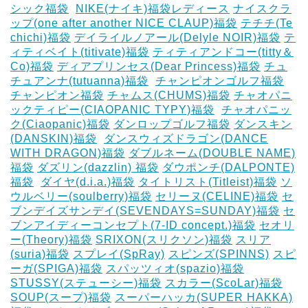
シック福袋
‎
NIKE(ナイキ)福袋レディース
ナイスクラ
ップ(one after another NICE CLAUP)福袋
テチチ(Te
chichi)福袋
デイライルノアール(Delyle NOIR)福袋
テ
ィティベイト(titivate)福袋
ティティアンドコー(titty＆
Co)福袋
ディアプリンセス(Dear Princess)福袋
チュ
チュアンナ(tutuanna)福袋
‎
チャンピオンゴルフ福袋
チャンピオン福袋
チャムス(CHUMS)福袋
チャオパニ
ックティピー(CIAOPANIC TYPY)福袋
‎
チャオパニッ
ク(Ciaopanic)福袋
ダンロップゴルフ福袋
ダンスキン
(DANSKIN)福袋
‎
ダンスウィズドラゴン(DANCE
WITH DRAGON)福袋
ダブルネーム(DOUBLE NAME)
福袋
ダズリン(dazzlin) 福袋
ダウポンチ(DALPONTE)
福袋
‎
ダイヤ(d.i.a.)福袋
タイトリスト(Titleist)福袋
ソ
ウルベリー(soulberry)福袋
セリーヌ(CELINE)福袋
セ
ブンデイズサンデイ(SEVENDAYS=SUNDAY)福袋
セ
ブンアイディーコンセプト(7-ID concept.)福袋
セオリ
ー(Theory)福袋
SRIXON(スリクソン)福袋
スリア
(suria)福袋
スプレイ(SpRay)
スピンズ(SPINNS)
スピ
ーガ(SPIGA)福袋
スパッツィオ(spazio)福袋
STUSSY(ステューシー)福袋
スカラー(ScoLar)福袋
SOUP(スープ)福袋
スーパーハッカ(SUPER HAKKA)