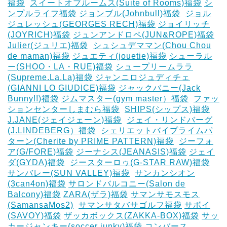
福袋
‎
スイートオブルームス(Suite of Rooms)福袋
シ
ンプルライフ福袋
ジョンブル(Johnbull)福袋
‎
ジョル
ジュレッシュ(GEORGES RECH)福袋
ジョイリッチ
(JOYRICH)福袋
ジュンアンドロペ(JUN&ROPE)福袋
Julier(ジュリエ)福袋
‎
シュシュデママン(Chou Chou
de maman)福袋
ジュエティ(jouetie)福袋
シューラル
ー(SHOO・LA・RUE)福袋
シュープリームララ
(Supreme.La.La)福袋
ジャンニロジュディチェ
(GIANNI LO GIUDICE)福袋
ジャックバニー(Jack
Bunny!!)福袋
ジムマスター(gym master）福袋
‎
ファッ
ションセンターしまむら福袋
‎
SHIPS(シップス)福袋
J.JANE(ジェイジェーン)福袋
‎
ジェイ・リンドバーグ
(J.LINDEBERG）福袋
‎
シェリエットバイプライムパ
ターン(Cherite by PRIME PATTERN)福袋
‎
ジーフォ
ア(G/FORE)福袋
ジーナシス(JEANASIS)福袋
ジェイ
ダ(GYDA)福袋
‎
ジースターロゥ(G-STAR RAW)福袋
サンバレー(SUN VALLEY)福袋
‎
サンカンシオン
(3can4on)福袋
サロンドバルコニー(Salon de
Balcony)福袋
ZARA(ザラ)福袋
サマンサモスモス
(SamansaMos2)
‎
サマンサタバサゴルフ福袋
サボイ
(SAVOY)福袋
ザッカボックス(ZAKKA-BOX)福袋
サッ
カージャンキー(soccer junky)福袋
コンバース