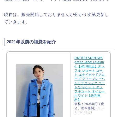
現在は、販売開始しておりませんが分かり次第更新し
ていきます。
2021年以前の福袋を紹介
UNITED ARROWS
green label relaxin
g 【WEB限定】ダッ
フル ショート コー
ト ユナイテッドアロ
ーズ グリーンレーベ
ルリラクシング コー
ト/ジャケット ダッ
フルコート ネイビー
ホワイト【送料無
料】
価格：25300円（税
込、送料無料)
(202
1/12/1時点)