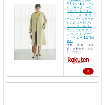
用】EX FINE リッタ
イ スリーブ ノーラ
ペル コート ユナイ
テッドアローズ グリ
ーンレーベルリラク
シング コート/ジャ
ケット コート/ジャ
ケットその他 グリー
ン ホワイト ブラウ
ン ネイビー【送料無
料】
価格：29700円（税
込、送料無料)
(202
1/12/1時点)
楽
天
で
購
入