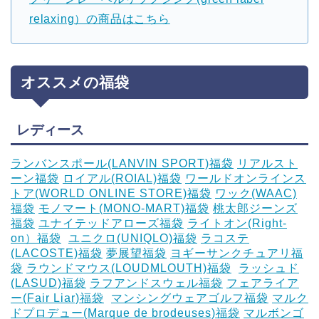
relaxing）の商品はこちら
オススメの福袋
レディース
ランバンスポール(LANVIN SPORT)福袋
リアルスト
ーン福袋
ロイアル(ROIAL)福袋
ワールドオンラインス
トア(WORLD ONLINE STORE)福袋
ワック(WAAC)
福袋
モノマート(MONO-MART)福袋
桃太郎ジーンズ
福袋
ユナイテッドアローズ福袋
ライトオン(Right-
on）福袋
‎
ユニクロ(UNIQLO)福袋
ラコステ
(LACOSTE)福袋
夢展望福袋
ヨギーサンクチュアリ福
袋
ラウンドマウス(LOUDMLOUTH)福袋
‎
ラッシュド
(LASUD)福袋
ラフアンドスウェル福袋
フェアライア
ー(Fair Liar)福袋
‎
マンシングウェアゴルフ福袋
マルク
ドプロデュー(Marque de brodeuses)福袋
マルボンゴ