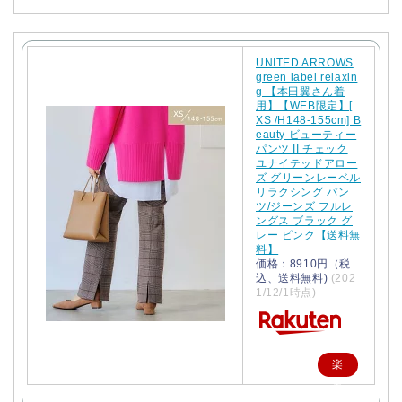
UNITED ARROWS
green label relaxin
g 【本田翼さん着
用】【WEB限定】[
XS /H148-155cm] B
eauty ビューティー
パンツ II チェック
ユナイテッドアロー
ズ グリーンレーベル
リラクシング パン
ツ/ジーンズ フルレ
ングス ブラック グ
レー ピンク【送料無
料】
価格：8910円（税
込、送料無料)
(202
1/12/1時点)
楽
天