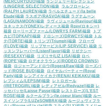
(MERCURYDUO)福袋
ランジェリーセレクション
(LINGERIE SELECTION)福袋
‎
ラルフローレン
(RALPH LAUREN)福袋
ラベルエチュード(la belle
Etude)福袋
ラスボア(RASVOA)福袋
ラグナムーン
(LAGUNAMOON)福袋
‎
ラヴィジュール(Ravijour)福袋
ヨネックス(YONEX)レディース福袋
Roxy(ロキシー)
福袋
ローリーズファーム(LOWRYS FARM)福袋
‎
トプ
カピ(TOPKAPI)福袋
‎
ドロシーズ(DRWCYS)福袋
トル
テ(TORTE)福袋
トリンプ(Triumph)福袋
‎
フローヴ
(FLOVE)福袋
‎
リップサービス(LIP SERVICE) 福袋
リ
ッスンフレーバー(ListenFlavor)福袋
リゼクシー
(RESEXXY)福袋
‎
リズリサ(LIZ LISA)福袋
ロペ
(ROPE')福袋
ロデオクラウンズ(RODEO CROWNS)
福袋
‎
ロジャーアンドロウ(Roger&Raw)福袋
ローズバ
ッド(ROSE BUD)福袋
‎
ロイヤルパーティー(Royal
Party)福袋
レンアイケイカク(RENAI KEIKAKU)福袋
レプシィム(LEPSIM)福袋
‎
レトロガール
((RETROGIRL)福袋
レディアゼル(Redyazel)福袋
レ
ッセパッセ(Laisse Passe)福袋
レストローズ(L'EST
ROSE)福袋
ルクールブラン(le.coeur blanc)福袋
ルー
スイソンブラ(LUZeSOMBRA)福袋
ルージュヴィフラ
クレ(Rouge vif la cle)福袋
スライ(SLY)福袋
スメリー