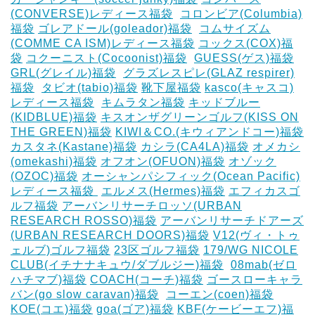
(CONVERSE)レディース福袋
‎
コロンビア(Columbia)
福袋
ゴレアドール(goleador)福袋
‎
コムサイズム
(COMME CA ISM)レディース福袋
コックス(COX)福
袋
コクーニスト(Cocoonist)福袋
‎
GUESS(ゲス)福袋
GRL(グレイル)福袋
‎
グラズレスピレ(GLAZ respirer)
福袋
‎
タビオ(tabio)福袋
靴下屋福袋
kasco(キャスコ)
レディース福袋
‎
キムラタン福袋
キッドブルー
(KIDBLUE)福袋
キスオンザグリーンゴルフ(KISS ON
THE GREEN)福袋
KIWI＆CO.(キウィアンドコー)福袋
カスタネ(Kastane)福袋
カシラ(CA4LA)福袋
‎オメカシ
(omekashi)福袋
オフオン(OFUON)福袋
オゾック
(OZOC)福袋
オーシャンパシフィック(Ocean Pacific)
レディース福袋 ‎
エルメス(Hermes)福袋
エフィカスゴ
ルフ福袋
アーバンリサーチロッソ(URBAN
RESEARCH ROSSO)福袋
アーバンリサーチドアーズ
(URBAN RESEARCH DOORS)福袋
V12(ヴィ・トゥ
ェルブ)ゴルフ福袋
23区ゴルフ福袋
179/WG NICOLE
CLUB(イチナナキュウ/ダブルジー)福袋
‎
08mab(ゼロ
ハチマブ)福袋
COACH(コーチ)福袋
ゴースローキャラ
バン(go slow caravan)福袋
‎
コーエン(coen)福袋
KOE(コエ)福袋
goa(ゴア)福袋
KBF(ケービーエフ)福