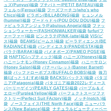
ュズ(Punyus)福袋
プチバトー(PETIT BATEAU)福袋
フェルゥ(Feroux)福袋
フーズフーチコ(who's who
Chico)福袋
ビラボン(BILLABONG)福袋
‎
ヒュンメル
(hummel)福袋
プードゥドゥ(POU DOU DOU)福袋
フ
ァビュラスアンジェラ(Fabulous.Angela)福袋
ファッ
ションウォーカー(FASHIONWALKER)福袋
furfur(フ
ァーファー)福袋
ピンクラテ(PINK-latte)福袋
VIS(ビ
ス)福袋
‎
BEAMS(ビームス)福袋
ビーラディエンス(BE
RADIANCE)福袋
パンディエスタ(PANDIESTA)福袋
バラク(BARAK)福袋
パメオポーズ(PAMEO POSE)福
袋
HAPTIC(ハプティック)福袋
ハニーズ(Honeys)福袋
ハニーシナモン(Honey Cinnamon)福袋
‎
ハニーサロン
(Honey Salon)福袋
バナーバレット(Banner Barrett)
福袋
バッファローボブス(BUFFALO BOBS)福袋
‎
抜刀
娘(ばっとうむすめ)福袋
BACKS(バックス)福袋
パタゴ
ニア(Patagonia)福袋
パタゴニア福袋2022レディース
パーリーゲイツ(PEARLY GATES)福袋
パープル＆イ
エロー(Purple&Yellow)福袋
パーフェクトスーツファ
クトリー(Perfect Suit FActory)福袋
‎
ノッチ(notch.)福
袋
‎
ノースフェイス(THE North Face)福袋
ニューバラ
ンス(New Balance)福袋
‎
ナチュラルビューティーベー