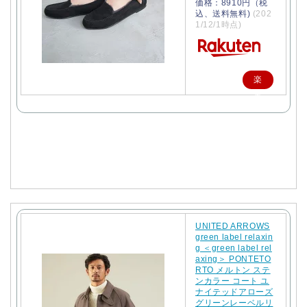
価格：8910円（税
込、送料無料)
(202
1/12/1時点)
楽
天
で
購
入
UNITED ARROWS
green label relaxin
g ＜green label rel
axing＞ PONTETO
RTO メルトン ステ
ンカラー コート ユ
ナイテッドアローズ
グリーンレーベルリ