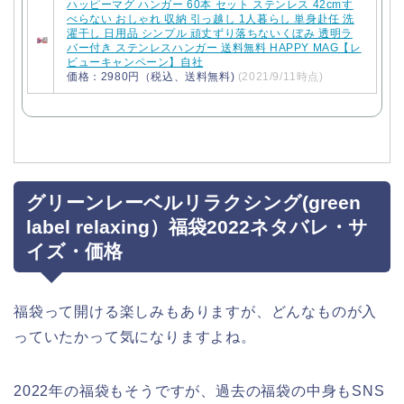
ハッピーマグ ハンガー 60本 セット ステンレス 42cmす
べらない おしゃれ 収納 引っ越し 1人暮らし 単身赴任 洗
濯干し 日用品 シンプル 頑丈ずり落ちないくぼみ 透明ラ
バー付き ステンレスハンガー 送料無料 HAPPY MAG【レ
ビューキャンペーン】自社
価格：2980円（税込、送料無料)
(2021/9/11時点)
グリーンレーベルリラクシング(green
label relaxing）福袋2022ネタバレ・サ
イズ・価格
福袋って開ける楽しみもありますが、どんなものが入
っていたかって気になりますよね。
2022年の福袋もそうですが、過去の福袋の中身もSNS