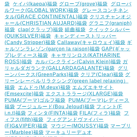
袋
‎
ケイパ(kaepa)福袋
グローブ(grove)福袋
‎
グローバ
ルワーク(GLOBAL WORK)福袋
‎
グレースコンチネン
タル(GRACE CONTINENTAL)福袋
クリスチャンオジ
ャール(CHRISTIAN AUJARD)福袋
グラニフ(graniph)
福袋
‎
clap(クラップ)福袋
組曲福袋
‎
クイックシルバー
(QUIKSILVER)福袋
‎
キャンディーストリッパー
(Candy Stripper)福袋
Callaway(キャロウェイ)福袋
ギ
ャルソンラレゾン(garçon la raison)福袋
GAP(ギャッ
プ)レディース福袋
‎
キャサリンロス(KATHARINE
ROSS)福袋
‎
カルバンクライン(Calvin Klein)福袋
ガ
リャルダガランテ(GALLARDAGALANTE)福袋
‎
グリ
ーンパークス(GreenParks)福袋
クリア(Clear)福袋
グ
リーンレーベルリラクシング(green label relaxing）
福袋
‎
エムドゥ(M.deux)福袋
エムズエキサイト
(Emsexcite)福袋
エクストララージ(XLARGE)福袋
PUMA(プーマ)ゴルフ福袋
‎
PUMA(プーマ)レディース
福袋
ブージュルード(Bou Jeloud)福袋
フィント(F
i.n.t)福袋
フィンタ(FINTA)福袋
‎FILA(フィラ)福袋
‎
フ
ィフス(fifth)福袋
‎
フィグアンドヴァイパー
(FIG&VIPER)福袋
‎
マウジー(MOUSSY)福袋
マーブリ
ー(Marblee)福袋
マーキュリーデュオ