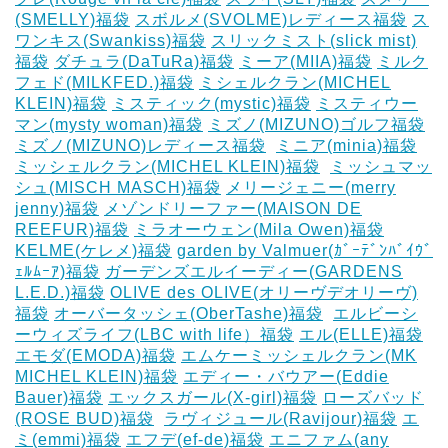
(SMELLY)福袋
スボルメ(SVOLME)レディース福袋
ス
ワンキス(Swankiss)福袋
スリックミスト(slick mist)
福袋
ダチュラ(DaTuRa)福袋
‎ミーア(MIIA)福袋
ミルク
フェド(MILKFED.)福袋
ミシェルクラン(MICHEL
KLEIN)福袋
ミスティック(mystic)福袋
ミスティウー
マン(mysty woman)福袋
ミズノ(MIZUNO)ゴルフ福袋
‎
ミズノ(MIZUNO)レディース福袋
‎
ミニア(minia)福袋
ミッシェルクラン(MICHEL KLEIN)福袋
‎
ミッシュマッ
シュ(MISCH MASCH)福袋
メリージェニー(merry
jenny)福袋
メゾンドリーファー(MAISON DE
REEFUR)福袋
ミラオーウェン(Mila Owen)福袋
‎
KELME(ケレメ)福袋
‎garden by Valmuer(ｶﾞｰﾃﾞﾝﾊﾞｲｳﾞ
ｪﾙﾑｰｱ)福袋
ガーデンズエルイーディー(GARDENS
L.E.D.)福袋
OLIVE des OLIVE(オリーヴデオリーヴ)
福袋
オーバータッシェ(OberTashe)福袋
‎
エルビーシ
ーウィズライフ(LBC with life）福袋
エル(ELLE)福袋
エモダ(EMODA)福袋
エムケーミッシェルクラン(MK
MICHEL KLEIN)福袋
エディー・バウアー(Eddie
Bauer)福袋
エックスガール(X-girl)福袋
ローズバッド
(ROSE BUD)福袋
‎
ラヴィジュール(Ravijour)福袋
エ
ミ(emmi)福袋
エフデ(ef-de)福袋
エニファム(any