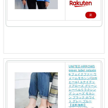
楽
天
で
購
入
UNITED ARROWS
green label relaxin
g フェイクファー ウ
ォームモカシン(1cm
ヒール) ユナイテッ
ドアローズ グリーン
レーベルリラクシン
グ シューズ モカシ
ン ブラック ホワイ
ト グレー ブルー
【送料無料】